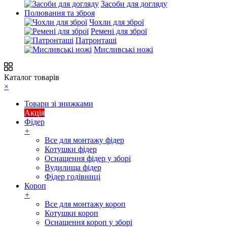
Засоби для догляду
Полювання та зброя
Чохли для зброї
Ремені для зброї
Патронташі
Мисливські ножі
Каталог товарів
×
Товари зі знижками
Акція
Фідер
+
Все для монтажу фідер
Котушки фідер
Оснащення фідер у зборі
Вудилища фідер
Фідер годівниці
Короп
+
Все для монтажу короп
Котушки короп
Оснащення короп у зборі