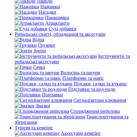
Ліквіди
Наживки
Насадки
Прикормки
Атрактанти
Сухі добавки
Рибальські снасті, обладнання та аксесуари
Відра
Грузики
Зонти
Інструменти та
рибальські аксесуари
Гачки
Волосінь та шнури
Платформи та навіс
Підсаки, садки та кукани
Підставки та род-поди
Поплавки
Сигналізатори клювання
Змазки
Спорядження риболова
Транспортування та
зберігання
Туризм та кемпінг
Аксесуари кемпінг