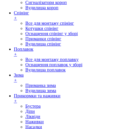
Сигналізатори короп
Вудилища короп
Спінінг
+
Все для монтажу спінінг
Котушки спінінг
Оснащення спінінг у зборі
Приманки спінінг
Вудилища спінінг
Поплавок
+
Все для монтажу поплавку
Оснащення поплавок у зборі
Вудилища поплавок
Зима
+
Приманка зима
Вудилища зима
Прикормки та наживки
+
Бустера
Діпи
Ліквіди
Наживки
Насадки