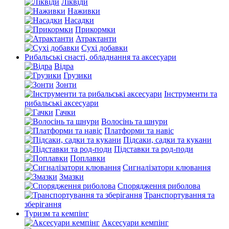
Ліквіди
Наживки
Насадки
Прикормки
Атрактанти
Сухі добавки
Рибальські снасті, обладнання та аксесуари
Відра
Грузики
Зонти
Інструменти та
рибальські аксесуари
Гачки
Волосінь та шнури
Платформи та навіс
Підсаки, садки та кукани
Підставки та род-поди
Поплавки
Сигналізатори клювання
Змазки
Спорядження риболова
Транспортування та
зберігання
Туризм та кемпінг
Аксесуари кемпінг