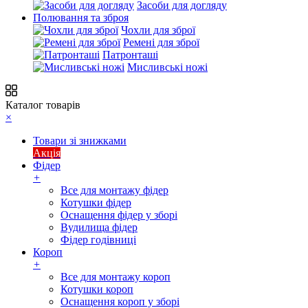
Засоби для догляду
Полювання та зброя
Чохли для зброї
Ремені для зброї
Патронташі
Мисливські ножі
Каталог товарів
×
Товари зі знижками
Акція
Фідер
+
Все для монтажу фідер
Котушки фідер
Оснащення фідер у зборі
Вудилища фідер
Фідер годівниці
Короп
+
Все для монтажу короп
Котушки короп
Оснащення короп у зборі