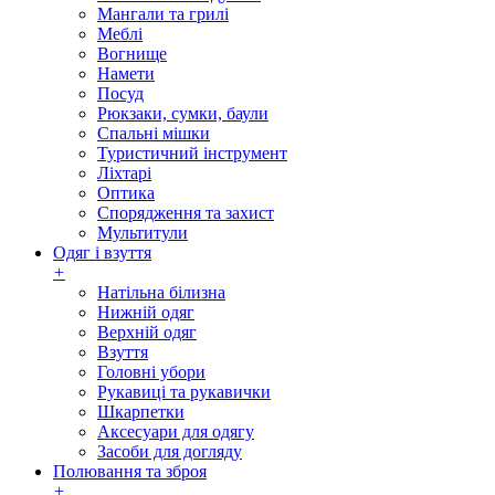
Мангали та грилі
Меблі
Вогнище
Намети
Посуд
Рюкзаки, сумки, баули
Спальні мішки
Туристичний інструмент
Ліхтарі
Оптика
Спорядження та захист
Мультитули
Одяг і взуття
+
Натільна білизна
Нижній одяг
Верхній одяг
Взуття
Головні убори
Рукавиці та рукавички
Шкарпетки
Аксесуари для одягу
Засоби для догляду
Полювання та зброя
+