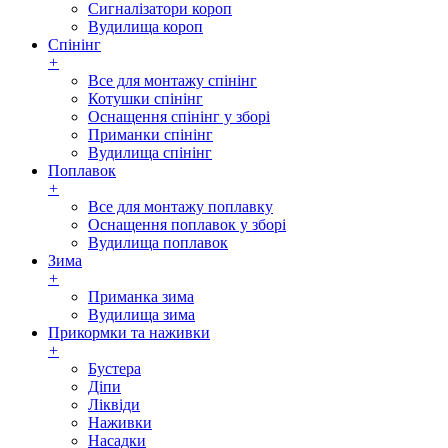
Сигналізатори короп
Вудилища короп
Спінінг
+
Все для монтажу спінінг
Котушки спінінг
Оснащення спінінг у зборі
Приманки спінінг
Вудилища спінінг
Поплавок
+
Все для монтажу поплавку
Оснащення поплавок у зборі
Вудилища поплавок
Зима
+
Приманка зима
Вудилища зима
Прикормки та наживки
+
Бустера
Діпи
Ліквіди
Наживки
Насадки