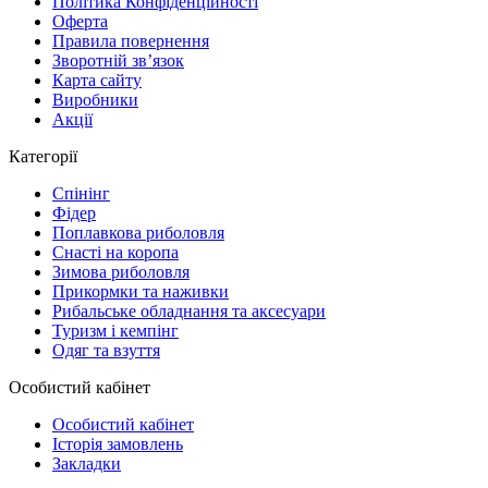
Політика Конфіденційності
Оферта
Правила повернення
Зворотній зв’язок
Карта сайту
Виробники
Акції
Категорії
Спінінг
Фідер
Поплавкова риболовля
Снасті на коропа
Зимова риболовля
Прикормки та наживки
Рибальське обладнання та аксесуари
Туризм і кемпінг
Одяг та взуття
Особистий кабінет
Особистий кабінет
Історія замовлень
Закладки