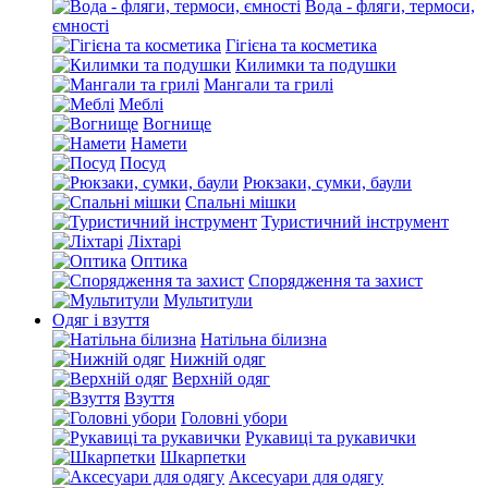
Вода - фляги, термоси,
ємності
Гігієна та косметика
Килимки та подушки
Мангали та грилі
Меблі
Вогнище
Намети
Посуд
Рюкзаки, сумки, баули
Спальні мішки
Туристичний інструмент
Ліхтарі
Оптика
Спорядження та захист
Мультитули
Одяг і взуття
Натільна білизна
Нижній одяг
Верхній одяг
Взуття
Головні убори
Рукавиці та рукавички
Шкарпетки
Аксесуари для одягу