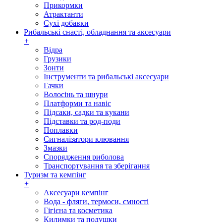
Прикормки
Атрактанти
Сухі добавки
Рибальські снасті, обладнання та аксесуари
+
Відра
Грузики
Зонти
Інструменти та рибальські аксесуари
Гачки
Волосінь та шнури
Платформи та навіс
Підсаки, садки та кукани
Підставки та род-поди
Поплавки
Сигналізатори клювання
Змазки
Спорядження риболова
Транспортування та зберігання
Туризм та кемпінг
+
Аксесуари кемпінг
Вода - фляги, термоси, ємності
Гігієна та косметика
Килимки та подушки