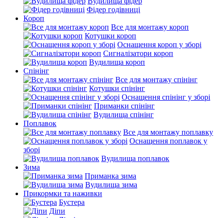
Вудилища фідер
Фідер годівниці
Короп
Все для монтажу короп
Котушки короп
Оснащення короп у зборі
Сигналізатори короп
Вудилища короп
Спінінг
Все для монтажу спінінг
Котушки спінінг
Оснащення спінінг у зборі
Приманки спінінг
Вудилища спінінг
Поплавок
Все для монтажу поплавку
Оснащення поплавок у
зборі
Вудилища поплавок
Зима
Приманка зима
Вудилища зима
Прикормки та наживки
Бустера
Діпи