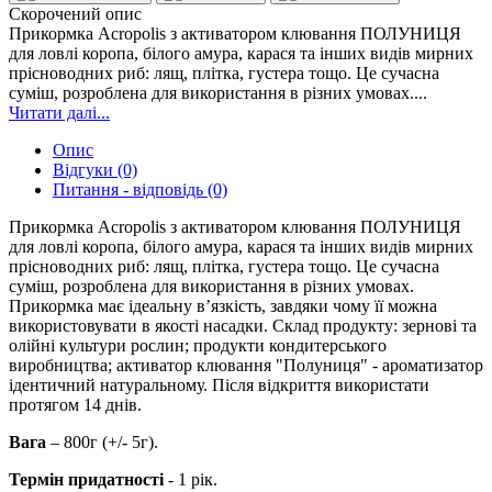
Скорочений опис
Прикормка Acropolis з активатором клювання ПОЛУНИЦЯ
для ловлі коропа, білого амура, карася та інших видів мирних
прісноводних риб: лящ, плітка, густера тощо. Це сучасна
суміш, розроблена для використання в різних умовах....
Читати далі...
Опис
Відгуки (0)
Питання - відповідь (0)
Прикормка Acropolis з активатором клювання ПОЛУНИЦЯ
для ловлі коропа, білого амура, карася та інших видів мирних
прісноводних риб: лящ, плітка, густера тощо. Це сучасна
суміш, розроблена для використання в різних умовах.
Прикормка має ідеальну в’язкість, завдяки чому її можна
використовувати в якості насадки. Склад продукту: зернові та
олійні культури рослин; продукти кондитерського
виробництва; активатор клювання "Полуниця" - ароматизатор
ідентичний натуральному. Після відкриття використати
протягом 14 днів.
Вага
– 800г (+/- 5г).
Термін придатності
- 1 рік.