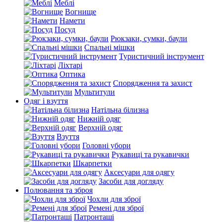
Меблі
Вогнище
Намети
Посуд
Рюкзаки, сумки, баули
Спальні мішки
Туристичний інструмент
Ліхтарі
Оптика
Спорядження та захист
Мультитули
Одяг і взуття
Натільна білизна
Нижній одяг
Верхній одяг
Взуття
Головні убори
Рукавиці та рукавички
Шкарпетки
Аксесуари для одягу
Засоби для догляду
Полювання та зброя
Чохли для зброї
Ремені для зброї
Патронташі