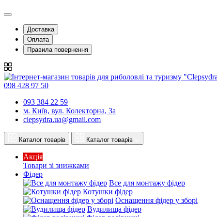
Доставка
Оплата
Правила повернення
098 428 97 50
093 384 22 59
м. Київ, вул. Колекторна, 3а
clepsydra.ua@gmail.com
Каталог товарів
Каталог товарів
Акція
Товари зі знижками
Фідер
Все для монтажу фідер
Котушки фідер
Оснащення фідер у зборі
Вудилища фідер