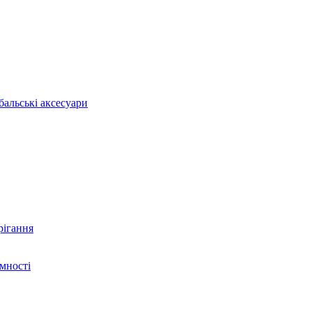
бальські аксесуари
рігання
ємності