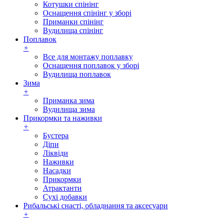
Котушки спінінг
Оснащення спінінг у зборі
Приманки спінінг
Вудилища спінінг
Поплавок
+
Все для монтажу поплавку
Оснащення поплавок у зборі
Вудилища поплавок
Зима
+
Приманка зима
Вудилища зима
Прикормки та наживки
+
Бустера
Діпи
Ліквіди
Наживки
Насадки
Прикормки
Атрактанти
Сухі добавки
Рибальські снасті, обладнання та аксесуари
+