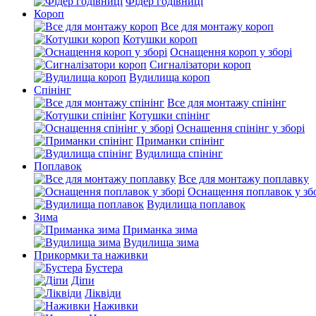
Фідер годівниці
Короп
Все для монтажу короп
Котушки короп
Оснащення короп у зборі
Сигналізатори короп
Вудилища короп
Спінінг
Все для монтажу спінінг
Котушки спінінг
Оснащення спінінг у зборі
Приманки спінінг
Вудилища спінінг
Поплавок
Все для монтажу поплавку
Оснащення поплавок у зб
Вудилища поплавок
Зима
Приманка зима
Вудилища зима
Прикормки та наживки
Бустера
Діпи
Ліквіди
Наживки