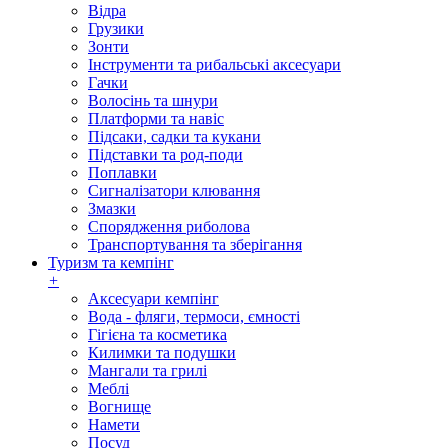
Відра
Грузики
Зонти
Інструменти та рибальські аксесуари
Гачки
Волосінь та шнури
Платформи та навіс
Підсаки, садки та кукани
Підставки та род-поди
Поплавки
Сигналізатори клювання
Змазки
Спорядження риболова
Транспортування та зберігання
Туризм та кемпінг
+
Аксесуари кемпінг
Вода - фляги, термоси, ємності
Гігієна та косметика
Килимки та подушки
Мангали та грилі
Меблі
Вогнище
Намети
Посуд