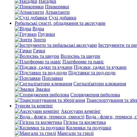
Насадки
Прикормки
Атрактанти
Сухі добавки
Рибальські снасті, обладнання та аксесуари
Відра
Грузики
Зонти
Інструменти та ри
Гачки
Волосінь та шнури
Платформи та навіс
Підсаки, садки та кукани
Підставки та род-поди
Поплавки
Сигналізатори клювання
Змазки
Спорядження риболова
Транспортування та збе
Туризм та кемпінг
Аксесуари кемпінг
Вода - фляги, термоси, 
Гігієна та косметика
Килимки та подушки
Мангали та грилі