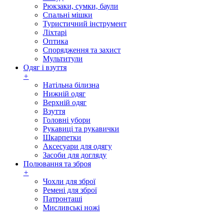
Рюкзаки, сумки, баули
Спальні мішки
Туристичний інструмент
Ліхтарі
Оптика
Спорядження та захист
Мультитули
Одяг і взуття
+
Натільна білизна
Нижній одяг
Верхній одяг
Взуття
Головні убори
Рукавиці та рукавички
Шкарпетки
Аксесуари для одягу
Засоби для догляду
Полювання та зброя
+
Чохли для зброї
Ремені для зброї
Патронташі
Мисливські ножі