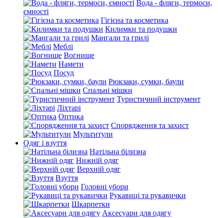
Вода - фляги, термоси,
ємності
Гігієна та косметика
Килимки та подушки
Мангали та грилі
Меблі
Вогнище
Намети
Посуд
Рюкзаки, сумки, баули
Спальні мішки
Туристичний інструмент
Ліхтарі
Оптика
Спорядження та захист
Мультитули
Одяг і взуття
Натільна білизна
Нижній одяг
Верхній одяг
Взуття
Головні убори
Рукавиці та рукавички
Шкарпетки
Аксесуари для одягу