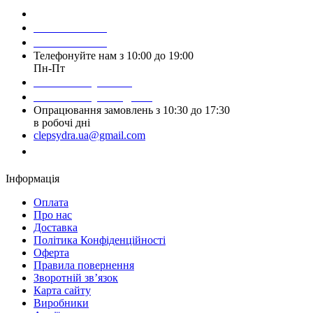
Зробити замовлення
098 428 97 50
093 384 22 59
Телефонуйте нам з 10:00 до 19:00
Пн-Пт
Написати у Viber
Написати у Telegram
Опрацювання замовлень з 10:30 до 17:30
в робочі дні
clepsydra.ua@gmail.com
Замовити дзвінок
Інформація
Оплата
Про нас
Доставка
Політика Конфіденційності
Оферта
Правила повернення
Зворотній зв’язок
Карта сайту
Виробники