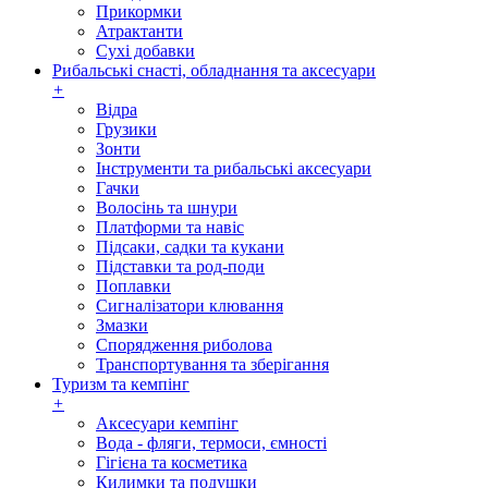
Прикормки
Атрактанти
Сухі добавки
Рибальські снасті, обладнання та аксесуари
+
Відра
Грузики
Зонти
Інструменти та рибальські аксесуари
Гачки
Волосінь та шнури
Платформи та навіс
Підсаки, садки та кукани
Підставки та род-поди
Поплавки
Сигналізатори клювання
Змазки
Спорядження риболова
Транспортування та зберігання
Туризм та кемпінг
+
Аксесуари кемпінг
Вода - фляги, термоси, ємності
Гігієна та косметика
Килимки та подушки