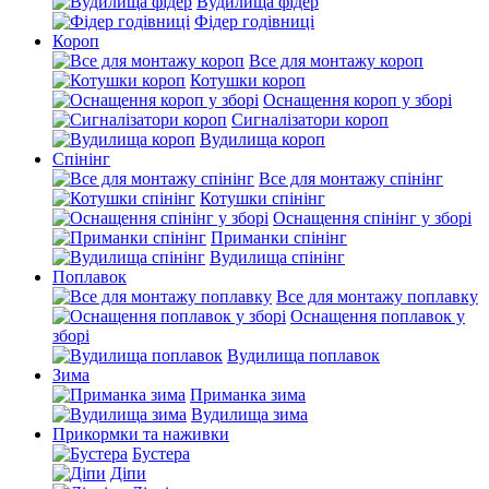
Вудилища фідер
Фідер годівниці
Короп
Все для монтажу короп
Котушки короп
Оснащення короп у зборі
Сигналізатори короп
Вудилища короп
Спінінг
Все для монтажу спінінг
Котушки спінінг
Оснащення спінінг у зборі
Приманки спінінг
Вудилища спінінг
Поплавок
Все для монтажу поплавку
Оснащення поплавок у
зборі
Вудилища поплавок
Зима
Приманка зима
Вудилища зима
Прикормки та наживки
Бустера
Діпи