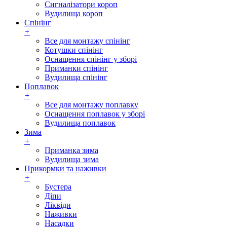
Сигналізатори короп
Вудилища короп
Спінінг
+
Все для монтажу спінінг
Котушки спінінг
Оснащення спінінг у зборі
Приманки спінінг
Вудилища спінінг
Поплавок
+
Все для монтажу поплавку
Оснащення поплавок у зборі
Вудилища поплавок
Зима
+
Приманка зима
Вудилища зима
Прикормки та наживки
+
Бустера
Діпи
Ліквіди
Наживки
Насадки