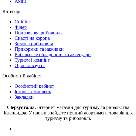
Акції
Категорії
Спінінг
Фідер
Поплавкова риболовля
Снасті на коропа
Зимова риболовля
Прикормки та наживки
Рибальське обладнання та аксесуари
Туризм і кемпінг
Одяг та взуття
Особистий кабінет
Особистий кабінет
Історія замовлень
Закладки
Clepsydra.ua.
Інтернет-магазин для туризму та рибальства
Клепсидра. У нас ви знайдете повний асортимент товарів для
туризму та риболовлі.