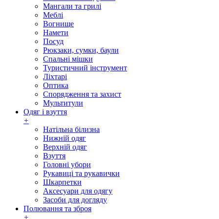
Мангали та грилі
Меблі
Вогнище
Намети
Посуд
Рюкзаки, сумки, баули
Спальні мішки
Туристичний інструмент
Ліхтарі
Оптика
Спорядження та захист
Мультитули
Одяг і взуття
+
Натільна білизна
Нижній одяг
Верхній одяг
Взуття
Головні убори
Рукавиці та рукавички
Шкарпетки
Аксесуари для одягу
Засоби для догляду
Полювання та зброя
+