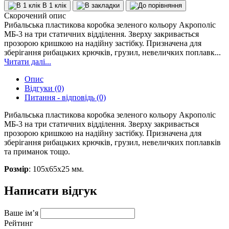
В 1 клік
Скорочений опис
Рибальська пластикова коробка зеленого кольору Акрополіс
МБ-3 на три статичних відділення. Зверху закривається
прозорою кришкою на надійну застібку. Призначена для
зберігання рибацьких крючків, грузил, невеличких поплавк...
Читати далі...
Опис
Відгуки (0)
Питання - відповідь (0)
Рибальська пластикова коробка зеленого кольору Акрополіс
МБ-3 на три статичних відділення. Зверху закривається
прозорою кришкою на надійну застібку. Призначена для
зберігання рибацьких крючків, грузил, невеличких поплавків
та приманок тощо.
Розмір
: 105х65х25 мм.
Написати відгук
Ваше ім’я
Рейтинг