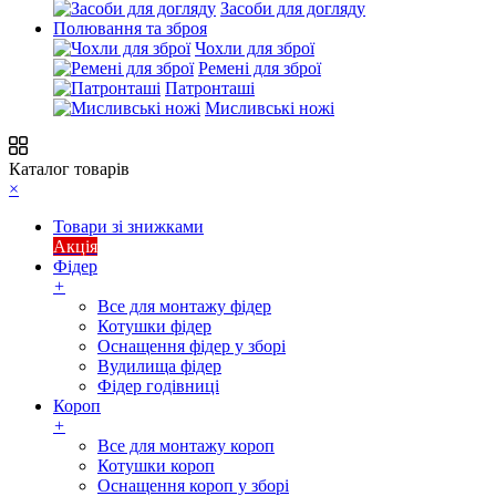
Засоби для догляду
Полювання та зброя
Чохли для зброї
Ремені для зброї
Патронташі
Мисливські ножі
Каталог товарів
×
Товари зі знижками
Акція
Фідер
+
Все для монтажу фідер
Котушки фідер
Оснащення фідер у зборі
Вудилища фідер
Фідер годівниці
Короп
+
Все для монтажу короп
Котушки короп
Оснащення короп у зборі