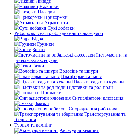
Ліквіди
Наживки
Насадки
Прикормки
Атрактанти
Сухі добавки
Рибальські снасті, обладнання та аксесуари
Відра
Грузики
Зонти
Інструменти та
рибальські аксесуари
Гачки
Волосінь та шнури
Платформи та навіс
Підсаки, садки та кукани
Підставки та род-поди
Поплавки
Сигналізатори клювання
Змазки
Спорядження риболова
Транспортування та
зберігання
Туризм та кемпінг
Аксесуари кемпінг