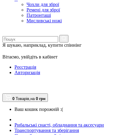
Чохли для зброї
Ремені для зброї
Патронташі
Мисливські ножі
Я шукаю, наприклад,
купити спіннінг
Вітаємо,
увійдіть в кабінет
Реєстрація
Авторизація
0
Товарів,
на
0
грн
Ваш кошик порожній :(
Рибальські снасті, обладнання та аксесуари
Транспортування та зберігання