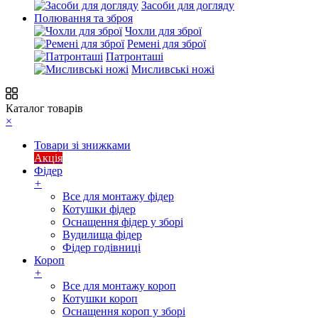
Засоби для догляду
Полювання та зброя
Чохли для зброї
Ремені для зброї
Патронташі
Мисливські ножі
Каталог товарів
×
Товари зі знижками
Акція
Фідер
+
Все для монтажу фідер
Котушки фідер
Оснащення фідер у зборі
Вудилища фідер
Фідер годівниці
Короп
+
Все для монтажу короп
Котушки короп
Оснащення короп у зборі