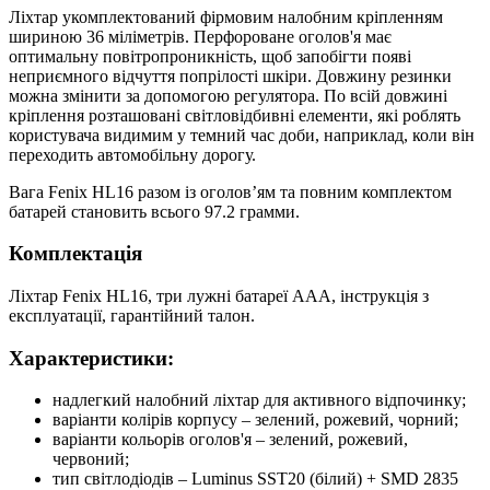
Ліхтар укомплектований фірмовим налобним кріпленням
шириною 36 міліметрів. Перфороване оголов'я має
оптимальну повітропроникність, щоб запобігти появі
неприємного відчуття попрілості шкіри. Довжину резинки
можна змінити за допомогою регулятора. По всій довжині
кріплення розташовані світловідбивні елементи, які роблять
користувача видимим у темний час доби, наприклад, коли він
переходить автомобільну дорогу.
Вага Fenix HL16 разом із оголов’ям та повним комплектом
батарей становить всього 97.2 грамми.
Комплектація
Ліхтар Fenix HL16, три лужні батареї ААА, інструкція з
експлуатації, гарантійний талон.
Характеристики:
надлегкий налобний ліхтар для активного відпочинку;
варіанти колірів корпусу – зелений, рожевий, чорний;
варіанти кольорів оголов'я – зелений, рожевий,
червоний;
тип світлодіодів – Luminus SST20 (білий) + SMD 2835