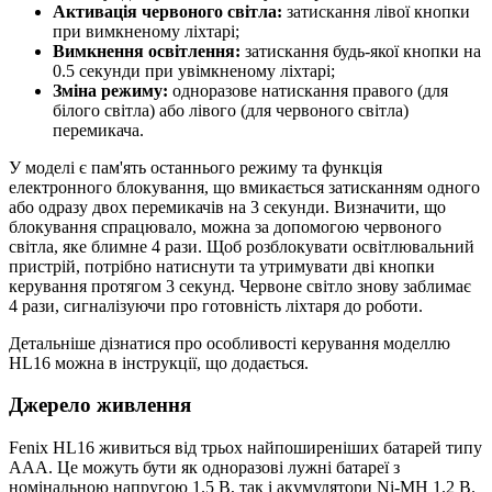
Активація червоного світла:
затискання лівої кнопки
при вимкненому ліхтарі;
Вимкнення освітлення:
затискання будь-якої кнопки на
0.5 секунди при увімкненому ліхтарі;
Зміна режиму:
одноразове натискання правого (для
білого світла) або лівого (для червоного світла)
перемикача.
У моделі є пам'ять останнього режиму та функція
електронного блокування, що вмикається затисканням одного
або одразу двох перемикачів на 3 секунди. Визначити, що
блокування спрацювало, можна за допомогою червоного
світла, яке блимне 4 рази. Щоб розблокувати освітлювальний
пристрій, потрібно натиснути та утримувати дві кнопки
керування протягом 3 секунд. Червоне світло знову заблимає
4 рази, сигналізуючи про готовність ліхтаря до роботи.
Детальніше дізнатися про особливості керування моделлю
HL16 можна в інструкції, що додається.
Джерело живлення
Fenix HL16 живиться від трьох найпоширеніших батарей типу
ААА. Це можуть бути як одноразові лужні батареї з
номінальною напругою 1.5 В, так і акумулятори Ni-MH 1.2 В.