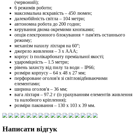
(червоний);
6 режимів роботи;
максимальна яскравість – 450 люмен;
далекобійність світла – 104 метри;
автономна робота до 200 годин;
керування двома окремими кнопками;
опція електронного блокування + пам'ять останнього
режиму;
механізм нахилу ліхтаря на 60°;
джерело живлення – 3 х ААА;
корпус із полікарбонату преміальної якості;
удароміцність – 1.5 метри;
рівень захисту від пилу та води – IP66;
розміри корпусу – 64 х 48 х 27 мм;
перфороване оголов'я зі світловідбиваючими
елементами;
ширина оголов'я – 36 мм;
вага ліхтаря – 97.2 г (із урахуванням елементів живлення
та налобного кріплення);
розміри паковання – 130 х 103 х 39 мм.
Написати відгук