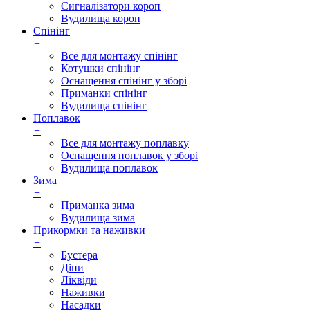
Сигналізатори короп
Вудилища короп
Спінінг
+
Все для монтажу спінінг
Котушки спінінг
Оснащення спінінг у зборі
Приманки спінінг
Вудилища спінінг
Поплавок
+
Все для монтажу поплавку
Оснащення поплавок у зборі
Вудилища поплавок
Зима
+
Приманка зима
Вудилища зима
Прикормки та наживки
+
Бустера
Діпи
Ліквіди
Наживки
Насадки