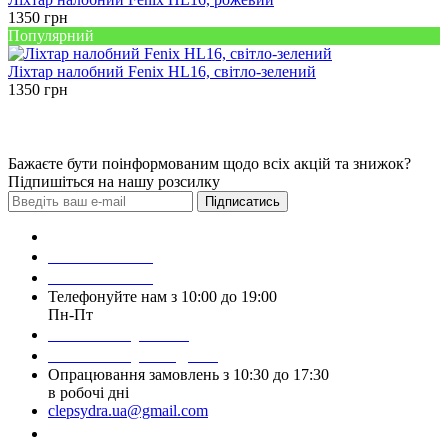
1350
грн
Популярний
Ліхтар налобний Fenix HL16, світло-зелений
1350
грн
Бажаєте бути поінформованим щодо всіх акцій та знижок?
Підпишіться на нашу розсилку
Підписатись
Зробити замовлення
098 428 97 50
093 384 22 59
Телефонуйте нам з 10:00 до 19:00
Пн-Пт
Написати у Viber
Написати у Telegram
Опрацювання замовлень з 10:30 до 17:30
в робочі дні
clepsydra.ua@gmail.com
Замовити дзвінок