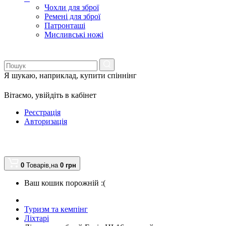
Чохли для зброї
Ремені для зброї
Патронташі
Мисливські ножі
Я шукаю, наприклад,
купити спіннінг
Вітаємо,
увійдіть в кабінет
Реєстрація
Авторизація
0
Товарів,
на
0
грн
Ваш кошик порожній :(
Туризм та кемпінг
Ліхтарі