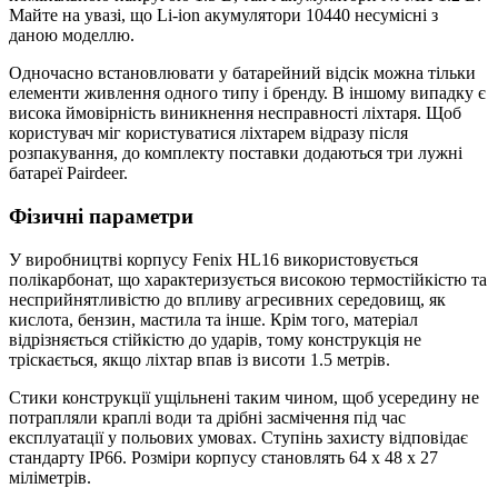
Майте на увазі, що Li-ion акумулятори 10440 несумісні з
даною моделлю.
Одночасно встановлювати у батарейний відсік можна тільки
елементи живлення одного типу і бренду. В іншому випадку є
висока ймовірність виникнення несправності ліхтаря. Щоб
користувач міг користуватися ліхтарем відразу після
розпакування, до комплекту поставки додаються три лужні
батареї Pairdeer.
Фізичні параметри
У виробництві корпусу Fenix HL16 використовується
полікарбонат, що характеризується високою термостійкістю та
несприйнятливістю до впливу агресивних середовищ, як
кислота, бензин, мастила та інше. Крім того, матеріал
відрізняється стійкістю до ударів, тому конструкція не
тріскається, якщо ліхтар впав із висоти 1.5 метрів.
Стики конструкції ущільнені таким чином, щоб усередину не
потрапляли краплі води та дрібні засмічення під час
експлуатації у польових умовах. Ступінь захисту відповідає
стандарту IP66. Розміри корпусу становлять 64 х 48 х 27
міліметрів.