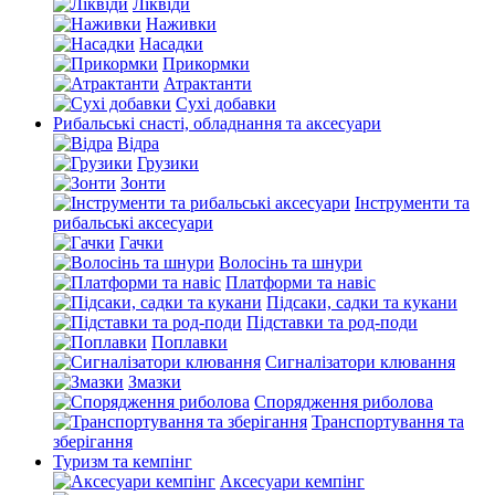
Ліквіди
Наживки
Насадки
Прикормки
Атрактанти
Сухі добавки
Рибальські снасті, обладнання та аксесуари
Відра
Грузики
Зонти
Інструменти та
рибальські аксесуари
Гачки
Волосінь та шнури
Платформи та навіс
Підсаки, садки та кукани
Підставки та род-поди
Поплавки
Сигналізатори клювання
Змазки
Спорядження риболова
Транспортування та
зберігання
Туризм та кемпінг
Аксесуари кемпінг