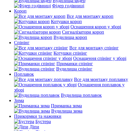
Вудилища фідер
Фідер годівниці
Короп
Все для монтажу короп
Котушки короп
Оснащення короп у зборі
Сигналізатори короп
Вудилища короп
Спінінг
Все для монтажу спінінг
Котушки спінінг
Оснащення спінінг у зборі
Приманки спінінг
Вудилища спінінг
Поплавок
Все для монтажу поплавку
Оснащення поплавок у
зборі
Вудилища поплавок
Зима
Приманка зима
Вудилища зима
Прикормки та наживки
Бустера
Діпи