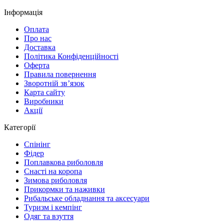
Інформація
Оплата
Про нас
Доставка
Політика Конфіденційності
Оферта
Правила повернення
Зворотній зв’язок
Карта сайту
Виробники
Акції
Категорії
Спінінг
Фідер
Поплавкова риболовля
Снасті на коропа
Зимова риболовля
Прикормки та наживки
Рибальське обладнання та аксесуари
Туризм і кемпінг
Одяг та взуття