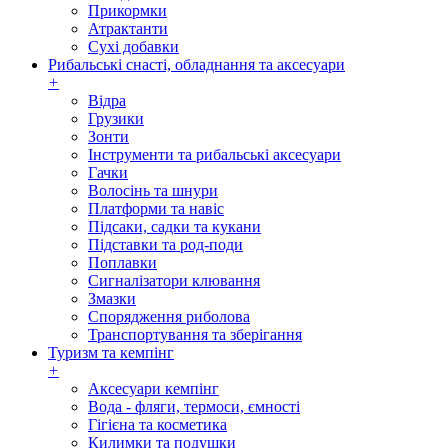
Прикормки
Атрактанти
Сухі добавки
Рибальські снасті, обладнання та аксесуари
+
Відра
Грузики
Зонти
Інструменти та рибальські аксесуари
Гачки
Волосінь та шнури
Платформи та навіс
Підсаки, садки та кукани
Підставки та род-поди
Поплавки
Сигналізатори клювання
Змазки
Спорядження риболова
Транспортування та зберігання
Туризм та кемпінг
+
Аксесуари кемпінг
Вода - фляги, термоси, ємності
Гігієна та косметика
Килимки та подушки