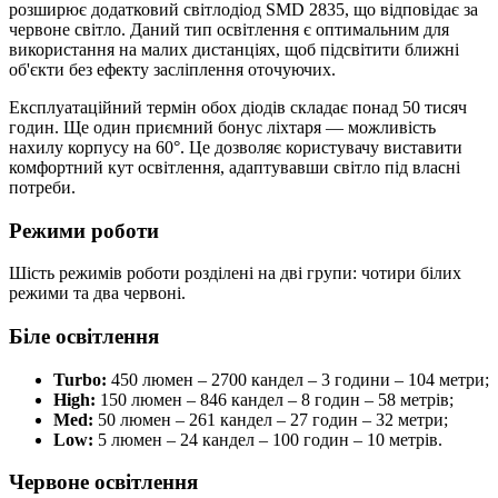
розширює додатковий світлодіод SMD 2835, що відповідає за
червоне світло. Даний тип освітлення є оптимальним для
використання на малих дистанціях, щоб підсвітити ближні
об'єкти без ефекту засліплення оточуючих.
Експлуатаційний термін обох діодів складає понад 50 тисяч
годин. Ще один приємний бонус ліхтаря — можливість
нахилу корпусу на 60°. Це дозволяє користувачу виставити
комфортний кут освітлення, адаптувавши світло під власні
потреби.
Режими роботи
Шість режимів роботи розділені на дві групи: чотири білих
режими та два червоні.
Біле освітлення
Turbo:
450 люмен – 2700 кандел – 3 години – 104 метри;
High:
150 люмен – 846 кандел – 8 годин – 58 метрів;
Med:
50 люмен – 261 кандел – 27 годин – 32 метри;
Low:
5 люмен – 24 кандел – 100 годин – 10 метрів.
Червоне освітлення