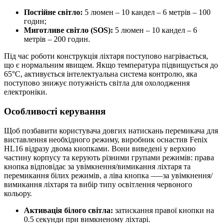
Постійне світло:
5 люмен – 10 кандел – 6 метрів – 100
годин;
Миготливе світло (SOS):
5 люмен – 10 кандел – 6
метрів – 200 годин.
Під час роботи конструкція ліхтаря поступово нагрівається,
що є нормальним явищем. Якщо температура підвищується до
65°C, активується інтелектуальна система контролю, яка
поступово знижує потужність світла для охолодження
електроніки.
Особливості керування
Щоб позбавити користувача довгих натискань перемикача для
виставлення необхідного режиму, виробник оснастив Fenix
HL16 відразу двома кнопками. Вони виведені у верхню
частину корпусу та керують різними групами режимів: права
кнопка відповідає за увімкнення/вимикання ліхтаря та
перемикання білих режимів, а ліва кнопка –—за увімкнення/
вимикання ліхтаря та вибір типу освітлення червоного
кольору.
Активація білого світла:
затискання правої кнопки на
0.5 секунди при вимкненому ліхтарі.