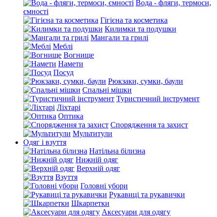
Вода - фляги, термоси,
ємності
Гігієна та косметика
Килимки та подушки
Мангали та грилі
Меблі
Вогнище
Намети
Посуд
Рюкзаки, сумки, баули
Спальні мішки
Туристичний інструмент
Ліхтарі
Оптика
Спорядження та захист
Мультитули
Одяг і взуття
Натільна білизна
Нижній одяг
Верхній одяг
Взуття
Головні убори
Рукавиці та рукавички
Шкарпетки
Аксесуари для одягу