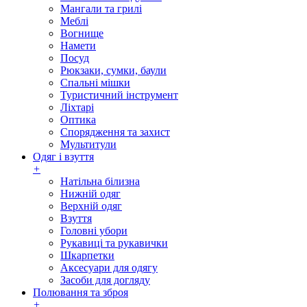
Мангали та грилі
Меблі
Вогнище
Намети
Посуд
Рюкзаки, сумки, баули
Спальні мішки
Туристичний інструмент
Ліхтарі
Оптика
Спорядження та захист
Мультитули
Одяг і взуття
+
Натільна білизна
Нижній одяг
Верхній одяг
Взуття
Головні убори
Рукавиці та рукавички
Шкарпетки
Аксесуари для одягу
Засоби для догляду
Полювання та зброя
+