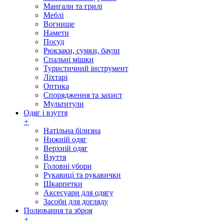
Мангали та грилі
Меблі
Вогнище
Намети
Посуд
Рюкзаки, сумки, баули
Спальні мішки
Туристичний інструмент
Ліхтарі
Оптика
Спорядження та захист
Мультитули
Одяг і взуття
+
Натільна білизна
Нижній одяг
Верхній одяг
Взуття
Головні убори
Рукавиці та рукавички
Шкарпетки
Аксесуари для одягу
Засоби для догляду
Полювання та зброя
+