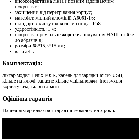
високоефективна лінза з повним відбиваючим
покриттям;
захищений від перегрівання корпус;
матеріал: міцний алюміній A6061-T6;
стандарт захисту від вологи і пилу: IP68;
ударостійкість: 1 м;
покриття: преміальне жорстке анодування HAIII, стійке
до абразивів;
розміри 68*15,3*15 мм;
вага 24 г.
Комплектація:
ліхтар моделі Fenix E05R, кабель для зарядки micro-USB,
кільце на ключі, запасне кільце ущільнювача, інструкція
користувача, талон гарантії.
Офіційна гарантія
На цей ліхтар надається гарантія терміном на 2 роки.