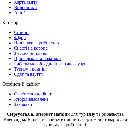
Карта сайту
Виробники
Акції
Категорії
Спінінг
Фідер
Поплавкова риболовля
Снасті на коропа
Зимова риболовля
Прикормки та наживки
Рибальське обладнання та аксесуари
Туризм і кемпінг
Одяг та взуття
Особистий кабінет
Особистий кабінет
Історія замовлень
Закладки
Clepsydra.ua.
Інтернет-магазин для туризму та рибальства
Клепсидра. У нас ви знайдете повний асортимент товарів для
туризму та риболовлі.