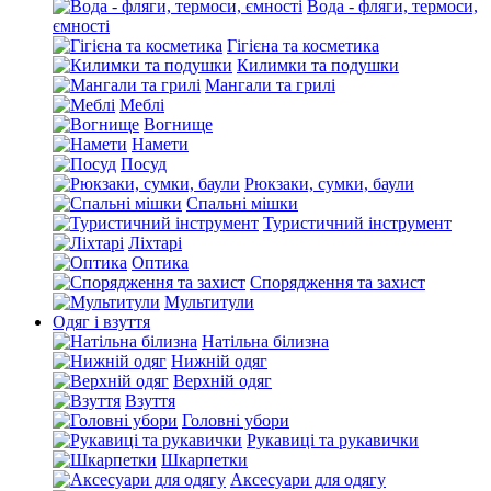
Вода - фляги, термоси,
ємності
Гігієна та косметика
Килимки та подушки
Мангали та грилі
Меблі
Вогнище
Намети
Посуд
Рюкзаки, сумки, баули
Спальні мішки
Туристичний інструмент
Ліхтарі
Оптика
Спорядження та захист
Мультитули
Одяг і взуття
Натільна білизна
Нижній одяг
Верхній одяг
Взуття
Головні убори
Рукавиці та рукавички
Шкарпетки
Аксесуари для одягу