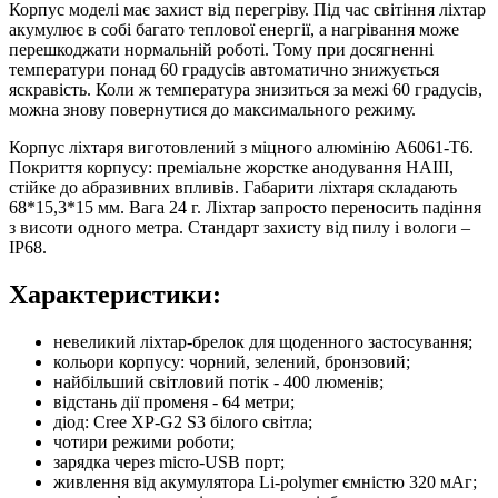
Корпус моделі має захист від перегріву. Під час світіння ліхтар
акумулює в собі багато теплової енергії, а нагрівання може
перешкоджати нормальній роботі. Тому при досягненні
температури понад 60 градусів автоматично знижується
яскравість. Коли ж температура знизиться за межі 60 градусів,
можна знову повернутися до максимального режиму.
Корпус ліхтаря виготовлений з міцного алюмінію A6061-T6.
Покриття корпусу: преміальне жорстке анодування HAIII,
стійке до абразивних впливів. Габарити ліхтаря складають
68*15,3*15 мм. Вага 24 г. Ліхтар запросто переносить падіння
з висоти одного метра. Стандарт захисту від пилу і вологи –
IP68.
Характеристики:
невеликий ліхтар-брелок для щоденного застосування;
кольори корпусу: чорний, зелений, бронзовий;
найбільший світловий потік - 400 люменів;
відстань дії променя - 64 метри;
діод: Cree XP-G2 S3 білого світла;
чотири режими роботи;
зарядка через micro-USB порт;
живлення від акумулятора Li-polymer ємністю 320 мАг;