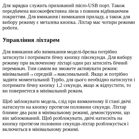
Для зарядки служить прихований micro-USB порт. Також
передбачена високоефективна лінза з повним відбиваючим
покриттям. Для вмикання і вимикання приладу, а також для
вибору режиму є металева кнопка. Ліхтар має чотири режими
роботи.
Управління ліхтарем
Для вмикання або вимикання моделі-брелка потрібно
затиснути і потримати бічну кнопку півсекунди. Для вибору
режиму при включеному ліхтарі один раз затисніть бічний
перемикач. Тим самим ви зможете активувати режим:
мінімальний→середній→максимальний. Якщо ж потрібно
задіяти моментальний Турбо, для цього необхідно натиснути і
потримати бічну кнопку 1,2 секунди, якщо ж відпустити, то
ви повернетеся в мінімальний режим.
Щоб заблокувати модель, слід при вимкненому її стані двічі
натиснути на кнопку протягом половини секунди. Ліхтар
блимне два рази в мінімальному режимі, демонструючи, що
він заблокований. Щоб розблокувати, двічі натисніть на
кнопку протягом половини секунди-ліхтар розблокується і
включиться в мінімальному режимі.