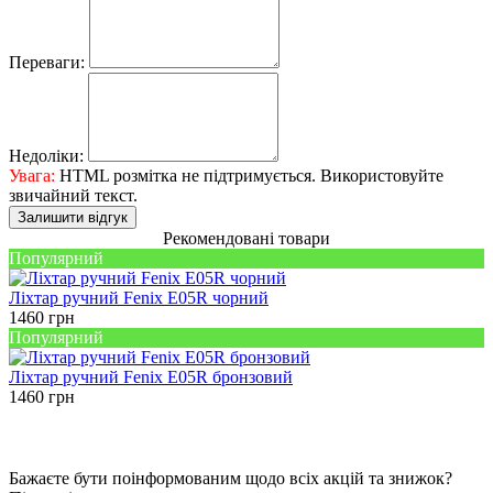
Переваги:
Недоліки:
Увага:
HTML розмітка не підтримується. Використовуйте
звичайний текст.
Залишити відгук
Рекомендовані товари
Популярний
Ліхтар ручний Fenix E05R чорний
1460
грн
Популярний
Ліхтар ручний Fenix E05R бронзовий
1460
грн
Бажаєте бути поінформованим щодо всіх акцій та знижок?