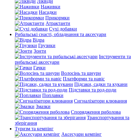
Ліквіди
Наживки
Насадки
Прикормки
Атрактанти
Сухі добавки
Рибальські снасті, обладнання та аксесуари
Відра
Грузики
Зонти
Інструменти та
рибальські аксесуари
Гачки
Волосінь та шнури
Платформи та навіс
Підсаки, садки та кукани
Підставки та род-поди
Поплавки
Сигналізатори клювання
Змазки
Спорядження риболова
Транспортування та
зберігання
Туризм та кемпінг
Аксесуари кемпінг