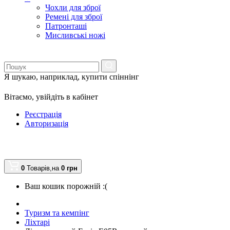
Чохли для зброї
Ремені для зброї
Патронташі
Мисливські ножі
Я шукаю, наприклад,
купити спіннінг
Вітаємо,
увійдіть в кабінет
Реєстрація
Авторизація
0
Товарів,
на
0
грн
Ваш кошик порожній :(
Туризм та кемпінг
Ліхтарі