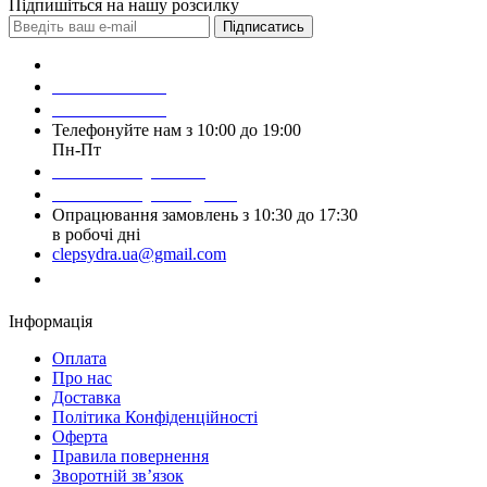
Підпишіться на нашу розсилку
Підписатись
Зробити замовлення
098 428 97 50
093 384 22 59
Телефонуйте нам з 10:00 до 19:00
Пн-Пт
Написати у Viber
Написати у Telegram
Опрацювання замовлень з 10:30 до 17:30
в робочі дні
clepsydra.ua@gmail.com
Замовити дзвінок
Інформація
Оплата
Про нас
Доставка
Політика Конфіденційності
Оферта
Правила повернення
Зворотній зв’язок