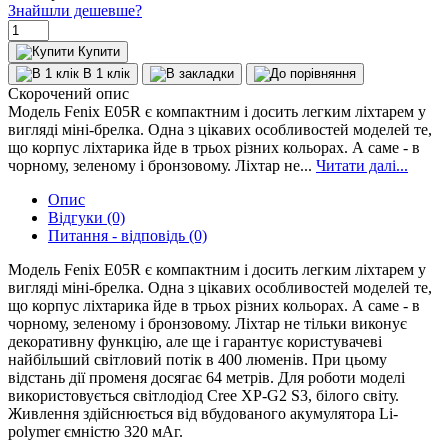
Знайшли дешевше?
Купити
В 1 клік
Скорочений опис
Модель Fenix E05R є компактним і досить легким ліхтарем у
вигляді міні-брелка. Одна з цікавих особливостей моделей те,
що корпус ліхтарика йде в трьох різних кольорах. А саме - в
чорному, зеленому і бронзовому. Ліхтар не...
Читати далі...
Опис
Відгуки (0)
Питання - відповідь (0)
Модель Fenix E05R є компактним і досить легким ліхтарем у
вигляді міні-брелка. Одна з цікавих особливостей моделей те,
що корпус ліхтарика йде в трьох різних кольорах. А саме - в
чорному, зеленому і бронзовому. Ліхтар не тільки виконує
декоративну функцію, але ще і гарантує користувачеві
найбільший світловий потік в 400 люменів. При цьому
відстань дії променя досягає 64 метрів. Для роботи моделі
використовується світлодіод Cree XP-G2 S3, білого світу.
Живлення здійснюється від вбудованого акумулятора Li-
polymer ємністю 320 мАг.