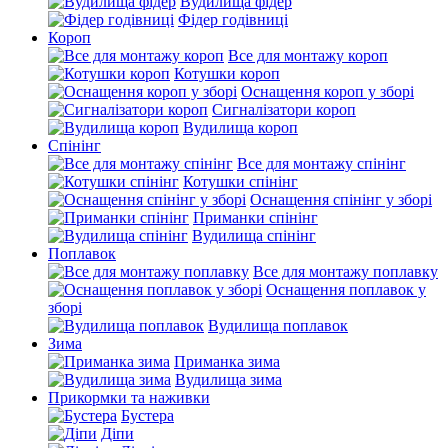
Вудилища фідер
Фідер годівниці
Короп
Все для монтажу короп
Котушки короп
Оснащення короп у зборі
Сигналізатори короп
Вудилища короп
Спінінг
Все для монтажу спінінг
Котушки спінінг
Оснащення спінінг у зборі
Приманки спінінг
Вудилища спінінг
Поплавок
Все для монтажу поплавку
Оснащення поплавок у
зборі
Вудилища поплавок
Зима
Приманка зима
Вудилища зима
Прикормки та наживки
Бустера
Діпи