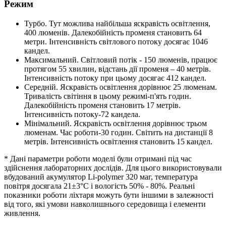
Режим
Турбо. Тут можлива найбільша яскравість освітлення,
400 люменів. Далекобійність променя становить 64
метри. Інтенсивність світлового потоку досягає 1046
кандел.
Максимальний. Світловий потік - 150 люменів, працює
протягом 55 хвилин, відстань дії променя – 40 метрів.
Інтенсивність потоку при цьому досягає 412 кандел.
Середній. Яскравість освітлення дорівнює 25 люменам.
Тривалість світіння в цьому режимі-п'ять годин.
Далекобійність променя становить 17 метрів.
Інтенсивність потоку-72 кандела.
Мінімальний. Яскравість освітлення дорівнює трьом
люменам. Час роботи-30 годин. Світить на дистанції 8
метрів. Інтенсивність освітлення становить 15 кандел.
* Дані параметри роботи моделі були отримані під час
здійснення лабораторних дослідів. Для цього використовували
вбудований акумулятор Li-polymer 320 маг, температура
повітря досягала 21±3°C і вологість 50% - 80%. Реальні
показники роботи ліхтаря можуть бути іншими в залежності
від того, які умови навколишнього середовища і елементи
живлення.