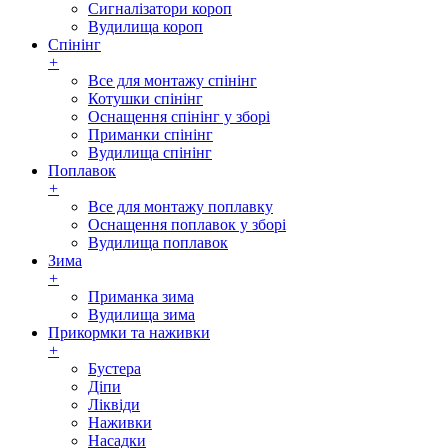
Сигналізатори короп
Вудилища короп
Спінінг
+
Все для монтажу спінінг
Котушки спінінг
Оснащення спінінг у зборі
Приманки спінінг
Вудилища спінінг
Поплавок
+
Все для монтажу поплавку
Оснащення поплавок у зборі
Вудилища поплавок
Зима
+
Приманка зима
Вудилища зима
Прикормки та наживки
+
Бустера
Діпи
Ліквіди
Наживки
Насадки