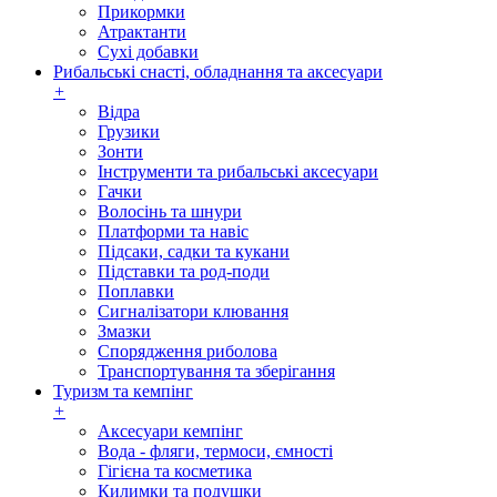
Прикормки
Атрактанти
Сухі добавки
Рибальські снасті, обладнання та аксесуари
+
Відра
Грузики
Зонти
Інструменти та рибальські аксесуари
Гачки
Волосінь та шнури
Платформи та навіс
Підсаки, садки та кукани
Підставки та род-поди
Поплавки
Сигналізатори клювання
Змазки
Спорядження риболова
Транспортування та зберігання
Туризм та кемпінг
+
Аксесуари кемпінг
Вода - фляги, термоси, ємності
Гігієна та косметика
Килимки та подушки