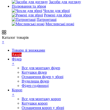
Засоби для догляду
Полювання та зброя
Чохли для зброї
Ремені для зброї
Патронташі
Мисливські ножі
Каталог товарів
×
Товари зі знижками
Акція
Фідер
+
Все для монтажу фідер
Котушки фідер
Оснащення фідер у зборі
Вудилища фідер
Фідер годівниці
Короп
+
Все для монтажу короп
Котушки короп
Оснащення короп у зборі