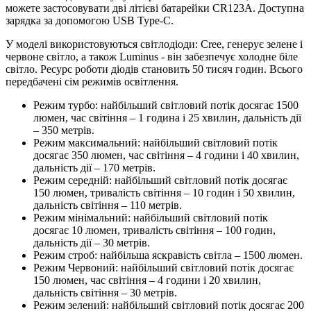
можете застосовувати дві літієві батарейки CR123A. Доступна
зарядка за допомогою USB Type-C.
У моделі використовуються світлодіоди: Cree, генерує зелене і
червоне світло, а також Luminus - він забезпечує холодне біле
світло. Ресурс роботи діодів становить 50 тисяч годин. Всього
передбачені сім режимів освітлення.
Режим турбо: найбільший світловий потік досягає 1500
люмен, час світіння – 1 година і 25 хвилин, дальність дії
– 350 метрів.
Режим максимальний: найбільший світловий потік
досягає 350 люмен, час світіння – 4 години і 40 хвилин,
дальність дії – 170 метрів.
Режим середній: найбільший світловий потік досягає
150 люмен, тривалість світіння – 10 годин і 50 хвилин,
дальність світіння – 110 метрів.
Режим мінімальний: найбільший світловий потік
досягає 10 люмен, тривалість світіння – 100 годин,
дальність дії – 30 метрів.
Режим строб: найбільша яскравість світла – 1500 люмен.
Режим Червоний: найбільший світловий потік досягає
150 люмен, час світіння – 4 години і 20 хвилин,
дальність світіння – 30 метрів.
Режим зелений: найбільший світловий потік досягає 200