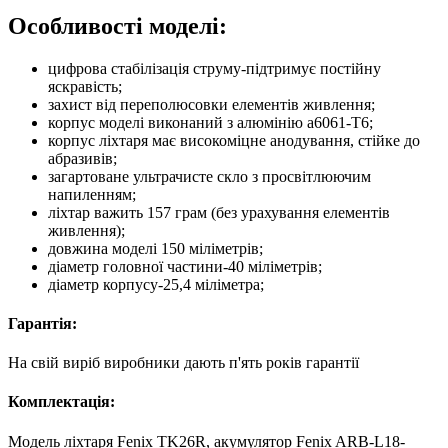
Особливості моделі:
цифрова стабілізація струму-підтримує постійну
яскравість;
захист від переполюсовки елементів живлення;
корпус моделі виконаний з алюмінію а6061-Т6;
корпус ліхтаря має високоміцне анодування, стійке до
абразивів;
загартоване ультрачисте скло з просвітлюючим
напиленням;
ліхтар важить 157 грам (без урахування елементів
живлення);
довжина моделі 150 міліметрів;
діаметр головної частини-40 міліметрів;
діаметр корпусу-25,4 міліметра;
Гарантія:
На свій виріб виробники дають п'ять років гарантії
Комплектація:
Модель ліхтаря Fenix TK26R, акумулятор Fenix ARB-L18-