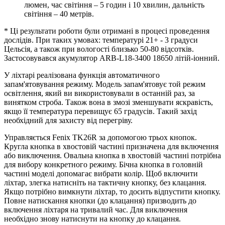
люмен, час світіння – 5 годин і 10 хвилин, дальність
світіння – 40 метрів.
* Ці результати роботи були отримані в процесі проведення
дослідів. При таких умовах: температурі 21+ - 3 градуси
Цельсія, а також при вологості близько 50-80 відсотків.
Застосовувався акумулятор ARB-L18-3400 18650 літій-іонний.
У ліхтарі реалізована функція автоматичного
запам'ятовування режиму. Модель запам'ятовує той режим
освітлення, який ви використовували в останній раз, за
винятком строба. Також вона в змозі зменшувати яскравість,
якщо її температура перевищує 65 градусів. Такий захід
необхідний для захисту від перегріву.
Управляється Fenix TK26R за допомогою трьох кнопок.
Кругла кнопка в хвостовій частині призначена для включення
або виключення. Овальна кнопка в хвостовій частині потрібна
для вибору конкретного режиму. Бічна кнопка в головній
частині моделі допомагає вибрати колір. Щоб включити
ліхтар, злегка натисніть на тактичну кнопку, без клацання.
Якщо потрібно вимкнути ліхтар, то досить відпустити кнопку.
Повне натискання кнопки (до клацання) призводить до
включення ліхтаря на тривалий час. Для виключення
необхідно знову натиснути на кнопку до клацання.