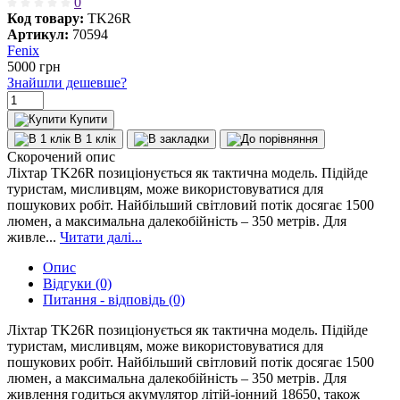
0
Код товару:
TK26R
Артикул:
70594
Fenix
5000
грн
Знайшли дешевше?
Купити
В 1 клік
Скорочений опис
Ліхтар TK26R позиціонується як тактична модель. Підійде
туристам, мисливцям, може використовуватися для
пошукових робіт. Найбільший світловий потік досягає 1500
люмен, а максимальна далекобійність – 350 метрів. Для
живле...
Читати далі...
Опис
Відгуки (0)
Питання - відповідь (0)
Ліхтар TK26R позиціонується як тактична модель. Підійде
туристам, мисливцям, може використовуватися для
пошукових робіт. Найбільший світловий потік досягає 1500
люмен, а максимальна далекобійність – 350 метрів. Для
живлення годиться акумулятор літій-іонний 18650, також