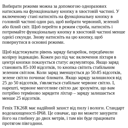
Вибирати режими можна за допомогою одноразових
натискань на функціональну кнопку в хвостовій частині. У
включеному стані натисніть на функціональну кнопку в
головній частині один раз, щоб вибрати червоний, зелений
або білий світ. Щоб перейти в режим строба, натисніть і
потримайте функціональну кнопку в хвостовій частині менше
однієї секунди. Знову натисніть на цю кнопку, щоб
повернутися в основні режими.
Щоб відстежувати рівень заряду батарейок, передбачили
колірну індикацію. Кожен раз під час включення ліхтаря в
центрі кнопки показується статус акумулятора. Якщо заряд
становить 85-100 відсотків, то кнопка світить стабільним
зеленим світлом. Коли заряд зменшується до 50-85 відсотків,
зелене світло починає блимати. Якщо заряду залишилося від
25 до 50 відсотків, з'являється стабільне червоне світло. І,
нарешті, червоне миготливе світло дає зрозуміти, що вам
потрібно терміново зарядити ліхтар – заряду залишається
менше 25 відсотків.
Fenix TK26R має надійний захист від пилу і вологи. Стандарт
водозахищеності-IP68. Це означає, що ви можете занурити
його на глибину до двох метрів, і там він буде працювати
протягом півгодини.