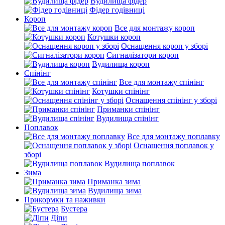
Вудилища фідер
Фідер годівниці
Короп
Все для монтажу короп
Котушки короп
Оснащення короп у зборі
Сигналізатори короп
Вудилища короп
Спінінг
Все для монтажу спінінг
Котушки спінінг
Оснащення спінінг у зборі
Приманки спінінг
Вудилища спінінг
Поплавок
Все для монтажу поплавку
Оснащення поплавок у
зборі
Вудилища поплавок
Зима
Приманка зима
Вудилища зима
Прикормки та наживки
Бустера
Діпи