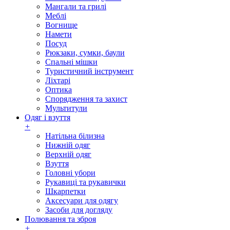
Мангали та грилі
Меблі
Вогнище
Намети
Посуд
Рюкзаки, сумки, баули
Спальні мішки
Туристичний інструмент
Ліхтарі
Оптика
Спорядження та захист
Мультитули
Одяг і взуття
+
Натільна білизна
Нижній одяг
Верхній одяг
Взуття
Головні убори
Рукавиці та рукавички
Шкарпетки
Аксесуари для одягу
Засоби для догляду
Полювання та зброя
+