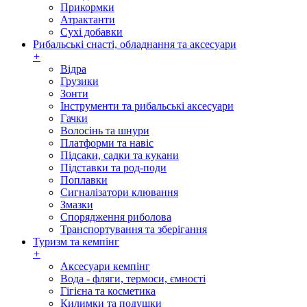
Прикормки
Атрактанти
Сухі добавки
Рибальські снасті, обладнання та аксесуари
+
Відра
Грузики
Зонти
Інструменти та рибальські аксесуари
Гачки
Волосінь та шнури
Платформи та навіс
Підсаки, садки та кукани
Підставки та род-поди
Поплавки
Сигналізатори клювання
Змазки
Спорядження риболова
Транспортування та зберігання
Туризм та кемпінг
+
Аксесуари кемпінг
Вода - фляги, термоси, ємності
Гігієна та косметика
Килимки та подушки