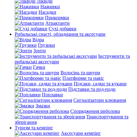
Ліквіди
Наживки
Насадки
Прикормки
Атрактанти
Сухі добавки
Рибальські снасті, обладнання та аксесуари
Відра
Грузики
Зонти
Інструменти та
рибальські аксесуари
Гачки
Волосінь та шнури
Платформи та навіс
Підсаки, садки та кукани
Підставки та род-поди
Поплавки
Сигналізатори клювання
Змазки
Спорядження риболова
Транспортування та
зберігання
Туризм та кемпінг
Аксесуари кемпінг