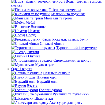
Вода - фляги, термоси,
ємності
Гігієна та косметика
Килимки та подушки
Мангали та грилі
Меблі
Вогнище
Намети
Посуд
Рюкзаки, сумки, баули
Спальні мішки
Туристичний інструмент
Ліхтарі
Оптика
Спорядження та захист
Мультитули
Одяг і взуття
Натільна білизна
Нижній одяг
Верхній одяг
Взуття
Головні убори
Рукавиці та рукавички
Шкарпетки
Аксесуари для одягу