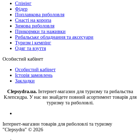
Спінінг
Фідер
Поплавкова риболовля
Снасті на коропа
Зимова риболовля
Прикормки та наживки
Рибальське обладнання та аксесуари
Туризм і кемпінг
Одяг та взуття
Особистий кабінет
Особистий кабінет
Історія замовлень
Закладки
Clepsydra.ua.
Інтернет-магазин для туризму та рибальства
Клепсидра. У нас ви знайдете повний асортимент товарів для
туризму та риболовлі.
Інтернет-магазин товарів для риболовлі та туризму
"Clepsydra" © 2026