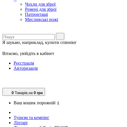
Чохли для зброї
Ремені для зброї
Патронташі
Мисливські ножі
Я шукаю, наприклад,
купити спіннінг
Вітаємо,
увійдіть в кабінет
Реєстрація
Авторизація
0
Товарів,
на
0
грн
Ваш кошик порожній :(
Туризм та кемпінг
Ліхтарі