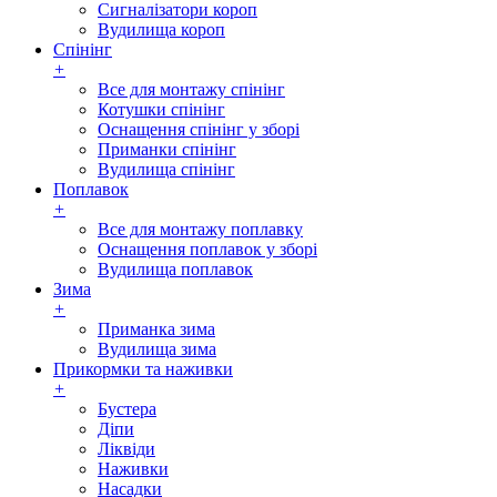
Сигналізатори короп
Вудилища короп
Спінінг
+
Все для монтажу спінінг
Котушки спінінг
Оснащення спінінг у зборі
Приманки спінінг
Вудилища спінінг
Поплавок
+
Все для монтажу поплавку
Оснащення поплавок у зборі
Вудилища поплавок
Зима
+
Приманка зима
Вудилища зима
Прикормки та наживки
+
Бустера
Діпи
Ліквіди
Наживки
Насадки