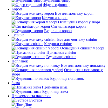
Вудилища фідер
Фідер годівниці
Короп
Все для монтажу короп
Котушки короп
Оснащення короп у зборі
Сигналізатори короп
Вудилища короп
Спінінг
Все для монтажу спінінг
Котушки спінінг
Оснащення спінінг у зборі
Приманки спінінг
Вудилища спінінг
Поплавок
Все для монтажу поплавку
Оснащення поплавок у
зборі
Вудилища поплавок
Зима
Приманка зима
Вудилища зима
Прикормки та наживки
Бустера
Діпи