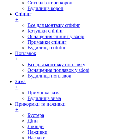
Сигналізатори короп
Вудилища короп
Спінінг
+
Все для монтажу спінінг
Котушки спінінг
Оснащення спінінг у зборі
Приманки спінінг
Вудилища спінінг
Поплавок
+
Все для монтажу поплавку
Оснащення поплавок у зборі
Вудилища поплавок
Зима
+
Приманка зима
Вудилища зима
Прикормки та наживки
+
Бустера
Діпи
Ліквіди
Наживки
Насадки