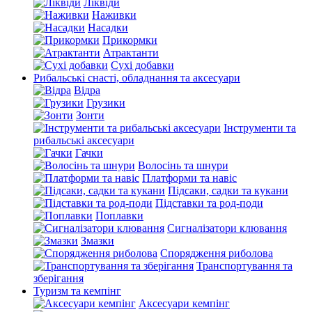
Ліквіди
Наживки
Насадки
Прикормки
Атрактанти
Сухі добавки
Рибальські снасті, обладнання та аксесуари
Відра
Грузики
Зонти
Інструменти та
рибальські аксесуари
Гачки
Волосінь та шнури
Платформи та навіс
Підсаки, садки та кукани
Підставки та род-поди
Поплавки
Сигналізатори клювання
Змазки
Спорядження риболова
Транспортування та
зберігання
Туризм та кемпінг
Аксесуари кемпінг