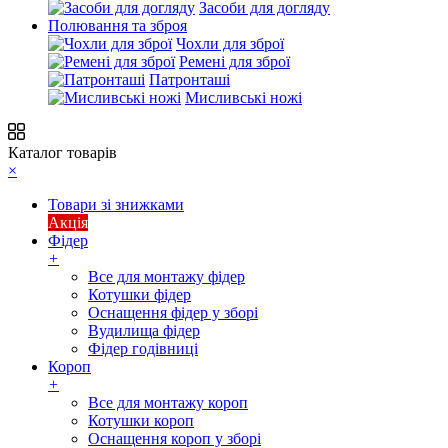
Засоби для догляду
Полювання та зброя
Чохли для зброї
Ремені для зброї
Патронташі
Мисливські ножі
Каталог товарів
×
Товари зі знижками
Акція
Фідер
+
Все для монтажу фідер
Котушки фідер
Оснащення фідер у зборі
Вудилища фідер
Фідер годівниці
Короп
+
Все для монтажу короп
Котушки короп
Оснащення короп у зборі