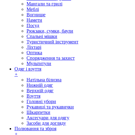
Мангали та грилі
Меблі
Вогнище
Намети
Посуд
Рюкзаки, сумки, баули
Спальні мішки
Туристичний інструмент
Ліхтарі
Оптика
Спорядження та захист
Мультитули
Одяг і взуття
+
Натільна білизна
Нижній одяг
Верхній одяг
Взуття
Головні убори
Рукавиці та рукавички
Шкарпетки
Аксесуари для одягу
Засоби для догляду
Полювання та зброя
+