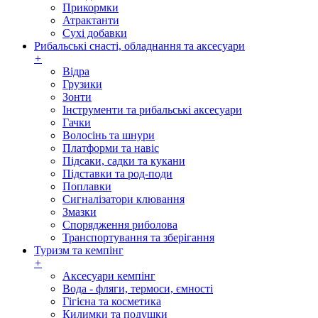
Прикормки
Атрактанти
Сухі добавки
Рибальські снасті, обладнання та аксесуари
+
Відра
Грузики
Зонти
Інструменти та рибальські аксесуари
Гачки
Волосінь та шнури
Платформи та навіс
Підсаки, садки та кукани
Підставки та род-поди
Поплавки
Сигналізатори клювання
Змазки
Спорядження риболова
Транспортування та зберігання
Туризм та кемпінг
+
Аксесуари кемпінг
Вода - фляги, термоси, ємності
Гігієна та косметика
Килимки та подушки