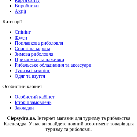
Карта сайту
Виробники
Акції
Категорії
Спінінг
Фідер
Поплавкова риболовля
Снасті на коропа
Зимова риболовля
Прикормки та наживки
Рибальське обладнання та аксесуари
Туризм і кемпінг
Одяг та взуття
Особистий кабінет
Особистий кабінет
Історія замовлень
Закладки
Clepsydra.ua.
Інтернет-магазин для туризму та рибальства
Клепсидра. У нас ви знайдете повний асортимент товарів для
туризму та риболовлі.