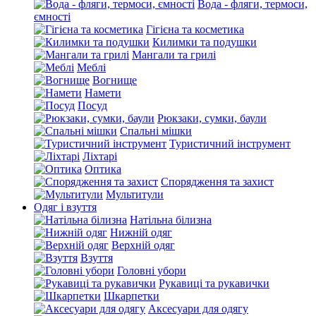
Вода - фляги, термоси,
ємності
Гігієна та косметика
Килимки та подушки
Мангали та грилі
Меблі
Вогнище
Намети
Посуд
Рюкзаки, сумки, баули
Спальні мішки
Туристичний інструмент
Ліхтарі
Оптика
Спорядження та захист
Мультитули
Одяг і взуття
Натільна білизна
Нижній одяг
Верхній одяг
Взуття
Головні убори
Рукавиці та рукавички
Шкарпетки
Аксесуари для одягу