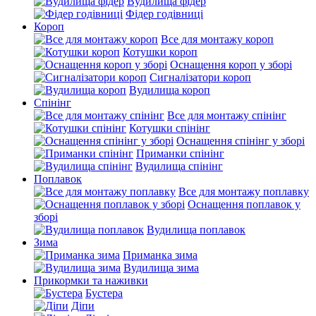
Вудилища фідер
Фідер годівниці
Короп
Все для монтажу короп
Котушки короп
Оснащення короп у зборі
Сигналізатори короп
Вудилища короп
Спінінг
Все для монтажу спінінг
Котушки спінінг
Оснащення спінінг у зборі
Приманки спінінг
Вудилища спінінг
Поплавок
Все для монтажу поплавку
Оснащення поплавок у
зборі
Вудилища поплавок
Зима
Приманка зима
Вудилища зима
Прикормки та наживки
Бустера
Діпи