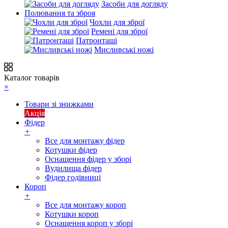
Засоби для догляду
Полювання та зброя
Чохли для зброї
Ремені для зброї
Патронташі
Мисливські ножі
Каталог товарів
×
Товари зі знижками
Акція
Фідер
+
Все для монтажу фідер
Котушки фідер
Оснащення фідер у зборі
Вудилища фідер
Фідер годівниці
Короп
+
Все для монтажу короп
Котушки короп
Оснащення короп у зборі