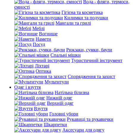
Вода - фляги, термоси,
ємності
Гігієна та косметика
Килимки та подушки
Мангали та грилі
Меблі
Вогнище
Намети
Посуд
Рюкзаки, сумки, баули
Спальні мішки
Туристичний інструмент
Ліхтарі
Оптика
Спорядження та захист
Мультитули
Одяг і взуття
Натільна білизна
Нижній одяг
Верхній одяг
Взуття
Головні убори
Рукавиці та рукавички
Шкарпетки
Аксесуари для одягу