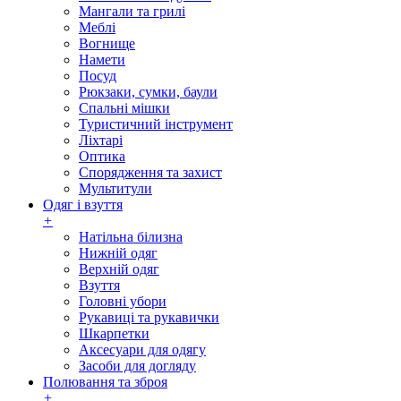
Мангали та грилі
Меблі
Вогнище
Намети
Посуд
Рюкзаки, сумки, баули
Спальні мішки
Туристичний інструмент
Ліхтарі
Оптика
Спорядження та захист
Мультитули
Одяг і взуття
+
Натільна білизна
Нижній одяг
Верхній одяг
Взуття
Головні убори
Рукавиці та рукавички
Шкарпетки
Аксесуари для одягу
Засоби для догляду
Полювання та зброя
+