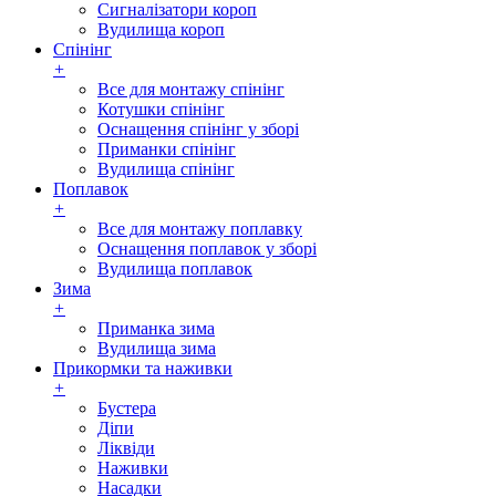
Сигналізатори короп
Вудилища короп
Спінінг
+
Все для монтажу спінінг
Котушки спінінг
Оснащення спінінг у зборі
Приманки спінінг
Вудилища спінінг
Поплавок
+
Все для монтажу поплавку
Оснащення поплавок у зборі
Вудилища поплавок
Зима
+
Приманка зима
Вудилища зима
Прикормки та наживки
+
Бустера
Діпи
Ліквіди
Наживки
Насадки