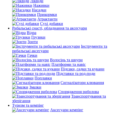
Ліквіди
Наживки
Насадки
Прикормки
Атрактанти
Сухі добавки
Рибальські снасті, обладнання та аксесуари
Відра
Грузики
Зонти
Інструменти та
рибальські аксесуари
Гачки
Волосінь та шнури
Платформи та навіс
Підсаки, садки та кукани
Підставки та род-поди
Поплавки
Сигналізатори клювання
Змазки
Спорядження риболова
Транспортування та
зберігання
Туризм та кемпінг
Аксесуари кемпінг