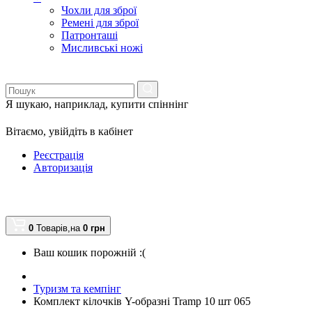
Чохли для зброї
Ремені для зброї
Патронташі
Мисливські ножі
Я шукаю, наприклад,
купити спіннінг
Вітаємо,
увійдіть в кабінет
Реєстрація
Авторизація
0
Товарів,
на
0
грн
Ваш кошик порожній :(
Туризм та кемпінг
Комплект кілочків Y-образні Tramp 10 шт 065