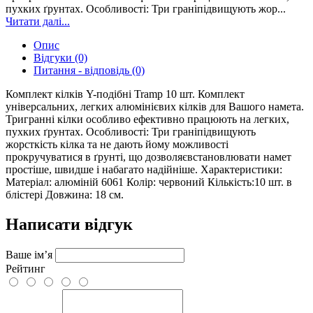
пухких ґрунтах. Особливості: Три граніпідвищують жор...
Читати далі...
Опис
Відгуки (0)
Питання - відповідь (0)
Комплект кілків Y-подібні Tramp 10 шт. Комплект
універсальних, легких алюмінієвих кілків для Вашого намета.
Тригранні кілки особливо ефективно працюють на легких,
пухких ґрунтах. Особливості: Три граніпідвищують
жорсткість кілка та не дають йому можливості
прокручуватися в ґрунті, що дозволяєвстановлювати намет
простіше, швидше і набагато надійніше. Характеристики:
Матеріал: алюміній 6061 Колір: червоний Кількість:10 шт. в
блістері Довжина: 18 см.
Написати відгук
Ваше ім’я
Рейтинг