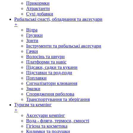
Прикормки
Атрактанти
Сухі добавки
Рибальські снасті, обладнання та аксесуари
+
Відра
Грузики
Зонти
Інструменти та рибальські аксесуари
Гачки
Волосінь та шнури
Платформи та навіс
Підсаки, садки та кукани
Підставки та род-поди
Поплавки
Сигналізатори клювання
Змазки
Спорядження риболова
Транспортування та зберігання
Туризм та кемпінг
+
Аксесуари кемпінг
Вода - фляги, термоси, ємності
Гігієна та косметика
Килимки та подушки