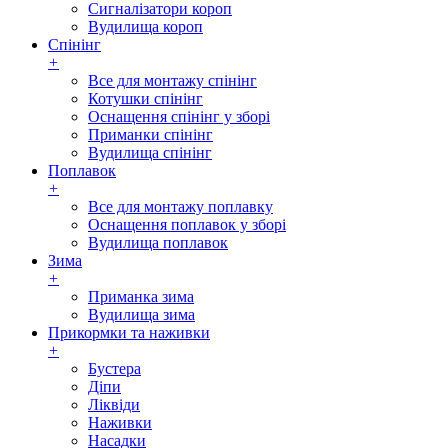
Сигналізатори короп
Вудилища короп
Спінінг
+
Все для монтажу спінінг
Котушки спінінг
Оснащення спінінг у зборі
Приманки спінінг
Вудилища спінінг
Поплавок
+
Все для монтажу поплавку
Оснащення поплавок у зборі
Вудилища поплавок
Зима
+
Приманка зима
Вудилища зима
Прикормки та наживки
+
Бустера
Діпи
Ліквіди
Наживки
Насадки