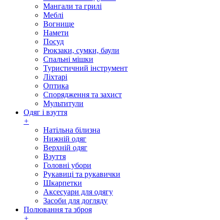
Мангали та грилі
Меблі
Вогнище
Намети
Посуд
Рюкзаки, сумки, баули
Спальні мішки
Туристичний інструмент
Ліхтарі
Оптика
Спорядження та захист
Мультитули
Одяг і взуття
+
Натільна білизна
Нижній одяг
Верхній одяг
Взуття
Головні убори
Рукавиці та рукавички
Шкарпетки
Аксесуари для одягу
Засоби для догляду
Полювання та зброя
+