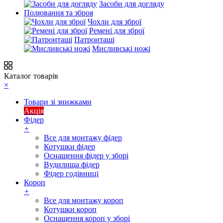
Засоби для догляду
Полювання та зброя
Чохли для зброї
Ремені для зброї
Патронташі
Мисливські ножі
Каталог товарів
×
Товари зі знижками
Акція
Фідер
+
Все для монтажу фідер
Котушки фідер
Оснащення фідер у зборі
Вудилища фідер
Фідер годівниці
Короп
+
Все для монтажу короп
Котушки короп
Оснащення короп у зборі