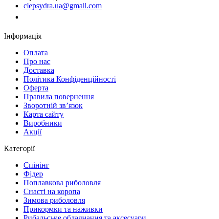
clepsydra.ua@gmail.com
Замовити дзвінок
Інформація
Оплата
Про нас
Доставка
Політика Конфіденційності
Оферта
Правила повернення
Зворотній зв’язок
Карта сайту
Виробники
Акції
Категорії
Спінінг
Фідер
Поплавкова риболовля
Снасті на коропа
Зимова риболовля
Прикормки та наживки
Рибальське обладнання та аксесуари