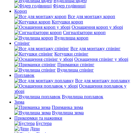
Вудилища фідер
Фідер годівниці
Короп
Все для монтажу короп
Котушки короп
Оснащення короп у зборі
Сигналізатори короп
Вудилища короп
Спінінг
Все для монтажу спінінг
Котушки спінінг
Оснащення спінінг у зборі
Приманки спінінг
Вудилища спінінг
Поплавок
Все для монтажу поплавку
Оснащення поплавок у
зборі
Вудилища поплавок
Зима
Приманка зима
Вудилища зима
Прикормки та наживки
Бустера
Діпи