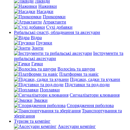
Ліквіди
Наживки
Насадки
Прикормки
Атрактанти
Сухі добавки
Рибальські снасті, обладнання та аксесуари
Відра
Грузики
Зонти
Інструменти та
рибальські аксесуари
Гачки
Волосінь та шнури
Платформи та навіс
Підсаки, садки та кукани
Підставки та род-поди
Поплавки
Сигналізатори клювання
Змазки
Спорядження риболова
Транспортування та
зберігання
Туризм та кемпінг
Аксесуари кемпінг