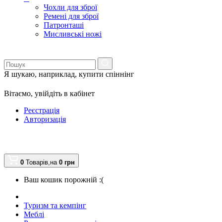
Чохли для зброї
Ремені для зброї
Патронташі
Мисливські ножі
Я шукаю, наприклад,
купити спіннінг
Вітаємо,
увійдіть в кабінет
Реєстрація
Авторизація
0
Товарів,
на
0
грн
Ваш кошик порожній :(
Туризм та кемпінг
Меблі