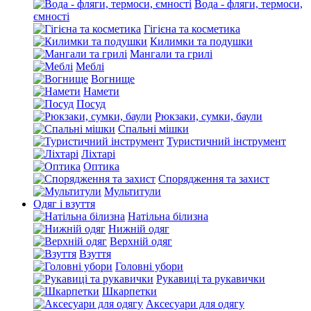
Вода - фляги, термоси,
ємності
Гігієна та косметика
Килимки та подушки
Мангали та грилі
Меблі
Вогнище
Намети
Посуд
Рюкзаки, сумки, баули
Спальні мішки
Туристичний інструмент
Ліхтарі
Оптика
Спорядження та захист
Мультитули
Одяг і взуття
Натільна білизна
Нижній одяг
Верхній одяг
Взуття
Головні убори
Рукавиці та рукавички
Шкарпетки
Аксесуари для одягу