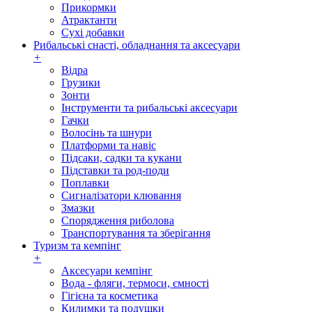
Прикормки
Атрактанти
Сухі добавки
Рибальські снасті, обладнання та аксесуари
+
Відра
Грузики
Зонти
Інструменти та рибальські аксесуари
Гачки
Волосінь та шнури
Платформи та навіс
Підсаки, садки та кукани
Підставки та род-поди
Поплавки
Сигналізатори клювання
Змазки
Спорядження риболова
Транспортування та зберігання
Туризм та кемпінг
+
Аксесуари кемпінг
Вода - фляги, термоси, ємності
Гігієна та косметика
Килимки та подушки