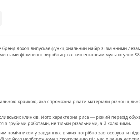
у бренд Roxon випускає функціональний набір зі змінними леза
трументами фірмового виробництва: кишеньковим мультитулом S8
ьною крайкою, яка спроможна різати матеріали різної щільност
ливських клинків. Його характерна риса — різкий перехід обуха
ся з грубими роботами, не тільки різальними, а й колючими.
им помічником у завданнях, в яких потрібно застосовувати під
побігає його необережному зісковзуванню під час різання дереви