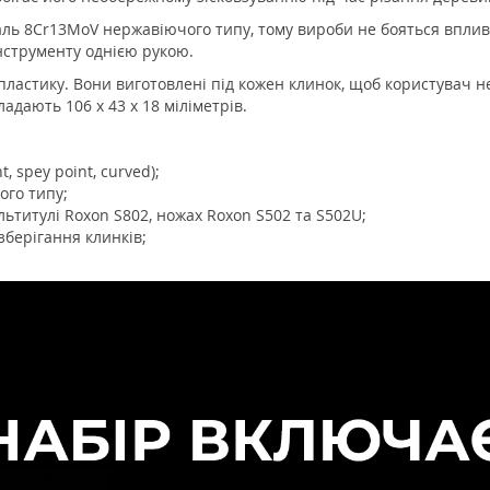
аль 8Cr13MoV нержавіючого типу, тому вироби не бояться вплив
нструменту однією рукою.
ластику. Вони виготовлені під кожен клинок, щоб користувач не
дають 106 х 43 х 18 міліметрів.
, spey point, curved);
ого типу;
ьтитулі Roxon S802, ножах Roxon S502 та S502U;
зберігання клинків;