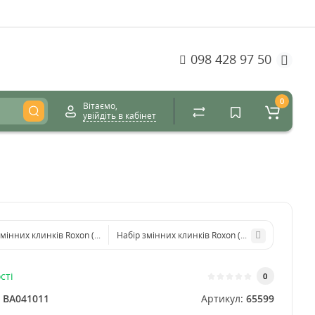
098 428 97 50
0
Вітаємо,
увійдіть в кабінет
змінних клинків Roxon (BA03; BA08; BA09) 3in1
Набір змінних клинків Roxon (BA12; BA13; BA16)
сті
0
:
BA041011
Артикул:
65599