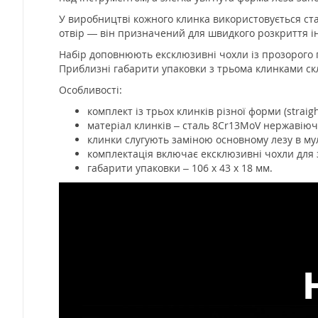
У виробництві кожного клинка використовується ст
отвір — він призначений для швидкого розкриття і
Набір доповнюють ексклюзивні чохли із прозорого п
Приблизні габарити упаковки з трьома клинками скла
Особливості:
комплект із трьох клинків різної форми (straight
матеріал клинків – сталь 8Cr13MoV нержавіюч
клинки слугують заміною основному лезу в мул
комплектація включає ексклюзивні чохли для 
габарити упаковки – 106 х 43 х 18 мм.