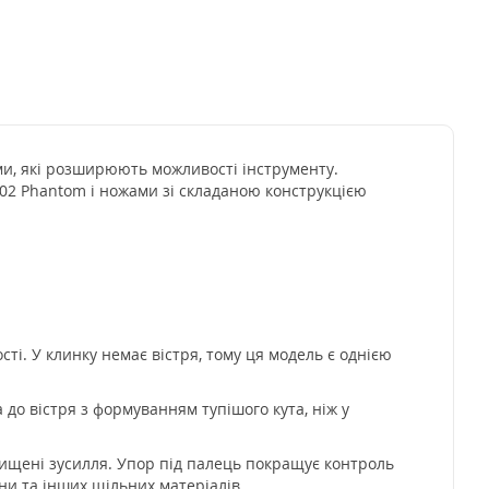
ми, які розширюють можливості інструменту.
02 Phantom і ножами зі складаною конструкцією
і. У клинку немає вістря, тому ця модель є однією
 до вістря з формуванням тупішого кута, ніж у
вищені зусилля. Упор під палець покращує контроль
ни та інших щільних матеріалів.