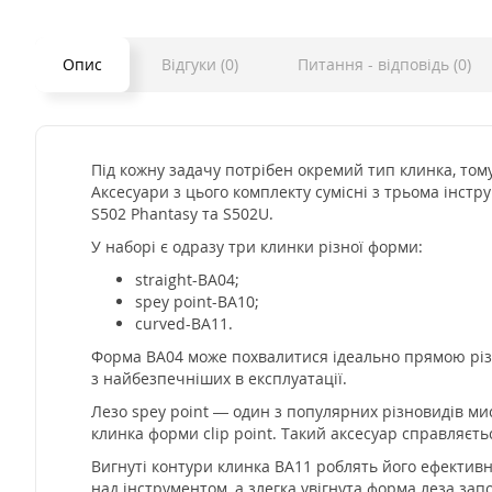
Опис
Відгуки (0)
Питання - відповідь (0)
Під кожну задачу потрібен окремий тип клинка, том
Аксесуари з цього комплекту сумісні з трьома інс
S502 Phantasy та S502U.
У наборі є одразу три клинки різної форми:
straight-BA04;
spey point-BA10;
curved-BA11.
Форма BA04 може похвалитися ідеально прямою різал
з найбезпечніших в експлуатації.
Лезо spey point — один з популярних різновидів мис
клинка форми clip point. Такий аксесуар справляєть
Вигнуті контури клинка BA11 роблять його ефективн
над інструментом, а злегка увігнута форма леза за