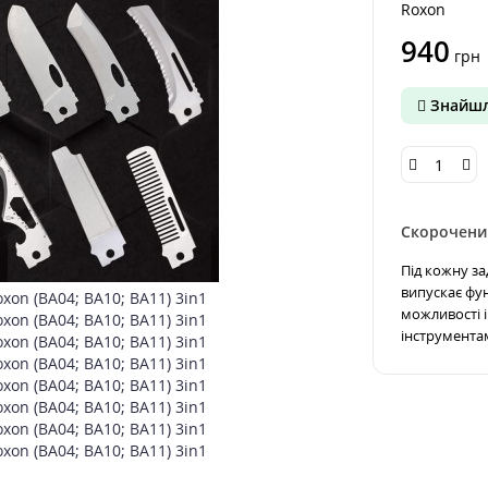
Roxon
940
грн
Знайшл
Скорочени
Під кожну з
випускає фу
можливості і
інструмента