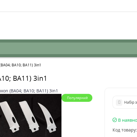
(BA04; BA10; BA11) 3in1
10; BA11) 3in1
Популярний
Набір 
В наявно
Код товару