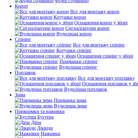
Фідер годівниці
Короп
Все для монтажу короп
Котушки короп
Оснащення короп у зборі
Сигналізатори короп
Вудилища короп
Спінінг
Все для монтажу спінінг
Котушки спінінг
Оснащення спінінг у зборі
Приманки спінінг
Вудилища спінінг
Поплавок
Все для монтажу поплавку
Оснащення поплавок у зб
Вудилища поплавок
Зима
Приманка зима
Вудилища зима
Прикормки та наживки
Бустера
Діпи
Ліквіди
Наживки