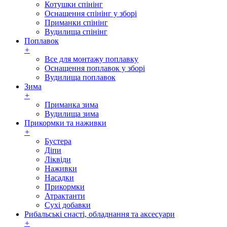
Котушки спінінг
Оснащення спінінг у зборі
Приманки спінінг
Вудилища спінінг
Поплавок
+
Все для монтажу поплавку
Оснащення поплавок у зборі
Вудилища поплавок
Зима
+
Приманка зима
Вудилища зима
Прикормки та наживки
+
Бустера
Діпи
Ліквіди
Наживки
Насадки
Прикормки
Атрактанти
Сухі добавки
Рибальські снасті, обладнання та аксесуари
+