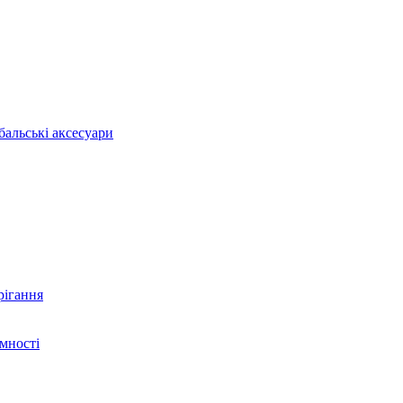
бальські аксесуари
рігання
ємності