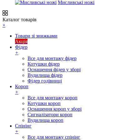
Мисливські ножі
Каталог товарів
×
Товари зі знижками
Акція
Фідер
+
Все для монтажу фідер
Котушки фідер
Оснащення фідер у зборі
Вудилища фідер
Фідер годівниці
Короп
+
Все для монтажу короп
Котушки короп
Оснащення короп у зборі
Сигналізатори короп
Вудилища короп
Спінінг
+
Все для монтажу спінінг