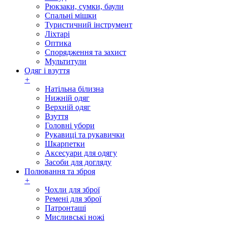
Рюкзаки, сумки, баули
Спальні мішки
Туристичний інструмент
Ліхтарі
Оптика
Спорядження та захист
Мультитули
Одяг і взуття
+
Натільна білизна
Нижній одяг
Верхній одяг
Взуття
Головні убори
Рукавиці та рукавички
Шкарпетки
Аксесуари для одягу
Засоби для догляду
Полювання та зброя
+
Чохли для зброї
Ремені для зброї
Патронташі
Мисливські ножі