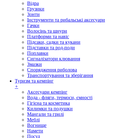
Відра
Грузики
Зонти
Інструменти та рибальські аксесуари
Гачки
Волосінь та шнури
Платформи та навіс
Підсаки, садки та кукани
Підставки та род-поди
Поплавки
Сигналізатори клювання
Змазки
Спорядження риболова
Транспортування та зберігання
Туризм та кемпінг
+
Аксесуари кемпінг
Вода - фляги, термоси, ємності
Гігієна та косметика
Килимки та подушки
Мангали та грилі
Меблі
Вогнище
Намети
Посуд