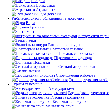
Насадки
Прикормки
Атрактанти
Сухі добавки
Рибальські снасті, обладнання та аксесуари
Відра
Грузики
Зонти
Інструменти та ри
Гачки
Волосінь та шнури
Платформи та навіс
Підсаки, садки та кукани
Підставки та род-поди
Поплавки
Сигналізатори клювання
Змазки
Спорядження риболова
Транспортування та збе
Туризм та кемпінг
Аксесуари кемпінг
Вода - фляги, термоси, 
Гігієна та косметика
Килимки та подушки
Мангали та грилі