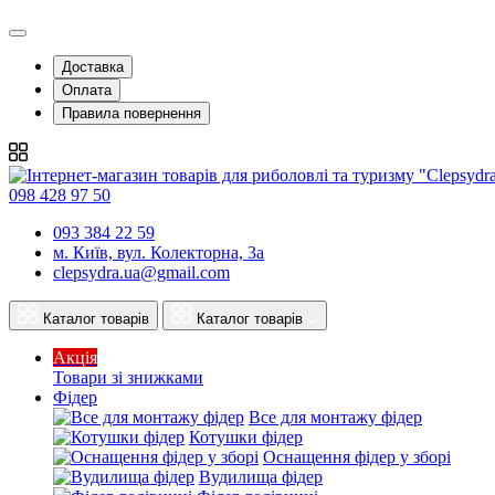
Подивитися
Подивитися
Подивитися
Доставка
Оплата
Правила повернення
098 428 97 50
093 384 22 59
м. Київ, вул. Колекторна, 3а
clepsydra.ua@gmail.com
Каталог товарів
Каталог товарів
Акція
Товари зі знижками
Фідер
Все для монтажу фідер
Котушки фідер
Оснащення фідер у зборі
Вудилища фідер