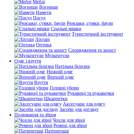
Меблі
Вогнище
Намети
Посуд
Рюкзаки, сумки, баули
Спальні мішки
Туристичний інструмент
Ліхтарі
Оптика
Спорядження та захист
Мультитули
Одяг і взуття
Натільна білизна
Нижній одяг
Верхній одяг
Взуття
Головні убори
Рукавиці та рукавички
Шкарпетки
Аксесуари для одягу
Засоби для догляду
Полювання та зброя
Чохли для зброї
Ремені для зброї
Патронташі