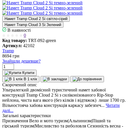
Намет Tramp Cloud 2 Si світло-сірий
Намет Tramp Cloud 3 Si Зелений
В наявності
0
Код товару:
TRT-092-green
Артикул:
42102
Tramp
8694
грн
Знайшли дешевше?
Купити
В 1 клік
Скорочений опис
Ультралегкий двомісний туристичний намет хабової
конструкції Tramp Cloud 2 Si з силіконізованого Rip-Stop
нейлона, чиста вага якого (без кілків і відтяжок) лише 1700 гр.
Вільностояча хабова конструкція каркасу забезпеч...
Читати
далі...
Загальні характеристики
Призначення
Вело и мото туризм|Альпинизм|Піший та
гірський туризм|Мисливство та риболовля
Сезонність
весна -