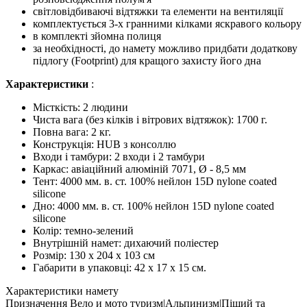
світловідбиваючі відтяжки та елементи на вентиляції
комплектується 3-х гранними кілками яскравого кольору
в комплекті зйомна полиця
за необхідності, до намету можливо придбати додаткову
підлогу (Footprint) для кращого захисту його дна
Характеристики
:
Місткість: 2 людини
Чиста вага (без кілків і вітрових відтяжок): 1700 г.
Повна вага: 2 кг.
Конструкція: HUB з консоллю
Входи і тамбури: 2 входи і 2 тамбури
Каркас: авіаційний алюміній 7071, Ø - 8,5 мм
Тент: 4000 мм. в. ст. 100% нейлон 15D nylone coated
silicone
Дно: 4000 мм. в. ст. 100% нейлон 15D nylone coated
silicone
Колір: темно-зелений
Внутрішній намет: дихаючий поліестер
Розмір: 130 х 204 х 103 см
Габарити в упаковці: 42 х 17 х 15 см.
Характеристики намету
Призначення
Вело и мото туризм|Альпинизм|Піший та