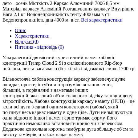
лето - осень
Місткість
2
Каркас
Алюминий 7006 8,5 мм
Матеріал каркасу
Алюміній
Розташування каркасу
Внутрішнє
Вага
2.1 кг
Водонепроникність тенту
4000 мм в ст
Водонепроникність дна
4000 м. в.ст.
Всі характеристики
Опис
Характеристики
Відгуки (0)
Питання - відповідь (0)
Ультралегкий двомісний туристичний намет хабової
конструкції Tramp Cloud 2 Si з силіконізованого Rip-Stop
нейлона, чиста вага якого (без кілків і відтяжок) лише 1700 гр.
Вільностояча хабова конструкція каркасу забезпечує дуже
швидке, просте, інтуїтивно зрозуміле встановлення,
більший, в порівнянні з наметами інших
конструкцій, житловий об'єм спального відсіку та підвищену
вітростійкість. Хабова конструкція каркасу намету (HUB) – це
коли всі дуги з'єднані одним конектором (хабом), який
по'єднує весь каркас намету в одне ціле. Дуги не зміщуються
одна відносно іншої і намет гарно тримає форму, його
практично неможливо встановити криво чи з перекосом.
Додаткова консольна коротка тамбурна дуга збільшує об'єм та
висоту тамбурів, а також надає намету