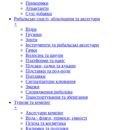
Прикормки
Атрактанти
Сухі добавки
Рибальські снасті, обладнання та аксесуари
+
Відра
Грузики
Зонти
Інструменти та рибальські аксесуари
Гачки
Волосінь та шнури
Платформи та навіс
Підсаки, садки та кукани
Підставки та род-поди
Поплавки
Сигналізатори клювання
Змазки
Спорядження риболова
Транспортування та зберігання
Туризм та кемпінг
+
Аксесуари кемпінг
Вода - фляги, термоси, ємності
Гігієна та косметика
Килимки та подушки