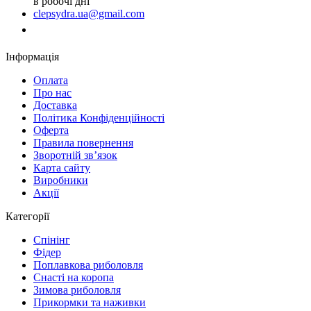
в робочі дні
clepsydra.ua@gmail.com
Замовити дзвінок
Інформація
Оплата
Про нас
Доставка
Політика Конфіденційності
Оферта
Правила повернення
Зворотній зв’язок
Карта сайту
Виробники
Акції
Категорії
Спінінг
Фідер
Поплавкова риболовля
Снасті на коропа
Зимова риболовля
Прикормки та наживки