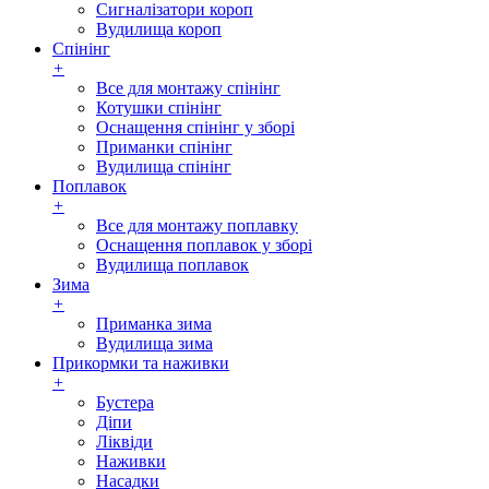
Сигналізатори короп
Вудилища короп
Спінінг
+
Все для монтажу спінінг
Котушки спінінг
Оснащення спінінг у зборі
Приманки спінінг
Вудилища спінінг
Поплавок
+
Все для монтажу поплавку
Оснащення поплавок у зборі
Вудилища поплавок
Зима
+
Приманка зима
Вудилища зима
Прикормки та наживки
+
Бустера
Діпи
Ліквіди
Наживки
Насадки