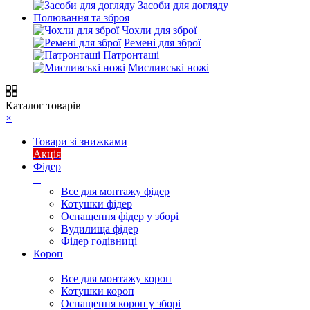
Засоби для догляду
Полювання та зброя
Чохли для зброї
Ремені для зброї
Патронташі
Мисливські ножі
Каталог товарів
×
Товари зі знижками
Акція
Фідер
+
Все для монтажу фідер
Котушки фідер
Оснащення фідер у зборі
Вудилища фідер
Фідер годівниці
Короп
+
Все для монтажу короп
Котушки короп
Оснащення короп у зборі