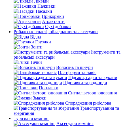
Ліквіди
Наживки
Насадки
Прикормки
Атрактанти
Сухі добавки
Рибальські снасті, обладнання та аксесуари
Відра
Грузики
Зонти
Інструменти та
рибальські аксесуари
Гачки
Волосінь та шнури
Платформи та навіс
Підсаки, садки та кукани
Підставки та род-поди
Поплавки
Сигналізатори клювання
Змазки
Спорядження риболова
Транспортування та
зберігання
Туризм та кемпінг
Аксесуари кемпінг