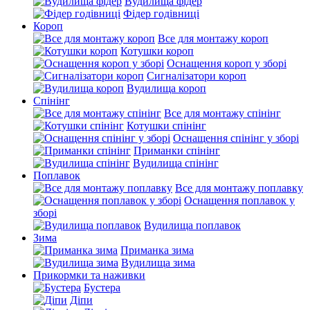
Вудилища фідер
Фідер годівниці
Короп
Все для монтажу короп
Котушки короп
Оснащення короп у зборі
Сигналізатори короп
Вудилища короп
Спінінг
Все для монтажу спінінг
Котушки спінінг
Оснащення спінінг у зборі
Приманки спінінг
Вудилища спінінг
Поплавок
Все для монтажу поплавку
Оснащення поплавок у
зборі
Вудилища поплавок
Зима
Приманка зима
Вудилища зима
Прикормки та наживки
Бустера
Діпи