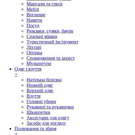
Мангали та грилі
Меблі
Вогнище
Намети
Посуд
Рюкзаки, сумки, баули
Спальні мішки
Туристичний інструмент
Ліхтарі
Оптика
Спорядження та захист
Мультитули
Одяг і взуття
+
Натільна білизна
Нижній одяг
Верхній одяг
Взуття
Головні убори
Рукавиці та рукавички
Шкарпетки
Аксесуари для одягу
Засоби для догляду
Полювання та зброя
+