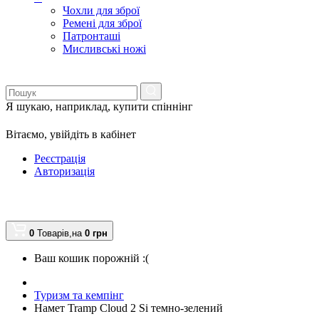
Чохли для зброї
Ремені для зброї
Патронташі
Мисливські ножі
Я шукаю, наприклад,
купити спіннінг
Вітаємо,
увійдіть в кабінет
Реєстрація
Авторизація
0
Товарів,
на
0
грн
Ваш кошик порожній :(
Туризм та кемпінг
Намет Tramp Cloud 2 Si темно-зелений