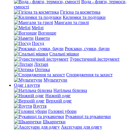
Вода - фляги, термоси,
ємності
Гігієна та косметика
Килимки та подушки
Мангали та грилі
Меблі
Вогнище
Намети
Посуд
Рюкзаки, сумки, баули
Спальні мішки
Туристичний інструмент
Ліхтарі
Оптика
Спорядження та захист
Мультитули
Одяг і взуття
Натільна білизна
Нижній одяг
Верхній одяг
Взуття
Головні убори
Рукавиці та рукавички
Шкарпетки
Аксесуари для одягу