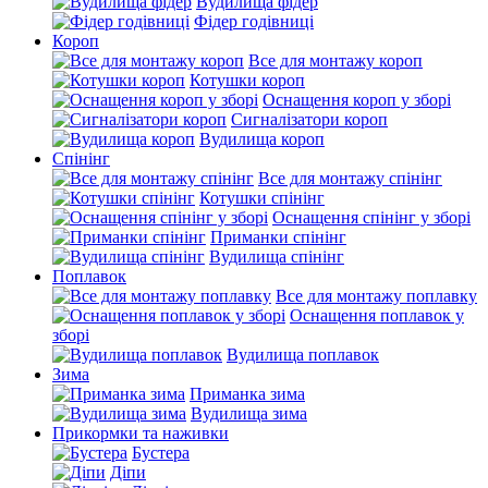
Вудилища фідер
Фідер годівниці
Короп
Все для монтажу короп
Котушки короп
Оснащення короп у зборі
Сигналізатори короп
Вудилища короп
Спінінг
Все для монтажу спінінг
Котушки спінінг
Оснащення спінінг у зборі
Приманки спінінг
Вудилища спінінг
Поплавок
Все для монтажу поплавку
Оснащення поплавок у
зборі
Вудилища поплавок
Зима
Приманка зима
Вудилища зима
Прикормки та наживки
Бустера
Діпи