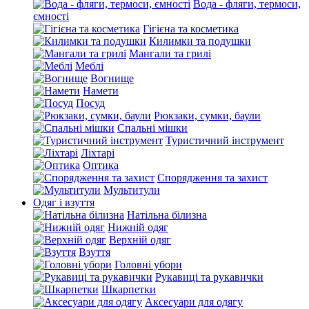
Вода - фляги, термоси,
ємності
Гігієна та косметика
Килимки та подушки
Мангали та грилі
Меблі
Вогнище
Намети
Посуд
Рюкзаки, сумки, баули
Спальні мішки
Туристичний інструмент
Ліхтарі
Оптика
Спорядження та захист
Мультитули
Одяг і взуття
Натільна білизна
Нижній одяг
Верхній одяг
Взуття
Головні убори
Рукавиці та рукавички
Шкарпетки
Аксесуари для одягу