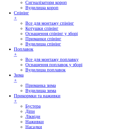
Сигналізатори короп
Вудилища короп
Спінінг
+
Все для монтажу спінінг
Котушки спінінг
Оснащення спінінг у зборі
Приманки спінінг
Вудилища спінінг
Поплавок
+
Все для монтажу поплавку
Оснащення поплавок у зборі
Вудилища поплавок
Зима
+
Приманка зима
Вудилища зима
Прикормки та наживки
+
Бустера
Діпи
Ліквіди
Наживки
Насадки