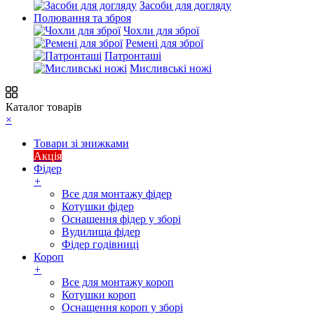
Засоби для догляду
Полювання та зброя
Чохли для зброї
Ремені для зброї
Патронташі
Мисливські ножі
Каталог товарів
×
Товари зі знижками
Акція
Фідер
+
Все для монтажу фідер
Котушки фідер
Оснащення фідер у зборі
Вудилища фідер
Фідер годівниці
Короп
+
Все для монтажу короп
Котушки короп
Оснащення короп у зборі