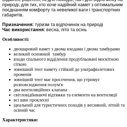
природі, для тих, хто хоче надійний намет з оптимальним
поєднанням комфорту та невеликої ваги і транспортних
габаритів.
Призначення:
туризм та відпочинок на природі
Час використання:
весна, літо та осінь
Особливості:
двошаровий намет з двома входами і двома тамбурами
великий основний тамбур
входи спального відділення продубльовані москітною
сіткою
зовнішній тент намету стійкий до ультрафіолетових
променів
зовнішній тент має просочення, що утримує
розповсюдження полум'я
два вентиляційних клапана
світловідбиваючі відтяжки та елементи на вентиляції
всі шви проклеєні
ідеальний для туристичних походів у весняний, літній та
осінній час
Характеристики: