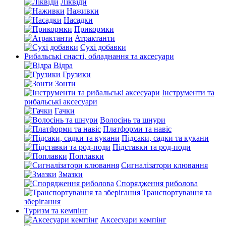
Ліквіди
Наживки
Насадки
Прикормки
Атрактанти
Сухі добавки
Рибальські снасті, обладнання та аксесуари
Відра
Грузики
Зонти
Інструменти та
рибальські аксесуари
Гачки
Волосінь та шнури
Платформи та навіс
Підсаки, садки та кукани
Підставки та род-поди
Поплавки
Сигналізатори клювання
Змазки
Спорядження риболова
Транспортування та
зберігання
Туризм та кемпінг
Аксесуари кемпінг