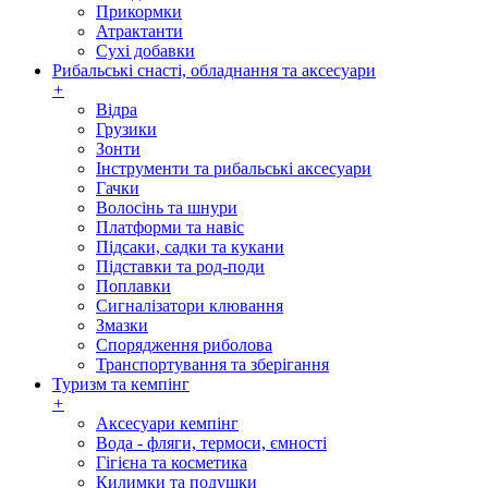
Прикормки
Атрактанти
Сухі добавки
Рибальські снасті, обладнання та аксесуари
+
Відра
Грузики
Зонти
Інструменти та рибальські аксесуари
Гачки
Волосінь та шнури
Платформи та навіс
Підсаки, садки та кукани
Підставки та род-поди
Поплавки
Сигналізатори клювання
Змазки
Спорядження риболова
Транспортування та зберігання
Туризм та кемпінг
+
Аксесуари кемпінг
Вода - фляги, термоси, ємності
Гігієна та косметика
Килимки та подушки