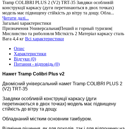
Tramp COLIBRI PLUS 2 (V2) TRT-35 Завдяки особливій
конструкції каркасу (дуги перетинаються в двох точках)
модель має підвищену стійкість до вітру та дощу. Обла...
Читати далі...
Загальні характеристики
Призначення
Универсальная|Пеший и горный туризим|
Мисливство та риболовля
Місткість
2
Матеріал каркасу
сталь
Вага
4,4 кг
Всі характеристики
Опис
Характеристики
Відгуки (0)
Питання - відповідь (0)
Намет Tramp Colibri Plus v2
Двомісний універсальний намет Tramp COLIBRI PLUS 2
(V2) TRT-35
Завдяки особливій конструкції каркасу (дуги
перетинаються в двох точках) модель має підвищену
стійкість до вітру та дощу.
Обладнаний містким основним тамбуром.
Відмінне рішення, як для походів, так і для відпочинку на