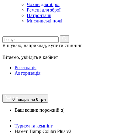
Чохли для зброї
Ремені для зброї
Патронташі
Мисливські ножі
Я шукаю, наприклад,
купити спіннінг
Вітаємо,
увійдіть в кабінет
Реєстрація
Авторизація
0
Товарів,
на
0
грн
Ваш кошик порожній :(
Туризм та кемпінг
Намет Tramp Colibri Plus v2