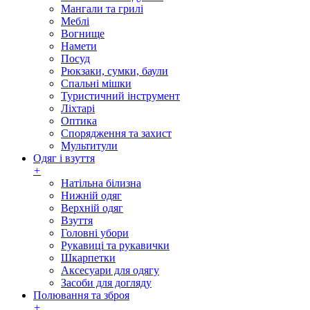
Мангали та грилі
Меблі
Вогнище
Намети
Посуд
Рюкзаки, сумки, баули
Спальні мішки
Туристичний інструмент
Ліхтарі
Оптика
Спорядження та захист
Мультитули
Одяг і взуття
+
Натільна білизна
Нижній одяг
Верхній одяг
Взуття
Головні убори
Рукавиці та рукавички
Шкарпетки
Аксесуари для одягу
Засоби для догляду
Полювання та зброя
+