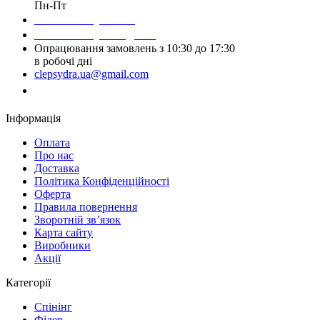
Пн-Пт
Написати у Viber
Написати у Telegram
Опрацювання замовлень з 10:30 до 17:30
в робочі дні
clepsydra.ua@gmail.com
Замовити дзвінок
Інформація
Оплата
Про нас
Доставка
Політика Конфіденційності
Оферта
Правила повернення
Зворотній зв’язок
Карта сайту
Виробники
Акції
Категорії
Спінінг
Фідер