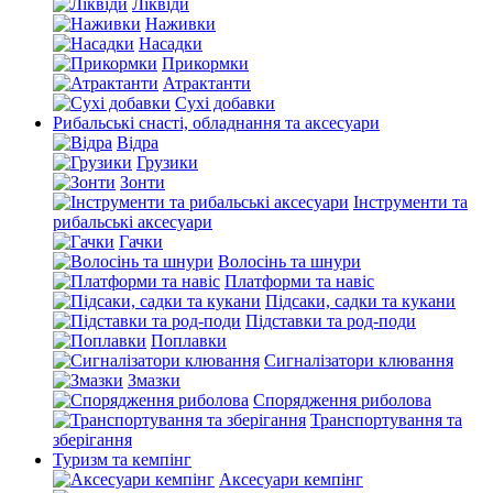
Ліквіди
Наживки
Насадки
Прикормки
Атрактанти
Сухі добавки
Рибальські снасті, обладнання та аксесуари
Відра
Грузики
Зонти
Інструменти та
рибальські аксесуари
Гачки
Волосінь та шнури
Платформи та навіс
Підсаки, садки та кукани
Підставки та род-поди
Поплавки
Сигналізатори клювання
Змазки
Спорядження риболова
Транспортування та
зберігання
Туризм та кемпінг
Аксесуари кемпінг