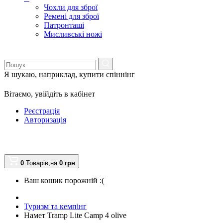
Чохли для зброї
Ремені для зброї
Патронташі
Мисливські ножі
Я шукаю, наприклад,
купити спіннінг
Вітаємо,
увійдіть в кабінет
Реєстрація
Авторизація
0
Товарів,
на
0
грн
Ваш кошик порожній :(
Туризм та кемпінг
Намет Tramp Lite Camp 4 olive