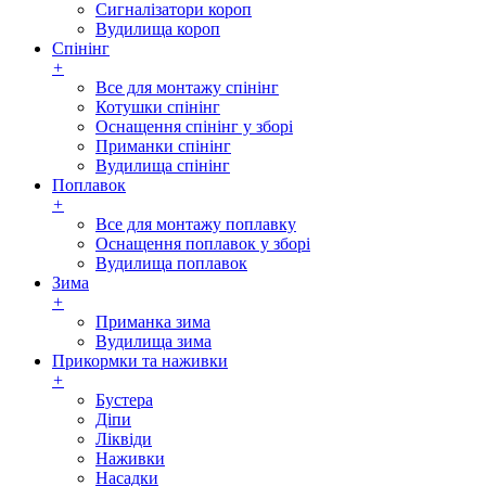
Сигналізатори короп
Вудилища короп
Спінінг
+
Все для монтажу спінінг
Котушки спінінг
Оснащення спінінг у зборі
Приманки спінінг
Вудилища спінінг
Поплавок
+
Все для монтажу поплавку
Оснащення поплавок у зборі
Вудилища поплавок
Зима
+
Приманка зима
Вудилища зима
Прикормки та наживки
+
Бустера
Діпи
Ліквіди
Наживки
Насадки