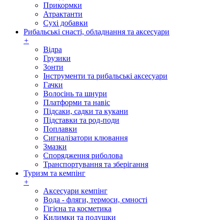
Прикормки
Атрактанти
Сухі добавки
Рибальські снасті, обладнання та аксесуари
+
Відра
Грузики
Зонти
Інструменти та рибальські аксесуари
Гачки
Волосінь та шнури
Платформи та навіс
Підсаки, садки та кукани
Підставки та род-поди
Поплавки
Сигналізатори клювання
Змазки
Спорядження риболова
Транспортування та зберігання
Туризм та кемпінг
+
Аксесуари кемпінг
Вода - фляги, термоси, ємності
Гігієна та косметика
Килимки та подушки