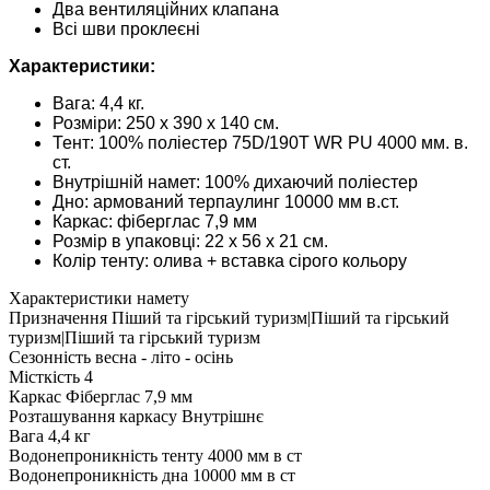
Два вентиляційних клапана
Всі шви проклеєні
Характеристики:
Вага: 4,4 кг.
Розміри: 250 х 390 х 140 см.
Тент: 100% поліестер 75D/190T WR PU 4000 мм. в.
ст.
Внутрішній намет: 100% дихаючий поліестер
Дно: армований терпаулинг 10000 мм в.ст.
Каркас: фіберглас 7,9 мм
Розмір в упаковці: 22 x 56 x 21 см.
Колір тенту: олива + вставка сірого кольору
Характеристики намету
Призначення
Піший та гірський туризм|Піший та гірський
туризм|Піший та гірський туризм
Сезонність
весна - літо - осінь
Місткість
4
Каркас
Фіберглас 7,9 мм
Розташування каркасу
Внутрішнє
Вага
4,4 кг
Водонепроникність тенту
4000 мм в ст
Водонепроникність дна
10000 мм в ст