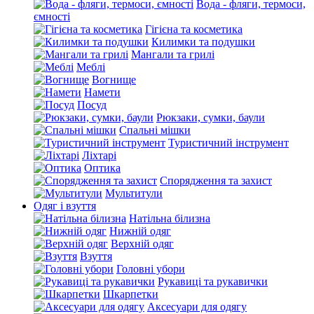
Вода - фляги, термоси,
ємності
Гігієна та косметика
Килимки та подушки
Мангали та грилі
Меблі
Вогнище
Намети
Посуд
Рюкзаки, сумки, баули
Спальні мішки
Туристичний інструмент
Ліхтарі
Оптика
Спорядження та захист
Мультитули
Одяг і взуття
Натільна білизна
Нижній одяг
Верхній одяг
Взуття
Головні убори
Рукавиці та рукавички
Шкарпетки
Аксесуари для одягу