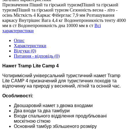
Призначення
Піший та гірський туризм|Піший та гірський
туризм|Піший та гірський туризм
Сезонність
весна - літо -
осінь
Місткість
4
Каркас
Фіберглас 7,9 мм
Розташування
каркасу
Внутрішнє
Вага
4,4 кг
Водонепроникність тенту
4000
мм в ст
Водонепроникність дна
10000 мм в ст
Всі
характеристики
Опис
Характеристики
Відгуки (0)
Питання - відповідь (0)
Намет Tramp Lite Camp 4
Чотиримісний універсальний туристичний намет Tramp
Lite CAMP 4 призначений для туристичних походів та
відпочинку на природі у весняний, літній та осінній час.
Особливості:
Двошаровий намет з двома входами
Два входи та два тамбури
Входи спального відділення продубльовані
москітною сіткою
Основний тамбур збільшеного розміру