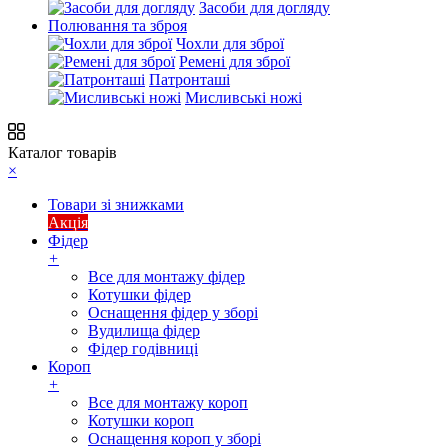
Засоби для догляду
Полювання та зброя
Чохли для зброї
Ремені для зброї
Патронташі
Мисливські ножі
Каталог товарів
×
Товари зі знижками
Акція
Фідер
+
Все для монтажу фідер
Котушки фідер
Оснащення фідер у зборі
Вудилища фідер
Фідер годівниці
Короп
+
Все для монтажу короп
Котушки короп
Оснащення короп у зборі