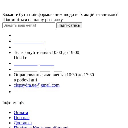
Бажаєте бути поінформованим щодо всіх акцій та знижок?
Підпишіться на нашу розсилку
Підписатись
Зробити замовлення
098 428 97 50
093 384 22 59
Телефонуйте нам з 10:00 до 19:00
Пн-Пт
Написати у Viber
Написати у Telegram
Опрацювання замовлень з 10:30 до 17:30
в робочі дні
clepsydra.ua@gmail.com
Замовити дзвінок
Інформація
Оплата
Про нас
Доставка
Політика Конфіденційності