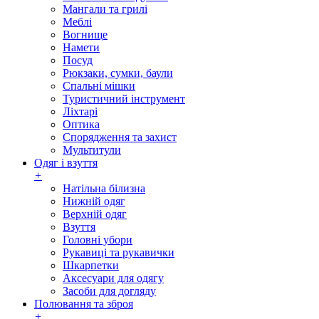
Мангали та грилі
Меблі
Вогнище
Намети
Посуд
Рюкзаки, сумки, баули
Спальні мішки
Туристичний інструмент
Ліхтарі
Оптика
Спорядження та захист
Мультитули
Одяг і взуття
+
Натільна білизна
Нижній одяг
Верхній одяг
Взуття
Головні убори
Рукавиці та рукавички
Шкарпетки
Аксесуари для одягу
Засоби для догляду
Полювання та зброя
+