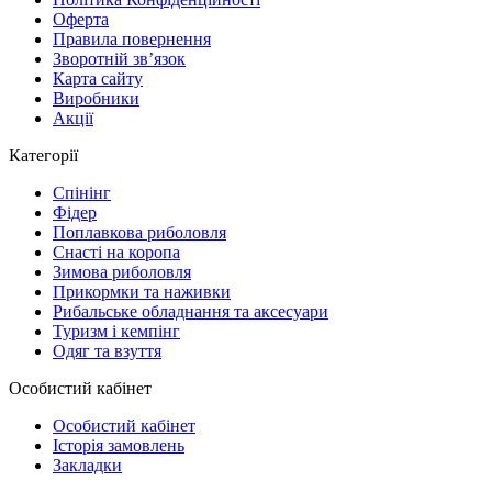
Оферта
Правила повернення
Зворотній зв’язок
Карта сайту
Виробники
Акції
Категорії
Спінінг
Фідер
Поплавкова риболовля
Снасті на коропа
Зимова риболовля
Прикормки та наживки
Рибальське обладнання та аксесуари
Туризм і кемпінг
Одяг та взуття
Особистий кабінет
Особистий кабінет
Історія замовлень
Закладки