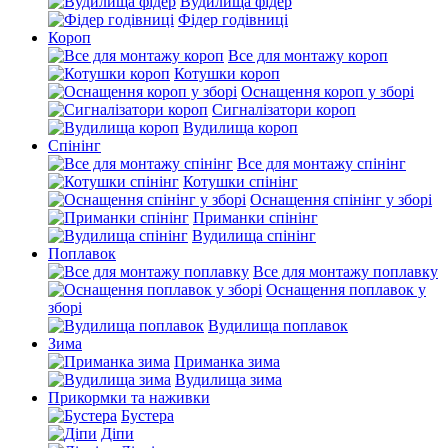
Вудилища фідер
Фідер годівниці
Короп
Все для монтажу короп
Котушки короп
Оснащення короп у зборі
Сигналізатори короп
Вудилища короп
Спінінг
Все для монтажу спінінг
Котушки спінінг
Оснащення спінінг у зборі
Приманки спінінг
Вудилища спінінг
Поплавок
Все для монтажу поплавку
Оснащення поплавок у
зборі
Вудилища поплавок
Зима
Приманка зима
Вудилища зима
Прикормки та наживки
Бустера
Діпи