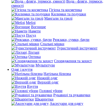
Вода - фляги, термоси,
ємності
Гігієна та косметика
Килимки та подушки
Мангали та грилі
Меблі
Вогнище
Намети
Посуд
Рюкзаки, сумки, баули
Спальні мішки
Туристичний інструмент
Ліхтарі
Оптика
Спорядження та захист
Мультитули
Одяг і взуття
Натільна білизна
Нижній одяг
Верхній одяг
Взуття
Головні убори
Рукавиці та рукавички
Шкарпетки
Аксесуари для одягу