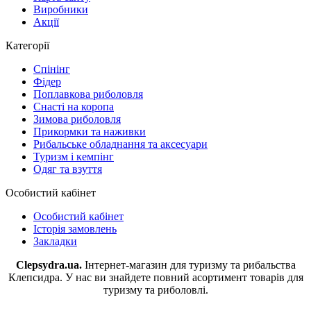
Виробники
Акції
Категорії
Спінінг
Фідер
Поплавкова риболовля
Снасті на коропа
Зимова риболовля
Прикормки та наживки
Рибальське обладнання та аксесуари
Туризм і кемпінг
Одяг та взуття
Особистий кабінет
Особистий кабінет
Історія замовлень
Закладки
Clepsydra.ua.
Інтернет-магазин для туризму та рибальства
Клепсидра. У нас ви знайдете повний асортимент товарів для
туризму та риболовлі.