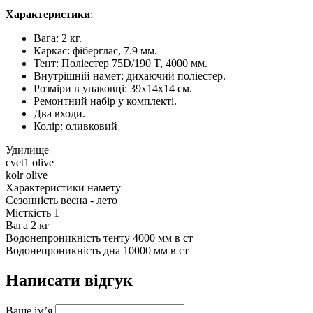
Характеристики
:
Вага: 2 кг.
Каркас: фіберглас, 7.9 мм.
Тент: Поліестер 75D/190 T, 4000 мм.
Внутрішній намет: дихаючий поліестер.
Розміри в упаковці: 39х14х14 см.
Ремонтний набір у комплекті.
Два входи.
Колір: оливковий
Удилище
cvet1
olive
kolr
olive
Характеристики намету
Сезонність
весна - лето
Місткість
1
Вага
2 кг
Водонепроникність тенту
4000 мм в ст
Водонепроникність дна
10000 мм в ст
Написати відгук
Ваше ім’я