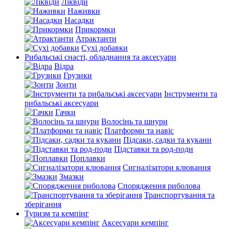
Ліквіди
Наживки
Насадки
Прикормки
Атрактанти
Сухі добавки
Рибальські снасті, обладнання та аксесуари
Відра
Грузики
Зонти
Інструменти та
рибальські аксесуари
Гачки
Волосінь та шнури
Платформи та навіс
Підсаки, садки та кукани
Підставки та род-поди
Поплавки
Сигналізатори клювання
Змазки
Спорядження риболова
Транспортування та
зберігання
Туризм та кемпінг
Аксесуари кемпінг