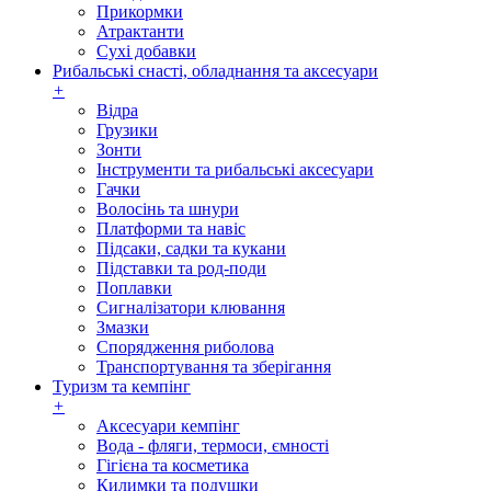
Прикормки
Атрактанти
Сухі добавки
Рибальські снасті, обладнання та аксесуари
+
Відра
Грузики
Зонти
Інструменти та рибальські аксесуари
Гачки
Волосінь та шнури
Платформи та навіс
Підсаки, садки та кукани
Підставки та род-поди
Поплавки
Сигналізатори клювання
Змазки
Спорядження риболова
Транспортування та зберігання
Туризм та кемпінг
+
Аксесуари кемпінг
Вода - фляги, термоси, ємності
Гігієна та косметика
Килимки та подушки