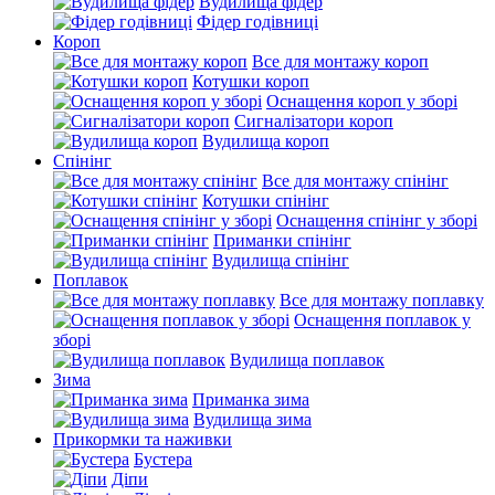
Вудилища фідер
Фідер годівниці
Короп
Все для монтажу короп
Котушки короп
Оснащення короп у зборі
Сигналізатори короп
Вудилища короп
Спінінг
Все для монтажу спінінг
Котушки спінінг
Оснащення спінінг у зборі
Приманки спінінг
Вудилища спінінг
Поплавок
Все для монтажу поплавку
Оснащення поплавок у
зборі
Вудилища поплавок
Зима
Приманка зима
Вудилища зима
Прикормки та наживки
Бустера
Діпи