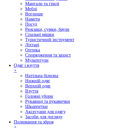
Мангали та грилі
Меблі
Вогнище
Намети
Посуд
Рюкзаки, сумки, баули
Спальні мішки
Туристичний інструмент
Ліхтарі
Оптика
Спорядження та захист
Мультитули
Одяг і взуття
+
Натільна білизна
Нижній одяг
Верхній одяг
Взуття
Головні убори
Рукавиці та рукавички
Шкарпетки
Аксесуари для одягу
Засоби для догляду
Полювання та зброя
+