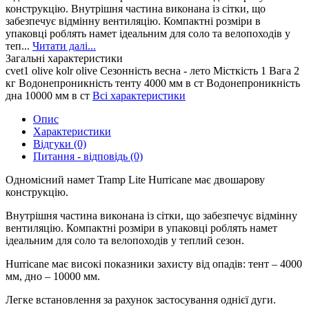
конструкцію. Внутрішня частина виконана із сітки, що
забезпечує відмінну вентиляцію. Компактні розміри в
упаковці роблять намет ідеальним для соло та велопоходів у
теп...
Читати далі...
Загальні характеристики
cvet1
olive
kolr
olive
Сезонність
весна - лето
Місткість
1
Вага
2
кг
Водонепроникність тенту
4000 мм в ст
Водонепроникність
дна
10000 мм в ст
Всі характеристики
Опис
Характеристики
Відгуки (0)
Питання - відповідь (0)
Одномісний намет Tramp Lite Hurricane має двошарову
конструкцію.
Внутрішня частина виконана із сітки, що забезпечує відмінну
вентиляцію. Компактні розміри в упаковці роблять намет
ідеальним для соло та велопоходів у теплий сезон.
Hurricane має високі показники захисту від опадів: тент – 4000
мм, дно – 10000 мм.
Легке встановлення за рахунок застосування однієї дуги.