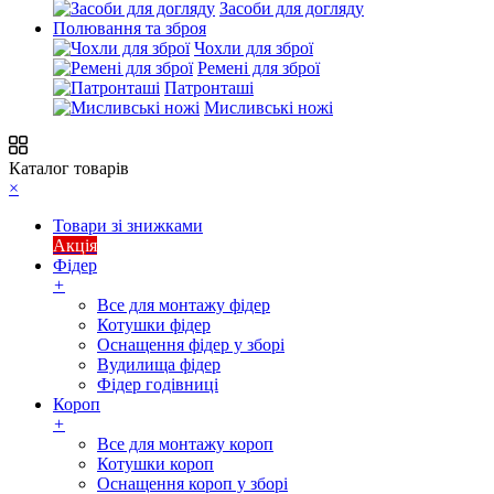
Засоби для догляду
Полювання та зброя
Чохли для зброї
Ремені для зброї
Патронташі
Мисливські ножі
Каталог товарів
×
Товари зі знижками
Акція
Фідер
+
Все для монтажу фідер
Котушки фідер
Оснащення фідер у зборі
Вудилища фідер
Фідер годівниці
Короп
+
Все для монтажу короп
Котушки короп
Оснащення короп у зборі