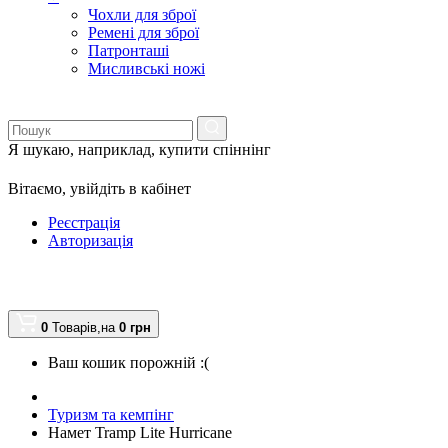
Чохли для зброї
Ремені для зброї
Патронташі
Мисливські ножі
Я шукаю, наприклад,
купити спіннінг
Вітаємо,
увійдіть в кабінет
Реєстрація
Авторизація
0
Товарів,
на
0
грн
Ваш кошик порожній :(
Туризм та кемпінг
Намет Tramp Lite Hurricane