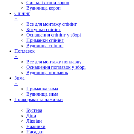
Сигналізатори короп
Вудилища короп
Спінінг
+
Все для монтажу спінінг
Котушки спінінг
Оснащення спінінг у зборі
Приманки спінінг
Вудилища спінінг
Поплавок
+
Все для монтажу поплавку
Оснащення поплавок у зборі
Вудилища поплавок
Зима
+
Приманка зима
Вудилища зима
Прикормки та наживки
+
Бустера
Діпи
Ліквіди
Наживки
Насадки