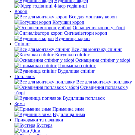
Вудилища фідер
Фідер годівниці
Короп
Все для монтажу короп
Котушки короп
Оснащення короп у зборі
Сигналізатори короп
Вудилища короп
Спінінг
Все для монтажу спінінг
Котушки спінінг
Оснащення спінінг у зборі
Приманки спінінг
Вудилища спінінг
Поплавок
Все для монтажу поплавку
Оснащення поплавок у
зборі
Вудилища поплавок
Зима
Приманка зима
Вудилища зима
Прикормки та наживки
Бустера
Діпи