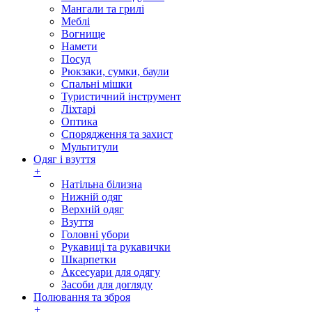
Мангали та грилі
Меблі
Вогнище
Намети
Посуд
Рюкзаки, сумки, баули
Спальні мішки
Туристичний інструмент
Ліхтарі
Оптика
Спорядження та захист
Мультитули
Одяг і взуття
+
Натільна білизна
Нижній одяг
Верхній одяг
Взуття
Головні убори
Рукавиці та рукавички
Шкарпетки
Аксесуари для одягу
Засоби для догляду
Полювання та зброя
+