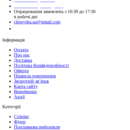
Написати у Telegram
Опрацювання замовлень з 10:30 до 17:30
в робочі дні
clepsydra.ua@gmail.com
Замовити дзвінок
Інформація
Оплата
Про нас
Доставка
Політика Конфіденційності
Оферта
Правила повернення
Зворотній зв’язок
Карта сайту
Виробники
Акції
Категорії
Спінінг
Фідер
Поплавкова риболовля