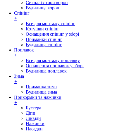
Сигналізатори короп
Вудилища короп
Спінінг
+
Все для монтажу спінінг
Котушки спінінг
Оснащення спінінг у зборі
Приманки спінінг
Вудилища спінінг
Поплавок
+
Все для монтажу поплавку
Оснащення поплавок у зборі
Вудилища поплавок
Зима
+
Приманка зима
Вудилища зима
Прикормки та наживки
+
Бустера
Діпи
Ліквіди
Наживки
Насадки