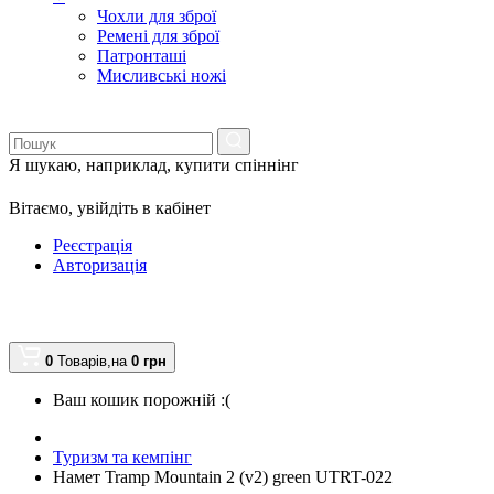
Чохли для зброї
Ремені для зброї
Патронташі
Мисливські ножі
Я шукаю, наприклад,
купити спіннінг
Вітаємо,
увійдіть в кабінет
Реєстрація
Авторизація
0
Товарів,
на
0
грн
Ваш кошик порожній :(
Туризм та кемпінг
Намет Tramp Mountain 2 (v2) green UTRT-022