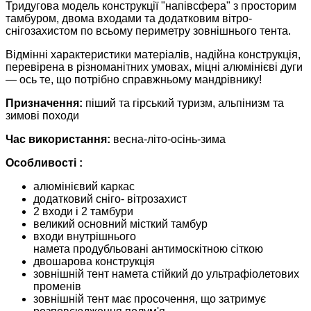
Тридугова модель конструкції "напівсфера" з просторим
тамбуром, двома входами та додатковим вітро-
снігозахистом по всьому периметру зовнішнього тента.
Відмінні характеристики матеріалів, надійна конструкція,
перевірена в різноманітних умовах, міцні алюмінієві дуги
— ось те, що потрібно справжньому мандрівнику!
Призначення:
піший та гірський туризм, альпінизм та
зимові походи
Час використання:
весна-літо-осінь-зима
Особливості :
алюмінієвий каркас
додатковий сніго- вітрозахист
2 входи і 2 тамбури
великий основний місткий тамбур
входи внутрішнього
намета продубльовані антимоскітною сіткою
двошарова конструкція
зовнішній тент намета стійкий до ультрафіолетових
променів
зовнішній тент має просочення, що затримує