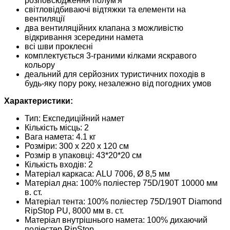
розповсюдження полум'я
світловідбиваючі відтяжки та елементи на
вентиляції
два вентиляційних клапана з можливістю
відкривання зсередини намета
всі шви проклеєні
комплектується 3-граними кілками яскравого
кольору
деальний для серйозних туристичних походів в
будь-яку пору року, незалежно від погодних умов
Характеристики:
Тип: Експедиційний намет
Кількість місць: 2
Вага намета: 4.1 кг
Розміри: 300 х 220 х 120 см
Розмір в упаковці: 43*20*20 см
Кількість входів: 2
Матеріал каркаса: ALU 7006, Ø 8,5 мм
Матеріал дна: 100% поліестер 75D/190T 10000 мм
в. ст.
Матеріал тента: 100% поліестер 75D/190T Diamond
RipStop PU, 8000 мм в. ст.
Матеріал внутрішнього намета: 100% дихаючий
поліестер RipStop