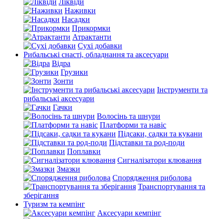
Ліквіди
Наживки
Насадки
Прикормки
Атрактанти
Сухі добавки
Рибальські снасті, обладнання та аксесуари
Відра
Грузики
Зонти
Інструменти та
рибальські аксесуари
Гачки
Волосінь та шнури
Платформи та навіс
Підсаки, садки та кукани
Підставки та род-поди
Поплавки
Сигналізатори клювання
Змазки
Спорядження риболова
Транспортування та
зберігання
Туризм та кемпінг
Аксесуари кемпінг