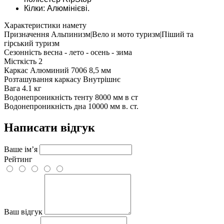
Кілки: Алюмінієві.
Характеристики намету
Призначення
Альпинизм|Вело и мото туризм|Піший та
гірський туризм
Сезонність
весна - лето - осень - зима
Місткість
2
Каркас
Алюминий 7006 8,5 мм
Розташування каркасу
Внутрішнє
Вага
4.1 кг
Водонепроникність тенту
8000 мм в ст
Водонепроникність дна
10000 мм в. ст.
Написати відгук
Ваше ім’я
Рейтинг
Ваш відгук