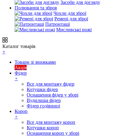
Засоби для догляду
Полювання та зброя
Чохли для зброї
Ремені для зброї
Патронташі
Мисливські ножі
Каталог товарів
×
Товари зі знижками
Акція
Фідер
+
Все для монтажу фідер
Котушки фідер
Оснащення фідер у зборі
Вудилища фідер
Фідер годівниці
Короп
+
Все для монтажу короп
Котушки короп
Оснащення короп у зборі