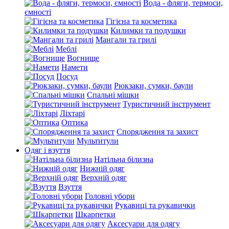
Вода - фляги, термоси,
ємності
Гігієна та косметика
Килимки та подушки
Мангали та грилі
Меблі
Вогнище
Намети
Посуд
Рюкзаки, сумки, баули
Спальні мішки
Туристичний інструмент
Ліхтарі
Оптика
Спорядження та захист
Мультитули
Одяг і взуття
Натільна білизна
Нижній одяг
Верхній одяг
Взуття
Головні убори
Рукавиці та рукавички
Шкарпетки
Аксесуари для одягу