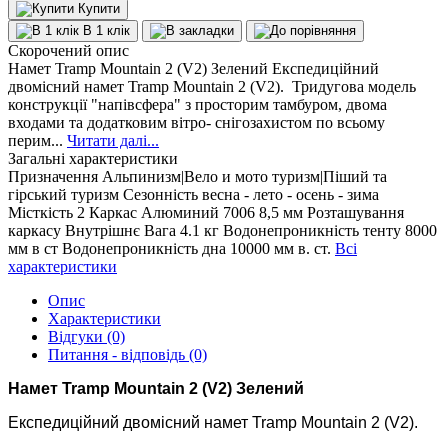
Купити
В 1 клік
Скорочений опис
Намет Tramp Mountain 2 (V2) Зелений Експедиційний
двомісний намет Tramp Mountain 2 (V2). Тридугова модель
конструкції "напівсфера" з просторим тамбуром, двома
входами та додатковим вітро- снігозахистом по всьому
перим...
Читати далі...
Загальні характеристики
Призначення
Альпинизм|Вело и мото туризм|Піший та
гірський туризм
Сезонність
весна - лето - осень - зима
Місткість
2
Каркас
Алюминий 7006 8,5 мм
Розташування
каркасу
Внутрішнє
Вага
4.1 кг
Водонепроникність тенту
8000
мм в ст
Водонепроникність дна
10000 мм в. ст.
Всі
характеристики
Опис
Характеристики
Відгуки (0)
Питання - відповідь (0)
Намет Tramp Mountain 2 (V2) Зелений
Експедиційний двомісний намет Tramp Mountain 2 (V2).