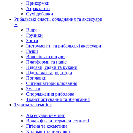
Прикормки
Атрактанти
Сухі добавки
Рибальські снасті, обладнання та аксесуари
+
Відра
Грузики
Зонти
Інструменти та рибальські аксесуари
Гачки
Волосінь та шнури
Платформи та навіс
Підсаки, садки та кукани
Підставки та род-поди
Поплавки
Сигналізатори клювання
Змазки
Спорядження риболова
Транспортування та зберігання
Туризм та кемпінг
+
Аксесуари кемпінг
Вода - фляги, термоси, ємності
Гігієна та косметика
Килимки та подушки