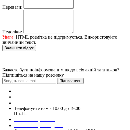
Переваги:
Недоліки:
Увага:
HTML розмітка не підтримується. Використовуйте
звичайний текст.
Залишити відгук
Бажаєте бути поінформованим щодо всіх акцій та знижок?
Підпишіться на нашу розсилку
Підписатись
Зробити замовлення
098 428 97 50
093 384 22 59
Телефонуйте нам з 10:00 до 19:00
Пн-Пт
Написати у Viber
Написати у Telegram