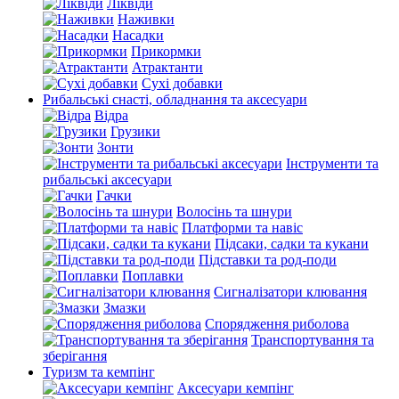
Ліквіди
Наживки
Насадки
Прикормки
Атрактанти
Сухі добавки
Рибальські снасті, обладнання та аксесуари
Відра
Грузики
Зонти
Інструменти та
рибальські аксесуари
Гачки
Волосінь та шнури
Платформи та навіс
Підсаки, садки та кукани
Підставки та род-поди
Поплавки
Сигналізатори клювання
Змазки
Спорядження риболова
Транспортування та
зберігання
Туризм та кемпінг
Аксесуари кемпінг