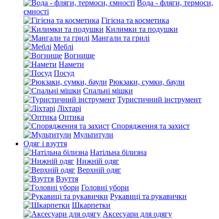
Вода - фляги, термоси,
ємності
Гігієна та косметика
Килимки та подушки
Мангали та грилі
Меблі
Вогнище
Намети
Посуд
Рюкзаки, сумки, баули
Спальні мішки
Туристичний інструмент
Ліхтарі
Оптика
Спорядження та захист
Мультитули
Одяг і взуття
Натільна білизна
Нижній одяг
Верхній одяг
Взуття
Головні убори
Рукавиці та рукавички
Шкарпетки
Аксесуари для одягу