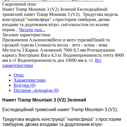
Скорочений опис
Намет Tramp Mountain 3 (V2) Зелений Експедиційний
тримісний намет Tramp Mountain 3 (V2). Тридугова модель
конструкції "напівсфера" з просторим тамбуром, двома
входами та додатковим вітро- снігозахистом по всьому
перим...
Читати далі...
Загальні характеристики
Призначення
Альпинизм|Вело и мото туризм|Піший та
гірський туризм
Сезонність
весна - лето - осень - зима
Місткість
3
Каркас
Алюминий 7006 8,5 мм
Розташування
каркасу
Внутрішнє
Вага
4,3 кг
Водонепроникність тенту
8000
мм в ст
Водонепроникність дна
10000 мм в. ст.
Всі
характеристики
Опис
Характеристики
Відгуки (0)
Питання - відповідь (0)
Намет Tramp Mountain 3 (V2) Зелений
Експедиційний тримісний намет Tramp Mountain 3 (V2).
Тридугова модель конструкції "напівсфера" з просторим
тамбуром, двома входами та додатковим вітро-