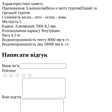
Характеристики намету
Призначення
Альпинизм|Вело и мото туризм|Піший та
гірський туризм
Сезонність
весна - лето - осень - зима
Місткість
3
Каркас
Алюминий 7006 8,5 мм
Розташування каркасу
Внутрішнє
Вага
4,3 кг
Водонепроникність тенту
8000 мм в ст
Водонепроникність дна
10000 мм в. ст.
Написати відгук
Ваше ім’я
Рейтинг
Ваш відгук