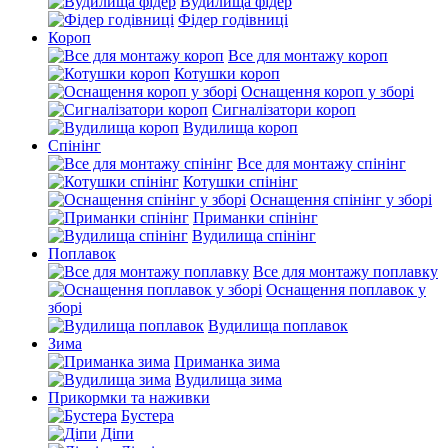
Вудилища фідер
Фідер годівниці
Короп
Все для монтажу короп
Котушки короп
Оснащення короп у зборі
Сигналізатори короп
Вудилища короп
Спінінг
Все для монтажу спінінг
Котушки спінінг
Оснащення спінінг у зборі
Приманки спінінг
Вудилища спінінг
Поплавок
Все для монтажу поплавку
Оснащення поплавок у
зборі
Вудилища поплавок
Зима
Приманка зима
Вудилища зима
Прикормки та наживки
Бустера
Діпи