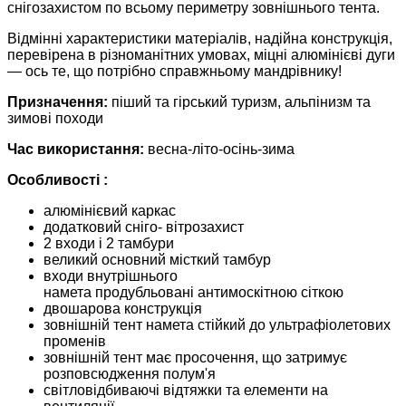
снігозахистом по всьому периметру зовнішнього тента.
Відмінні характеристики матеріалів, надійна конструкція,
перевірена в різноманітних умовах, міцні алюмінієві дуги
— ось те, що потрібно справжньому мандрівнику!
Призначення:
піший та гірський туризм, альпінизм та
зимові походи
Час використання:
весна-літо-осінь-зима
Особливості :
алюмінієвий каркас
додатковий сніго- вітрозахист
2 входи і 2 тамбури
великий основний місткий тамбур
входи внутрішнього
намета продубльовані антимоскітною сіткою
двошарова конструкція
зовнішній тент намета стійкий до ультрафіолетових
променів
зовнішній тент має просочення, що затримує
розповсюдження полум'я
світловідбиваючі відтяжки та елементи на