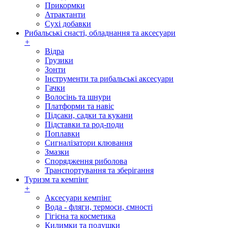
Прикормки
Атрактанти
Сухі добавки
Рибальські снасті, обладнання та аксесуари
+
Відра
Грузики
Зонти
Інструменти та рибальські аксесуари
Гачки
Волосінь та шнури
Платформи та навіс
Підсаки, садки та кукани
Підставки та род-поди
Поплавки
Сигналізатори клювання
Змазки
Спорядження риболова
Транспортування та зберігання
Туризм та кемпінг
+
Аксесуари кемпінг
Вода - фляги, термоси, ємності
Гігієна та косметика
Килимки та подушки