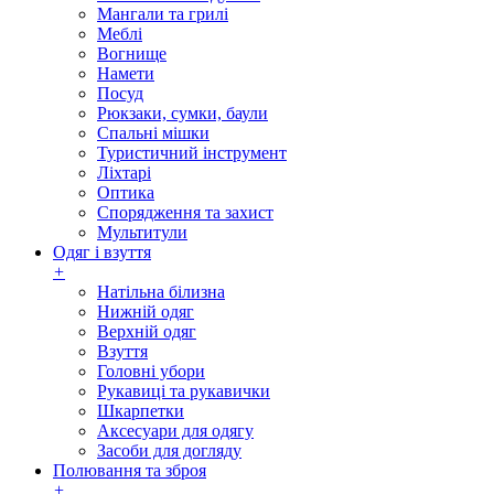
Мангали та грилі
Меблі
Вогнище
Намети
Посуд
Рюкзаки, сумки, баули
Спальні мішки
Туристичний інструмент
Ліхтарі
Оптика
Спорядження та захист
Мультитули
Одяг і взуття
+
Натільна білизна
Нижній одяг
Верхній одяг
Взуття
Головні убори
Рукавиці та рукавички
Шкарпетки
Аксесуари для одягу
Засоби для догляду
Полювання та зброя
+