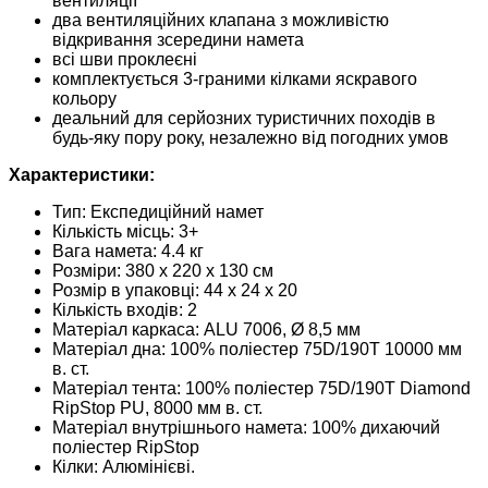
вентиляції
два вентиляційних клапана з можливістю
відкривання зсередини намета
всі шви проклеєні
комплектується 3-граними кілками яскравого
кольору
деальний для серйозних туристичних походів в
будь-яку пору року, незалежно від погодних умов
Характеристики:
Тип: Експедиційний намет
Кількість місць: 3+
Вага намета: 4.4 кг
Розміри: 380 х 220 х 130 см
Розмір в упаковці: 44 х 24 х 20
Кількість входів: 2
Матеріал каркаса: ALU 7006, Ø 8,5 мм
Матеріал дна: 100% поліестер 75D/190T 10000 мм
в. ст.
Матеріал тента: 100% поліестер 75D/190T Diamond
RipStop PU, 8000 мм в. ст.
Матеріал внутрішнього намета: 100% дихаючий
поліестер RipStop
Кілки: Алюмінієві.