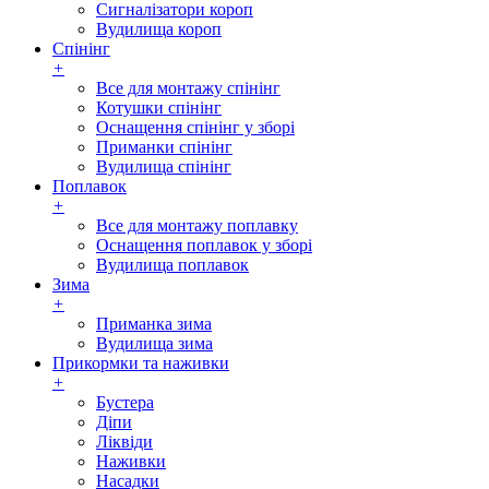
Сигналізатори короп
Вудилища короп
Спінінг
+
Все для монтажу спінінг
Котушки спінінг
Оснащення спінінг у зборі
Приманки спінінг
Вудилища спінінг
Поплавок
+
Все для монтажу поплавку
Оснащення поплавок у зборі
Вудилища поплавок
Зима
+
Приманка зима
Вудилища зима
Прикормки та наживки
+
Бустера
Діпи
Ліквіди
Наживки
Насадки