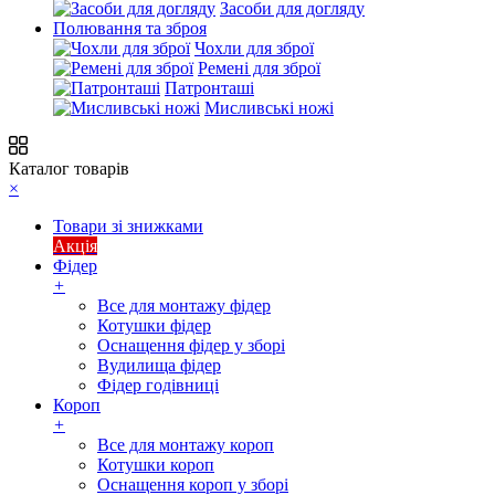
Засоби для догляду
Полювання та зброя
Чохли для зброї
Ремені для зброї
Патронташі
Мисливські ножі
Каталог товарів
×
Товари зі знижками
Акція
Фідер
+
Все для монтажу фідер
Котушки фідер
Оснащення фідер у зборі
Вудилища фідер
Фідер годівниці
Короп
+
Все для монтажу короп
Котушки короп
Оснащення короп у зборі