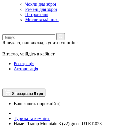
Чохли для зброї
Ремені для зброї
Патронташі
Мисливські ножі
Я шукаю, наприклад,
купити спіннінг
Вітаємо,
увійдіть в кабінет
Реєстрація
Авторизація
0
Товарів,
на
0
грн
Ваш кошик порожній :(
Туризм та кемпінг
Намет Tramp Mountain 3 (v2) green UTRT-023