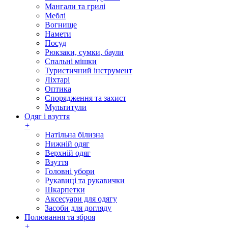
Мангали та грилі
Меблі
Вогнище
Намети
Посуд
Рюкзаки, сумки, баули
Спальні мішки
Туристичний інструмент
Ліхтарі
Оптика
Спорядження та захист
Мультитули
Одяг і взуття
+
Натільна білизна
Нижній одяг
Верхній одяг
Взуття
Головні убори
Рукавиці та рукавички
Шкарпетки
Аксесуари для одягу
Засоби для догляду
Полювання та зброя
+