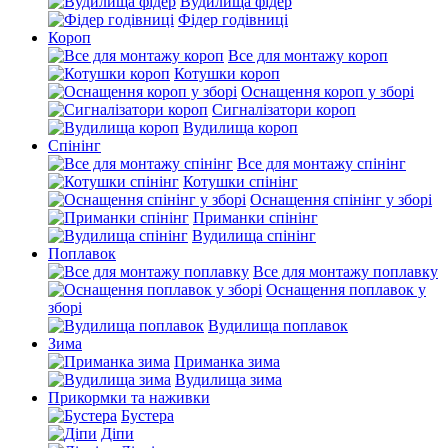
Вудилища фідер
Фідер годівниці
Короп
Все для монтажу короп
Котушки короп
Оснащення короп у зборі
Сигналізатори короп
Вудилища короп
Спінінг
Все для монтажу спінінг
Котушки спінінг
Оснащення спінінг у зборі
Приманки спінінг
Вудилища спінінг
Поплавок
Все для монтажу поплавку
Оснащення поплавок у
зборі
Вудилища поплавок
Зима
Приманка зима
Вудилища зима
Прикормки та наживки
Бустера
Діпи