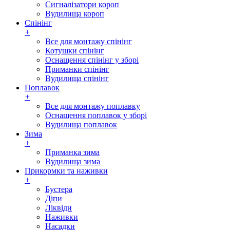
Сигналізатори короп
Вудилища короп
Спінінг
+
Все для монтажу спінінг
Котушки спінінг
Оснащення спінінг у зборі
Приманки спінінг
Вудилища спінінг
Поплавок
+
Все для монтажу поплавку
Оснащення поплавок у зборі
Вудилища поплавок
Зима
+
Приманка зима
Вудилища зима
Прикормки та наживки
+
Бустера
Діпи
Ліквіди
Наживки
Насадки