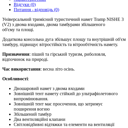
Відгуки (0)
Питання - відповідь (0)
Універсальний тримісний туристичний намет Tramp NISHE 3
(V2) з двома входами, двома тамбурами збільшеного
об'єму та площі.
Додаткова консольна дуга збільшує площу та внутрішній об'єм
тамбуру, підвищує вітростійкість та вітрообтічність намету.
Призначення
: піший та гірський туризм, риболовля,
відпочинок на природі.
Час використання
: весна літо осінь.
Особливості
:
Двошаровий намет з двома входами
Зовнішній тент намету стійкий до ультрафіолетового
випромінювання.
Зовнішній тент має просочення, що затримує
поширення вогню
Збільшений тамбур
Два вентиляційні клапани
Світловідбивні відтяжки та елементи на вентиляції