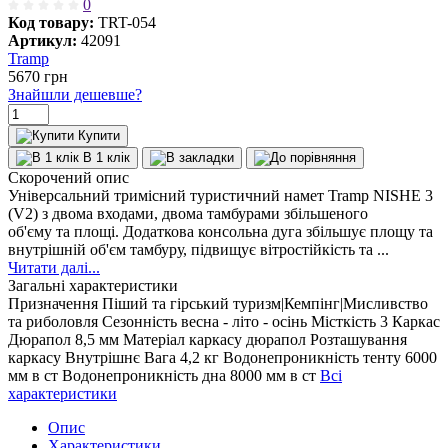
0
Код товару:
TRT-054
Артикул:
42091
Tramp
5670
грн
Знайшли дешевше?
Купити
В 1 клік
Скорочений опис
Універсальний тримісний туристичний намет Tramp NISHE 3
(V2) з двома входами, двома тамбурами збільшеного
об'єму та площі. Додаткова консольна дуга збільшує площу та
внутрішній об'єм тамбуру, підвищує вітростійкість та ...
Читати далі...
Загальні характеристики
Призначення
Піший та гірський туризм|Кемпінг|Мисливство
та риболовля
Сезонність
весна - літо - осінь
Місткість
3
Каркас
Дюрапол 8,5 мм
Матеріал каркасу
дюрапол
Розташування
каркасу
Внутрішнє
Вага
4,2 кг
Водонепроникність тенту
6000
мм в ст
Водонепроникність дна
8000 мм в ст
Всі
характеристики
Опис
Характеристики