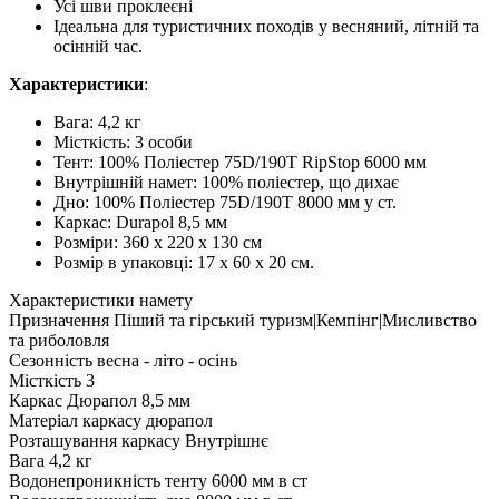
Усі шви проклеєні
Ідеальна для туристичних походів у весняний, літній та
осінній час.
Характеристики
:
Вага: 4,2 кг
Місткість: 3 особи
Тент: 100% Поліестер 75D/190T RipStop 6000 мм
Внутрішній намет: 100% поліестер, що дихає
Дно: 100% Поліестер 75D/190T 8000 мм у ст.
Каркас: Durapol 8,5 мм
Розміри: 360 х 220 х 130 см
Розмір в упаковці: 17 х 60 х 20 см.
Характеристики намету
Призначення
Піший та гірський туризм|Кемпінг|Мисливство
та риболовля
Сезонність
весна - літо - осінь
Місткість
3
Каркас
Дюрапол 8,5 мм
Матеріал каркасу
дюрапол
Розташування каркасу
Внутрішнє
Вага
4,2 кг
Водонепроникність тенту
6000 мм в ст