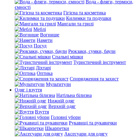
Вода - фляги, термоси,
ємності
Гігієна та косметика
Килимки та подушки
Мангали та грилі
Меблі
Вогнище
Намети
Посуд
Рюкзаки, сумки, баули
Спальні мішки
Туристичний інструмент
Ліхтарі
Оптика
Спорядження та захист
Мультитули
Одяг і взуття
Натільна білизна
Нижній одяг
Верхній одяг
Взуття
Головні убори
Рукавиці та рукавички
Шкарпетки
Аксесуари для одягу