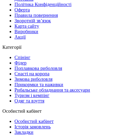
Політика Конфіденційності
Оферта
Правила повернення
Зворотній зв’язок
Карта сайту
Виробники
Акції
Категорії
Спінінг
Фідер
Поплавкова риболовля
Снасті на коропа
Зимова риболовля
Прикормки та наживки
Рибальське обладнання та аксесуари
Туризм і кемпінг
Одяг та взуття
Особистий кабінет
Особистий кабінет
Історія замовлень
Закладки