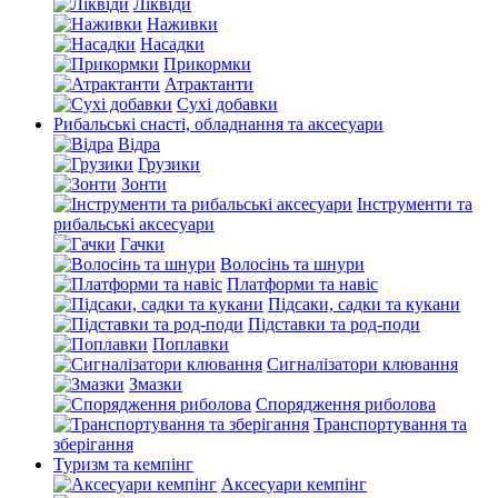
Ліквіди
Наживки
Насадки
Прикормки
Атрактанти
Сухі добавки
Рибальські снасті, обладнання та аксесуари
Відра
Грузики
Зонти
Інструменти та
рибальські аксесуари
Гачки
Волосінь та шнури
Платформи та навіс
Підсаки, садки та кукани
Підставки та род-поди
Поплавки
Сигналізатори клювання
Змазки
Спорядження риболова
Транспортування та
зберігання
Туризм та кемпінг
Аксесуари кемпінг