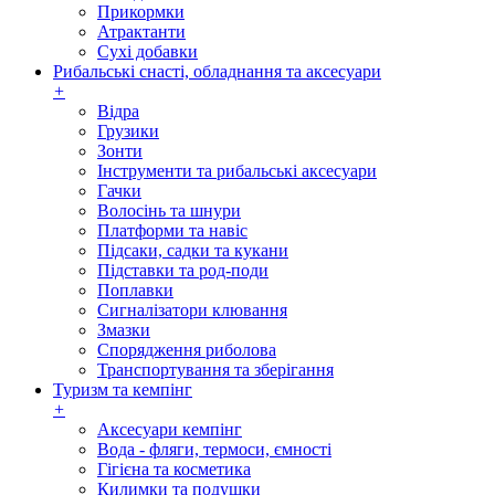
Прикормки
Атрактанти
Сухі добавки
Рибальські снасті, обладнання та аксесуари
+
Відра
Грузики
Зонти
Інструменти та рибальські аксесуари
Гачки
Волосінь та шнури
Платформи та навіс
Підсаки, садки та кукани
Підставки та род-поди
Поплавки
Сигналізатори клювання
Змазки
Спорядження риболова
Транспортування та зберігання
Туризм та кемпінг
+
Аксесуари кемпінг
Вода - фляги, термоси, ємності
Гігієна та косметика
Килимки та подушки