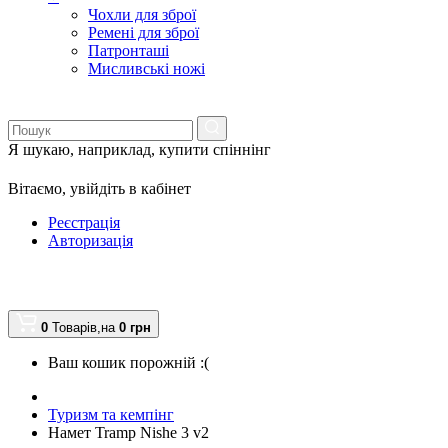
Чохли для зброї
Ремені для зброї
Патронташі
Мисливські ножі
Я шукаю, наприклад,
купити спіннінг
Вітаємо,
увійдіть в кабінет
Реєстрація
Авторизація
0
Товарів,
на
0
грн
Ваш кошик порожній :(
Туризм та кемпінг
Намет Tramp Nishe 3 v2