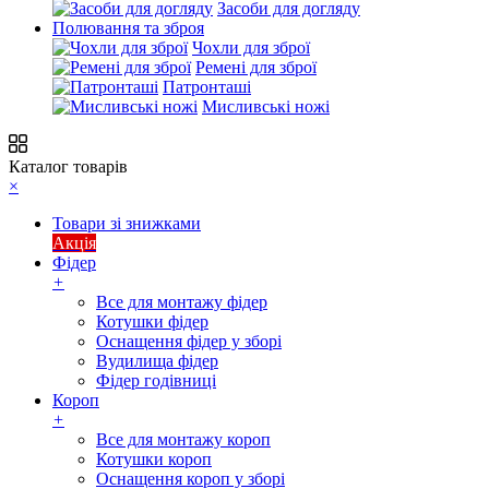
Засоби для догляду
Полювання та зброя
Чохли для зброї
Ремені для зброї
Патронташі
Мисливські ножі
Каталог товарів
×
Товари зі знижками
Акція
Фідер
+
Все для монтажу фідер
Котушки фідер
Оснащення фідер у зборі
Вудилища фідер
Фідер годівниці
Короп
+
Все для монтажу короп
Котушки короп
Оснащення короп у зборі