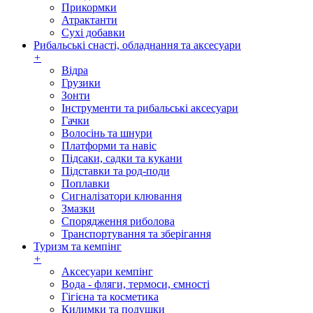
Прикормки
Атрактанти
Сухі добавки
Рибальські снасті, обладнання та аксесуари
+
Відра
Грузики
Зонти
Інструменти та рибальські аксесуари
Гачки
Волосінь та шнури
Платформи та навіс
Підсаки, садки та кукани
Підставки та род-поди
Поплавки
Сигналізатори клювання
Змазки
Спорядження риболова
Транспортування та зберігання
Туризм та кемпінг
+
Аксесуари кемпінг
Вода - фляги, термоси, ємності
Гігієна та косметика
Килимки та подушки