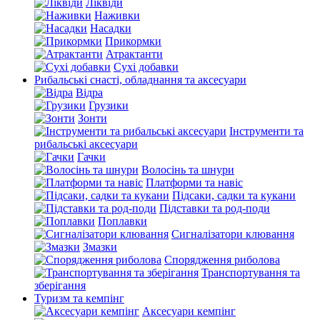
Ліквіди
Наживки
Насадки
Прикормки
Атрактанти
Сухі добавки
Рибальські снасті, обладнання та аксесуари
Відра
Грузики
Зонти
Інструменти та
рибальські аксесуари
Гачки
Волосінь та шнури
Платформи та навіс
Підсаки, садки та кукани
Підставки та род-поди
Поплавки
Сигналізатори клювання
Змазки
Спорядження риболова
Транспортування та
зберігання
Туризм та кемпінг
Аксесуари кемпінг