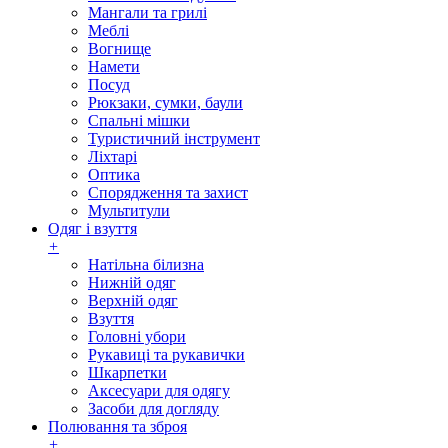
Мангали та грилі
Меблі
Вогнище
Намети
Посуд
Рюкзаки, сумки, баули
Спальні мішки
Туристичний інструмент
Ліхтарі
Оптика
Спорядження та захист
Мультитули
Одяг і взуття
+
Натільна білизна
Нижній одяг
Верхній одяг
Взуття
Головні убори
Рукавиці та рукавички
Шкарпетки
Аксесуари для одягу
Засоби для догляду
Полювання та зброя
+