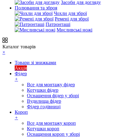
Засоби для догляду
Полювання та зброя
Чохли для зброї
Ремені для зброї
Патронташі
Мисливські ножі
Каталог товарів
×
Товари зі знижками
Акція
Фідер
+
Все для монтажу фідер
Котушки фідер
Оснащення фідер у зборі
Вудилища фідер
Фідер годівниці
Короп
+
Все для монтажу короп
Котушки короп
Оснащення короп у зборі