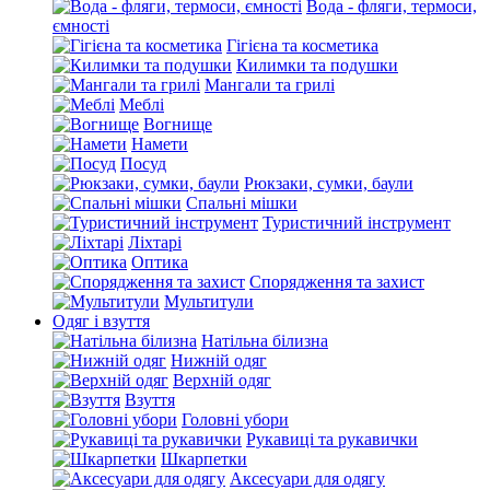
Вода - фляги, термоси,
ємності
Гігієна та косметика
Килимки та подушки
Мангали та грилі
Меблі
Вогнище
Намети
Посуд
Рюкзаки, сумки, баули
Спальні мішки
Туристичний інструмент
Ліхтарі
Оптика
Спорядження та захист
Мультитули
Одяг і взуття
Натільна білизна
Нижній одяг
Верхній одяг
Взуття
Головні убори
Рукавиці та рукавички
Шкарпетки
Аксесуари для одягу