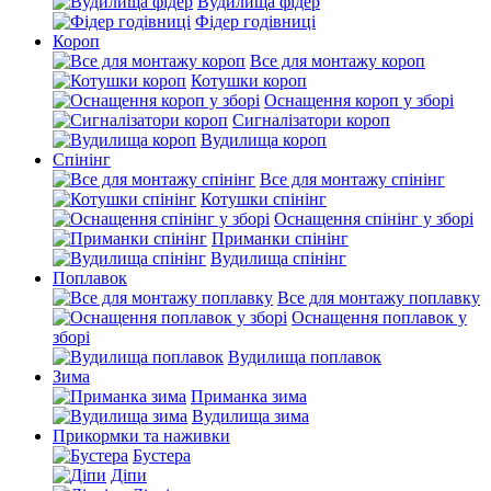
Вудилища фідер
Фідер годівниці
Короп
Все для монтажу короп
Котушки короп
Оснащення короп у зборі
Сигналізатори короп
Вудилища короп
Спінінг
Все для монтажу спінінг
Котушки спінінг
Оснащення спінінг у зборі
Приманки спінінг
Вудилища спінінг
Поплавок
Все для монтажу поплавку
Оснащення поплавок у
зборі
Вудилища поплавок
Зима
Приманка зима
Вудилища зима
Прикормки та наживки
Бустера
Діпи