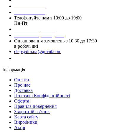
Зробити замовлення
098 428 97 50
093 384 22 59
Телефонуйте нам з 10:00 до 19:00
Пн-Пт
Написати у Viber
Написати у Telegram
Опрацювання замовлень з 10:30 до 17:30
в робочі дні
clepsydra.ua@gmail.com
Замовити дзвінок
Інформація
Оплата
Про нас
Доставка
Політика Конфіденційності
Оферта
Правила повернення
Зворотній зв’язок
Карта сайту
Виробники
Акції