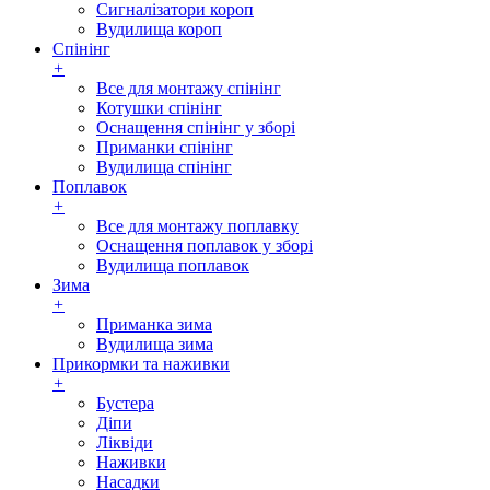
Сигналізатори короп
Вудилища короп
Спінінг
+
Все для монтажу спінінг
Котушки спінінг
Оснащення спінінг у зборі
Приманки спінінг
Вудилища спінінг
Поплавок
+
Все для монтажу поплавку
Оснащення поплавок у зборі
Вудилища поплавок
Зима
+
Приманка зима
Вудилища зима
Прикормки та наживки
+
Бустера
Діпи
Ліквіди
Наживки
Насадки