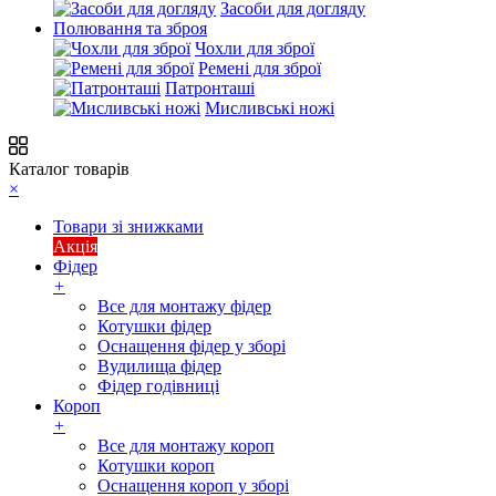
Засоби для догляду
Полювання та зброя
Чохли для зброї
Ремені для зброї
Патронташі
Мисливські ножі
Каталог товарів
×
Товари зі знижками
Акція
Фідер
+
Все для монтажу фідер
Котушки фідер
Оснащення фідер у зборі
Вудилища фідер
Фідер годівниці
Короп
+
Все для монтажу короп
Котушки короп
Оснащення короп у зборі