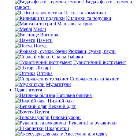
Вода - фляги, термоси,
ємності
Гігієна та косметика
Килимки та подушки
Мангали та грилі
Меблі
Вогнище
Намети
Посуд
Рюкзаки, сумки, баули
Спальні мішки
Туристичний інструмент
Ліхтарі
Оптика
Спорядження та захист
Мультитули
Одяг і взуття
Натільна білизна
Нижній одяг
Верхній одяг
Взуття
Головні убори
Рукавиці та рукавички
Шкарпетки
Аксесуари для одягу