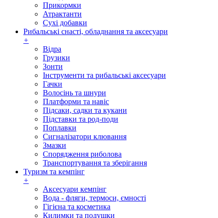
Прикормки
Атрактанти
Сухі добавки
Рибальські снасті, обладнання та аксесуари
+
Відра
Грузики
Зонти
Інструменти та рибальські аксесуари
Гачки
Волосінь та шнури
Платформи та навіс
Підсаки, садки та кукани
Підставки та род-поди
Поплавки
Сигналізатори клювання
Змазки
Спорядження риболова
Транспортування та зберігання
Туризм та кемпінг
+
Аксесуари кемпінг
Вода - фляги, термоси, ємності
Гігієна та косметика
Килимки та подушки