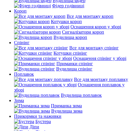
Вудилища фідер
Фідер годівниці
Короп
Все для монтажу короп
Котушки короп
Оснащення короп у зборі
Сигналізатори короп
Вудилища короп
Спінінг
Все для монтажу спінінг
Котушки спінінг
Оснащення спінінг у зборі
Приманки спінінг
Вудилища спінінг
Поплавок
Все для монтажу поплавку
Оснащення поплавок у
зборі
Вудилища поплавок
Зима
Приманка зима
Вудилища зима
Прикормки та наживки
Бустера
Діпи