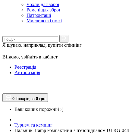
Чохли для зброї
Ремені для зброї
Патронташі
Мисливські ножі
Я шукаю, наприклад,
купити спіннінг
Вітаємо,
увійдіть в кабінет
Реєстрація
Авторизація
0
Товарів,
на
0
грн
Ваш кошик порожній :(
Туризм та кемпінг
Пальник Tramp компактний з п'єзопідпалом UTRG-044