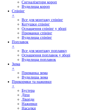
Сигналізатори короп
Вудилища короп
Спінінг
+
Все для монтажу спінінг
Котушки спінінг
Оснащення спінінг у зборі
Приманки спінінг
Вудилища спінінг
Поплавок
+
Все для монтажу поплавку
Оснащення поплавок у зборі
Вудилища поплавок
Зима
+
Приманка зима
Вудилища зима
Прикормки та наживки
+
Бустера
Діпи
Ліквіди
Наживки
Насадки