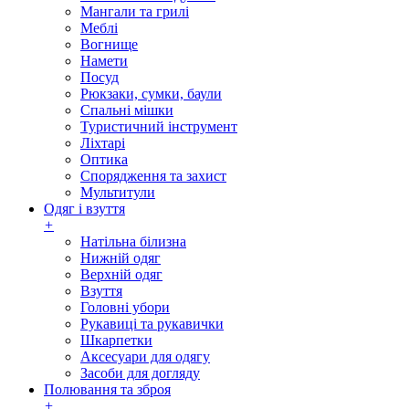
Мангали та грилі
Меблі
Вогнище
Намети
Посуд
Рюкзаки, сумки, баули
Спальні мішки
Туристичний інструмент
Ліхтарі
Оптика
Спорядження та захист
Мультитули
Одяг і взуття
+
Натільна білизна
Нижній одяг
Верхній одяг
Взуття
Головні убори
Рукавиці та рукавички
Шкарпетки
Аксесуари для одягу
Засоби для догляду
Полювання та зброя
+