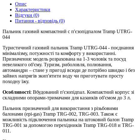
Опис
Характеристики
Відгуки (0)
Питання - відповідь (0)
Пальник газовий компактний c п'єзопідпалом Tramp UTRG-
044
Туристичний газовий пальник Tramp UTRG-044 - поєднання
мінімалізму, потужності та комфорту у використанні.
Призначення: модель розрахована на 1-3 чоловік та посуд
невеликого об'єму. Туризм, риболовля, полювання,
автомандри – стане у пригоді всюди де потрібно швидко і без
зайвих напрягів зкип'ятити воду чи приготувати просту
походну їжу.
Особливості
: Вбудований п'єзопідпал. Компактний корпус зі
складними опорами-тримачами для казанків об'ємом до 3 л.
Пальник призначений для використання з різьбовими
балонами (epi-gas) Tramp TRG-002, TRG-003. Також є
можливість підключення пальника на штоковий балон Tramp
TRG-001 за допомогою перехідників Tramp TRG-018 и TRG-
011.