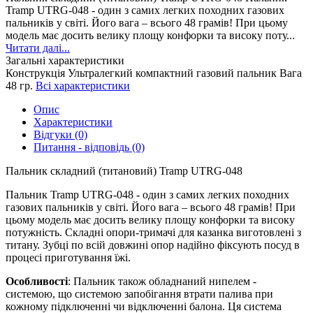
Tramp UTRG-048 - один з самих легких походних газових
пальників у світі. Його вага – всього 48 грамів! При цьому
модель має досить велику площу конфорки та високу поту...
Читати далі...
Загальні характеристики
Конструкція
Ультралегкий компактний газовий пальник
Вага
48 гр.
Всі характеристики
Опис
Характеристики
Відгуки (0)
Питання - відповідь (0)
Пальник складний (титановий) Tramp UTRG-048
Пальник Tramp UTRG-048 - один з самих легких походних
газових пальників у світі. Його вага – всього 48 грамів! При
цьому модель має досить велику площу конфорки та високу
потужність. Складні опори-тримачі для казанка виготовлені з
титану. Зубці по всій довжині опор надійно фіксують посуд в
процесі приготування їжі.
Особливості
: Пальник також обладнаний нипелем -
системою, що системою запобігання втрати палива при
кожному підключенні чи відключенні балона. Ця система