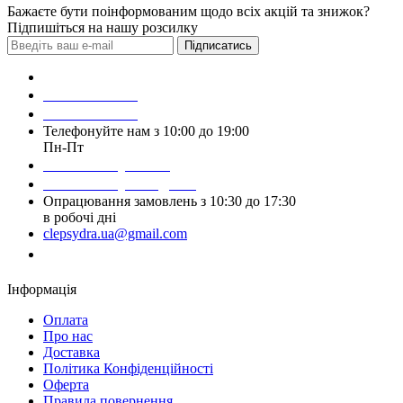
Бажаєте бути поінформованим щодо всіх акцій та знижок?
Підпишіться на нашу розсилку
Підписатись
Зробити замовлення
098 428 97 50
093 384 22 59
Телефонуйте нам з 10:00 до 19:00
Пн-Пт
Написати у Viber
Написати у Telegram
Опрацювання замовлень з 10:30 до 17:30
в робочі дні
clepsydra.ua@gmail.com
Замовити дзвінок
Інформація
Оплата
Про нас
Доставка
Політика Конфіденційності
Оферта
Правила повернення