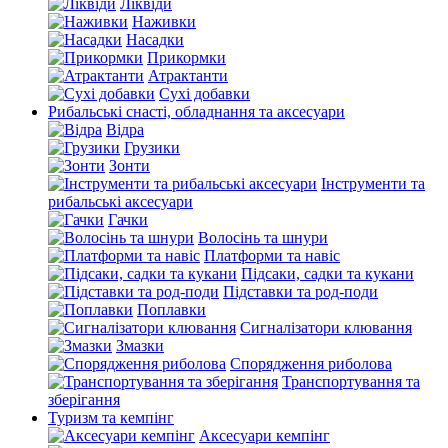
Ліквіди
Наживки
Насадки
Прикормки
Атрактанти
Сухі добавки
Рибальські снасті, обладнання та аксесуари
Відра
Грузики
Зонти
Інструменти та
рибальські аксесуари
Гачки
Волосінь та шнури
Платформи та навіс
Підсаки, садки та кукани
Підставки та род-поди
Поплавки
Сигналізатори клювання
Змазки
Спорядження риболова
Транспортування та
зберігання
Туризм та кемпінг
Аксесуари кемпінг