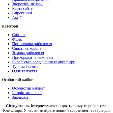
Зворотній зв’язок
Карта сайту
Виробники
Акції
Категорії
Спінінг
Фідер
Поплавкова риболовля
Снасті на коропа
Зимова риболовля
Прикормки та наживки
Рибальське обладнання та аксесуари
Туризм і кемпінг
Одяг та взуття
Особистий кабінет
Особистий кабінет
Історія замовлень
Закладки
Clepsydra.ua.
Інтернет-магазин для туризму та рибальства
Клепсидра. У нас ви знайдете повний асортимент товарів для