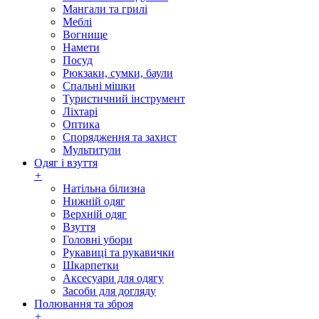
Мангали та грилі
Меблі
Вогнище
Намети
Посуд
Рюкзаки, сумки, баули
Спальні мішки
Туристичний інструмент
Ліхтарі
Оптика
Спорядження та захист
Мультитули
Одяг і взуття
+
Натільна білизна
Нижній одяг
Верхній одяг
Взуття
Головні убори
Рукавиці та рукавички
Шкарпетки
Аксесуари для одягу
Засоби для догляду
Полювання та зброя
+