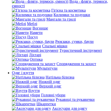
Вода - фляги, термоси,
ємності
Гігієна та косметика
Килимки та подушки
Мангали та грилі
Меблі
Вогнище
Намети
Посуд
Рюкзаки, сумки, баули
Спальні мішки
Туристичний інструмент
Ліхтарі
Оптика
Спорядження та захист
Мультитули
Одяг і взуття
Натільна білизна
Нижній одяг
Верхній одяг
Взуття
Головні убори
Рукавиці та рукавички
Шкарпетки
Аксесуари для одягу