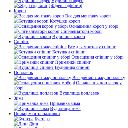
Вудилища фідер
Фідер годівниці
Короп
Все для монтажу короп
Котушки короп
Оснащення короп у зборі
Сигналізатори короп
Вудилища короп
Спінінг
Все для монтажу спінінг
Котушки спінінг
Оснащення спінінг у зборі
Приманки спінінг
Вудилища спінінг
Поплавок
Все для монтажу поплавку
Оснащення поплавок у
зборі
Вудилища поплавок
Зима
Приманка зима
Вудилища зима
Прикормки та наживки
Бустера
Діпи