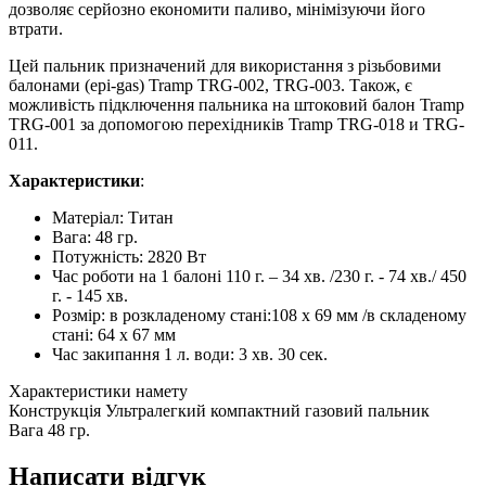
дозволяє серйозно економити паливо, мінімізуючи його
втрати.
Цей пальник призначений для використання з різьбовими
балонами (epi-gas) Tramp TRG-002, TRG-003. Також, є
можливість підключення пальника на штоковий балон Tramp
TRG-001 за допомогою перехідників Tramp TRG-018 и TRG-
011.
Характеристики
:
Матеріал: Титан
Вага: 48 гр.
Потужність: 2820 Вт
Час роботи на 1 балоні 110 г. – 34 хв. /230 г. - 74 хв./ 450
г. - 145 хв.
Розмір: в розкладеному стані:108 x 69 мм /в складеному
стані: 64 x 67 мм
Час закипання 1 л. води: 3 хв. 30 сек.
Характеристики намету
Конструкція
Ультралегкий компактний газовий пальник
Вага
48 гр.
Написати відгук