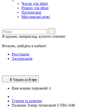
Чохли для зброї
Ремені для зброї
Патронташі
Мисливські ножі
Я шукаю, наприклад,
купити спіннінг
Вітаємо,
увійдіть в кабінет
Реєстрація
Авторизація
0
Товарів,
на
0
грн
Ваш кошик порожній :(
Туризм та кемпінг
Пальник Tramp титановий UTRG-048