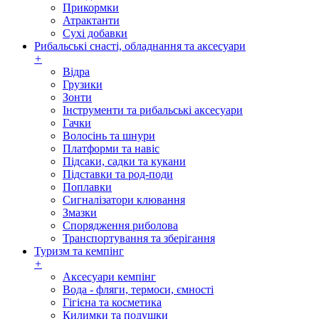
Прикормки
Атрактанти
Сухі добавки
Рибальські снасті, обладнання та аксесуари
+
Відра
Грузики
Зонти
Інструменти та рибальські аксесуари
Гачки
Волосінь та шнури
Платформи та навіс
Підсаки, садки та кукани
Підставки та род-поди
Поплавки
Сигналізатори клювання
Змазки
Спорядження риболова
Транспортування та зберігання
Туризм та кемпінг
+
Аксесуари кемпінг
Вода - фляги, термоси, ємності
Гігієна та косметика
Килимки та подушки