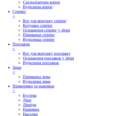
Сигналізатори короп
Вудилища короп
Спінінг
+
Все для монтажу спінінг
Котушки спінінг
Оснащення спінінг у зборі
Приманки спінінг
Вудилища спінінг
Поплавок
+
Все для монтажу поплавку
Оснащення поплавок у зборі
Вудилища поплавок
Зима
+
Приманка зима
Вудилища зима
Прикормки та наживки
+
Бустера
Діпи
Ліквіди
Наживки
Насадки