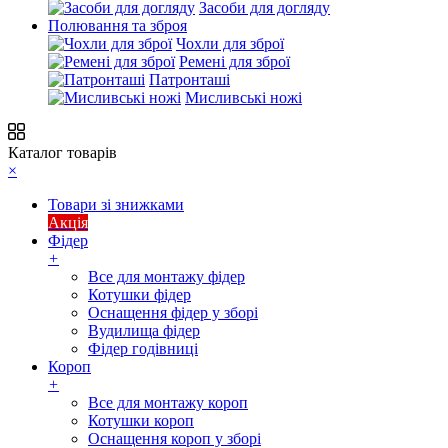
Засоби для догляду
Полювання та зброя
Чохли для зброї
Ремені для зброї
Патронташі
Мисливські ножі
Каталог товарів
×
Товари зі знижками
Акція
Фідер
+
Все для монтажу фідер
Котушки фідер
Оснащення фідер у зборі
Вудилища фідер
Фідер годівниці
Короп
+
Все для монтажу короп
Котушки короп
Оснащення короп у зборі