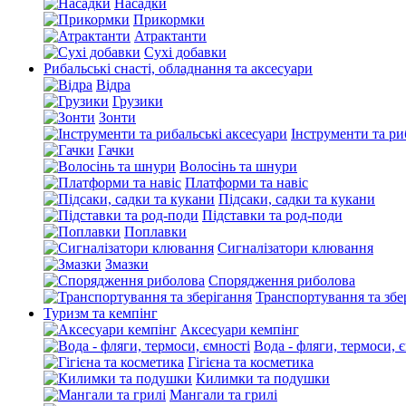
Насадки
Прикормки
Атрактанти
Сухі добавки
Рибальські снасті, обладнання та аксесуари
Відра
Грузики
Зонти
Інструменти та ри
Гачки
Волосінь та шнури
Платформи та навіс
Підсаки, садки та кукани
Підставки та род-поди
Поплавки
Сигналізатори клювання
Змазки
Спорядження риболова
Транспортування та збе
Туризм та кемпінг
Аксесуари кемпінг
Вода - фляги, термоси, 
Гігієна та косметика
Килимки та подушки
Мангали та грилі