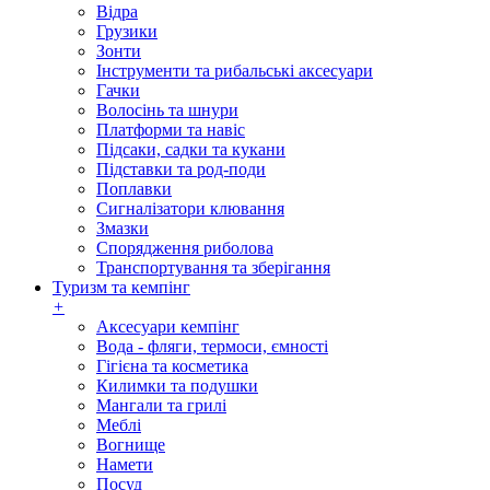
Відра
Грузики
Зонти
Інструменти та рибальські аксесуари
Гачки
Волосінь та шнури
Платформи та навіс
Підсаки, садки та кукани
Підставки та род-поди
Поплавки
Сигналізатори клювання
Змазки
Спорядження риболова
Транспортування та зберігання
Туризм та кемпінг
+
Аксесуари кемпінг
Вода - фляги, термоси, ємності
Гігієна та косметика
Килимки та подушки
Мангали та грилі
Меблі
Вогнище
Намети
Посуд