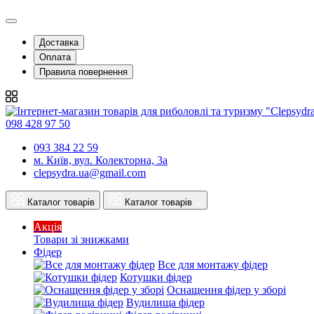
Подивитися
Доставка
Оплата
Правила повернення
098 428 97 50
093 384 22 59
м. Київ, вул. Колекторна, 3а
clepsydra.ua@gmail.com
Каталог товарів
Каталог товарів
Акція
Товари зі знижками
Фідер
Все для монтажу фідер
Котушки фідер
Оснащення фідер у зборі
Вудилища фідер