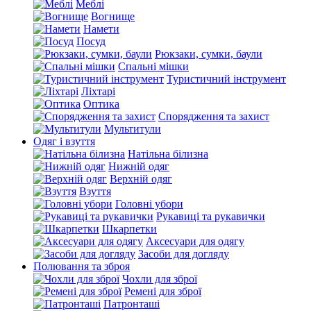
Меблі
Вогнище
Намети
Посуд
Рюкзаки, сумки, баули
Спальні мішки
Туристичний інструмент
Ліхтарі
Оптика
Спорядження та захист
Мультитули
Одяг і взуття
Натільна білизна
Нижній одяг
Верхній одяг
Взуття
Головні убори
Рукавиці та рукавички
Шкарпетки
Аксесуари для одягу
Засоби для догляду
Полювання та зброя
Чохли для зброї
Ремені для зброї
Патронташі