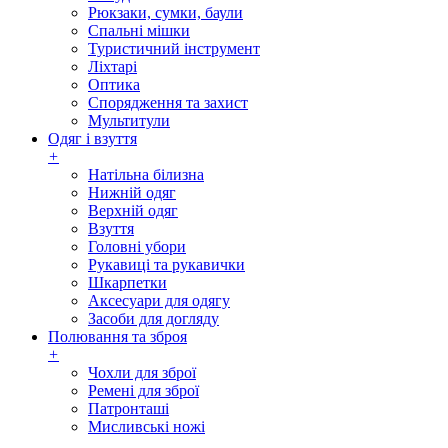
Рюкзаки, сумки, баули
Спальні мішки
Туристичний інструмент
Ліхтарі
Оптика
Спорядження та захист
Мультитули
Одяг і взуття
+
Натільна білизна
Нижній одяг
Верхній одяг
Взуття
Головні убори
Рукавиці та рукавички
Шкарпетки
Аксесуари для одягу
Засоби для догляду
Полювання та зброя
+
Чохли для зброї
Ремені для зброї
Патронташі
Мисливські ножі