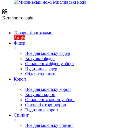
Мисливські ножі
Каталог товарів
×
Товари зі знижками
Акція
Фідер
+
Все для монтажу фідер
Котушки фідер
Оснащення фідер у зборі
Вудилища фідер
Фідер годівниці
Короп
+
Все для монтажу короп
Котушки короп
Оснащення короп у зборі
Сигналізатори короп
Вудилища короп
Спінінг
+
Все для монтажу спінінг