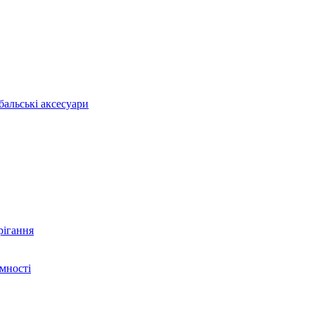
бальські аксесуари
рігання
ємності