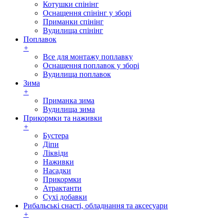
Котушки спінінг
Оснащення спінінг у зборі
Приманки спінінг
Вудилища спінінг
Поплавок
+
Все для монтажу поплавку
Оснащення поплавок у зборі
Вудилища поплавок
Зима
+
Приманка зима
Вудилища зима
Прикормки та наживки
+
Бустера
Діпи
Ліквіди
Наживки
Насадки
Прикормки
Атрактанти
Сухі добавки
Рибальські снасті, обладнання та аксесуари
+