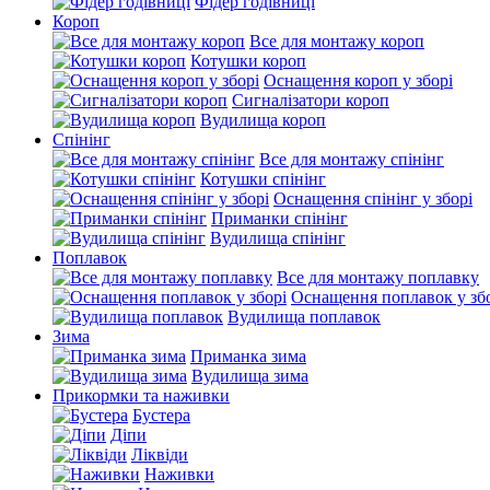
Фідер годівниці
Короп
Все для монтажу короп
Котушки короп
Оснащення короп у зборі
Сигналізатори короп
Вудилища короп
Спінінг
Все для монтажу спінінг
Котушки спінінг
Оснащення спінінг у зборі
Приманки спінінг
Вудилища спінінг
Поплавок
Все для монтажу поплавку
Оснащення поплавок у зб
Вудилища поплавок
Зима
Приманка зима
Вудилища зима
Прикормки та наживки
Бустера
Діпи
Ліквіди
Наживки