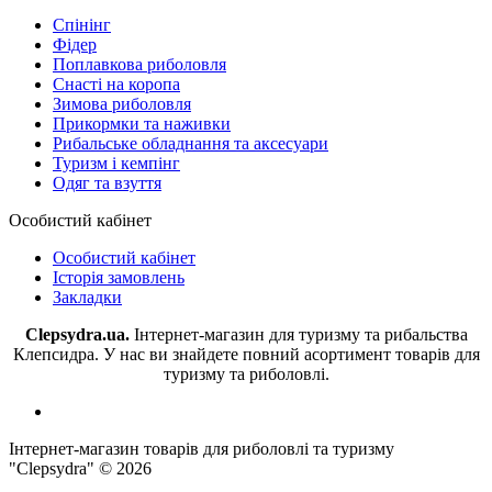
Спінінг
Фідер
Поплавкова риболовля
Снасті на коропа
Зимова риболовля
Прикормки та наживки
Рибальське обладнання та аксесуари
Туризм і кемпінг
Одяг та взуття
Особистий кабінет
Особистий кабінет
Історія замовлень
Закладки
Clepsydra.ua.
Інтернет-магазин для туризму та рибальства
Клепсидра. У нас ви знайдете повний асортимент товарів для
туризму та риболовлі.
Інтернет-магазин товарів для риболовлі та туризму
"Clepsydra" © 2026