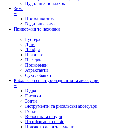
Вудилища поплавок
Зима
+
Приманка зима
Вудилища зима
Прикормки та наживки
+
Бустера
Діпи
Ліквіди
Наживки
Насадки
Прикормки
Атрактанти
Сухі добавки
Рибальські снасті, обладнання та аксесуари
+
Відра
Грузики
Зонти
Інструменти та рибальські аксесуари
Гачки
Волосінь та шнури
Платформи та навіс
Підсаки, садки та кукани