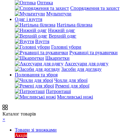
Оптика
Спорядження та захист
Мультитули
Одяг і взуття
Натільна білизна
Нижній одяг
Верхній одяг
Взуття
Головні убори
Рукавиці та рукавички
Шкарпетки
Аксесуари для одягу
Засоби для догляду
Полювання та зброя
Чохли для зброї
Ремені для зброї
Патронташі
Мисливські ножі
Каталог товарів
×
Товари зі знижками
Акція