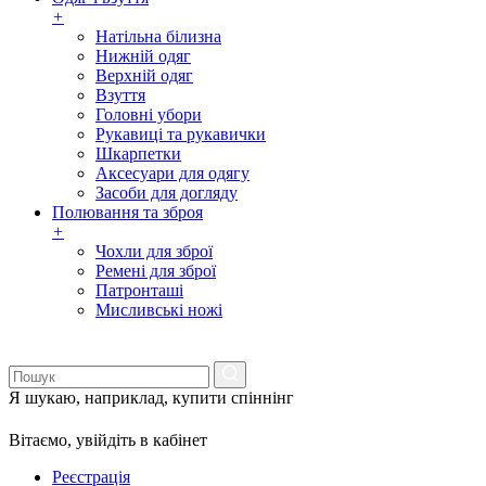
+
Натільна білизна
Нижній одяг
Верхній одяг
Взуття
Головні убори
Рукавиці та рукавички
Шкарпетки
Аксесуари для одягу
Засоби для догляду
Полювання та зброя
+
Чохли для зброї
Ремені для зброї
Патронташі
Мисливські ножі
Я шукаю, наприклад,
купити спіннінг
Вітаємо,
увійдіть в кабінет
Реєстрація