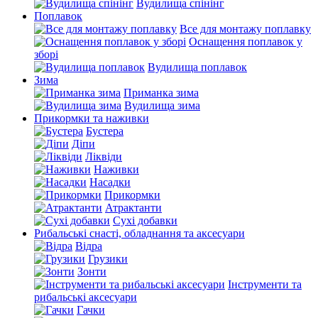
Вудилища спінінг
Поплавок
Все для монтажу поплавку
Оснащення поплавок у
зборі
Вудилища поплавок
Зима
Приманка зима
Вудилища зима
Прикормки та наживки
Бустера
Діпи
Ліквіди
Наживки
Насадки
Прикормки
Атрактанти
Сухі добавки
Рибальські снасті, обладнання та аксесуари
Відра
Грузики
Зонти
Інструменти та
рибальські аксесуари
Гачки