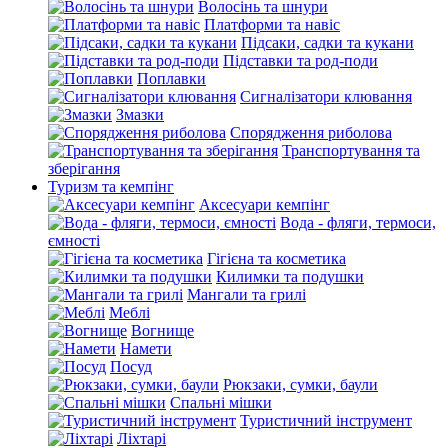
Волосінь та шнури
Платформи та навіс
Підсаки, садки та кукани
Підставки та род-поди
Поплавки
Сигналізатори клювання
Змазки
Спорядження риболова
Транспортування та
зберігання
Туризм та кемпінг
Аксесуари кемпінг
Вода - фляги, термоси,
ємності
Гігієна та косметика
Килимки та подушки
Мангали та грилі
Меблі
Вогнище
Намети
Посуд
Рюкзаки, сумки, баули
Спальні мішки
Туристичний інструмент
Ліхтарі