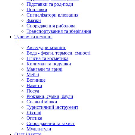
Підставки та род-поди
Поплавки
Сигналізатори клювання
Змазки
Спорядження риболова
Транспортування та зберігання
Туризм та кемпінг
+
Аксесуари кемпінг
Вода - фляги, термоси, ємності
Гігієна та косметика
Килимки та подушки
Мангали та грилі
Меблі
Вогнище
Намети
Посуд
Рюкзаки, сумки, баули
Спальні мішки
Туристичний інструмент
Ліхтарі
Оптика
Спорядження та захист
Мультитули
Одяг і взуття