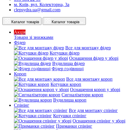
м. Київ, вул. Колекторна, 3а
clepsydra.ua@gmail.com
Каталог товарів
Каталог товарів
Акція
Товари зі знижками
Фідер
Все для монтажу фідер
Котушки фідер
Оснащення фідер у зборі
Вудилища фідер
Фідер годівниці
Короп
Все для монтажу короп
Котушки короп
Оснащення короп у зборі
Сигналізатори короп
Вудилища короп
Спінінг
Все для монтажу спінінг
Котушки спінінг
Оснащення спінінг у зборі
Приманки спінінг