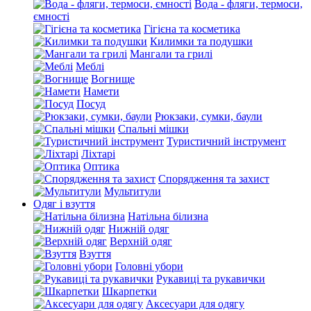
Вода - фляги, термоси,
ємності
Гігієна та косметика
Килимки та подушки
Мангали та грилі
Меблі
Вогнище
Намети
Посуд
Рюкзаки, сумки, баули
Спальні мішки
Туристичний інструмент
Ліхтарі
Оптика
Спорядження та захист
Мультитули
Одяг і взуття
Натільна білизна
Нижній одяг
Верхній одяг
Взуття
Головні убори
Рукавиці та рукавички
Шкарпетки
Аксесуари для одягу