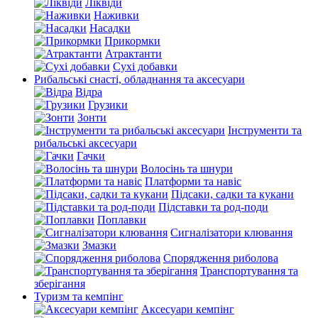
Ліквіди
Наживки
Насадки
Прикормки
Атрактанти
Сухі добавки
Рибальські снасті, обладнання та аксесуари
Відра
Грузики
Зонти
Інструменти та
рибальські аксесуари
Гачки
Волосінь та шнури
Платформи та навіс
Підсаки, садки та кукани
Підставки та род-поди
Поплавки
Сигналізатори клювання
Змазки
Спорядження риболова
Транспортування та
зберігання
Туризм та кемпінг
Аксесуари кемпінг