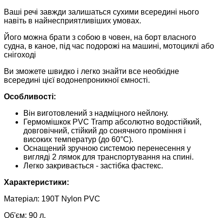
Ваші речі завжди залишаться сухими всередині нього
навіть в найнесприятливіших умовах.
Його можна брати з собою в човен, на борт власного
судна, в каное, під час подорожі на машині, мотоциклі або
снігоході
Ви зможете швидко і легко знайти все необхідне
всередині цієї водонепроникної ємності.
Особливості:
Він виготовлений з надміцного нейлону.
Гермомішкок PVC Tramp абсолютно водостійкий,
довговічний, стійкий до сонячного проміння і
високих температур (до 60°С).
Оснащений зручною системою перенесення у
вигляді 2 лямок для транспортування на спині.
Легко закривається - застібка фастекс.
Характеристики:
Матеріал: 190T Nylon PVC
Об'єм: 90 л.