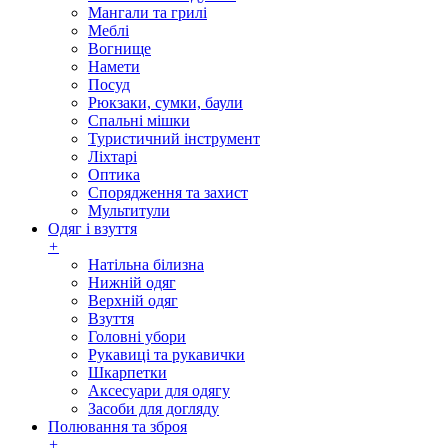
Мангали та грилі
Меблі
Вогнище
Намети
Посуд
Рюкзаки, сумки, баули
Спальні мішки
Туристичний інструмент
Ліхтарі
Оптика
Спорядження та захист
Мультитули
Одяг і взуття
+
Натільна білизна
Нижній одяг
Верхній одяг
Взуття
Головні убори
Рукавиці та рукавички
Шкарпетки
Аксесуари для одягу
Засоби для догляду
Полювання та зброя
+