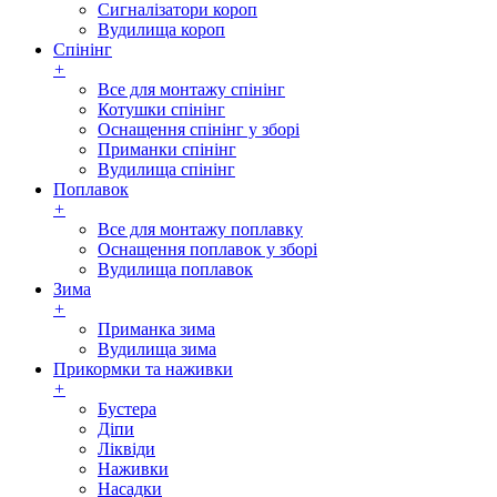
Сигналізатори короп
Вудилища короп
Спінінг
+
Все для монтажу спінінг
Котушки спінінг
Оснащення спінінг у зборі
Приманки спінінг
Вудилища спінінг
Поплавок
+
Все для монтажу поплавку
Оснащення поплавок у зборі
Вудилища поплавок
Зима
+
Приманка зима
Вудилища зима
Прикормки та наживки
+
Бустера
Діпи
Ліквіди
Наживки
Насадки