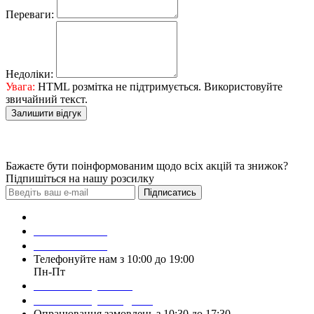
Переваги:
Недоліки:
Увага:
HTML розмітка не підтримується. Використовуйте
звичайний текст.
Залишити відгук
Бажаєте бути поінформованим щодо всіх акцій та знижок?
Підпишіться на нашу розсилку
Підписатись
Зробити замовлення
098 428 97 50
093 384 22 59
Телефонуйте нам з 10:00 до 19:00
Пн-Пт
Написати у Viber
Написати у Telegram
Опрацювання замовлень з 10:30 до 17:30