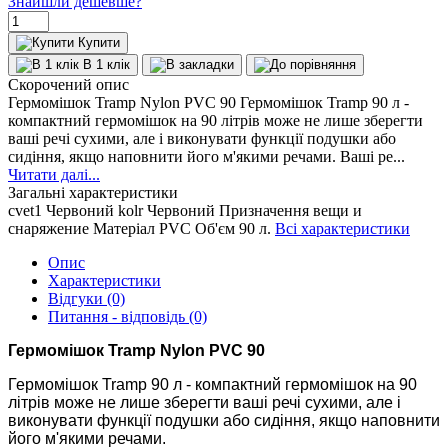
Знайшли дешевше?
Купити
В 1 клік
Скорочений опис
Гермомішок Tramp Nylon PVC 90 Гермомішок Tramp 90 л -
компактний гермомішок на 90 літрів може не лише зберегти
ваші речі сухими, але і виконувати функції подушки або
сидіння, якщо наповнити його м'якими речами. Ваші ре...
Читати далі...
Загальні характеристики
cvet1
Червоний
kolr
Червоний
Призначення
вещи и
снаряжение
Матеріал
PVC
Об'єм
90 л.
Всі характеристики
Опис
Характеристики
Відгуки (0)
Питання - відповідь (0)
Гермомішок Tramp Nylon PVC 90
Гермомішок Tramp 90 л - компактний гермомішок на 90
літрів може не лише зберегти ваші речі сухими, але і
виконувати функції подушки або сидіння, якщо наповнити
його м'якими речами.