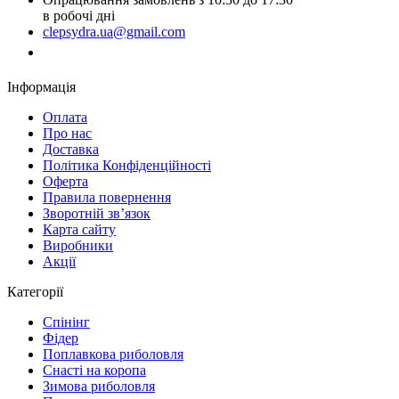
в робочі дні
clepsydra.ua@gmail.com
Замовити дзвінок
Інформація
Оплата
Про нас
Доставка
Політика Конфіденційності
Оферта
Правила повернення
Зворотній зв’язок
Карта сайту
Виробники
Акції
Категорії
Спінінг
Фідер
Поплавкова риболовля
Снасті на коропа
Зимова риболовля