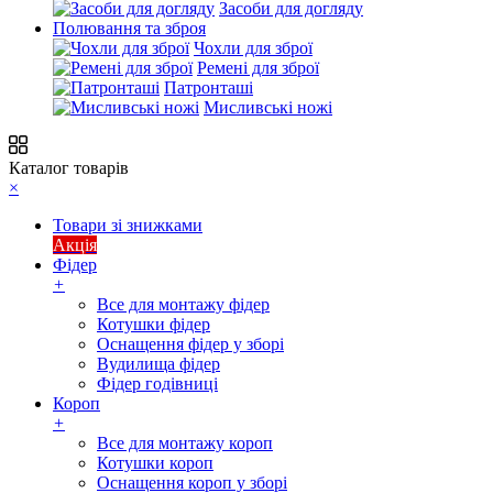
Засоби для догляду
Полювання та зброя
Чохли для зброї
Ремені для зброї
Патронташі
Мисливські ножі
Каталог товарів
×
Товари зі знижками
Акція
Фідер
+
Все для монтажу фідер
Котушки фідер
Оснащення фідер у зборі
Вудилища фідер
Фідер годівниці
Короп
+
Все для монтажу короп
Котушки короп
Оснащення короп у зборі