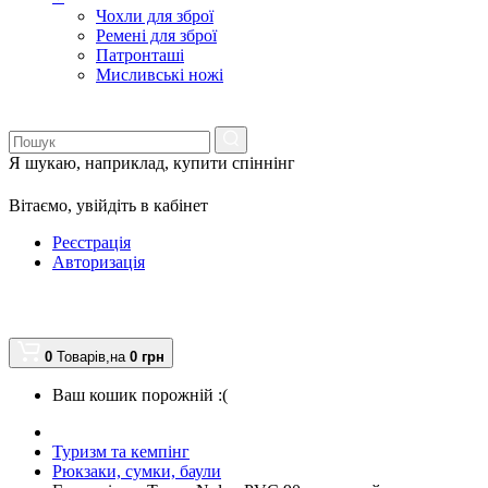
Чохли для зброї
Ремені для зброї
Патронташі
Мисливські ножі
Я шукаю, наприклад,
купити спіннінг
Вітаємо,
увійдіть в кабінет
Реєстрація
Авторизація
0
Товарів,
на
0
грн
Ваш кошик порожній :(
Туризм та кемпінг
Рюкзаки, сумки, баули