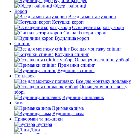
Вудилища фідер
Фідер годівниці
Короп
Все для монтажу короп
Котушки короп
Оснащення короп у зборі
Сигналізатори короп
Вудилища короп
Спінінг
Все для монтажу спінінг
Котушки спінінг
Оснащення спінінг у зборі
Приманки спінінг
Вудилища спінінг
Поплавок
Все для монтажу поплавку
Оснащення поплавок у
зборі
Вудилища поплавок
Зима
Приманка зима
Вудилища зима
Прикормки та наживки
Бустера
Діпи