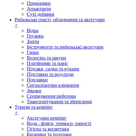
Прикормки
Атрактанти
Сухі добавки
Рибальські снасті, обладнання та аксесуари
+
Відра
Грузики
Зонти
Інструменти та рибальські аксесуари
Гачки
Волосінь та шнури
Платформи та навіс
Підсаки, садки та кукани
Підставки та род-поди
Поплавки
Сигналізатори клювання
Змазки
Спорядження риболова
Транспортування та зберігання
Туризм та кемпінг
+
Аксесуари кемпінг
Вода - фляги, термоси, ємності
Гігієна та косметика
Килимки та подушки