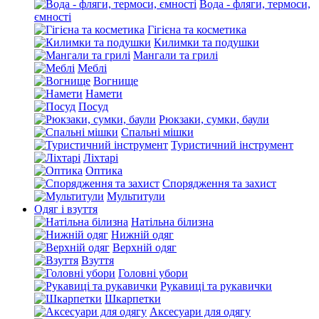
Вода - фляги, термоси,
ємності
Гігієна та косметика
Килимки та подушки
Мангали та грилі
Меблі
Вогнище
Намети
Посуд
Рюкзаки, сумки, баули
Спальні мішки
Туристичний інструмент
Ліхтарі
Оптика
Спорядження та захист
Мультитули
Одяг і взуття
Натільна білизна
Нижній одяг
Верхній одяг
Взуття
Головні убори
Рукавиці та рукавички
Шкарпетки
Аксесуари для одягу