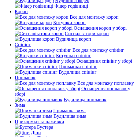
Вудилища фідер
Фідер годівниці
Короп
Все для монтажу короп
Котушки короп
Оснащення короп у зборі
Сигналізатори короп
Вудилища короп
Спінінг
Все для монтажу спінінг
Котушки спінінг
Оснащення спінінг у зборі
Приманки спінінг
Вудилища спінінг
Поплавок
Все для монтажу поплавку
Оснащення поплавок у
зборі
Вудилища поплавок
Зима
Приманка зима
Вудилища зима
Прикормки та наживки
Бустера
Діпи