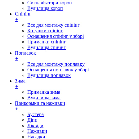
Сигналізатори короп
Вудилища короп
Спінінг
+
Все для монтажу спінінг
Котушки спінінг
Оснащення спінінг у зборі
Приманки спінінг
Вудилища спінінг
Поплавок
+
Все для монтажу поплавку
Оснащення поплавок у зборі
Вудилища поплавок
Зима
+
Приманка зима
Вудилища зима
Прикормки та наживки
+
Бустера
Діпи
Ліквіди
Наживки
Насадки