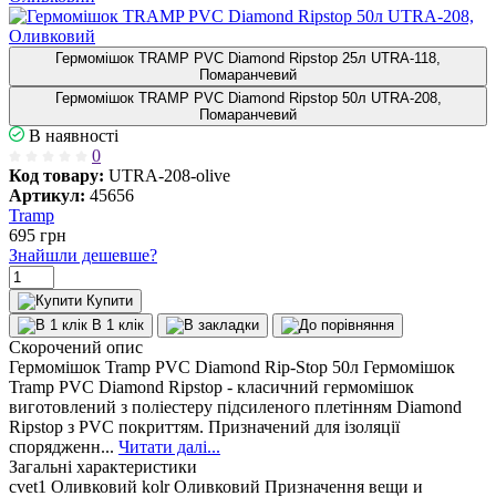
Гермомішок TRAMP PVC Diamond Ripstop 25л UTRA-118,
Помаранчевий
Гермомішок TRAMP PVC Diamond Ripstop 50л UTRA-208,
Помаранчевий
В наявності
0
Код товару:
UTRA-208-olive
Артикул:
45656
Tramp
695
грн
Знайшли дешевше?
Купити
В 1 клік
Скорочений опис
Гермомішок Tramp PVC Diamond Rip-Stop 50л Гермомішок
Tramp PVC Diamond Ripstop - класичний гермомішок
виготовлений з поліестеру підсиленого плетінням Diamond
Ripstop з PVC покриттям. Призначений для ізоляції
спорядженн...
Читати далі...
Загальні характеристики
cvet1
Оливковий
kolr
Оливковий
Призначення
вещи и