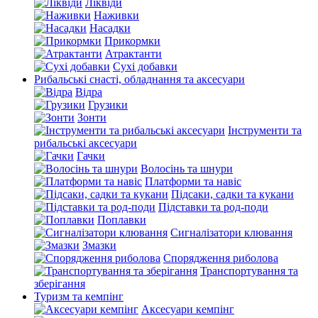
Ліквіди
Наживки
Насадки
Прикормки
Атрактанти
Сухі добавки
Рибальські снасті, обладнання та аксесуари
Відра
Грузики
Зонти
Інструменти та
рибальські аксесуари
Гачки
Волосінь та шнури
Платформи та навіс
Підсаки, садки та кукани
Підставки та род-поди
Поплавки
Сигналізатори клювання
Змазки
Спорядження риболова
Транспортування та
зберігання
Туризм та кемпінг
Аксесуари кемпінг