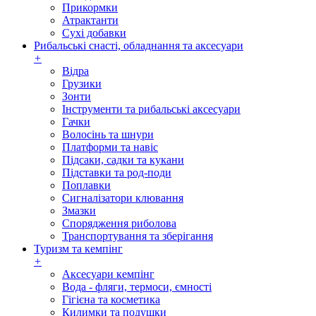
Прикормки
Атрактанти
Сухі добавки
Рибальські снасті, обладнання та аксесуари
+
Відра
Грузики
Зонти
Інструменти та рибальські аксесуари
Гачки
Волосінь та шнури
Платформи та навіс
Підсаки, садки та кукани
Підставки та род-поди
Поплавки
Сигналізатори клювання
Змазки
Спорядження риболова
Транспортування та зберігання
Туризм та кемпінг
+
Аксесуари кемпінг
Вода - фляги, термоси, ємності
Гігієна та косметика
Килимки та подушки