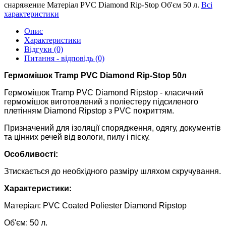
снаряжение
Матеріал
PVC Diamond Rip-Stop
Об'єм
50 л.
Всі
характеристики
Опис
Характеристики
Відгуки (0)
Питання - відповідь (0)
Гермомішок Tramp PVC Diamond Rip-Stop 50л
Гермомішок Tramp PVC Diamond Ripstop - класичний
гермомішок виготовлений з поліестеру підсиленого
плетінням Diamond Ripstop з PVC покриттям.
Призначений для ізоляції спорядження, одягу, документів
та цінних речей від вологи, пилу і піску.
Особливості:
Зтискається до необхідного разміру шляхом скручування.
Характеристики:
Матеріал: PVC Coated Poliester Diamond Ripstop
Об'єм: 50 л.