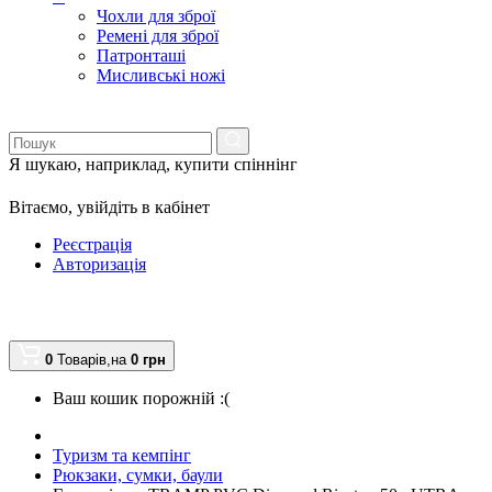
Чохли для зброї
Ремені для зброї
Патронташі
Мисливські ножі
Я шукаю, наприклад,
купити спіннінг
Вітаємо,
увійдіть в кабінет
Реєстрація
Авторизація
0
Товарів,
на
0
грн
Ваш кошик порожній :(
Туризм та кемпінг
Рюкзаки, сумки, баули