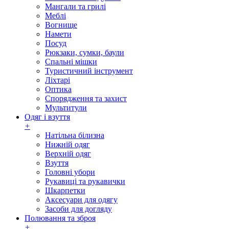
Мангали та грилі
Меблі
Вогнище
Намети
Посуд
Рюкзаки, сумки, баули
Спальні мішки
Туристичний інструмент
Ліхтарі
Оптика
Спорядження та захист
Мультитули
Одяг і взуття
+
Натільна білизна
Нижній одяг
Верхній одяг
Взуття
Головні убори
Рукавиці та рукавички
Шкарпетки
Аксесуари для одягу
Засоби для догляду
Полювання та зброя
+