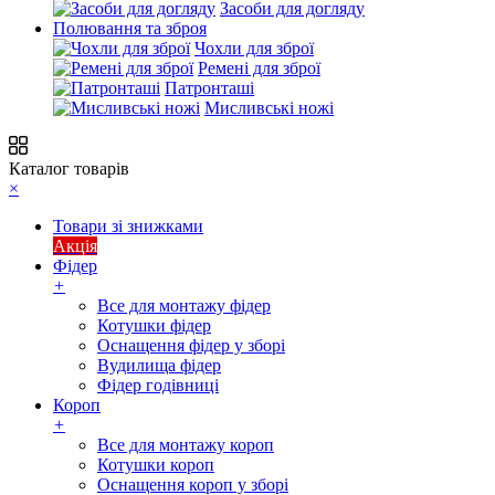
Засоби для догляду
Полювання та зброя
Чохли для зброї
Ремені для зброї
Патронташі
Мисливські ножі
Каталог товарів
×
Товари зі знижками
Акція
Фідер
+
Все для монтажу фідер
Котушки фідер
Оснащення фідер у зборі
Вудилища фідер
Фідер годівниці
Короп
+
Все для монтажу короп
Котушки короп
Оснащення короп у зборі