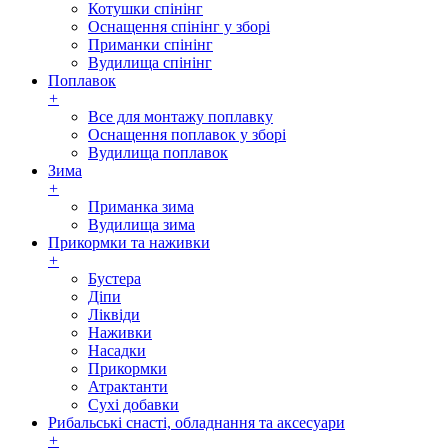
Котушки спінінг
Оснащення спінінг у зборі
Приманки спінінг
Вудилища спінінг
Поплавок
+
Все для монтажу поплавку
Оснащення поплавок у зборі
Вудилища поплавок
Зима
+
Приманка зима
Вудилища зима
Прикормки та наживки
+
Бустера
Діпи
Ліквіди
Наживки
Насадки
Прикормки
Атрактанти
Сухі добавки
Рибальські снасті, обладнання та аксесуари
+