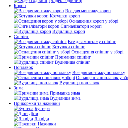
Фідер годівниці
Короп
Все для монтажу короп
Котушки короп
Оснащення короп у зборі
Сигналізатори короп
Вудилища короп
Спінінг
Все для монтажу спінінг
Котушки спінінг
Оснащення спінінг у зборі
Приманки спінінг
Вудилища спінінг
Поплавок
Все для монтажу поплавку
Оснащення поплавок у зб
Вудилища поплавок
Зима
Приманка зима
Вудилища зима
Прикормки та наживки
Бустера
Діпи
Ліквіди
Наживки