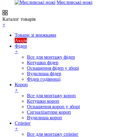
Мисливські ножі
Каталог товарів
×
Товари зі знижками
Акція
Фідер
+
Все для монтажу фідер
Котушки фідер
Оснащення фідер у зборі
Вудилища фідер
Фідер годівниці
Короп
+
Все для монтажу короп
Котушки короп
Оснащення короп у зборі
Сигналізатори короп
Вудилища короп
Спінінг
+
Все для монтажу спінінг