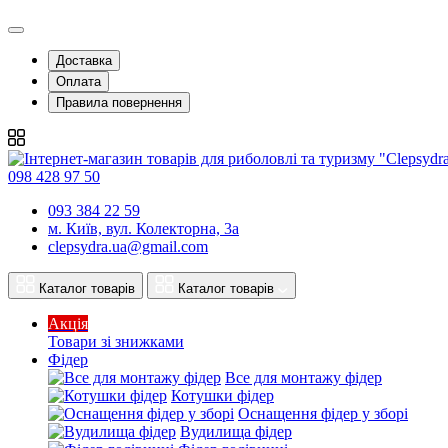
Доставка
Оплата
Правила повернення
098 428 97 50
093 384 22 59
м. Київ, вул. Колекторна, 3а
clepsydra.ua@gmail.com
Каталог товарів
Каталог товарів
Акція
Товари зі знижками
Фідер
Все для монтажу фідер
Котушки фідер
Оснащення фідер у зборі
Вудилища фідер