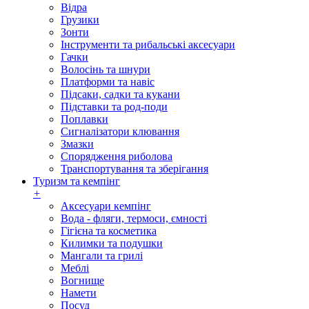
Відра
Грузики
Зонти
Інструменти та рибальські аксесуари
Гачки
Волосінь та шнури
Платформи та навіс
Підсаки, садки та кукани
Підставки та род-поди
Поплавки
Сигналізатори клювання
Змазки
Спорядження риболова
Транспортування та зберігання
Туризм та кемпінг
+
Аксесуари кемпінг
Вода - фляги, термоси, ємності
Гігієна та косметика
Килимки та подушки
Мангали та грилі
Меблі
Вогнище
Намети
Посуд