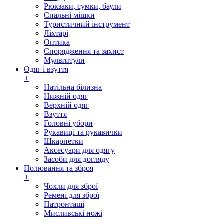
Рюкзаки, сумки, баули
Спальні мішки
Туристичний інструмент
Ліхтарі
Оптика
Спорядження та захист
Мультитули
Одяг і взуття
+
Натільна білизна
Нижній одяг
Верхній одяг
Взуття
Головні убори
Рукавиці та рукавички
Шкарпетки
Аксесуари для одягу
Засоби для догляду
Полювання та зброя
+
Чохли для зброї
Ремені для зброї
Патронташі
Мисливські ножі