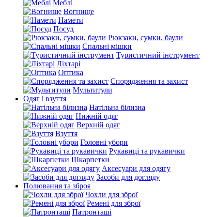
Меблі
Вогнище
Намети
Посуд
Рюкзаки, сумки, баули
Спальні мішки
Туристичний інструмент
Ліхтарі
Оптика
Спорядження та захист
Мультитули
Одяг і взуття
Натільна білизна
Нижній одяг
Верхній одяг
Взуття
Головні убори
Рукавиці та рукавички
Шкарпетки
Аксесуари для одягу
Засоби для догляду
Полювання та зброя
Чохли для зброї
Ремені для зброї
Патронташі