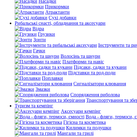
Насадки
Прикормки
Атрактанти
Сухі добавки
Рибальські снасті, обладнання та аксесуари
Відра
Грузики
Зонти
Інструменти та ри
Гачки
Волосінь та шнури
Платформи та навіс
Підсаки, садки та кукани
Підставки та род-поди
Поплавки
Сигналізатори клювання
Змазки
Спорядження риболова
Транспортування та збе
Туризм та кемпінг
Аксесуари кемпінг
Вода - фляги, термоси, 
Гігієна та косметика
Килимки та подушки
Мангали та грилі