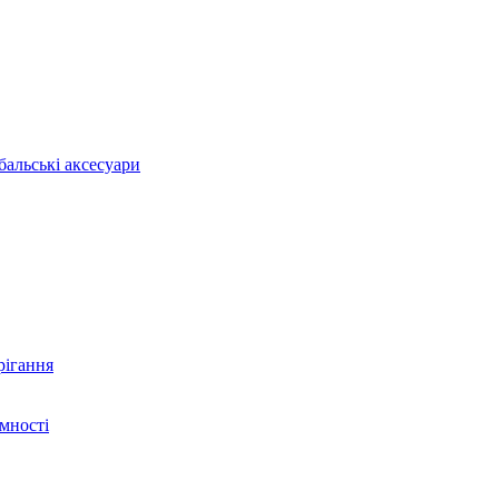
бальські аксесуари
рігання
ємності