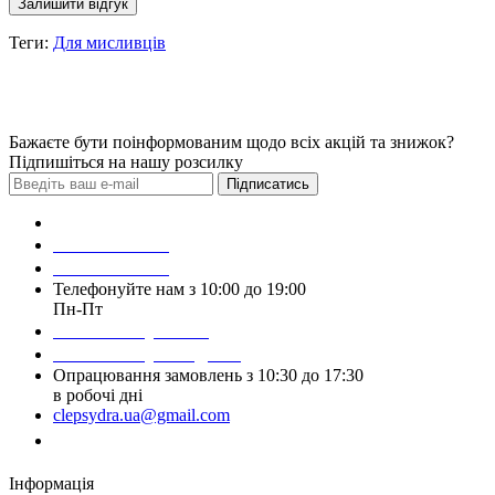
Залишити відгук
Теги:
Для мисливців
Бажаєте бути поінформованим щодо всіх акцій та знижок?
Підпишіться на нашу розсилку
Підписатись
Зробити замовлення
098 428 97 50
093 384 22 59
Телефонуйте нам з 10:00 до 19:00
Пн-Пт
Написати у Viber
Написати у Telegram
Опрацювання замовлень з 10:30 до 17:30
в робочі дні
clepsydra.ua@gmail.com
Замовити дзвінок
Інформація