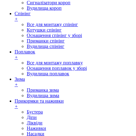
Сигналізатори короп
Вудилища короп
Спінінг
+
Все для монтажу спінінг
Котушки спінінг
Оснащення спінінг у зборі
Приманки спінінг
Вудилища спінінг
Поплавок
+
Все для монтажу поплавку
Оснащення поплавок у зборі
Вудилища поплавок
Зима
+
Приманка зима
Вудилища зима
Прикормки та наживки
+
Бустера
Діпи
Ліквіди
Наживки
Насадки