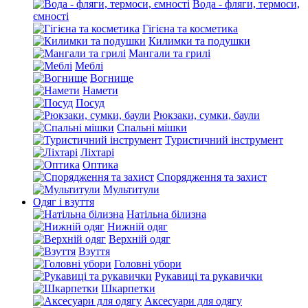
Вода - фляги, термоси,
ємності
Гігієна та косметика
Килимки та подушки
Мангали та грилі
Меблі
Вогнище
Намети
Посуд
Рюкзаки, сумки, баули
Спальні мішки
Туристичний інструмент
Ліхтарі
Оптика
Спорядження та захист
Мультитули
Одяг і взуття
Натільна білизна
Нижній одяг
Верхній одяг
Взуття
Головні убори
Рукавиці та рукавички
Шкарпетки
Аксесуари для одягу