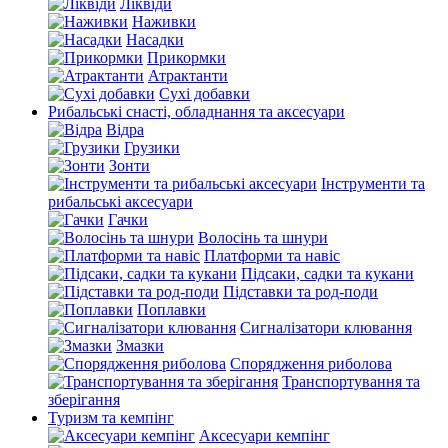
Ліквіди
Наживки
Насадки
Прикормки
Атрактанти
Сухі добавки
Рибальські снасті, обладнання та аксесуари
Відра
Грузики
Зонти
Інструменти та
рибальські аксесуари
Гачки
Волосінь та шнури
Платформи та навіс
Підсаки, садки та кукани
Підставки та род-поди
Поплавки
Сигналізатори клювання
Змазки
Спорядження риболова
Транспортування та
зберігання
Туризм та кемпінг
Аксесуари кемпінг