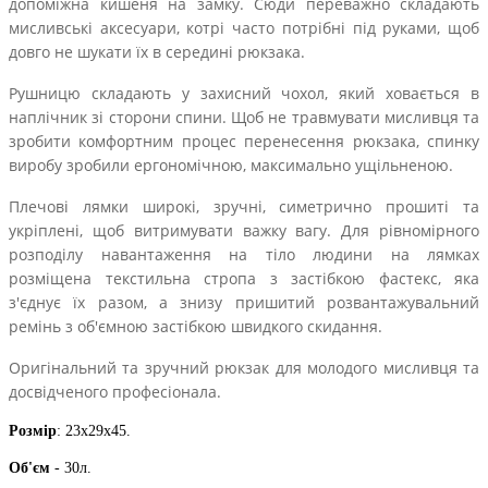
допоміжна кишеня на замку. Сюди переважно складають
мисливські аксесуари, котрі часто потрібні під руками, щоб
довго не шукати їх в середині рюкзака.
Рушницю складають у захисний чохол, який ховається в
наплічник зі сторони спини. Щоб не травмувати мисливця та
зробити комфортним процес перенесення рюкзака, спинку
виробу зробили ергономічною, максимально ущільненою.
Плечові лямки широкі, зручні, симетрично прошиті та
укріплені, щоб витримувати важку вагу. Для рівномірного
розподілу навантаження на тіло людини на лямках
розміщена текстильна стропа з застібкою фастекс, яка
з'єднує їх разом, а знизу пришитий розвантажувальний
ремінь з об'ємною застібкою швидкого скидання.
Оригінальний та зручний рюкзак для молодого мисливця та
досвідченого професіонала.
Розмір
: 23х29х45.
Об'єм
- 30л.