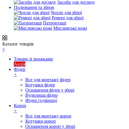
Засоби для догляду
Полювання та зброя
Чохли для зброї
Ремені для зброї
Патронташі
Мисливські ножі
Каталог товарів
×
Товари зі знижками
Акція
Фідер
+
Все для монтажу фідер
Котушки фідер
Оснащення фідер у зборі
Вудилища фідер
Фідер годівниці
Короп
+
Все для монтажу короп
Котушки короп
Оснащення короп у зборі