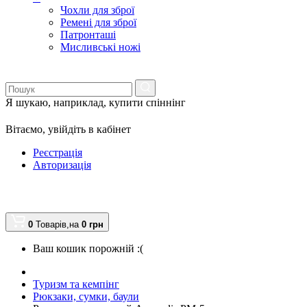
Чохли для зброї
Ремені для зброї
Патронташі
Мисливські ножі
Я шукаю, наприклад,
купити спіннінг
Вітаємо,
увійдіть в кабінет
Реєстрація
Авторизація
0
Товарів,
на
0
грн
Ваш кошик порожній :(
Туризм та кемпінг
Рюкзаки, сумки, баули