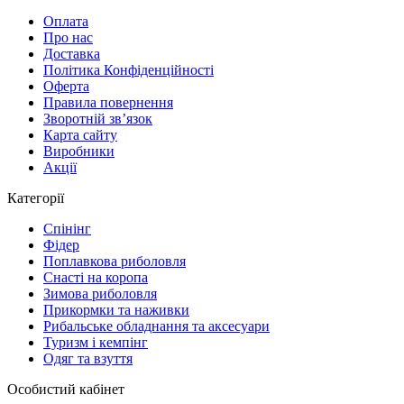
Оплата
Про нас
Доставка
Політика Конфіденційності
Оферта
Правила повернення
Зворотній зв’язок
Карта сайту
Виробники
Акції
Категорії
Спінінг
Фідер
Поплавкова риболовля
Снасті на коропа
Зимова риболовля
Прикормки та наживки
Рибальське обладнання та аксесуари
Туризм і кемпінг
Одяг та взуття
Особистий кабінет