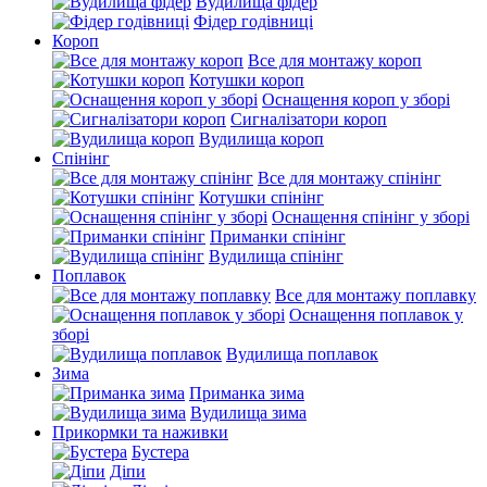
Вудилища фідер
Фідер годівниці
Короп
Все для монтажу короп
Котушки короп
Оснащення короп у зборі
Сигналізатори короп
Вудилища короп
Спінінг
Все для монтажу спінінг
Котушки спінінг
Оснащення спінінг у зборі
Приманки спінінг
Вудилища спінінг
Поплавок
Все для монтажу поплавку
Оснащення поплавок у
зборі
Вудилища поплавок
Зима
Приманка зима
Вудилища зима
Прикормки та наживки
Бустера
Діпи