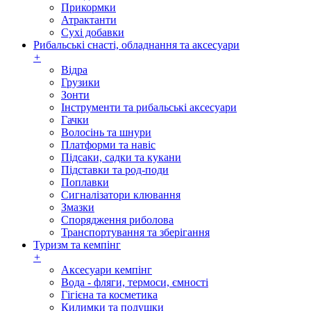
Прикормки
Атрактанти
Сухі добавки
Рибальські снасті, обладнання та аксесуари
+
Відра
Грузики
Зонти
Інструменти та рибальські аксесуари
Гачки
Волосінь та шнури
Платформи та навіс
Підсаки, садки та кукани
Підставки та род-поди
Поплавки
Сигналізатори клювання
Змазки
Спорядження риболова
Транспортування та зберігання
Туризм та кемпінг
+
Аксесуари кемпінг
Вода - фляги, термоси, ємності
Гігієна та косметика
Килимки та подушки