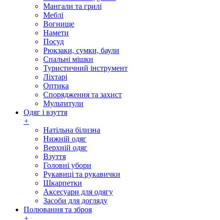
Мангали та грилі
Меблі
Вогнище
Намети
Посуд
Рюкзаки, сумки, баули
Спальні мішки
Туристичний інструмент
Ліхтарі
Оптика
Спорядження та захист
Мультитули
Одяг і взуття
+
Натільна білизна
Нижній одяг
Верхній одяг
Взуття
Головні убори
Рукавиці та рукавички
Шкарпетки
Аксесуари для одягу
Засоби для догляду
Полювання та зброя
+