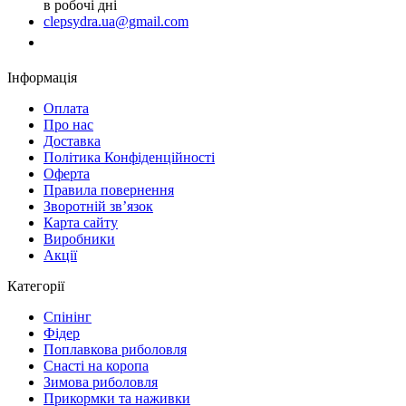
в робочі дні
clepsydra.ua@gmail.com
Замовити дзвінок
Інформація
Оплата
Про нас
Доставка
Політика Конфіденційності
Оферта
Правила повернення
Зворотній зв’язок
Карта сайту
Виробники
Акції
Категорії
Спінінг
Фідер
Поплавкова риболовля
Снасті на коропа
Зимова риболовля
Прикормки та наживки