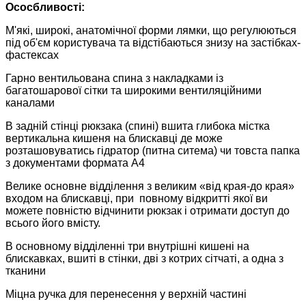
Ососбливості:
М'які, широкі, анатомічної форми лямки, що регулюються
під об'єм користувача та відстібаються знизу на застібках-
фастексах
Гарно вентильована спина з накладками із
багатошарової сітки та широкими вентиляційними
каналами
В задній стінці рюкзака (спині) вшита глибока містка
вертикальна кишеня на блискавці де може
розташовуватись гідратор (питна ситема) чи товста папка
з документами формата A4
Велике основне відділення з великим «від края-до края»
входом на блискавці, при повному відкритті якої ви
можете повністю відчинити рюкзак і отримати доступ до
всього його вмісту.
В основному відділенні три внутрішні кишені на
блискавках, вшиті в стінки, дві з котрих сітчаті, а одна з
тканини
Міцна ручка для перенесення у верхній частині