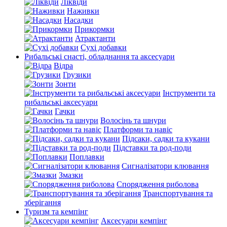
Ліквіди
Наживки
Насадки
Прикормки
Атрактанти
Сухі добавки
Рибальські снасті, обладнання та аксесуари
Відра
Грузики
Зонти
Інструменти та
рибальські аксесуари
Гачки
Волосінь та шнури
Платформи та навіс
Підсаки, садки та кукани
Підставки та род-поди
Поплавки
Сигналізатори клювання
Змазки
Спорядження риболова
Транспортування та
зберігання
Туризм та кемпінг
Аксесуари кемпінг