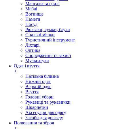
Мангали та грилі
Меблі
Вогнище
Намети
Посуд
Рюкзаки, сумки, баули
Спальні мішки
Туристичний інструмент
Ліхтарі
Оптика
Спорядження та захист
Мультитули
Одяг і взуття
+
Натільна білизна
Нижній одяг
Верхній одяг
Взуття
Головні убори
Рукавиці та рукавички
Шкарпетки
Аксесуари для одягу
Засоби для догляду
Полювання та зброя
+