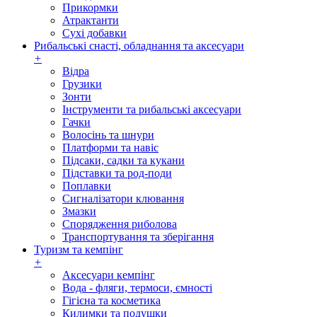
Прикормки
Атрактанти
Сухі добавки
Рибальські снасті, обладнання та аксесуари
+
Відра
Грузики
Зонти
Інструменти та рибальські аксесуари
Гачки
Волосінь та шнури
Платформи та навіс
Підсаки, садки та кукани
Підставки та род-поди
Поплавки
Сигналізатори клювання
Змазки
Спорядження риболова
Транспортування та зберігання
Туризм та кемпінг
+
Аксесуари кемпінг
Вода - фляги, термоси, ємності
Гігієна та косметика
Килимки та подушки