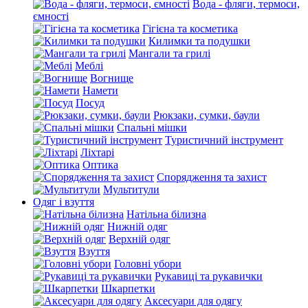
Вода - фляги, термоси,
ємності
Гігієна та косметика
Килимки та подушки
Мангали та грилі
Меблі
Вогнище
Намети
Посуд
Рюкзаки, сумки, баули
Спальні мішки
Туристичний інструмент
Ліхтарі
Оптика
Спорядження та захист
Мультитули
Одяг і взуття
Натільна білизна
Нижній одяг
Верхній одяг
Взуття
Головні убори
Рукавиці та рукавички
Шкарпетки
Аксесуари для одягу