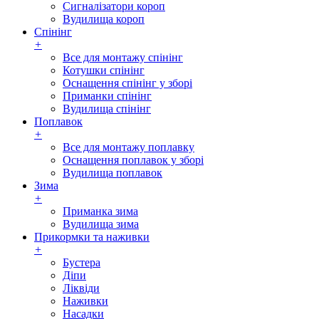
Сигналізатори короп
Вудилища короп
Спінінг
+
Все для монтажу спінінг
Котушки спінінг
Оснащення спінінг у зборі
Приманки спінінг
Вудилища спінінг
Поплавок
+
Все для монтажу поплавку
Оснащення поплавок у зборі
Вудилища поплавок
Зима
+
Приманка зима
Вудилища зима
Прикормки та наживки
+
Бустера
Діпи
Ліквіди
Наживки
Насадки