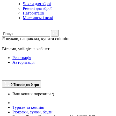
Чохли для зброї
Ремені для зброї
Патронташі
Мисливські ножі
Я шукаю, наприклад,
купити спіннінг
Вітаємо,
увійдіть в кабінет
Реєстрація
Авторизація
0
Товарів,
на
0
грн
Ваш кошик порожній :(
Туризм та кемпінг
Рюкзаки, сумки, баули