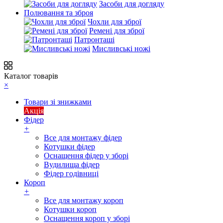
Засоби для догляду
Полювання та зброя
Чохли для зброї
Ремені для зброї
Патронташі
Мисливські ножі
Каталог товарів
×
Товари зі знижками
Акція
Фідер
+
Все для монтажу фідер
Котушки фідер
Оснащення фідер у зборі
Вудилища фідер
Фідер годівниці
Короп
+
Все для монтажу короп
Котушки короп
Оснащення короп у зборі