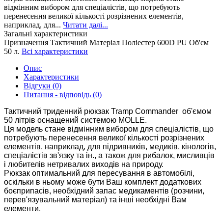
відмінним вибором для спеціалістів, що потребують
перенесення великої кількості розрізнених елементів,
наприклад, для...
Читати далі...
Загальні характеристики
Призначення
Тактичний
Матеріал
Поліестер 600D PU
Об'єм
50 л.
Всі характеристики
Опис
Характеристики
Відгуки (0)
Питання - відповідь (0)
Тактичний триденний рюкзак Tramp Commander об'ємом
50 літрів оснащений системою MOLLE.
Ця модель стане відмінним вибором для спеціалістів, що
потребують перенесення великої кількості розрізнених
елементів, наприклад, для підривників, медиків, кінологів,
спеціалістів зв'язку та ін., а також для рибалок, мисливців
і любителів нетривалих виходів на природу.
Рюкзак оптимальний для пересування в автомобілі,
оскільки в ньому може бути Ваш комплект додаткових
боєприпасів, необхідний запас медикаментів (розчини,
перев'язувальний матеріал) та інші необхідні Вам
елементи.