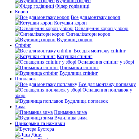
Вудилища фідер
Фідер годівниці
Короп
Все для монтажу короп
Котушки короп
Оснащення короп у зборі
Сигналізатори короп
Вудилища короп
Спінінг
Все для монтажу спінінг
Котушки спінінг
Оснащення спінінг у зборі
Приманки спінінг
Вудилища спінінг
Поплавок
Все для монтажу поплавку
Оснащення поплавок у
зборі
Вудилища поплавок
Зима
Приманка зима
Вудилища зима
Прикормки та наживки
Бустера
Діпи