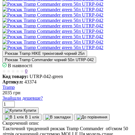
Рюкзак Tramp HIKE трекінговий чорний 25л
Рюкзак Tramp Commander чорний 50л UTRP-042
В наявності
0
Код товару:
UTRP-042-green
Артикул:
43374
Tramp
2035
грн
Знайшли дешевше?
Купити
В 1 клік
Скорочений опис
Тактичний триденний рюкзак Tramp Commander об'ємом 50
літрів оснащений системою MOLLE.Ця модель стане