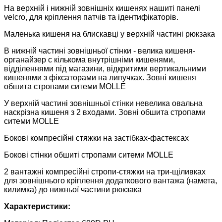
На верхній і нижній зовнішніх кишенях нашиті панелі
velcro, для кріплення патчів та ідентифікаторів.
Маленька кишеня на блискавці у верхній частині рюкзака
В нижній частині зовнішньої стінки - велика кишеня-
органайзер с кількома внутрішніми кишенями,
відділеннями під магазини, відкритими вертикальними
кишенями з фіксаторами на липучках. Зовні кишеня
обшита стропами ситеми MOLLE
У верхній частині зовнішньої стінки невелика овальна
наскрізна кишеня з 2 входами. Зовні обшита стропами
ситеми MOLLE
Бокові компресійні стяжки на застібках-фастексах
Бокові стінки обшиті стропами ситеми MOLLE
2 вантажні компресійні стропи-стяжки на три-щіливках
для зовнішнього кріплення додаткового вантажа (намета,
килимка) до нижньої частини рюкзака
Характеристики: