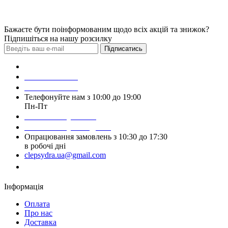
Бажаєте бути поінформованим щодо всіх акцій та знижок?
Підпишіться на нашу розсилку
Підписатись
Зробити замовлення
098 428 97 50
093 384 22 59
Телефонуйте нам з 10:00 до 19:00
Пн-Пт
Написати у Viber
Написати у Telegram
Опрацювання замовлень з 10:30 до 17:30
в робочі дні
clepsydra.ua@gmail.com
Замовити дзвінок
Інформація
Оплата
Про нас
Доставка