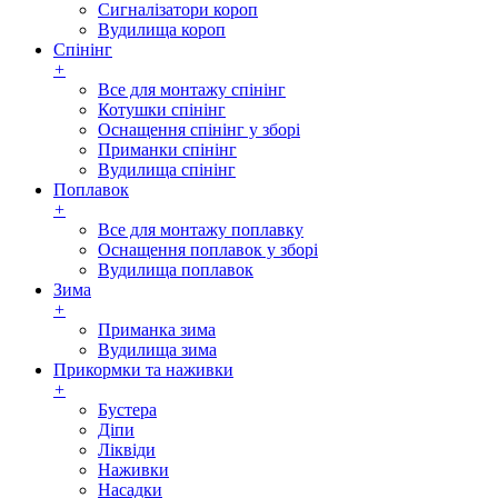
Сигналізатори короп
Вудилища короп
Спінінг
+
Все для монтажу спінінг
Котушки спінінг
Оснащення спінінг у зборі
Приманки спінінг
Вудилища спінінг
Поплавок
+
Все для монтажу поплавку
Оснащення поплавок у зборі
Вудилища поплавок
Зима
+
Приманка зима
Вудилища зима
Прикормки та наживки
+
Бустера
Діпи
Ліквіди
Наживки
Насадки