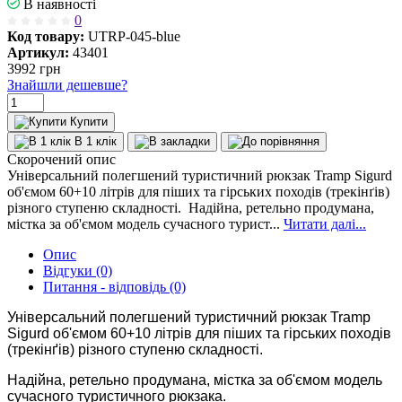
В наявності
0
Код товару:
UTRP-045-blue
Артикул:
43401
3992
грн
Знайшли дешевше?
Купити
В 1 клік
Скорочений опис
Універсальний полегшений туристичний рюкзак Tramp Sigurd
об'ємом 60+10 літрів для піших та гірських походів (трекінґів)
різного ступеню складності. Надійна, ретельно продумана,
містка за об'ємом модель сучасного турист...
Читати далі...
Опис
Відгуки (0)
Питання - відповідь (0)
Універсальний полегшений туристичний рюкзак Tramp
Sigurd об'ємом 60+10 літрів для піших та гірських походів
(трекінґів) різного ступеню складності.
Надійна, ретельно продумана, містка за об'ємом модель
сучасного туристичного рюкзака.