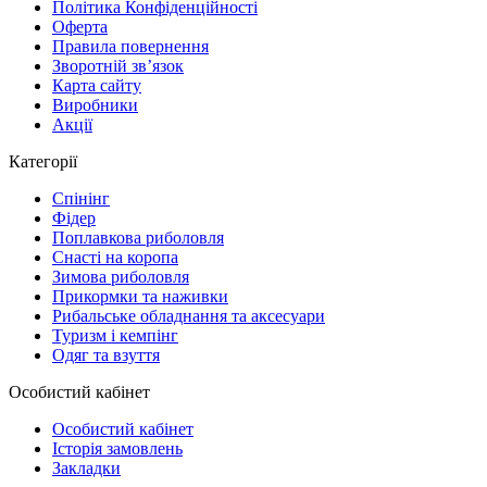
Політика Конфіденційності
Оферта
Правила повернення
Зворотній зв’язок
Карта сайту
Виробники
Акції
Категорії
Спінінг
Фідер
Поплавкова риболовля
Снасті на коропа
Зимова риболовля
Прикормки та наживки
Рибальське обладнання та аксесуари
Туризм і кемпінг
Одяг та взуття
Особистий кабінет
Особистий кабінет
Історія замовлень
Закладки