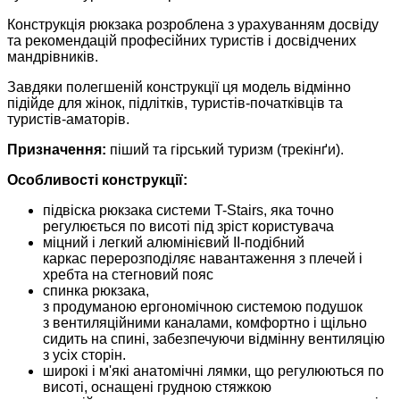
Конструкція рюкзака розроблена з урахуванням досвіду
та рекомендацій професійних туристів і досвідчених
мандрівників.
Завдяки полегшеній конструкції ця модель відмінно
підійде для жінок, підлітків, туристів-початківців та
туристів-аматорів.
Призначення:
піший та гірський туризм (трекінґи).
Особливості конструкції:
підвіска рюкзака системи T-Stairs, яка точно
регулюється по висоті під зріст користувача
міцний і легкий алюмінієвий II-подібний
каркас перерозподіляє навантаження з плечей і
хребта на стегновий пояс
спинка рюкзака,
з продуманою ергономічною системою подушок
з вентиляційними каналами, комфортно і щільно
сидить на спині, забезпечуючи відмінну вентиляцію
з усіх сторін.
широкі і м'які анатомічні лямки, що регулюються по
висоті, оснащені грудною стяжкою