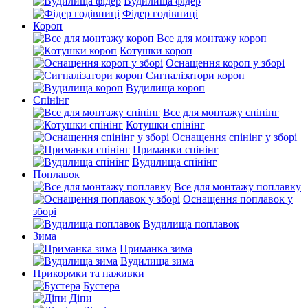
Вудилища фідер
Фідер годівниці
Короп
Все для монтажу короп
Котушки короп
Оснащення короп у зборі
Сигналізатори короп
Вудилища короп
Спінінг
Все для монтажу спінінг
Котушки спінінг
Оснащення спінінг у зборі
Приманки спінінг
Вудилища спінінг
Поплавок
Все для монтажу поплавку
Оснащення поплавок у
зборі
Вудилища поплавок
Зима
Приманка зима
Вудилища зима
Прикормки та наживки
Бустера
Діпи