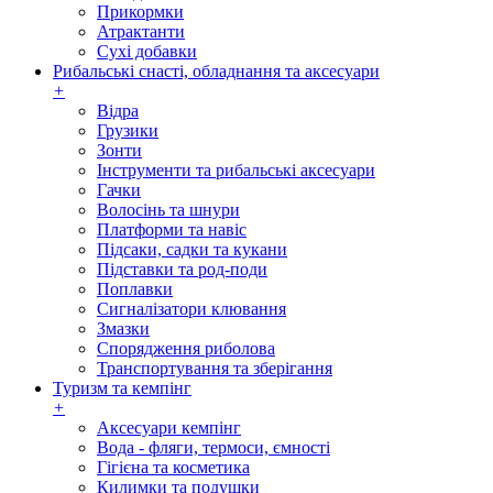
Прикормки
Атрактанти
Сухі добавки
Рибальські снасті, обладнання та аксесуари
+
Відра
Грузики
Зонти
Інструменти та рибальські аксесуари
Гачки
Волосінь та шнури
Платформи та навіс
Підсаки, садки та кукани
Підставки та род-поди
Поплавки
Сигналізатори клювання
Змазки
Спорядження риболова
Транспортування та зберігання
Туризм та кемпінг
+
Аксесуари кемпінг
Вода - фляги, термоси, ємності
Гігієна та косметика
Килимки та подушки