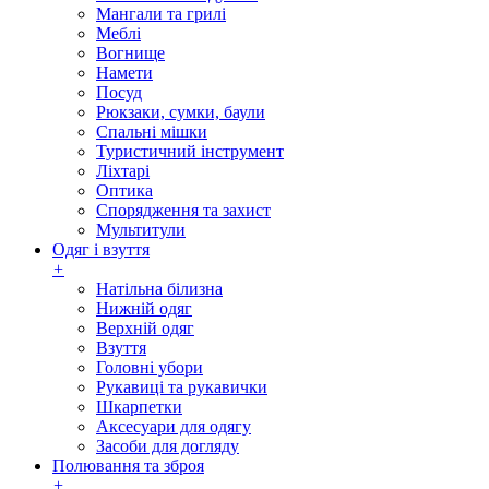
Мангали та грилі
Меблі
Вогнище
Намети
Посуд
Рюкзаки, сумки, баули
Спальні мішки
Туристичний інструмент
Ліхтарі
Оптика
Спорядження та захист
Мультитули
Одяг і взуття
+
Натільна білизна
Нижній одяг
Верхній одяг
Взуття
Головні убори
Рукавиці та рукавички
Шкарпетки
Аксесуари для одягу
Засоби для догляду
Полювання та зброя
+