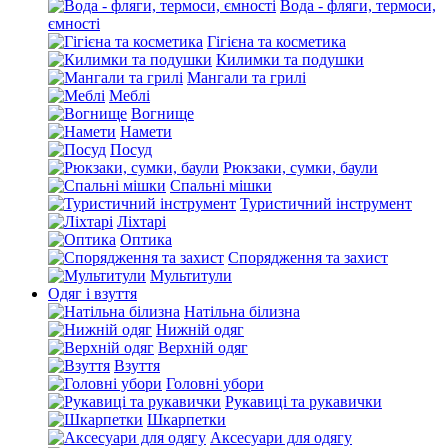
Вода - фляги, термоси,
ємності
Гігієна та косметика
Килимки та подушки
Мангали та грилі
Меблі
Вогнище
Намети
Посуд
Рюкзаки, сумки, баули
Спальні мішки
Туристичний інструмент
Ліхтарі
Оптика
Спорядження та захист
Мультитули
Одяг і взуття
Натільна білизна
Нижній одяг
Верхній одяг
Взуття
Головні убори
Рукавиці та рукавички
Шкарпетки
Аксесуари для одягу