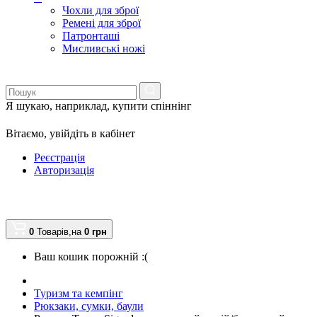
Чохли для зброї
Ремені для зброї
Патронташі
Мисливські ножі
Я шукаю, наприклад,
купити спіннінг
Вітаємо,
увійдіть в кабінет
Реєстрація
Авторизація
0
Товарів,
на
0
грн
Ваш кошик порожній :(
Туризм та кемпінг
Рюкзаки, сумки, баули