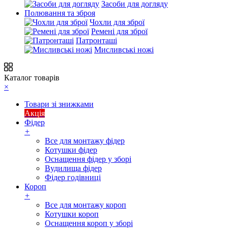
Засоби для догляду
Полювання та зброя
Чохли для зброї
Ремені для зброї
Патронташі
Мисливські ножі
Каталог товарів
×
Товари зі знижками
Акція
Фідер
+
Все для монтажу фідер
Котушки фідер
Оснащення фідер у зборі
Вудилища фідер
Фідер годівниці
Короп
+
Все для монтажу короп
Котушки короп
Оснащення короп у зборі