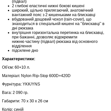
(підвал)
2 глибокі еластичні нижні бокові кишені
широкий, щільно прилягаючий, анатомічний
вантажний пояс з 2 кишеньками на блискавці
вбудований дощовий чохол (rain-cover), що
знаходиться в спеціальній кишені на "блискавці" в
дні рюкзака
внутрішня горизонтальна перетинка на блискавці,
при бажанні, дозволяє відокремити
нижню частину (підвал) рюкзака від основного
відділення
підсилене дно
Характеристики:
Об'єм: 60+10 л.
Матеріал: Nylon Rip-Stop 600D+420D
Фурнітура: YKK/YNS
Вага: 2 090 гр.
Габарити: 70 х 30 х 26 см
Колір: синій