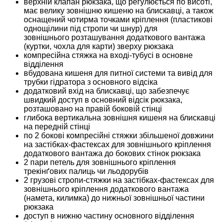
верхній клапан рюкзака, що регулюється по висоті,
має велику зовнішню кишеню на блискавці, а також
оснащений чотирма точками кріплення (пластикові
однощілини під стропи чи шнур) для
зовнішнього розташування додаткового вантажа
(куртки, чохла для карти) зверху рюкзака
компресійна стяжка на вході-тубусі в основне
відділення
вбудована кишеня для питної системи та вивід для
трубки гідратора з основного відсіка
додатковий вхід на блискавці, що забезпечує
швидкий доступ в основний відсік рюкзака,
розташовано на правій боковій стінці
глибока вертикальна зовнішня кишеня на блискавці
на передній стінці
по 2 бокові компресійні стяжки збільшеної довжини
на застібках-фастексах для зовнішнього кріплення
додаткового вантажа до бокових стінок рюкзака
2 пари петель для зовнішнього кріплення
трекінґових палиць чи льодорубів
2 грузові стропи-стяжки на застібках-фастексах для
зовнішнього кріплення додаткового вантажа
(намета, килимка) до нижньої зовнішньої частини
рюкзака
доступ в нижню частину основного відділення