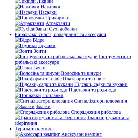
Ліквіди
Наживки
Насадки
Прикормки
Атрактанти
Сухі добавки
Рибальські снасті, обладнання та аксесуари
Відра
Грузики
Зонти
Інструменти та
рибальські аксесуари
Гачки
Волосінь та шнури
Платформи та навіс
Підсаки, садки та кукани
Підставки та род-поди
Поплавки
Сигналізатори клювання
Змазки
Спорядження риболова
Транспортування та
зберігання
Туризм та кемпінг
Аксесуари кемпінг