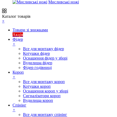
Мисливські ножі
Каталог товарів
×
Товари зі знижками
Акція
Фідер
+
Все для монтажу фідер
Котушки фідер
Оснащення фідер у зборі
Вудилища фідер
Фідер годівниці
Короп
+
Все для монтажу короп
Котушки короп
Оснащення короп у зборі
Сигналізатори короп
Вудилища короп
Спінінг
+
Все для монтажу спінінг