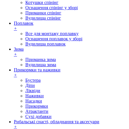
Котушки спінінг
Оснащення спінінг у зборі
Приманки спінінг
Вудилища спінінг
Поплавок
+
Все для монтажу поплавку
Оснащення поплавок у зборі
Вудилища поплавок
Зима
+
Приманка зима
Вудилища зима
Прикормки та наживки
+
Бустера
Діпи
Ліквіди
Наживки
Насадки
Прикормки
Атрактанти
Сухі добавки
Рибальські снасті, обладнання та аксесуари
+