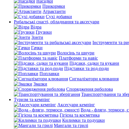
Насадки
Прикормки
Атрактанти
Сухі добавки
Рибальські снасті, обладнання та аксесуари
Відра
Грузики
Зонти
Інструменти та ри
Гачки
Волосінь та шнури
Платформи та навіс
Підсаки, садки та кукани
Підставки та род-поди
Поплавки
Сигналізатори клювання
Змазки
Спорядження риболова
Транспортування та збе
Туризм та кемпінг
Аксесуари кемпінг
Вода - фляги, термоси, 
Гігієна та косметика
Килимки та подушки
Мангали та грилі