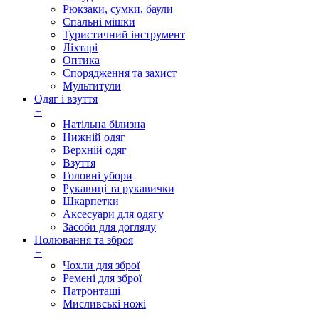
Рюкзаки, сумки, баули
Спальні мішки
Туристичний інструмент
Ліхтарі
Оптика
Спорядження та захист
Мультитули
Одяг і взуття
+
Натільна білизна
Нижній одяг
Верхній одяг
Взуття
Головні убори
Рукавиці та рукавички
Шкарпетки
Аксесуари для одягу
Засоби для догляду
Полювання та зброя
+
Чохли для зброї
Ремені для зброї
Патронташі
Мисливські ножі