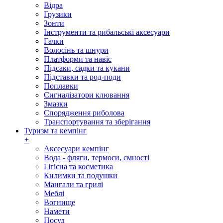
Відра
Грузики
Зонти
Інструменти та рибальські аксесуари
Гачки
Волосінь та шнури
Платформи та навіс
Підсаки, садки та кукани
Підставки та род-поди
Поплавки
Сигналізатори клювання
Змазки
Спорядження риболова
Транспортування та зберігання
Туризм та кемпінг
+
Аксесуари кемпінг
Вода - фляги, термоси, ємності
Гігієна та косметика
Килимки та подушки
Мангали та грилі
Меблі
Вогнище
Намети
Посуд