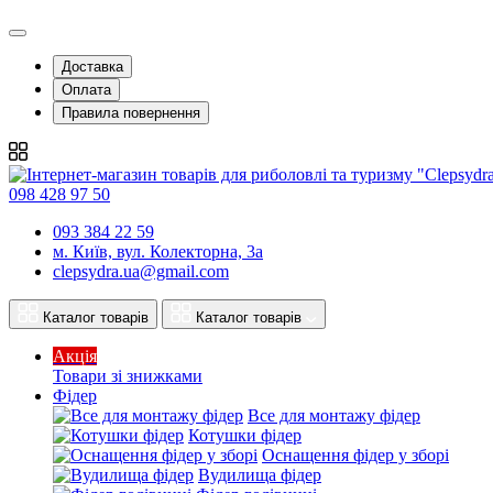
Доставка
Оплата
Правила повернення
098 428 97 50
093 384 22 59
м. Київ, вул. Колекторна, 3а
clepsydra.ua@gmail.com
Каталог товарів
Каталог товарів
Акція
Товари зі знижками
Фідер
Все для монтажу фідер
Котушки фідер
Оснащення фідер у зборі
Вудилища фідер