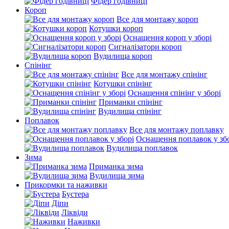
Фідер годівниці
Короп
Все для монтажу короп
Котушки короп
Оснащення короп у зборі
Сигналізатори короп
Вудилища короп
Спінінг
Все для монтажу спінінг
Котушки спінінг
Оснащення спінінг у зборі
Приманки спінінг
Вудилища спінінг
Поплавок
Все для монтажу поплавку
Оснащення поплавок у зб
Вудилища поплавок
Зима
Приманка зима
Вудилища зима
Прикормки та наживки
Бустера
Діпи
Ліквіди
Наживки