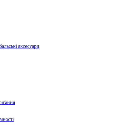
бальські аксесуари
рігання
ємності