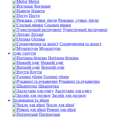
Меблі
Вогнище
Намети
Посуд
Рюкзаки, сумки, баули
Спальні мішки
Туристичний інструмент
Ліхтарі
Оптика
Спорядження та захист
Мультитули
Одяг і взуття
Натільна білизна
Нижній одяг
Верхній одяг
Взуття
Головні убори
Рукавиці та рукавички
Шкарпетки
Аксесуари для одягу
Засоби для догляду
Полювання та зброя
Чохли для зброї
Ремені для зброї
Патронташі