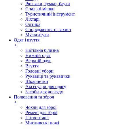
Рюкзаки, сумки, баули
Спальні мішки
Туристичний інструмент
Ліхтарі
Оптика
Спорядження та захист
Мультитули
Одяг і взуття
+
Натільна білизна
Нижній одяг
Верхній одяг
Взуття
Головні убори
Рукавиці та рукавички
Шкарпетки
Аксесуари для одягу
Засоби для догляду
Полювання та зброя
+
Чохли для зброї
Ремені для зброї
Патронташі
Мисливські ножі