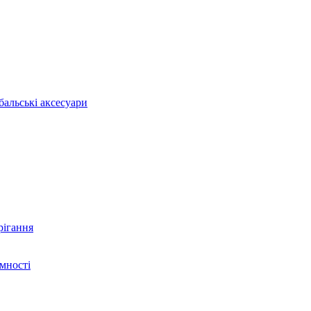
бальські аксесуари
рігання
ємності