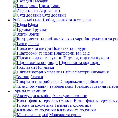
Насадки
Прикормки
Атрактанти
Сухі добавки
Рибальські снасті, обладнання та аксесуари
Відра
Грузики
Зонти
Інструменти та ри
Гачки
Волосінь та шнури
Платформи та навіс
Підсаки, садки та кукани
Підставки та род-поди
Поплавки
Сигналізатори клювання
Змазки
Спорядження риболова
Транспортування та збе
Туризм та кемпінг
Аксесуари кемпінг
Вода - фляги, термоси, 
Гігієна та косметика
Килимки та подушки
Мангали та грилі