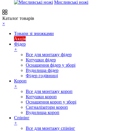
Мисливські ножі
Каталог товарів
×
Товари зі знижками
Акція
Фідер
+
Все для монтажу фідер
Котушки фідер
Оснащення фідер у зборі
Вудилища фідер
Фідер годівниці
Короп
+
Все для монтажу короп
Котушки короп
Оснащення короп у зборі
Сигналізатори короп
Вудилища короп
Спінінг
+
Все для монтажу спінінг