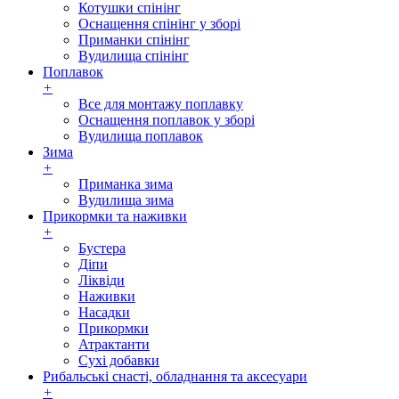
Котушки спінінг
Оснащення спінінг у зборі
Приманки спінінг
Вудилища спінінг
Поплавок
+
Все для монтажу поплавку
Оснащення поплавок у зборі
Вудилища поплавок
Зима
+
Приманка зима
Вудилища зима
Прикормки та наживки
+
Бустера
Діпи
Ліквіди
Наживки
Насадки
Прикормки
Атрактанти
Сухі добавки
Рибальські снасті, обладнання та аксесуари
+