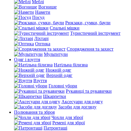
Меблі
Вогнище
Намети
Посуд
Рюкзаки, сумки, баули
Спальні мішки
Туристичний інструмент
Ліхтарі
Оптика
Спорядження та захист
Мультитули
Одяг і взуття
Натільна білизна
Нижній одяг
Верхній одяг
Взуття
Головні убори
Рукавиці та рукавички
Шкарпетки
Аксесуари для одягу
Засоби для догляду
Полювання та зброя
Чохли для зброї
Ремені для зброї
Патронташі