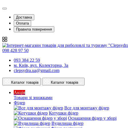
Доставка
Оплата
Правила повернення
098 428 97 50
093 384 22 59
м. Київ, вул. Колекторна, 3а
clepsydra.ua@gmail.com
Каталог товарів
Каталог товарів
Акція
Товари зі знижками
Фідер
Все для монтажу фідер
Котушки фідер
Оснащення фідер у зборі
Вудилища фідер