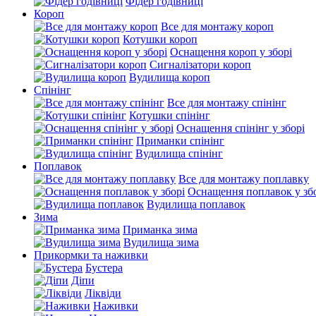
Фідер годівниці
Короп
Все для монтажу короп
Котушки короп
Оснащення короп у зборі
Сигналізатори короп
Вудилища короп
Спінінг
Все для монтажу спінінг
Котушки спінінг
Оснащення спінінг у зборі
Приманки спінінг
Вудилища спінінг
Поплавок
Все для монтажу поплавку
Оснащення поплавок у зб
Вудилища поплавок
Зима
Приманка зима
Вудилища зима
Прикормки та наживки
Бустера
Діпи
Ліквіди
Наживки