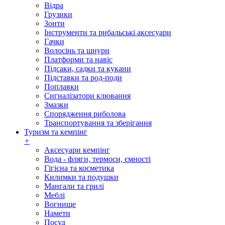
Відра
Грузики
Зонти
Інструменти та рибальські аксесуари
Гачки
Волосінь та шнури
Платформи та навіс
Підсаки, садки та кукани
Підставки та род-поди
Поплавки
Сигналізатори клювання
Змазки
Спорядження риболова
Транспортування та зберігання
Туризм та кемпінг
+
Аксесуари кемпінг
Вода - фляги, термоси, ємності
Гігієна та косметика
Килимки та подушки
Мангали та грилі
Меблі
Вогнище
Намети
Посуд