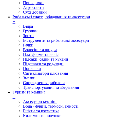
Прикормки
Атрактанти
Сухі добавки
Рибальські снасті, обладнання та аксесуари
+
Відра
Грузики
Зонти
Інструменти та рибальські аксесуари
Гачки
Волосінь та шнури
Платформи та навіс
Підсаки, садки та кукани
Підставки та род-поди
Поплавки
Сигналізатори клювання
Змазки
Спорядження риболова
Транспортування та зберігання
Туризм та кемпінг
+
Аксесуари кемпінг
Вода - фляги, термоси, ємності
Гігієна та косметика
Килимки та подушки