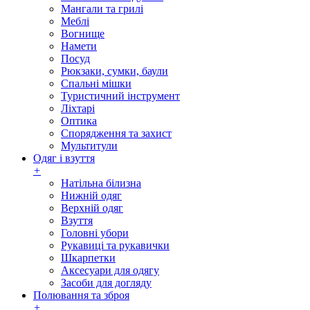
Мангали та грилі
Меблі
Вогнище
Намети
Посуд
Рюкзаки, сумки, баули
Спальні мішки
Туристичний інструмент
Ліхтарі
Оптика
Спорядження та захист
Мультитули
Одяг і взуття
+
Натільна білизна
Нижній одяг
Верхній одяг
Взуття
Головні убори
Рукавиці та рукавички
Шкарпетки
Аксесуари для одягу
Засоби для догляду
Полювання та зброя
+