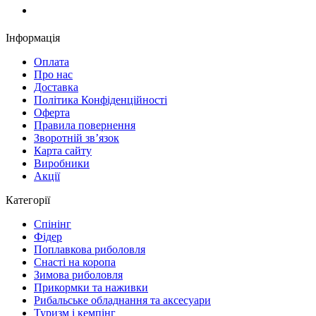
Замовити дзвінок
Інформація
Оплата
Про нас
Доставка
Політика Конфіденційності
Оферта
Правила повернення
Зворотній зв’язок
Карта сайту
Виробники
Акції
Категорії
Спінінг
Фідер
Поплавкова риболовля
Снасті на коропа
Зимова риболовля
Прикормки та наживки
Рибальське обладнання та аксесуари
Туризм і кемпінг