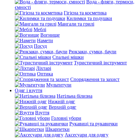
Вода - фляги, термоси,
ємності
Гігієна та косметика
Килимки та подушки
Мангали та грилі
Меблі
Вогнище
Намети
Посуд
Рюкзаки, сумки, баули
Спальні мішки
Туристичний інструмент
Ліхтарі
Оптика
Спорядження та захист
Мультитули
Одяг і взуття
Натільна білизна
Нижній одяг
Верхній одяг
Взуття
Головні убори
Рукавиці та рукавички
Шкарпетки
Аксесуари для одягу