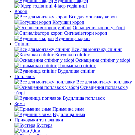
Вудилища фідер
Фідер годівниці
Короп
Все для монтажу короп
Котушки короп
Оснащення короп у зборі
Сигналізатори короп
Вудилища короп
Спінінг
Все для монтажу спінінг
Котушки спінінг
Оснащення спінінг у зборі
Приманки спінінг
Вудилища спінінг
Поплавок
Все для монтажу поплавку
Оснащення поплавок у
зборі
Вудилища поплавок
Зима
Приманка зима
Вудилища зима
Прикормки та наживки
Бустера
Діпи