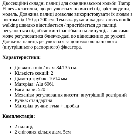
Двосекційні складні палиці для скандинавської ходьби Tramp
Fitnes - класична, що регулюється по висоті під зріст людини,
модель. Довжина палиці дозволяє використовувати їх людям з
ростом від 150 до 200 см. Темляк- рукавичка для занять nordic
walking швидко відстібається / пристібається до палиці,
регулюється під обсяг кисті застібкою на липучці, а так само
може регулюватися ближче-далі по відношенню до рукояті.
Довжина палиць регулюється за допомогою цангового
(внутрішнього распорного) фіксатора.
Характеристики:
Довжина min / max: 84/135 см.
Кількість секцій: 2
Діаметр трубок: 16/14 мм
Матеріал: Alu 6061
Вага пари: 520 г
Механізм регулювання висоти: внутрішній розпірний
Ручка: стандартна
Матеріал ручки: гума + пробка
Комплектація:
2 палиці,
2 снігових кільця діам. 5см