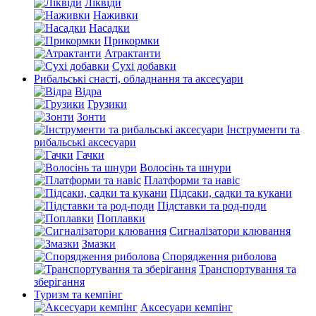
Ліквіди
Наживки
Насадки
Прикормки
Атрактанти
Сухі добавки
Рибальські снасті, обладнання та аксесуари
Відра
Грузики
Зонти
Інструменти та
рибальські аксесуари
Гачки
Волосінь та шнури
Платформи та навіс
Підсаки, садки та кукани
Підставки та род-поди
Поплавки
Сигналізатори клювання
Змазки
Спорядження риболова
Транспортування та
зберігання
Туризм та кемпінг
Аксесуари кемпінг