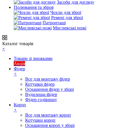
Засоби для догляду
Полювання та зброя
Чохли для зброї
Ремені для зброї
Патронташі
Мисливські ножі
Каталог товарів
×
Товари зі знижками
Акція
Фідер
+
Все для монтажу фідер
Котушки фідер
Оснащення фідер у зборі
Вудилища фідер
Фідер годівниці
Короп
+
Все для монтажу короп
Котушки короп
Оснащення короп у зборі