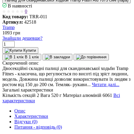
Палиці для скандинавської ходьби Tramp Flash Alu 7075 сині (пара)
В наявності
0
Код товару:
TRR-011
Артикул:
42518
Tramp
1093
грн
Знайшли дешевше?
Купити
В 1 клік
Скорочений опис
Двосекційні складні палиці для скандинавської ходьби Tramp
Fitnes - класична, що регулюється по висоті під зріст людини,
модель. Довжина палиці дозволяє використовувати їх людям з
ростом від 150 до 200 см. Темляк- рукави...
Читати далі...
Загальні характеристики
Кількість секцій
2
Вага
520 г
Матеріал
алюміній 6061
Всі
характеристики
Опис
Характеристики
Відгуки (0)
Питання - відповідь (0)