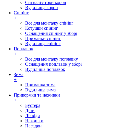
Сигналізатори короп
Вудилища короп
Спінінг
+
Все для монтажу спінінг
Котушки спінінг
Оснащення спінінг у зборі
Приманки спінінг
Вудилища спінінг
Поплавок
+
Все для монтажу поплавку
Оснащення поплавок у зборі
Вудилища поплавок
Зима
+
Приманка зима
Вудилища зима
Прикормки та наживки
+
Бустера
Діпи
Ліквіди
Наживки
Насадки