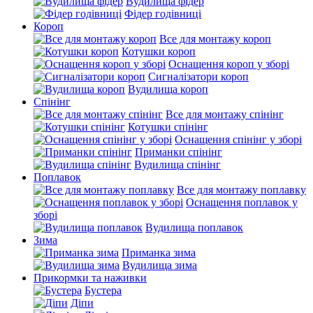
Вудилища фідер
Фідер годівниці
Короп
Все для монтажу короп
Котушки короп
Оснащення короп у зборі
Сигналізатори короп
Вудилища короп
Спінінг
Все для монтажу спінінг
Котушки спінінг
Оснащення спінінг у зборі
Приманки спінінг
Вудилища спінінг
Поплавок
Все для монтажу поплавку
Оснащення поплавок у
зборі
Вудилища поплавок
Зима
Приманка зима
Вудилища зима
Прикормки та наживки
Бустера
Діпи