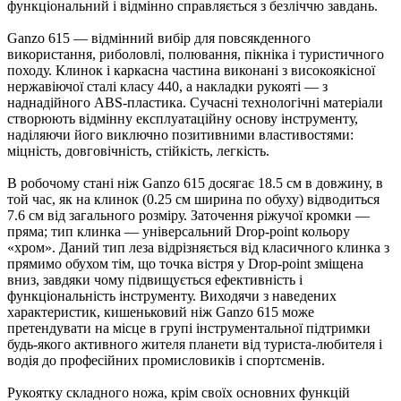
функціональний і відмінно справляється з безліччю завдань.
Ganzo 615 — відмінний вибір для повсякденного
використання, риболовлі, полювання, пікніка і туристичного
походу. Клинок і каркасна частина виконані з високоякісної
нержавіючої сталі класу 440, а накладки рукояті — з
наднадійного ABS-пластика. Сучасні технологічні матеріали
створюють відмінну експлуатаційну основу інструменту,
наділяючи його виключно позитивними властивостями:
міцність, довговічність, стійкість, легкість.
В робочому стані ніж Ganzo 615 досягає 18.5 см в довжину, в
той час, як на клинок (0.25 см ширина по обуху) відводиться
7.6 см від загального розміру. Заточення ріжучої кромки —
пряма; тип клинка — універсальний Drop-point кольору
«хром». Даний тип леза відрізняється від класичного клинка з
прямимо обухом тім, що точка вістря у Drop-point зміщена
вниз, завдяки чому підвищується ефективність і
функціональність інструменту. Виходячи з наведених
характеристик, кишеньковий ніж Ganzo 615 може
претендувати на місце в групі інструментальної підтримки
будь-якого активного жителя планети від туриста-любителя і
водія до професійних промисловиків і спортсменів.
Рукоятку складного ножа, крім своїх основних функцій