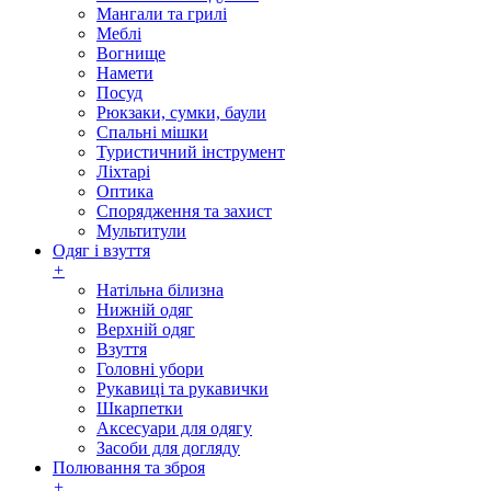
Мангали та грилі
Меблі
Вогнище
Намети
Посуд
Рюкзаки, сумки, баули
Спальні мішки
Туристичний інструмент
Ліхтарі
Оптика
Спорядження та захист
Мультитули
Одяг і взуття
+
Натільна білизна
Нижній одяг
Верхній одяг
Взуття
Головні убори
Рукавиці та рукавички
Шкарпетки
Аксесуари для одягу
Засоби для догляду
Полювання та зброя
+