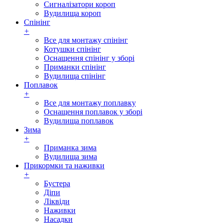
Сигналізатори короп
Вудилища короп
Спінінг
+
Все для монтажу спінінг
Котушки спінінг
Оснащення спінінг у зборі
Приманки спінінг
Вудилища спінінг
Поплавок
+
Все для монтажу поплавку
Оснащення поплавок у зборі
Вудилища поплавок
Зима
+
Приманка зима
Вудилища зима
Прикормки та наживки
+
Бустера
Діпи
Ліквіди
Наживки
Насадки