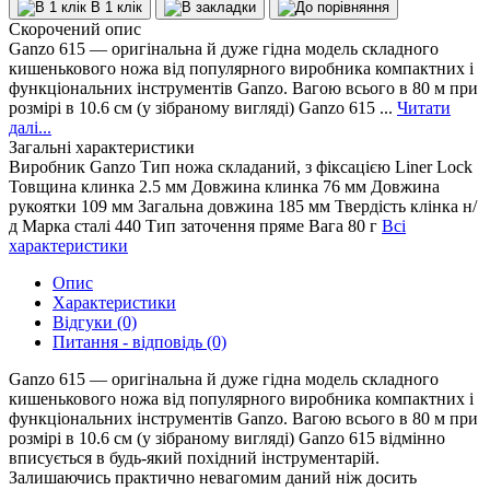
В 1 клік
Скорочений опис
Ganzo 615 — оригінальна й дуже гідна модель складного
кишенькового ножа від популярного виробника компактних і
функціональних інструментів Ganzo. Вагою всього в 80 м при
розмірі в 10.6 см (у зібраному вигляді) Ganzo 615 ...
Читати
далі...
Загальні характеристики
Виробник
Ganzo
Тип ножа
складаний, з фіксацією Liner Lock
Товщина клинка
2.5 мм
Довжина клинка
76 мм
Довжина
рукоятки
109 мм
Загальна довжина
185 мм
Твердість клінка
н/
д
Марка сталі
440
Тип заточення
пряме
Вага
80 г
Всі
характеристики
Опис
Характеристики
Відгуки (0)
Питання - відповідь (0)
Ganzo 615 — оригінальна й дуже гідна модель складного
кишенькового ножа від популярного виробника компактних і
функціональних інструментів Ganzo. Вагою всього в 80 м при
розмірі в 10.6 см (у зібраному вигляді) Ganzo 615 відмінно
вписується в будь-який похідний інструментарій.
Залишаючись практично невагомим даний ніж досить