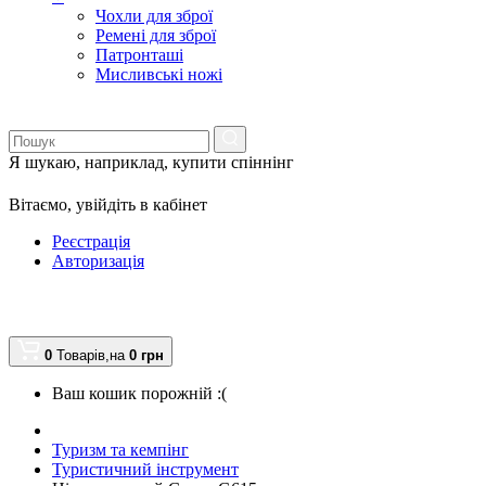
Чохли для зброї
Ремені для зброї
Патронташі
Мисливські ножі
Я шукаю, наприклад,
купити спіннінг
Вітаємо,
увійдіть в кабінет
Реєстрація
Авторизація
0
Товарів,
на
0
грн
Ваш кошик порожній :(
Туризм та кемпінг
Туристичний інструмент