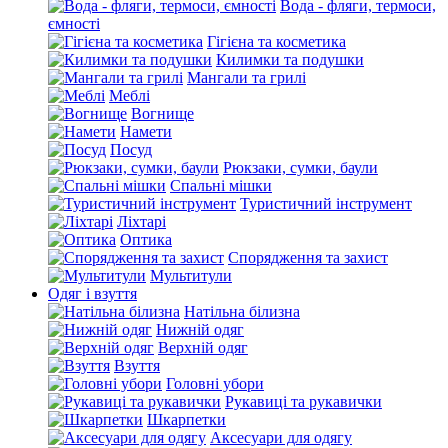
Вода - фляги, термоси,
ємності
Гігієна та косметика
Килимки та подушки
Мангали та грилі
Меблі
Вогнище
Намети
Посуд
Рюкзаки, сумки, баули
Спальні мішки
Туристичний інструмент
Ліхтарі
Оптика
Спорядження та захист
Мультитули
Одяг і взуття
Натільна білизна
Нижній одяг
Верхній одяг
Взуття
Головні убори
Рукавиці та рукавички
Шкарпетки
Аксесуари для одягу