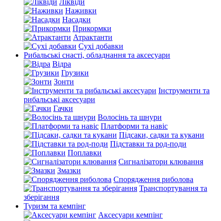
Ліквіди
Наживки
Насадки
Прикормки
Атрактанти
Сухі добавки
Рибальські снасті, обладнання та аксесуари
Відра
Грузики
Зонти
Інструменти та
рибальські аксесуари
Гачки
Волосінь та шнури
Платформи та навіс
Підсаки, садки та кукани
Підставки та род-поди
Поплавки
Сигналізатори клювання
Змазки
Спорядження риболова
Транспортування та
зберігання
Туризм та кемпінг
Аксесуари кемпінг