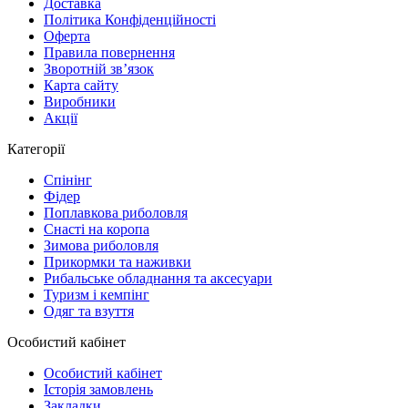
Доставка
Політика Конфіденційності
Оферта
Правила повернення
Зворотній зв’язок
Карта сайту
Виробники
Акції
Категорії
Спінінг
Фідер
Поплавкова риболовля
Снасті на коропа
Зимова риболовля
Прикормки та наживки
Рибальське обладнання та аксесуари
Туризм і кемпінг
Одяг та взуття
Особистий кабінет
Особистий кабінет
Історія замовлень
Закладки