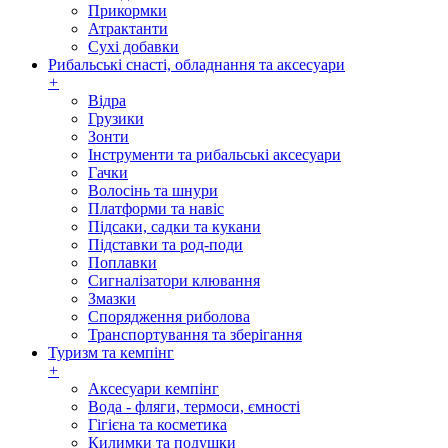
Прикормки
Атрактанти
Сухі добавки
Рибальські снасті, обладнання та аксесуари
+
Відра
Грузики
Зонти
Інструменти та рибальські аксесуари
Гачки
Волосінь та шнури
Платформи та навіс
Підсаки, садки та кукани
Підставки та род-поди
Поплавки
Сигналізатори клювання
Змазки
Спорядження риболова
Транспортування та зберігання
Туризм та кемпінг
+
Аксесуари кемпінг
Вода - фляги, термоси, ємності
Гігієна та косметика
Килимки та подушки