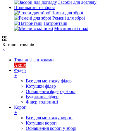
Засоби для догляду
Полювання та зброя
Чохли для зброї
Ремені для зброї
Патронташі
Мисливські ножі
Каталог товарів
×
Товари зі знижками
Акція
Фідер
+
Все для монтажу фідер
Котушки фідер
Оснащення фідер у зборі
Вудилища фідер
Фідер годівниці
Короп
+
Все для монтажу короп
Котушки короп
Оснащення короп у зборі