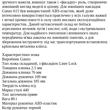
зручного важеля, виконує також і «фасадну» роль, створюючи
зовнішній вигляд моделі в цілому. Для зовнішніх накладок
Ganzo 615 був використаний ABS-пластик, який дуже
інтенсивно використовується практично у всіх галузях важкої
і легкої промисловості в силу своїх високих експлуатаційних
характеристик. Даний нетоксичний склад не боїться
агресивних впливів лугів і кислот, олії, води і екстремальних
температур. Для надійного зчеплення і впевненого хвата
передбачена м'яка накатка на зовнішніх панелях, а для
збереження інструменту під час транспортування встановлена
кріпильна металева кліпса.
Характеристики ножа
Виробник
Ganzo
Тип ножа
складаний, з фіксацією Liner Lock
Товщина клинка
2.5 мм
Довжина клинка
76 мм
Довжина рукоятки
109 мм
Загальна довжина
185 мм
Твердість клінка
н/д
Марка сталі
440
Тип заточення
пряме
Вага
80 г
Матеріал рукоятки
ABS-пластик
Колір рукоятки
чорний