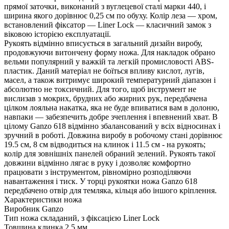
прямої заточки, виконаний з вуглецевої сталі марки 440, і
ширина якого дорівнює 0,25 см по обуху. Колір леза — хром,
встановлений фіксатор — Liner Lock — класичний замок з
віковою історією експлуатації.
Рукоять відмінно вписується в загальний дизайн виробу,
продовжуючи витончену форму ножа. Для накладок обрано
вельми популярний у важкій та легкій промисловості ABS-
пластик. Даний матеріал не боїться впливу кислот, лугів,
масел, а також витримує широкий температурний діапазон і
абсолютно не токсичний. Для того, щоб інструмент не
вислизав з мокрих, брудних або жирних рук, передбачена
цілком лояльна накатка, яка не буде впиватися вам в долоню,
навпаки — забезпечить добре зчеплення і впевнений хват. В
цілому Ganzo 618 відмінно збалансований у всіх відносинах і
зручний в роботі. Довжина виробу в робочому стані дорівнює
19.5 см, 8 см відводиться на клинок і 11.5 см - на рукоять;
колір для зовнішніх панелей обраний зелений. Рукоять такої
довжини відмінно лягає в руку і дозволяє комфортно
працювати з інструментом, рівномірно розподіляючи
навантаження і тиск. У торці рукоятки ножа Ganzo 618
передбачено отвір для темляка, кільця або іншого кріплення.
Характеристики ножа
Виробник
Ganzo
Тип ножа
складаний, з фіксацією Liner Lock
Товщина клинка
2.5 мм