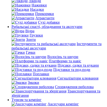
Ліквіди
Наживки
Насадки
Прикормки
Атрактанти
Сухі добавки
Рибальські снасті, обладнання та аксесуари
Відра
Грузики
Зонти
Інструменти та
рибальські аксесуари
Гачки
Волосінь та шнури
Платформи та навіс
Підсаки, садки та кукани
Підставки та род-поди
Поплавки
Сигналізатори клювання
Змазки
Спорядження риболова
Транспортування та
зберігання
Туризм та кемпінг
Аксесуари кемпінг