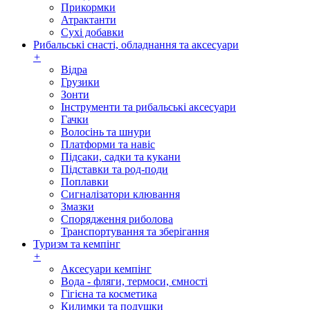
Прикормки
Атрактанти
Сухі добавки
Рибальські снасті, обладнання та аксесуари
+
Відра
Грузики
Зонти
Інструменти та рибальські аксесуари
Гачки
Волосінь та шнури
Платформи та навіс
Підсаки, садки та кукани
Підставки та род-поди
Поплавки
Сигналізатори клювання
Змазки
Спорядження риболова
Транспортування та зберігання
Туризм та кемпінг
+
Аксесуари кемпінг
Вода - фляги, термоси, ємності
Гігієна та косметика
Килимки та подушки