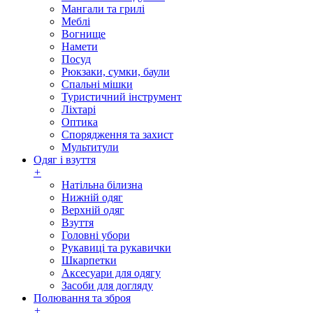
Мангали та грилі
Меблі
Вогнище
Намети
Посуд
Рюкзаки, сумки, баули
Спальні мішки
Туристичний інструмент
Ліхтарі
Оптика
Спорядження та захист
Мультитули
Одяг і взуття
+
Натільна білизна
Нижній одяг
Верхній одяг
Взуття
Головні убори
Рукавиці та рукавички
Шкарпетки
Аксесуари для одягу
Засоби для догляду
Полювання та зброя
+