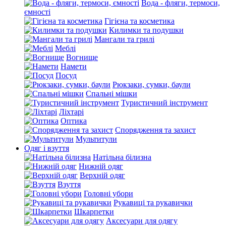
Вода - фляги, термоси,
ємності
Гігієна та косметика
Килимки та подушки
Мангали та грилі
Меблі
Вогнище
Намети
Посуд
Рюкзаки, сумки, баули
Спальні мішки
Туристичний інструмент
Ліхтарі
Оптика
Спорядження та захист
Мультитули
Одяг і взуття
Натільна білизна
Нижній одяг
Верхній одяг
Взуття
Головні убори
Рукавиці та рукавички
Шкарпетки
Аксесуари для одягу