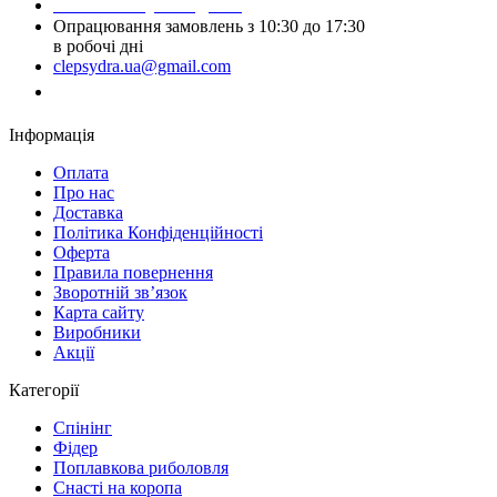
Написати у Telegram
Опрацювання замовлень з 10:30 до 17:30
в робочі дні
clepsydra.ua@gmail.com
Замовити дзвінок
Інформація
Оплата
Про нас
Доставка
Політика Конфіденційності
Оферта
Правила повернення
Зворотній зв’язок
Карта сайту
Виробники
Акції
Категорії
Спінінг
Фідер
Поплавкова риболовля
Снасті на коропа