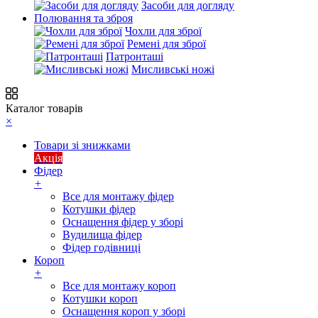
Засоби для догляду
Полювання та зброя
Чохли для зброї
Ремені для зброї
Патронташі
Мисливські ножі
Каталог товарів
×
Товари зі знижками
Акція
Фідер
+
Все для монтажу фідер
Котушки фідер
Оснащення фідер у зборі
Вудилища фідер
Фідер годівниці
Короп
+
Все для монтажу короп
Котушки короп
Оснащення короп у зборі