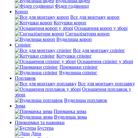
Вудилища фідер
Фідер годівниці
Короп
Все для монтажу короп
Котушки короп
Оснащення короп у зборі
Сигналізатори короп
Вудилища короп
Спінінг
Все для монтажу спінінг
Котушки спінінг
Оснащення спінінг у зборі
Приманки спінінг
Вудилища спінінг
Поплавок
Все для монтажу поплавку
Оснащення поплавок у
зборі
Вудилища поплавок
Зима
Приманка зима
Вудилища зима
Прикормки та наживки
Бустера
Діпи