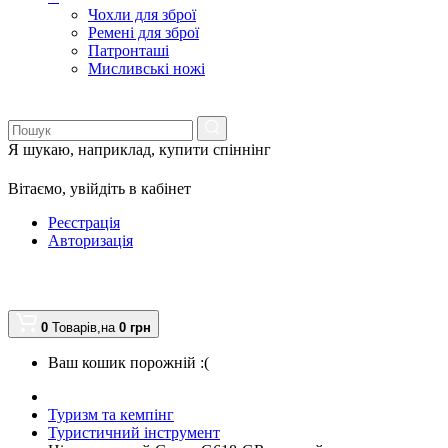
Чохли для зброї
Ремені для зброї
Патронташі
Мисливські ножі
Я шукаю, наприклад,
купити спіннінг
Вітаємо,
увійдіть в кабінет
Реєстрація
Авторизація
0
Товарів,
на
0
грн
Ваш кошик порожній :(
Туризм та кемпінг
Туристичний інструмент