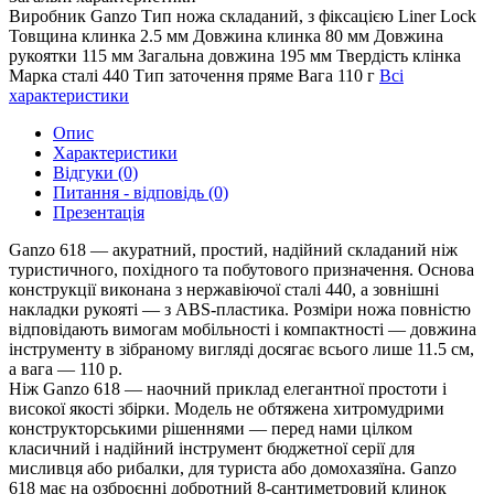
Виробник
Ganzo
Тип ножа
складаний, з фіксацією Liner Lock
Товщина клинка
2.5 мм
Довжина клинка
80 мм
Довжина
рукоятки
115 мм
Загальна довжина
195 мм
Твердість клінка
Марка сталі
440
Тип заточення
пряме
Вага
110 г
Всі
характеристики
Опис
Характеристики
Відгуки (0)
Питання - відповідь (0)
Презентація
Ganzo 618 — акуратний, простий, надійний складаний ніж
туристичного, похідного та побутового призначення. Основа
конструкції виконана з нержавіючої сталі 440, а зовнішні
накладки рукояті — з ABS-пластика. Розміри ножа повністю
відповідають вимогам мобільності і компактності — довжина
інструменту в зібраному вигляді досягає всього лише 11.5 см,
а вага — 110 р.
Ніж Ganzo 618 — наочний приклад елегантної простоти і
високої якості збірки. Модель не обтяжена хитромудрими
конструкторськими рішеннями — перед нами цілком
класичний і надійний інструмент бюджетної серії для
мисливця або рибалки, для туриста або домохазяїна. Ganzo
618 має на озброєнні добротний 8-сантиметровий клинок