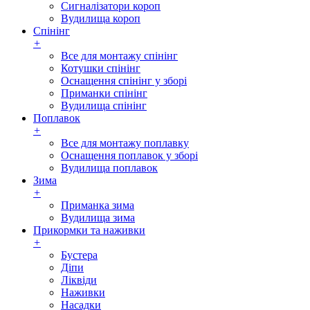
Сигналізатори короп
Вудилища короп
Спінінг
+
Все для монтажу спінінг
Котушки спінінг
Оснащення спінінг у зборі
Приманки спінінг
Вудилища спінінг
Поплавок
+
Все для монтажу поплавку
Оснащення поплавок у зборі
Вудилища поплавок
Зима
+
Приманка зима
Вудилища зима
Прикормки та наживки
+
Бустера
Діпи
Ліквіди
Наживки
Насадки