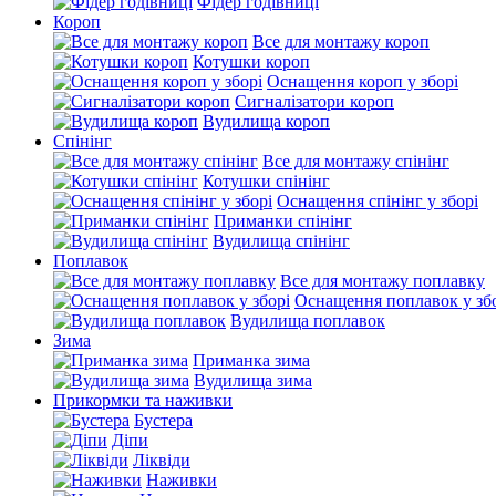
Фідер годівниці
Короп
Все для монтажу короп
Котушки короп
Оснащення короп у зборі
Сигналізатори короп
Вудилища короп
Спінінг
Все для монтажу спінінг
Котушки спінінг
Оснащення спінінг у зборі
Приманки спінінг
Вудилища спінінг
Поплавок
Все для монтажу поплавку
Оснащення поплавок у зб
Вудилища поплавок
Зима
Приманка зима
Вудилища зима
Прикормки та наживки
Бустера
Діпи
Ліквіди
Наживки