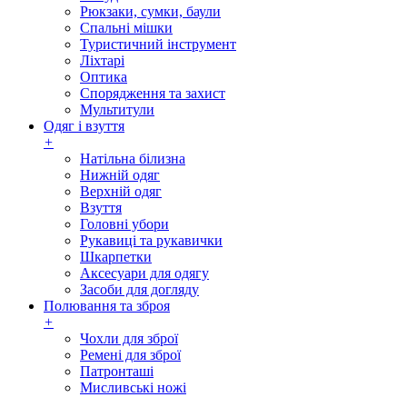
Рюкзаки, сумки, баули
Спальні мішки
Туристичний інструмент
Ліхтарі
Оптика
Спорядження та захист
Мультитули
Одяг і взуття
+
Натільна білизна
Нижній одяг
Верхній одяг
Взуття
Головні убори
Рукавиці та рукавички
Шкарпетки
Аксесуари для одягу
Засоби для догляду
Полювання та зброя
+
Чохли для зброї
Ремені для зброї
Патронташі
Мисливські ножі