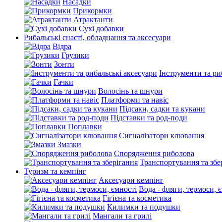
Насадки
Прикормки
Атрактанти
Сухі добавки
Рибальські снасті, обладнання та аксесуари
Відра
Грузики
Зонти
Інструменти та ри
Гачки
Волосінь та шнури
Платформи та навіс
Підсаки, садки та кукани
Підставки та род-поди
Поплавки
Сигналізатори клювання
Змазки
Спорядження риболова
Транспортування та збе
Туризм та кемпінг
Аксесуари кемпінг
Вода - фляги, термоси, 
Гігієна та косметика
Килимки та подушки
Мангали та грилі