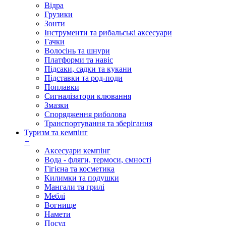
Відра
Грузики
Зонти
Інструменти та рибальські аксесуари
Гачки
Волосінь та шнури
Платформи та навіс
Підсаки, садки та кукани
Підставки та род-поди
Поплавки
Сигналізатори клювання
Змазки
Спорядження риболова
Транспортування та зберігання
Туризм та кемпінг
+
Аксесуари кемпінг
Вода - фляги, термоси, ємності
Гігієна та косметика
Килимки та подушки
Мангали та грилі
Меблі
Вогнище
Намети
Посуд