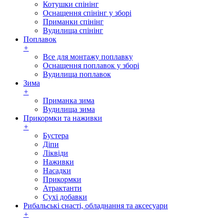
Котушки спінінг
Оснащення спінінг у зборі
Приманки спінінг
Вудилища спінінг
Поплавок
+
Все для монтажу поплавку
Оснащення поплавок у зборі
Вудилища поплавок
Зима
+
Приманка зима
Вудилища зима
Прикормки та наживки
+
Бустера
Діпи
Ліквіди
Наживки
Насадки
Прикормки
Атрактанти
Сухі добавки
Рибальські снасті, обладнання та аксесуари
+