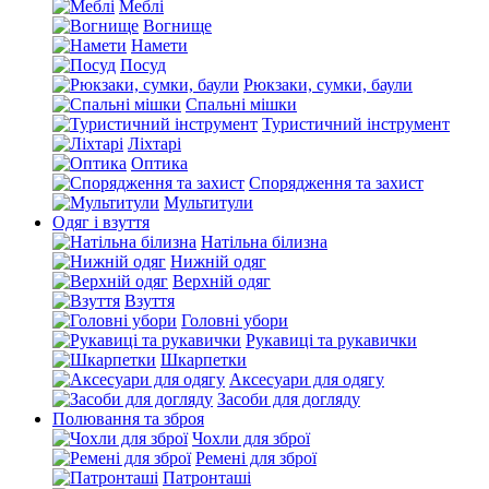
Меблі
Вогнище
Намети
Посуд
Рюкзаки, сумки, баули
Спальні мішки
Туристичний інструмент
Ліхтарі
Оптика
Спорядження та захист
Мультитули
Одяг і взуття
Натільна білизна
Нижній одяг
Верхній одяг
Взуття
Головні убори
Рукавиці та рукавички
Шкарпетки
Аксесуари для одягу
Засоби для догляду
Полювання та зброя
Чохли для зброї
Ремені для зброї
Патронташі