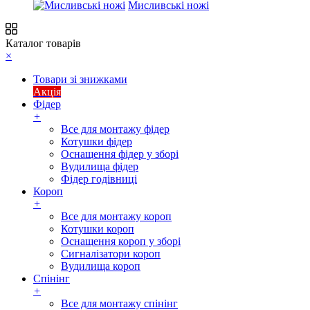
Мисливські ножі
Каталог товарів
×
Товари зі знижками
Акція
Фідер
+
Все для монтажу фідер
Котушки фідер
Оснащення фідер у зборі
Вудилища фідер
Фідер годівниці
Короп
+
Все для монтажу короп
Котушки короп
Оснащення короп у зборі
Сигналізатори короп
Вудилища короп
Спінінг
+
Все для монтажу спінінг