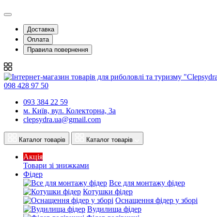
Подивитися
Подивитися
Доставка
Оплата
Правила повернення
098 428 97 50
093 384 22 59
м. Київ, вул. Колекторна, 3а
clepsydra.ua@gmail.com
Каталог товарів
Каталог товарів
Акція
Товари зі знижками
Фідер
Все для монтажу фідер
Котушки фідер
Оснащення фідер у зборі
Вудилища фідер