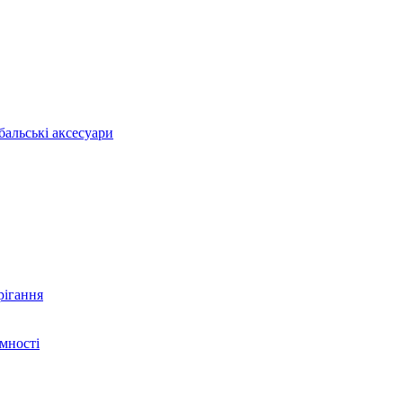
бальські аксесуари
рігання
ємності