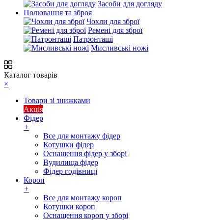
Засоби для догляду
Полювання та зброя
Чохли для зброї
Ремені для зброї
Патронташі
Мисливські ножі
Каталог товарів
×
Товари зі знижками
Акція
Фідер
+
Все для монтажу фідер
Котушки фідер
Оснащення фідер у зборі
Вудилища фідер
Фідер годівниці
Короп
+
Все для монтажу короп
Котушки короп
Оснащення короп у зборі