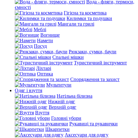
Вода - фляги, термоси,
ємності
Гігієна та косметика
Килимки та подушки
Мангали та грилі
Меблі
Вогнище
Намети
Посуд
Рюкзаки, сумки, баули
Спальні мішки
Туристичний інструмент
Ліхтарі
Оптика
Спорядження та захист
Мультитули
Одяг і взуття
Натільна білизна
Нижній одяг
Верхній одяг
Взуття
Головні убори
Рукавиці та рукавички
Шкарпетки
Аксесуари для одягу