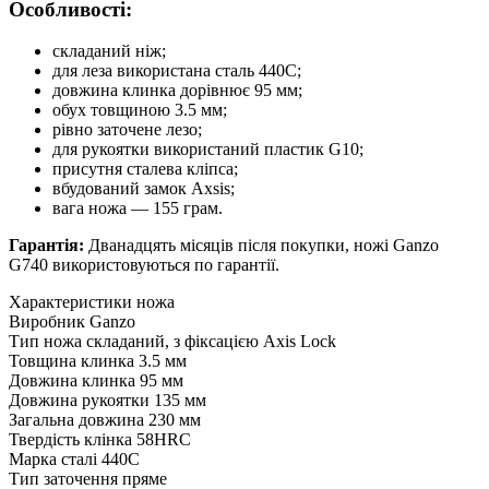
Особливості:
складаний ніж;
для леза використана сталь 440С;
довжина клинка дорівнює 95 мм;
обух товщиною 3.5 мм;
рівно заточене лезо;
для рукоятки використаний пластик G10;
присутня сталева кліпса;
вбудований замок Axsis;
вага ножа — 155 грам.
Гарантія:
Дванадцять місяців після покупки, ножі Ganzo
G740 використовуються по гарантії.
Характеристики ножа
Виробник
Ganzo
Тип ножа
складаний, з фіксацією Axis Lock
Товщина клинка
3.5 мм
Довжина клинка
95 мм
Довжина рукоятки
135 мм
Загальна довжина
230 мм
Твердість клінка
58HRC
Марка сталі
440C
Тип заточення
пряме