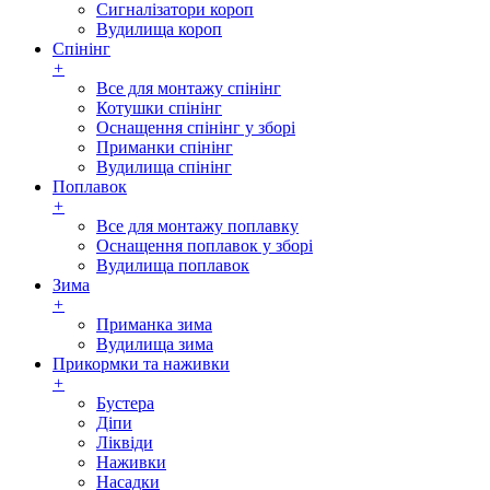
Сигналізатори короп
Вудилища короп
Спінінг
+
Все для монтажу спінінг
Котушки спінінг
Оснащення спінінг у зборі
Приманки спінінг
Вудилища спінінг
Поплавок
+
Все для монтажу поплавку
Оснащення поплавок у зборі
Вудилища поплавок
Зима
+
Приманка зима
Вудилища зима
Прикормки та наживки
+
Бустера
Діпи
Ліквіди
Наживки
Насадки