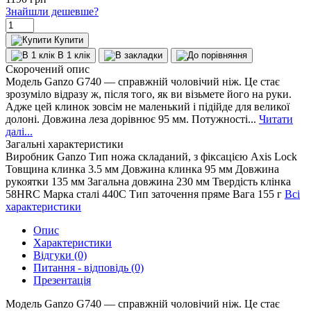
Знайшли дешевше?
Купити
В 1 клік
Скорочений опис
Модель Ganzo G740 — справжній чоловічий ніж. Це стає
зрозуміло відразу ж, після того, як ви візьмете його на руки.
Адже цей клинок зовсім не маленький і підійде для великої
долоні. Довжина леза дорівнює 95 мм. Потужності...
Читати
далі...
Загальні характеристики
Виробник
Ganzo
Тип ножа
складаний, з фіксацією Axis Lock
Товщина клинка
3.5 мм
Довжина клинка
95 мм
Довжина
рукоятки
135 мм
Загальна довжина
230 мм
Твердість клінка
58HRC
Марка сталі
440C
Тип заточення
пряме
Вага
155 г
Всі
характеристики
Опис
Характеристики
Відгуки (0)
Питання - відповідь (0)
Презентація
Модель Ganzo G740 — справжній чоловічий ніж. Це стає