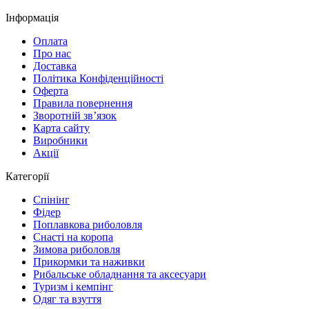
Інформація
Оплата
Про нас
Доставка
Політика Конфіденційності
Оферта
Правила повернення
Зворотній зв’язок
Карта сайту
Виробники
Акції
Категорії
Спінінг
Фідер
Поплавкова риболовля
Снасті на коропа
Зимова риболовля
Прикормки та наживки
Рибальське обладнання та аксесуари
Туризм і кемпінг
Одяг та взуття