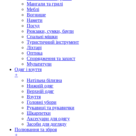
Мангали та грилі
Меблі
Вогнище
Намети
Посуд
Рюкзаки, сумки, баули
Спальні мішки
Туристичний інструмент
Ліхтарі
Оптика
Спорядження та захист
Мультитули
Одяг і взуття
+
Натільна білизна
Нижній одяг
Верхній одяг
Взуття
Головні убори
Рукавиці та рукавички
Шкарпетки
Аксесуари для одягу
Засоби для догляду
Полювання та зброя
+