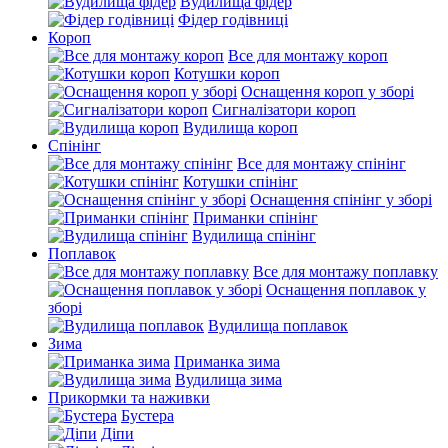
Вудилища фідер
Фідер годівниці
Короп
Все для монтажу короп
Котушки короп
Оснащення короп у зборі
Сигналізатори короп
Вудилища короп
Спінінг
Все для монтажу спінінг
Котушки спінінг
Оснащення спінінг у зборі
Приманки спінінг
Вудилища спінінг
Поплавок
Все для монтажу поплавку
Оснащення поплавок у
зборі
Вудилища поплавок
Зима
Приманка зима
Вудилища зима
Прикормки та наживки
Бустера
Діпи