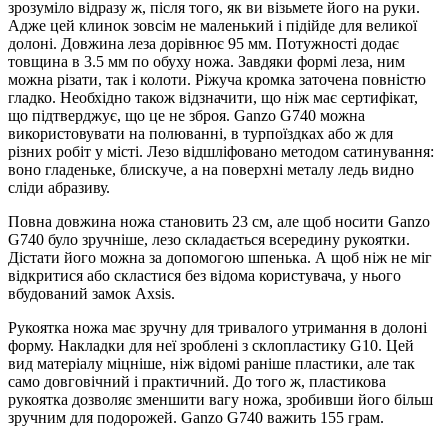
зрозуміло відразу ж, після того, як ви візьмете його на руки.
Адже цей клинок зовсім не маленький і підійде для великої
долоні. Довжина леза дорівнює 95 мм. Потужності додає
товщина в 3.5 мм по обуху ножа. Завдяки формі леза, ним
можна різати, так і колоти. Ріжуча кромка заточена повністю
гладко. Необхідно також відзначити, що ніж має сертифікат,
що підтверджує, що це не зброя. Ganzo G740 можна
використовувати на полюванні, в турпоїздках або ж для
різних робіт у місті. Лезо відшліфовано методом сатинування:
воно гладеньке, блискуче, а на поверхні металу ледь видно
сліди абразиву.
Повна довжина ножа становить 23 см, але щоб носити Ganzo
G740 було зручніше, лезо складається всередину рукоятки.
Дістати його можна за допомогою шпенька. А щоб ніж не міг
відкритися або скластися без відома користувача, у нього
вбудований замок Axsis.
Рукоятка ножа має зручну для тривалого утримання в долоні
форму. Накладки для неї зроблені з склопластику G10. Цей
вид матеріалу міцніше, ніж відомі раніше пластики, але так
само довговічний і практичний. До того ж, пластикова
рукоятка дозволяє зменшити вагу ножа, зробивши його більш
зручним для подорожей. Ganzo G740 важить 155 грам.