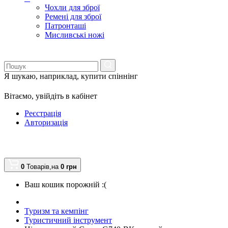
Чохли для зброї
Ремені для зброї
Патронташі
Мисливські ножі
Я шукаю, наприклад,
купити спіннінг
Вітаємо,
увійдіть в кабінет
Реєстрація
Авторизація
0
Товарів,
на
0
грн
Ваш кошик порожній :(
Туризм та кемпінг
Туристичний інструмент