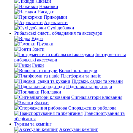
Ліквіди
Наживки
Насадки
Прикормки
Атрактанти
Сухі добавки
Рибальські снасті, обладнання та аксесуари
Відра
Грузики
Зонти
Інструменти та
рибальські аксесуари
Гачки
Волосінь та шнури
Платформи та навіс
Підсаки, садки та кукани
Підставки та род-поди
Поплавки
Сигналізатори клювання
Змазки
Спорядження риболова
Транспортування та
зберігання
Туризм та кемпінг
Аксесуари кемпінг