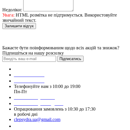
Недоліки:
Увага:
HTML розмітка не підтримується. Використовуйте
звичайний текст.
Залишити відгук
Бажаєте бути поінформованим щодо всіх акцій та знижок?
Підпишіться на нашу розсилку
Підписатись
Зробити замовлення
098 428 97 50
093 384 22 59
Телефонуйте нам з 10:00 до 19:00
Пн-Пт
Написати у Viber
Написати у Telegram
Опрацювання замовлень з 10:30 до 17:30
в робочі дні
clepsydra.ua@gmail.com
Замовити дзвінок