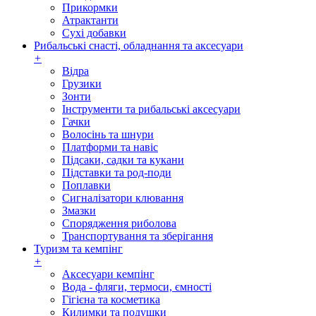
Прикормки
Атрактанти
Сухі добавки
Рибальські снасті, обладнання та аксесуари
+
Відра
Грузики
Зонти
Інструменти та рибальські аксесуари
Гачки
Волосінь та шнури
Платформи та навіс
Підсаки, садки та кукани
Підставки та род-поди
Поплавки
Сигналізатори клювання
Змазки
Спорядження риболова
Транспортування та зберігання
Туризм та кемпінг
+
Аксесуари кемпінг
Вода - фляги, термоси, ємності
Гігієна та косметика
Килимки та подушки