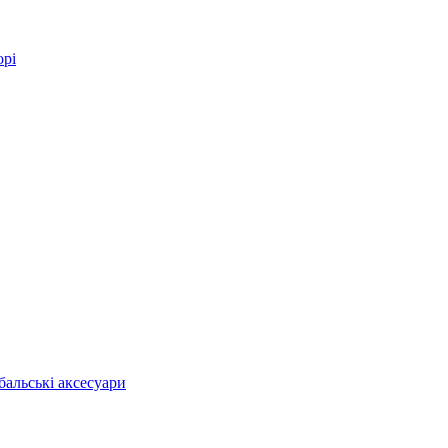
орі
бальські аксесуари