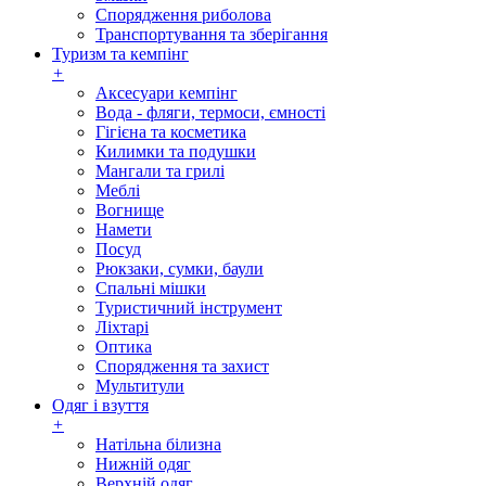
Спорядження риболова
Транспортування та зберігання
Туризм та кемпінг
+
Аксесуари кемпінг
Вода - фляги, термоси, ємності
Гігієна та косметика
Килимки та подушки
Мангали та грилі
Меблі
Вогнище
Намети
Посуд
Рюкзаки, сумки, баули
Спальні мішки
Туристичний інструмент
Ліхтарі
Оптика
Спорядження та захист
Мультитули
Одяг і взуття
+
Натільна білизна
Нижній одяг
Верхній одяг