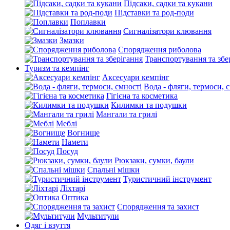
Підсаки, садки та кукани
Підставки та род-поди
Поплавки
Сигналізатори клювання
Змазки
Спорядження риболова
Транспортування та збе
Туризм та кемпінг
Аксесуари кемпінг
Вода - фляги, термоси, 
Гігієна та косметика
Килимки та подушки
Мангали та грилі
Меблі
Вогнище
Намети
Посуд
Рюкзаки, сумки, баули
Спальні мішки
Туристичний інструмент
Ліхтарі
Оптика
Спорядження та захист
Мультитули
Одяг і взуття