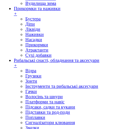
Вудилища зима
Прикормки та наживки
+
Бустера
Діпи
Ліквіди
Наживки
Насадки
Прикормки
Атрактанти
Сухі добавки
Рибальські снасті, обладнання та аксесуари
+
Відра
Грузики
Зонти
Інструменти та рибальські аксесуари
Гачки
Волосінь та шнури
Платформи та навіс
Підсаки, садки та кукани
Підставки та род-поди
Поплавки
Сигналізатори клювання
Змазки