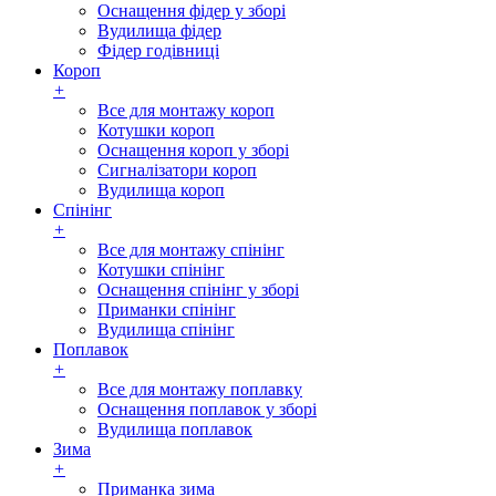
Оснащення фідер у зборі
Вудилища фідер
Фідер годівниці
Короп
+
Все для монтажу короп
Котушки короп
Оснащення короп у зборі
Сигналізатори короп
Вудилища короп
Спінінг
+
Все для монтажу спінінг
Котушки спінінг
Оснащення спінінг у зборі
Приманки спінінг
Вудилища спінінг
Поплавок
+
Все для монтажу поплавку
Оснащення поплавок у зборі
Вудилища поплавок
Зима
+
Приманка зима