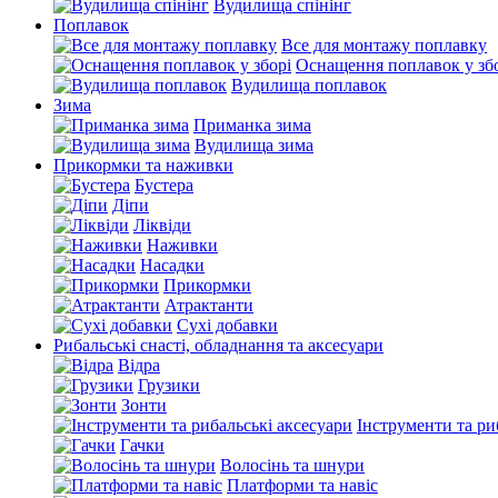
Вудилища спінінг
Поплавок
Все для монтажу поплавку
Оснащення поплавок у зб
Вудилища поплавок
Зима
Приманка зима
Вудилища зима
Прикормки та наживки
Бустера
Діпи
Ліквіди
Наживки
Насадки
Прикормки
Атрактанти
Сухі добавки
Рибальські снасті, обладнання та аксесуари
Відра
Грузики
Зонти
Інструменти та ри
Гачки
Волосінь та шнури
Платформи та навіс