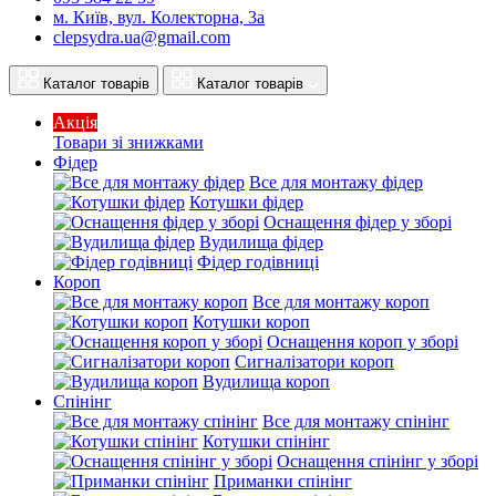
м. Київ, вул. Колекторна, 3а
clepsydra.ua@gmail.com
Каталог товарів
Каталог товарів
Акція
Товари зі знижками
Фідер
Все для монтажу фідер
Котушки фідер
Оснащення фідер у зборі
Вудилища фідер
Фідер годівниці
Короп
Все для монтажу короп
Котушки короп
Оснащення короп у зборі
Сигналізатори короп
Вудилища короп
Спінінг
Все для монтажу спінінг
Котушки спінінг
Оснащення спінінг у зборі
Приманки спінінг