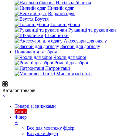
Натільна білизна
Нижній одяг
Верхній одяг
Взуття
Головні убори
Рукавиці та рукавички
Шкарпетки
Аксесуари для одягу
Засоби для догляду
Полювання та зброя
Чохли для зброї
Ремені для зброї
Патронташі
Мисливські ножі
Каталог товарів
×
Товари зі знижками
Акція
Фідер
+
Все для монтажу фідер
Котушки фідер