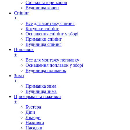
Сигналізатори короп
Вудилища короп
Спінінг
+
Все для монтажу спінінг
Котушки спінінг
Оснащення спінінг у зборі
Приманки спінінг
Вудилища спінінг
Поплавок
+
Все для монтажу поплавку
Оснащення поплавок у зборі
Вудилища поплавок
Зима
+
Приманка зима
Вудилища зима
Прикормки та наживки
+
Бустера
Діпи
Ліквіди
Наживки
Насадки