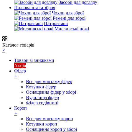
Засоби для догляду
Полювання та зброя
Чохли для зброї
Ремені для зброї
Патронташі
Мисливські ножі
Каталог товарів
×
Товари зі знижками
Акція
Фідер
+
Все для монтажу фідер
Котушки фідер
Оснащення фідер у зборі
Вудилища фідер
Фідер годівниці
Короп
+
Все для монтажу короп
Котушки короп
Оснащення короп у зборі