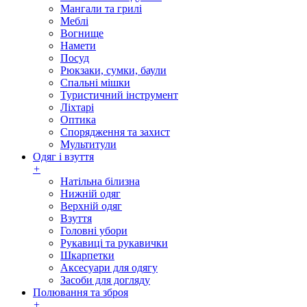
Мангали та грилі
Меблі
Вогнище
Намети
Посуд
Рюкзаки, сумки, баули
Спальні мішки
Туристичний інструмент
Ліхтарі
Оптика
Спорядження та захист
Мультитули
Одяг і взуття
+
Натільна білизна
Нижній одяг
Верхній одяг
Взуття
Головні убори
Рукавиці та рукавички
Шкарпетки
Аксесуари для одягу
Засоби для догляду
Полювання та зброя
+