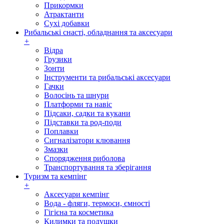
Прикормки
Атрактанти
Сухі добавки
Рибальські снасті, обладнання та аксесуари
+
Відра
Грузики
Зонти
Інструменти та рибальські аксесуари
Гачки
Волосінь та шнури
Платформи та навіс
Підсаки, садки та кукани
Підставки та род-поди
Поплавки
Сигналізатори клювання
Змазки
Спорядження риболова
Транспортування та зберігання
Туризм та кемпінг
+
Аксесуари кемпінг
Вода - фляги, термоси, ємності
Гігієна та косметика
Килимки та подушки