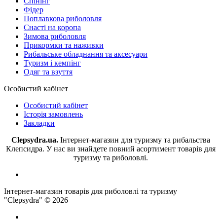
Спінінг
Фідер
Поплавкова риболовля
Снасті на коропа
Зимова риболовля
Прикормки та наживки
Рибальське обладнання та аксесуари
Туризм і кемпінг
Одяг та взуття
Особистий кабінет
Особистий кабінет
Історія замовлень
Закладки
Clepsydra.ua.
Інтернет-магазин для туризму та рибальства
Клепсидра. У нас ви знайдете повний асортимент товарів для
туризму та риболовлі.
Інтернет-магазин товарів для риболовлі та туризму
"Clepsydra" © 2026