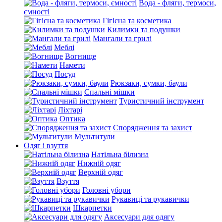
Вода - фляги, термоси,
ємності
Гігієна та косметика
Килимки та подушки
Мангали та грилі
Меблі
Вогнище
Намети
Посуд
Рюкзаки, сумки, баули
Спальні мішки
Туристичний інструмент
Ліхтарі
Оптика
Спорядження та захист
Мультитули
Одяг і взуття
Натільна білизна
Нижній одяг
Верхній одяг
Взуття
Головні убори
Рукавиці та рукавички
Шкарпетки
Аксесуари для одягу