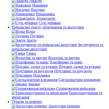
Ліквіди
Наживки
Насадки
Прикормки
Атрактанти
Сухі добавки
Рибальські снасті, обладнання та аксесуари
Відра
Грузики
Зонти
Інструменти та
рибальські аксесуари
Гачки
Волосінь та шнури
Платформи та навіс
Підсаки, садки та кукани
Підставки та род-поди
Поплавки
Сигналізатори клювання
Змазки
Спорядження риболова
Транспортування та
зберігання
Туризм та кемпінг
Аксесуари кемпінг