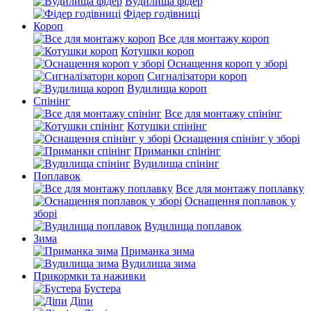
Вудилища фідер
Фідер годівниці
Короп
Все для монтажу короп
Котушки короп
Оснащення короп у зборі
Сигналізатори короп
Вудилища короп
Спінінг
Все для монтажу спінінг
Котушки спінінг
Оснащення спінінг у зборі
Приманки спінінг
Вудилища спінінг
Поплавок
Все для монтажу поплавку
Оснащення поплавок у
зборі
Вудилища поплавок
Зима
Приманка зима
Вудилища зима
Прикормки та наживки
Бустера
Діпи