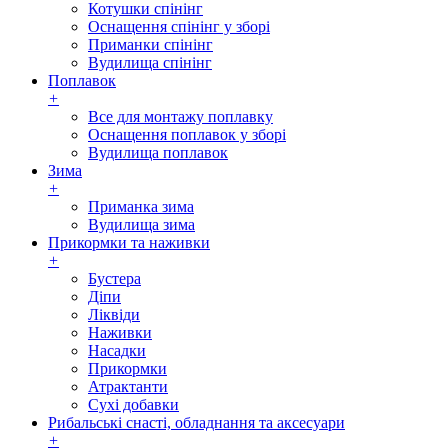
Котушки спінінг
Оснащення спінінг у зборі
Приманки спінінг
Вудилища спінінг
Поплавок
+
Все для монтажу поплавку
Оснащення поплавок у зборі
Вудилища поплавок
Зима
+
Приманка зима
Вудилища зима
Прикормки та наживки
+
Бустера
Діпи
Ліквіди
Наживки
Насадки
Прикормки
Атрактанти
Сухі добавки
Рибальські снасті, обладнання та аксесуари
+