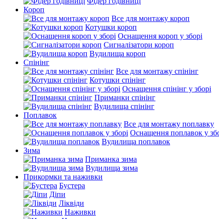
Фідер годівниці
Короп
Все для монтажу короп
Котушки короп
Оснащення короп у зборі
Сигналізатори короп
Вудилища короп
Спінінг
Все для монтажу спінінг
Котушки спінінг
Оснащення спінінг у зборі
Приманки спінінг
Вудилища спінінг
Поплавок
Все для монтажу поплавку
Оснащення поплавок у зб
Вудилища поплавок
Зима
Приманка зима
Вудилища зима
Прикормки та наживки
Бустера
Діпи
Ліквіди
Наживки