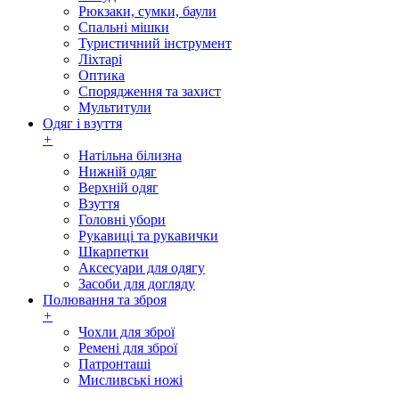
Рюкзаки, сумки, баули
Спальні мішки
Туристичний інструмент
Ліхтарі
Оптика
Спорядження та захист
Мультитули
Одяг і взуття
+
Натільна білизна
Нижній одяг
Верхній одяг
Взуття
Головні убори
Рукавиці та рукавички
Шкарпетки
Аксесуари для одягу
Засоби для догляду
Полювання та зброя
+
Чохли для зброї
Ремені для зброї
Патронташі
Мисливські ножі