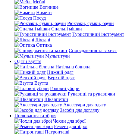
Меблі
Вогнище
Намети
Посуд
Рюкзаки, сумки, баули
Спальні мішки
Туристичний інструмент
Ліхтарі
Оптика
Спорядження та захист
Мультитули
Одяг і взуття
Натільна білизна
Нижній одяг
Верхній одяг
Взуття
Головні убори
Рукавиці та рукавички
Шкарпетки
Аксесуари для одягу
Засоби для догляду
Полювання та зброя
Чохли для зброї
Ремені для зброї
Патронташі