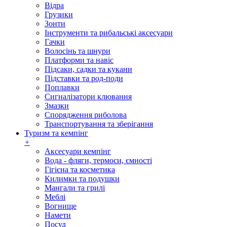
Відра
Грузики
Зонти
Інструменти та рибальські аксесуари
Гачки
Волосінь та шнури
Платформи та навіс
Підсаки, садки та кукани
Підставки та род-поди
Поплавки
Сигналізатори клювання
Змазки
Спорядження риболова
Транспортування та зберігання
Туризм та кемпінг
+
Аксесуари кемпінг
Вода - фляги, термоси, ємності
Гігієна та косметика
Килимки та подушки
Мангали та грилі
Меблі
Вогнище
Намети
Посуд