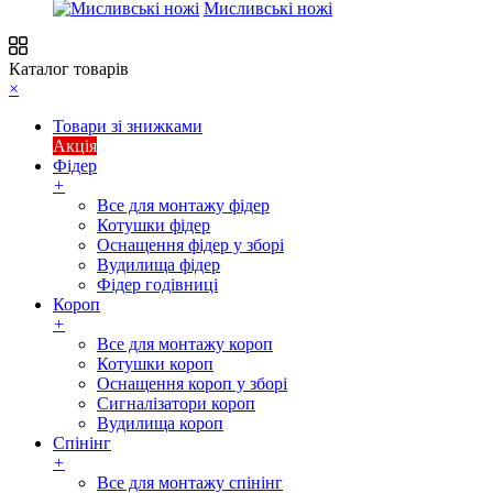
Мисливські ножі
Каталог товарів
×
Товари зі знижками
Акція
Фідер
+
Все для монтажу фідер
Котушки фідер
Оснащення фідер у зборі
Вудилища фідер
Фідер годівниці
Короп
+
Все для монтажу короп
Котушки короп
Оснащення короп у зборі
Сигналізатори короп
Вудилища короп
Спінінг
+
Все для монтажу спінінг