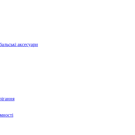
бальські аксесуари
рігання
ємності