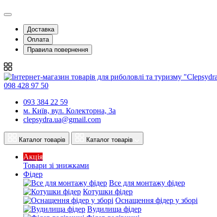
Доставка
Оплата
Правила повернення
098 428 97 50
093 384 22 59
м. Київ, вул. Колекторна, 3а
clepsydra.ua@gmail.com
Каталог товарів
Каталог товарів
Акція
Товари зі знижками
Фідер
Все для монтажу фідер
Котушки фідер
Оснащення фідер у зборі
Вудилища фідер