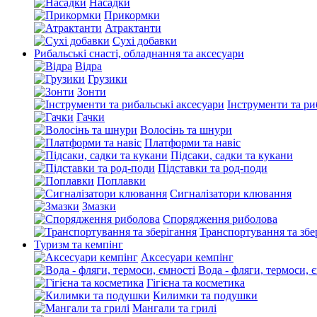
Насадки
Прикормки
Атрактанти
Сухі добавки
Рибальські снасті, обладнання та аксесуари
Відра
Грузики
Зонти
Інструменти та ри
Гачки
Волосінь та шнури
Платформи та навіс
Підсаки, садки та кукани
Підставки та род-поди
Поплавки
Сигналізатори клювання
Змазки
Спорядження риболова
Транспортування та збе
Туризм та кемпінг
Аксесуари кемпінг
Вода - фляги, термоси, 
Гігієна та косметика
Килимки та подушки
Мангали та грилі