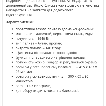
подряпин під час транспортування. Аксесуар також
доповнений застібкою-блискавкою з довгою петлею, яка
накидається на зап'ястя для додаткового
підстрахування.
Характеристики:
портативна газова плита із двома конфорками;
матеріали – алюміній, нержавіюча сталь, мідь;
потужність – 1940 Вт;
тип палива – бутан, пропан;
витрата палива – 140 г/год;
ефективна вітрозахисна конструкція;
функція попереднього нагрівання палива;
потужність кожної конфорки регулюється окремо;
розміри у встановленому положенні – 415 х 187 х
95 міліметрів;
розміри у складеному вигляді – 300 х 65 х 95
міліметрів;
вага – 1.03 кілограми;
до набору входить чохол на блискавці.