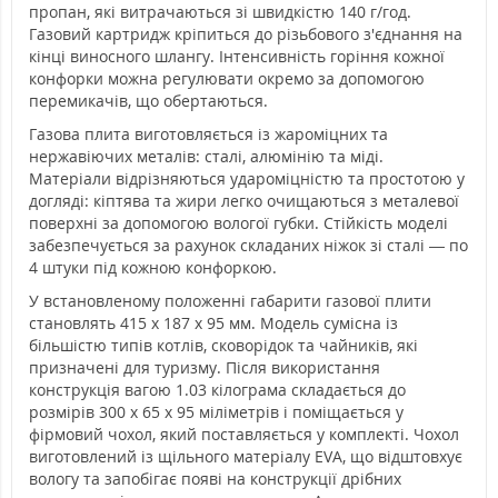
пропан, які витрачаються зі швидкістю 140 г/год.
Газовий картридж кріпиться до різьбового з'єднання на
кінці виносного шлангу. Інтенсивність горіння кожної
конфорки можна регулювати окремо за допомогою
перемикачів, що обертаються.
Газова плита виготовляється із жароміцних та
нержавіючих металів: сталі, алюмінію та міді.
Матеріали відрізняються удароміцністю та простотою у
догляді: кіптява та жири легко очищаються з металевої
поверхні за допомогою вологої губки. Стійкість моделі
забезпечується за рахунок складаних ніжок зі сталі — по
4 штуки під кожною конфоркою.
У встановленому положенні габарити газової плити
становлять 415 х 187 х 95 мм. Модель сумісна із
більшістю типів котлів, сковорідок та чайників, які
призначені для туризму. Після використання
конструкція вагою 1.03 кілограма складається до
розмірів 300 х 65 х 95 міліметрів і поміщається у
фірмовий чохол, який поставляється у комплекті. Чохол
виготовлений із щільного матеріалу EVA, що відштовхує
вологу та запобігає появі на конструкції дрібних