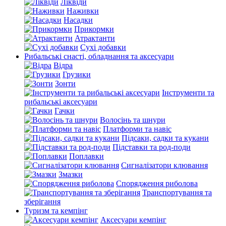
Ліквіди
Наживки
Насадки
Прикормки
Атрактанти
Сухі добавки
Рибальські снасті, обладнання та аксесуари
Відра
Грузики
Зонти
Інструменти та
рибальські аксесуари
Гачки
Волосінь та шнури
Платформи та навіс
Підсаки, садки та кукани
Підставки та род-поди
Поплавки
Сигналізатори клювання
Змазки
Спорядження риболова
Транспортування та
зберігання
Туризм та кемпінг
Аксесуари кемпінг