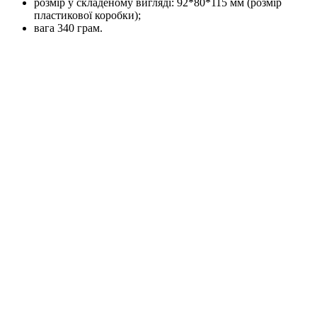
розмір у складеному вигляді: 92*80*115 мм (розмір
пластикової коробки);
вага 340 грам.