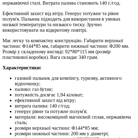
нержавіючої сталі. Витрата палива становить 140 г./год.
Ефективний захист від вітру. Генерує потужне та рівне
полум'я. Пальник підходить для використання в умовах
низької температури та низького тиску. Зручно
використовувати на відкритому повітрі.
Має легку та компактну конструкцію. Габарити верхньої
частини: Φ144*85 мм, габарити нижньої частини: Φ200 мм.
Розмір у складеному вигляді: 92*80*115 мм (розмір
пластикової коробки). Вага складає 340 грам.
Характеристики:
газовий пальник для кемпінгу, туризму, активного
відпочинку;
паливо: газ бутан;
потужність досягає 1,94 кіловат;
ефективний захист від вітру;
витрата палива: 140 г/год;
генерує рівне та потужне полум'я;
матеріали: високоміцний магнієвий сплав, нержавіюча
сталь;
розміри верхньої частини: Φ144*85 мм;
розміри нижньої частини: 200 мм у діаметрі;