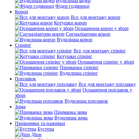
Вудилища фідер
Фідер годівниці
Короп
Все для монтажу короп
Котушки короп
Оснащення короп у зборі
Сигналізатори короп
Вудилища короп
Спінінг
Все для монтажу спінінг
Котушки спінінг
Оснащення спінінг у зборі
Приманки спінінг
Вудилища спінінг
Поплавок
Все для монтажу поплавку
Оснащення поплавок у
зборі
Вудилища поплавок
Зима
Приманка зима
Вудилища зима
Прикормки та наживки
Бустера
Діпи