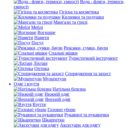
Вода - фляги, термоси,
ємності
Гігієна та косметика
Килимки та подушки
Мангали та грилі
Меблі
Вогнище
Намети
Посуд
Рюкзаки, сумки, баули
Спальні мішки
Туристичний інструмент
Ліхтарі
Оптика
Спорядження та захист
Мультитули
Одяг і взуття
Натільна білизна
Нижній одяг
Верхній одяг
Взуття
Головні убори
Рукавиці та рукавички
Шкарпетки
Аксесуари для одягу