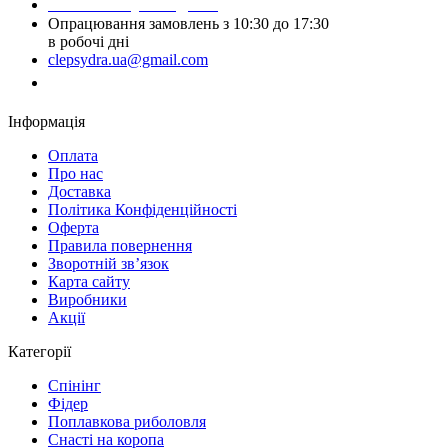
Написати у Telegram
Опрацювання замовлень з 10:30 до 17:30
в робочі дні
clepsydra.ua@gmail.com
Замовити дзвінок
Інформація
Оплата
Про нас
Доставка
Політика Конфіденційності
Оферта
Правила повернення
Зворотній зв’язок
Карта сайту
Виробники
Акції
Категорії
Спінінг
Фідер
Поплавкова риболовля
Снасті на коропа