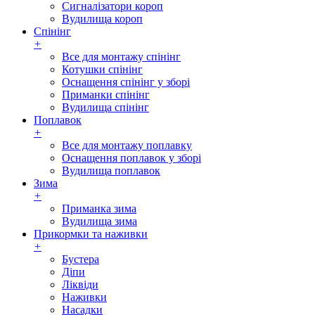
Сигналізатори короп
Вудилища короп
Спінінг
+
Все для монтажу спінінг
Котушки спінінг
Оснащення спінінг у зборі
Приманки спінінг
Вудилища спінінг
Поплавок
+
Все для монтажу поплавку
Оснащення поплавок у зборі
Вудилища поплавок
Зима
+
Приманка зима
Вудилища зима
Прикормки та наживки
+
Бустера
Діпи
Ліквіди
Наживки
Насадки