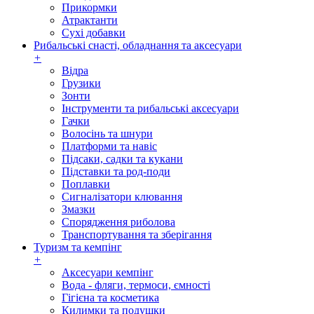
Прикормки
Атрактанти
Сухі добавки
Рибальські снасті, обладнання та аксесуари
+
Відра
Грузики
Зонти
Інструменти та рибальські аксесуари
Гачки
Волосінь та шнури
Платформи та навіс
Підсаки, садки та кукани
Підставки та род-поди
Поплавки
Сигналізатори клювання
Змазки
Спорядження риболова
Транспортування та зберігання
Туризм та кемпінг
+
Аксесуари кемпінг
Вода - фляги, термоси, ємності
Гігієна та косметика
Килимки та подушки