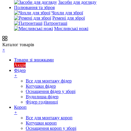
Засоби для догляду
Полювання та зброя
Чохли для зброї
Ремені для зброї
Патронташі
Мисливські ножі
Каталог товарів
×
Товари зі знижками
Акція
Фідер
+
Все для монтажу фідер
Котушки фідер
Оснащення фідер у зборі
Вудилища фідер
Фідер годівниці
Короп
+
Все для монтажу короп
Котушки короп
Оснащення короп у зборі