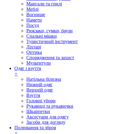
Мангали та грилі
Меблі
Вогнище
Намети
Посуд
Рюкзаки, сумки, баули
Спальні мішки
Туристичний інструмент
Ліхтарі
Оптика
Спорядження та захист
Мультитули
Одяг і взуття
+
Натільна білизна
Нижній одяг
Верхній одяг
Взуття
Головні убори
Рукавиці та рукавички
Шкарпетки
Аксесуари для одягу
Засоби для догляду
Полювання та зброя
+