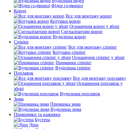
Вудилища фідер
Фідер годівниці
Короп
Все для монтажу короп
Котушки короп
Оснащення короп у зборі
Сигналізатори короп
Вудилища короп
Спінінг
Все для монтажу спінінг
Котушки спінінг
Оснащення спінінг у зборі
Приманки спінінг
Вудилища спінінг
Поплавок
Все для монтажу поплавку
Оснащення поплавок у
зборі
Вудилища поплавок
Зима
Приманка зима
Вудилища зима
Прикормки та наживки
Бустера
Діпи