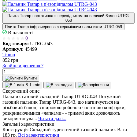
Плита Tramp портативна з перехідником на великий балон UTRG-
058
Плита Tramp інфрачервона з керамічним пальником UTRG-059
В наявності
0
Код товару:
UTRG-043
Артикул:
45499
Tramp
852
грн
Знайшли дешевше?
Купити
В 1 клік
Скорочений опис
Пальник газовий складний Tramp UTRG-043 Потужний
газовий пальник Tramp UTRG-043, що нагвичується на
різьбовий балон, з широкою робочою частиною конфорки,
розкриваючимися «лапками» - тримачі яких дозволяють
використовува...
Читати далі...
Загальні характеристики
Конструкція
Складний туристичний газовий пальник
Вага
183 гр.
Всі характеристики