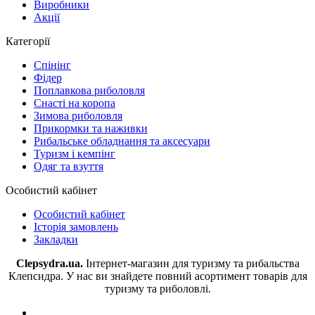
Виробники
Акції
Категорії
Спінінг
Фідер
Поплавкова риболовля
Снасті на коропа
Зимова риболовля
Прикормки та наживки
Рибальське обладнання та аксесуари
Туризм і кемпінг
Одяг та взуття
Особистий кабінет
Особистий кабінет
Історія замовлень
Закладки
Clepsydra.ua.
Інтернет-магазин для туризму та рибальства
Клепсидра. У нас ви знайдете повний асортимент товарів для
туризму та риболовлі.