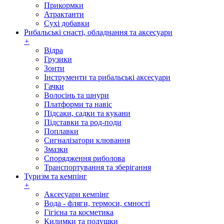
Прикормки
Атрактанти
Сухі добавки
Рибальські снасті, обладнання та аксесуари
+
Відра
Грузики
Зонти
Інструменти та рибальські аксесуари
Гачки
Волосінь та шнури
Платформи та навіс
Підсаки, садки та кукани
Підставки та род-поди
Поплавки
Сигналізатори клювання
Змазки
Спорядження риболова
Транспортування та зберігання
Туризм та кемпінг
+
Аксесуари кемпінг
Вода - фляги, термоси, ємності
Гігієна та косметика
Килимки та подушки