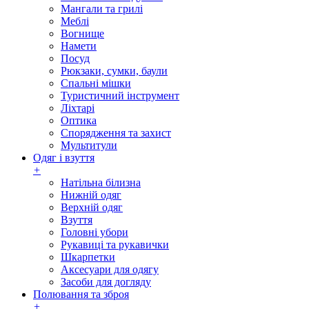
Мангали та грилі
Меблі
Вогнище
Намети
Посуд
Рюкзаки, сумки, баули
Спальні мішки
Туристичний інструмент
Ліхтарі
Оптика
Спорядження та захист
Мультитули
Одяг і взуття
+
Натільна білизна
Нижній одяг
Верхній одяг
Взуття
Головні убори
Рукавиці та рукавички
Шкарпетки
Аксесуари для одягу
Засоби для догляду
Полювання та зброя
+