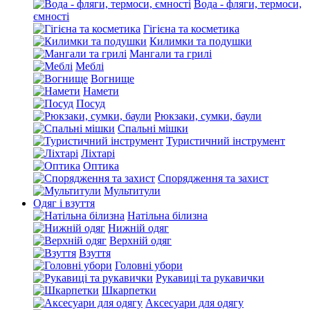
Вода - фляги, термоси,
ємності
Гігієна та косметика
Килимки та подушки
Мангали та грилі
Меблі
Вогнище
Намети
Посуд
Рюкзаки, сумки, баули
Спальні мішки
Туристичний інструмент
Ліхтарі
Оптика
Спорядження та захист
Мультитули
Одяг і взуття
Натільна білизна
Нижній одяг
Верхній одяг
Взуття
Головні убори
Рукавиці та рукавички
Шкарпетки
Аксесуари для одягу