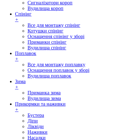
Сигналізатори короп
Вудилища короп
Спінінг
+
Все для монтажу спінінг
Котушки спінінг
Оснащення спінінг у зборі
Приманки спінінг
Вудилища спінінг
Поплавок
+
Все для монтажу поплавку
Оснащення поплавок у зборі
Вудилища поплавок
Зима
+
Приманка зима
Вудилища зима
Прикормки та наживки
+
Бустера
Діпи
Ліквіди
Наживки
Насадки