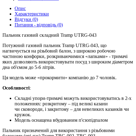
Опис
Характеристики
Відгуки (0)
Питання - відповідь (0)
Пальник газовий складний Tramp UTRG-043
Потужний газовий пальник Tramp UTRG-043, що
нагвичується на різьбовий балон, з широкою робочою
частиною конфорки, розкриваючимися «лапками» - тримачі
яких дозволяють використовувати посуд з широким діаметром
дна об'ємом до 5-6 літрів.
Ця модель може «прокормити» компанію до 7 чоловік.
Особливості
:
Складні упори-тримачі можуть використовуватись в 2-х
положеннях: розкритому – під великі казани
чи сковороди, і закритому – для невеликих казанків чи
кружок.
Модель оснащена вбудованим п'єзопідпалом
Пальник призначений для використання з різьбовими
балонами (epi-gas) Tramp TRG-002, TRG-003.