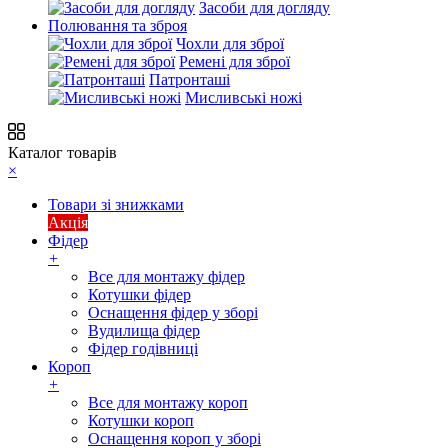
Засоби для догляду
Полювання та зброя
Чохли для зброї
Ремені для зброї
Патронташі
Мисливські ножі
Каталог товарів
×
Товари зі знижками
Акція
Фідер
+
Все для монтажу фідер
Котушки фідер
Оснащення фідер у зборі
Вудилища фідер
Фідер годівниці
Короп
+
Все для монтажу короп
Котушки короп
Оснащення короп у зборі