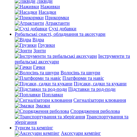
Ліквіди
Наживки
Насадки
Прикормки
Атрактанти
Сухі добавки
Рибальські снасті, обладнання та аксесуари
Відра
Грузики
Зонти
Інструменти та
рибальські аксесуари
Гачки
Волосінь та шнури
Платформи та навіс
Підсаки, садки та кукани
Підставки та род-поди
Поплавки
Сигналізатори клювання
Змазки
Спорядження риболова
Транспортування та
зберігання
Туризм та кемпінг
Аксесуари кемпінг