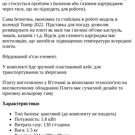
це стосується проблем з балоном або газовим картриджем
через тиск, що не підходить для роботи).
Сама безпечна, економна та стабільна в роботі модель в
колекції Tramp 2022. Підставка для посуду дозволяє
розміщувати на плиті як малі так і великі об'єми каструль,
чашок, казанів і т.д. Відсік для газового картриджа має
вентиляцію, що запобігає підвищенню температури всередині
плити.
Вбудований п'єзо елемент.
У комплекті йде зручний пластиковий кейс для
транспортування та зберігання
Плиту виготовлено у В'єтнамі за японською технологією на
високоточному обладнанні Плита має сучасний дизайн та
приємну кольорову гаму
Характеристики
:
Тип балона: цанговий (до комплекту не входить)
Потужність: 1.8 кВт
Витрата газу: 130 г/година
Вага: 1.5 кг