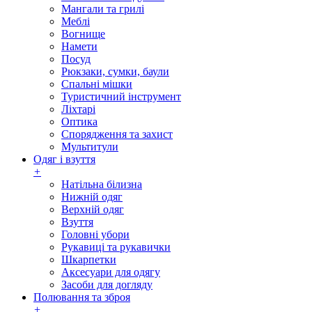
Мангали та грилі
Меблі
Вогнище
Намети
Посуд
Рюкзаки, сумки, баули
Спальні мішки
Туристичний інструмент
Ліхтарі
Оптика
Спорядження та захист
Мультитули
Одяг і взуття
+
Натільна білизна
Нижній одяг
Верхній одяг
Взуття
Головні убори
Рукавиці та рукавички
Шкарпетки
Аксесуари для одягу
Засоби для догляду
Полювання та зброя
+