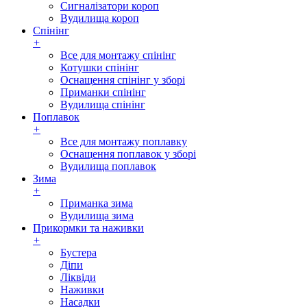
Сигналізатори короп
Вудилища короп
Спінінг
+
Все для монтажу спінінг
Котушки спінінг
Оснащення спінінг у зборі
Приманки спінінг
Вудилища спінінг
Поплавок
+
Все для монтажу поплавку
Оснащення поплавок у зборі
Вудилища поплавок
Зима
+
Приманка зима
Вудилища зима
Прикормки та наживки
+
Бустера
Діпи
Ліквіди
Наживки
Насадки