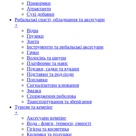
Прикормки
Атрактанти
Сухі добавки
Рибальські снасті, обладнання та аксесуари
+
Відра
Грузики
Зонти
Інструменти та рибальські аксесуари
Гачки
Волосінь та шнури
Платформи та навіс
Підсаки, садки та кукани
Підставки та род-поди
Поплавки
Сигналізатори клювання
Змазки
Спорядження риболова
Транспортування та зберігання
Туризм та кемпінг
+
Аксесуари кемпінг
Вода - фляги, термоси, ємності
Гігієна та косметика
Килимки та подушки