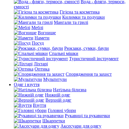
Вода - фляги, термоси,
ємності
Гігієна та косметика
Килимки та подушки
Мангали та грилі
Меблі
Вогнище
Намети
Посуд
Рюкзаки, сумки, баули
Спальні мішки
Туристичний інструмент
Ліхтарі
Оптика
Спорядження та захист
Мультитули
Одяг і взуття
Натільна білизна
Нижній одяг
Верхній одяг
Взуття
Головні убори
Рукавиці та рукавички
Шкарпетки
Аксесуари для одягу