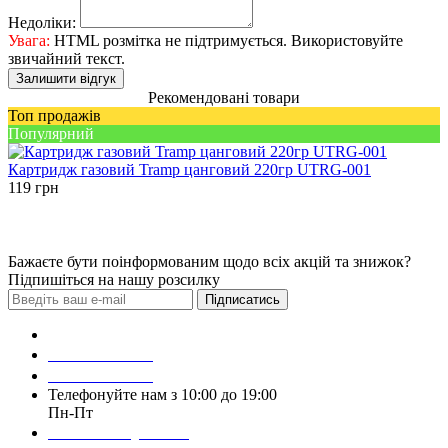
Недоліки:
Увага:
HTML розмітка не підтримується. Використовуйте
звичайний текст.
Залишити відгук
Рекомендовані товари
Топ продажів
Популярний
Картридж газовий Tramp цанговий 220гр UTRG-001
119
грн
Бажаєте бути поінформованим щодо всіх акцій та знижок?
Підпишіться на нашу розсилку
Підписатись
Зробити замовлення
098 428 97 50
093 384 22 59
Телефонуйте нам з 10:00 до 19:00
Пн-Пт
Написати у Viber