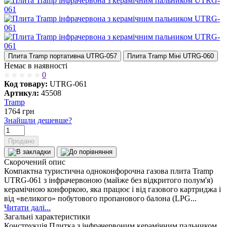
Плита Tramp портативна UTRG-057
Плита Tramp Міні UTRG-060
Немає в наявності
0
Код товару:
UTRG-061
Артикул:
45508
Tramp
1764
грн
Знайшли дешевше?
Продано
Скорочений опис
Компактна туристична одноконфорочна газова плита Tramp
UTRG-061 з інфрачервоною (майже без відкритого полум'я)
керамічною конфоркою, яка працює і від газового картриджа і
від «великого» побутового пропанового балона (LPG...
Читати далі...
Загальні характеристики
Конструкція
Плитка з інфрачервоним керамічним пальником