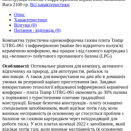
Вага
2100 гр.
Всі характеристики
Опис
Характеристики
Відгуки (0)
Питання - відповідь (0)
Компактна туристична одноконфорочна газова плита Tramp
UTRG-061 з інфрачервоною (майже без відкритого полум'я)
керамічною конфоркою, яка працює і від газового картриджа і
від «великого» побутового пропанового балона (LPG).
Особливості
: Оптимальне рішення для кемпінгу, активного
відпочинку на природі, для автотуристів, рибалок та
мисливців. А також для використання на дачі або в домашніх
умовах як резервний варіант приготування їжи. Завдяки
використанню технології вбудованої інфрачервоної керамічної
конфорки – плита Tramp UTRG-061 економить до 30% палива
у порівнянні з туристичними плитами традиційної
конструкції. Більше безпечна конструкція - плиту оснащено
спеціальним запобіжником, який відсікає потік газу, коли
виникає несправність (в основному це стосується проблем з
балоном чи газовим картриджем через непідходящий для
роботи тиск). У всіх плитах колекції 2022 є запобіжник, який
відсікає потік газу, коли виникає несправність (в основному