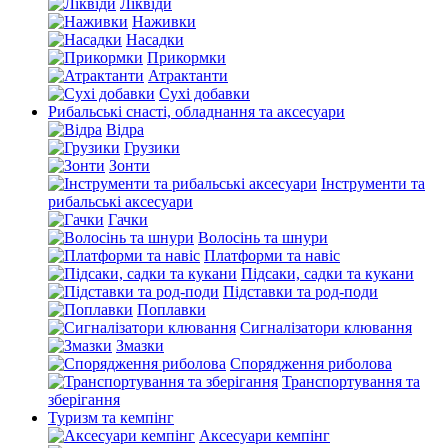
Ліквіди
Наживки
Насадки
Прикормки
Атрактанти
Сухі добавки
Рибальські снасті, обладнання та аксесуари
Відра
Грузики
Зонти
Інструменти та
рибальські аксесуари
Гачки
Волосінь та шнури
Платформи та навіс
Підсаки, садки та кукани
Підставки та род-поди
Поплавки
Сигналізатори клювання
Змазки
Спорядження риболова
Транспортування та
зберігання
Туризм та кемпінг
Аксесуари кемпінг