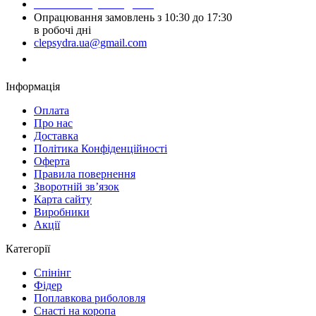
Написати у Telegram
Опрацювання замовлень з 10:30 до 17:30
в робочі дні
clepsydra.ua@gmail.com
Замовити дзвінок
Інформація
Оплата
Про нас
Доставка
Політика Конфіденційності
Оферта
Правила повернення
Зворотній зв’язок
Карта сайту
Виробники
Акції
Категорії
Спінінг
Фідер
Поплавкова риболовля
Снасті на коропа