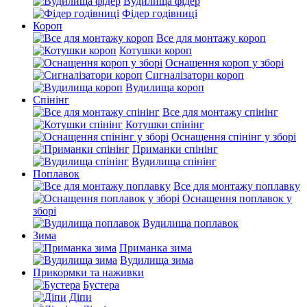
Вудилища фідер
Фідер годівниці
Короп
Все для монтажу короп
Котушки короп
Оснащення короп у зборі
Сигналізатори короп
Вудилища короп
Спінінг
Все для монтажу спінінг
Котушки спінінг
Оснащення спінінг у зборі
Приманки спінінг
Вудилища спінінг
Поплавок
Все для монтажу поплавку
Оснащення поплавок у
зборі
Вудилища поплавок
Зима
Приманка зима
Вудилища зима
Прикормки та наживки
Бустера
Діпи