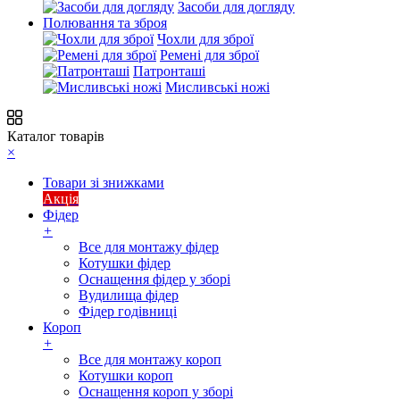
Засоби для догляду
Полювання та зброя
Чохли для зброї
Ремені для зброї
Патронташі
Мисливські ножі
Каталог товарів
×
Товари зі знижками
Акція
Фідер
+
Все для монтажу фідер
Котушки фідер
Оснащення фідер у зборі
Вудилища фідер
Фідер годівниці
Короп
+
Все для монтажу короп
Котушки короп
Оснащення короп у зборі