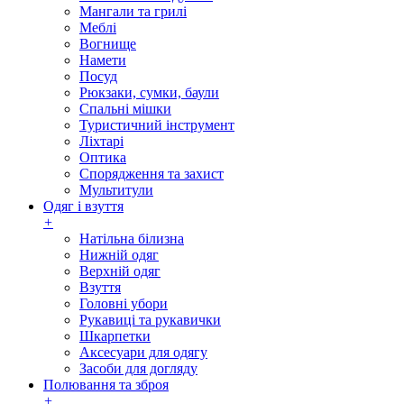
Мангали та грилі
Меблі
Вогнище
Намети
Посуд
Рюкзаки, сумки, баули
Спальні мішки
Туристичний інструмент
Ліхтарі
Оптика
Спорядження та захист
Мультитули
Одяг і взуття
+
Натільна білизна
Нижній одяг
Верхній одяг
Взуття
Головні убори
Рукавиці та рукавички
Шкарпетки
Аксесуари для одягу
Засоби для догляду
Полювання та зброя
+