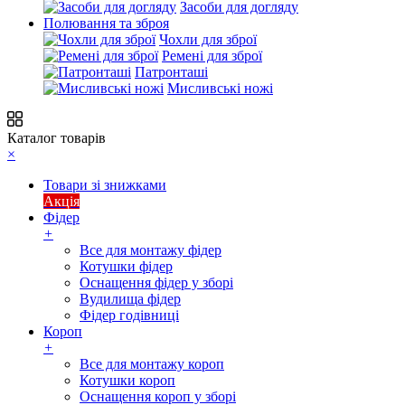
Засоби для догляду
Полювання та зброя
Чохли для зброї
Ремені для зброї
Патронташі
Мисливські ножі
Каталог товарів
×
Товари зі знижками
Акція
Фідер
+
Все для монтажу фідер
Котушки фідер
Оснащення фідер у зборі
Вудилища фідер
Фідер годівниці
Короп
+
Все для монтажу короп
Котушки короп
Оснащення короп у зборі