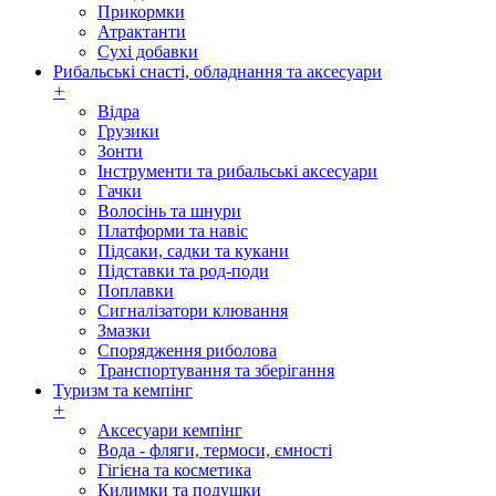
Прикормки
Атрактанти
Сухі добавки
Рибальські снасті, обладнання та аксесуари
+
Відра
Грузики
Зонти
Інструменти та рибальські аксесуари
Гачки
Волосінь та шнури
Платформи та навіс
Підсаки, садки та кукани
Підставки та род-поди
Поплавки
Сигналізатори клювання
Змазки
Спорядження риболова
Транспортування та зберігання
Туризм та кемпінг
+
Аксесуари кемпінг
Вода - фляги, термоси, ємності
Гігієна та косметика
Килимки та подушки