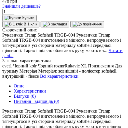
478
грн
Знайшли дешевше?
Купити
В 1 клік
Скорочений опис
Рукавички Tramp Softshell TRGB-004 Рукавички Tramp
Softshell TRGB-004 виготовлені з міцного, непродуваємого і
тягнущогося в усі сторони материалу softshell середньої
щільності. Гарно і щільно облягають руку, мають вн...
Читати
далі...
Загальні характеристики
cvet1
Чорний
kolr
Чорний
rozmrRukavic
XL
Призначення
Для
туризму
Матеріал
Матеріал: зовнішній - поліестер softshell,
внутрішній - fleece
Всі характеристики
Опис
Характеристики
Відгуки (0)
Питання - відповідь (0)
Рукавички Tramp Softshell TRGB-004 Рукавички Tramp
Softshell TRGB-004 виготовлені з міцного, непродуваємого і
тягнущогося в усі сторони материалу softshell середньої
щільності. Гарно і щільно облягають руку, мають внутрішню