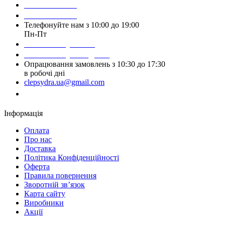
098 428 97 50
093 384 22 59
Телефонуйте нам з 10:00 до 19:00
Пн-Пт
Написати у Viber
Написати у Telegram
Опрацювання замовлень з 10:30 до 17:30
в робочі дні
clepsydra.ua@gmail.com
Замовити дзвінок
Інформація
Оплата
Про нас
Доставка
Політика Конфіденційності
Оферта
Правила повернення
Зворотній зв’язок
Карта сайту
Виробники
Акції