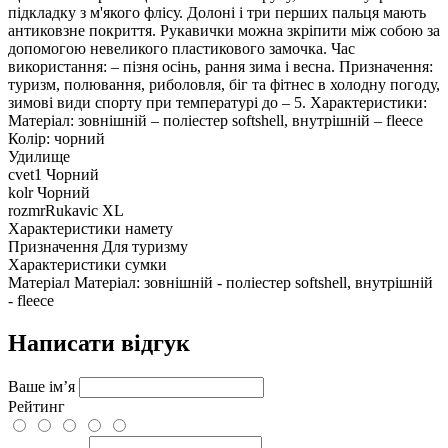
підкладку з м'якого флісу. Долоні і три перших пальця мають
антиковзне покриття. Рукавички можна зкріпити між собою за
допомогою невеликого пластикового замочка. Час
використання: – пізня осінь, рання зима і весна. Призначення:
туризм, полювання, риболовля, біг та фітнес в холодну погоду,
зимові види спорту при температурі до – 5. Характеристики:
Матеріал: зовнішній – поліестер softshell, внутрішній – fleece
Колір: чорний
Удилище
cvet1
Чорний
kolr
Чорний
rozmrRukavic
XL
Характеристики намету
Призначення
Для туризму
Характеристики сумки
Матеріал
Матеріал: зовнішній - поліестер softshell, внутрішній
- fleece
Написати відгук
Ваше ім’я
Рейтинг