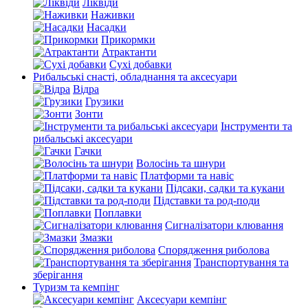
Ліквіди
Наживки
Насадки
Прикормки
Атрактанти
Сухі добавки
Рибальські снасті, обладнання та аксесуари
Відра
Грузики
Зонти
Інструменти та
рибальські аксесуари
Гачки
Волосінь та шнури
Платформи та навіс
Підсаки, садки та кукани
Підставки та род-поди
Поплавки
Сигналізатори клювання
Змазки
Спорядження риболова
Транспортування та
зберігання
Туризм та кемпінг
Аксесуари кемпінг