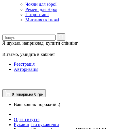
Чохли для зброї
Ремені для зброї
Патронташі
Мисливські ножі
Я шукаю, наприклад,
купити спіннінг
Вітаємо,
увійдіть в кабінет
Реєстрація
Авторизація
0
Товарів,
на
0
грн
Ваш кошик порожній :(
Одяг і взуття
Рукавиці та рукавички