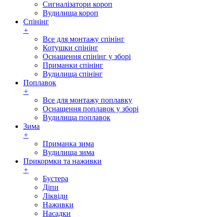
Сигналізатори короп
Вудилища короп
Спінінг
+
Все для монтажу спінінг
Котушки спінінг
Оснащення спінінг у зборі
Приманки спінінг
Вудилища спінінг
Поплавок
+
Все для монтажу поплавку
Оснащення поплавок у зборі
Вудилища поплавок
Зима
+
Приманка зима
Вудилища зима
Прикормки та наживки
+
Бустера
Діпи
Ліквіди
Наживки
Насадки