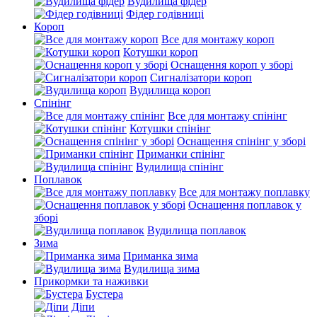
Вудилища фідер
Фідер годівниці
Короп
Все для монтажу короп
Котушки короп
Оснащення короп у зборі
Сигналізатори короп
Вудилища короп
Спінінг
Все для монтажу спінінг
Котушки спінінг
Оснащення спінінг у зборі
Приманки спінінг
Вудилища спінінг
Поплавок
Все для монтажу поплавку
Оснащення поплавок у
зборі
Вудилища поплавок
Зима
Приманка зима
Вудилища зима
Прикормки та наживки
Бустера
Діпи