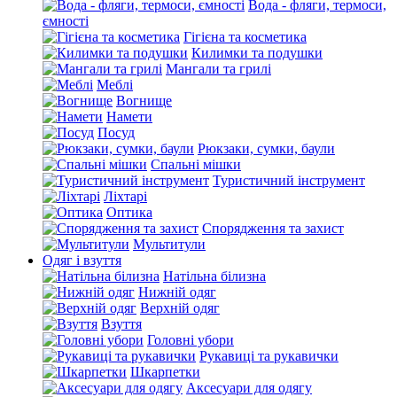
Вода - фляги, термоси,
ємності
Гігієна та косметика
Килимки та подушки
Мангали та грилі
Меблі
Вогнище
Намети
Посуд
Рюкзаки, сумки, баули
Спальні мішки
Туристичний інструмент
Ліхтарі
Оптика
Спорядження та захист
Мультитули
Одяг і взуття
Натільна білизна
Нижній одяг
Верхній одяг
Взуття
Головні убори
Рукавиці та рукавички
Шкарпетки
Аксесуари для одягу