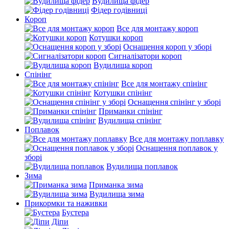
Вудилища фідер
Фідер годівниці
Короп
Все для монтажу короп
Котушки короп
Оснащення короп у зборі
Сигналізатори короп
Вудилища короп
Спінінг
Все для монтажу спінінг
Котушки спінінг
Оснащення спінінг у зборі
Приманки спінінг
Вудилища спінінг
Поплавок
Все для монтажу поплавку
Оснащення поплавок у
зборі
Вудилища поплавок
Зима
Приманка зима
Вудилища зима
Прикормки та наживки
Бустера
Діпи