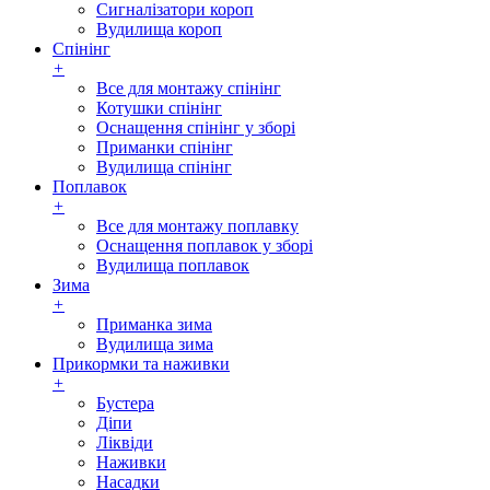
Сигналізатори короп
Вудилища короп
Спінінг
+
Все для монтажу спінінг
Котушки спінінг
Оснащення спінінг у зборі
Приманки спінінг
Вудилища спінінг
Поплавок
+
Все для монтажу поплавку
Оснащення поплавок у зборі
Вудилища поплавок
Зима
+
Приманка зима
Вудилища зима
Прикормки та наживки
+
Бустера
Діпи
Ліквіди
Наживки
Насадки