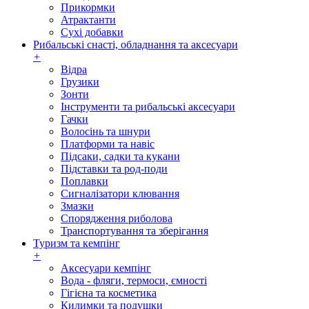
Прикормки
Атрактанти
Сухі добавки
Рибальські снасті, обладнання та аксесуари
+
Відра
Грузики
Зонти
Інструменти та рибальські аксесуари
Гачки
Волосінь та шнури
Платформи та навіс
Підсаки, садки та кукани
Підставки та род-поди
Поплавки
Сигналізатори клювання
Змазки
Спорядження риболова
Транспортування та зберігання
Туризм та кемпінг
+
Аксесуари кемпінг
Вода - фляги, термоси, ємності
Гігієна та косметика
Килимки та подушки