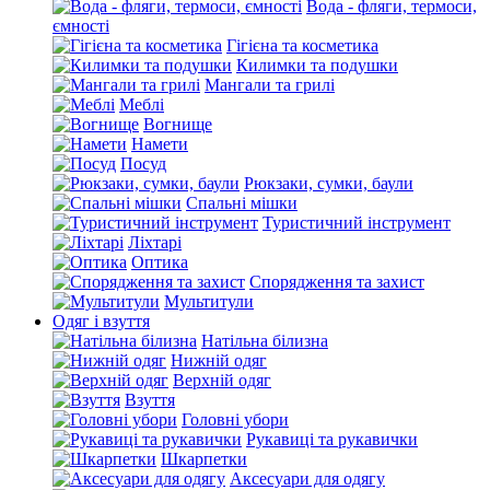
Вода - фляги, термоси,
ємності
Гігієна та косметика
Килимки та подушки
Мангали та грилі
Меблі
Вогнище
Намети
Посуд
Рюкзаки, сумки, баули
Спальні мішки
Туристичний інструмент
Ліхтарі
Оптика
Спорядження та захист
Мультитули
Одяг і взуття
Натільна білизна
Нижній одяг
Верхній одяг
Взуття
Головні убори
Рукавиці та рукавички
Шкарпетки
Аксесуари для одягу