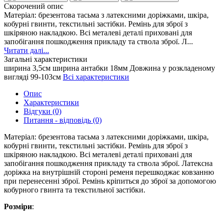
Скорочений опис
Матеріал: брезентова тасьма з латексними доріжками, шкіра,
кобурні гвинти, текстильні застібки. Ремінь для зброї з
шкіряною накладкою. Всі металеві деталі приховані для
запобігання пошкодження прикладу та ствола зброї. Л...
Читати далі...
Загальні характеристики
ширина
3,5см
ширина антабки
18мм
Довжина у розкладеному
вигляді
99-103см
Всі характеристики
Опис
Характеристики
Відгуки (0)
Питання - відповідь (0)
Матеріал: брезентова тасьма з латексними доріжками, шкіра,
кобурні гвинти, текстильні застібки. Ремінь для зброї з
шкіряною накладкою. Всі металеві деталі приховані для
запобігання пошкодження прикладу та ствола зброї. Латексна
доріжка на внутрішній стороні ременя перешкоджає ковзанню
при перенесенні зброї. Ремінь кріпиться до зброї за допомогою
кобурного гвинта та текстильної застібки.
Розміри
: