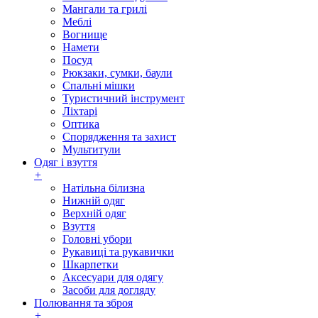
Мангали та грилі
Меблі
Вогнище
Намети
Посуд
Рюкзаки, сумки, баули
Спальні мішки
Туристичний інструмент
Ліхтарі
Оптика
Спорядження та захист
Мультитули
Одяг і взуття
+
Натільна білизна
Нижній одяг
Верхній одяг
Взуття
Головні убори
Рукавиці та рукавички
Шкарпетки
Аксесуари для одягу
Засоби для догляду
Полювання та зброя
+