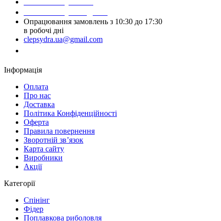
Написати у Viber
Написати у Telegram
Опрацювання замовлень з 10:30 до 17:30
в робочі дні
clepsydra.ua@gmail.com
Замовити дзвінок
Інформація
Оплата
Про нас
Доставка
Політика Конфіденційності
Оферта
Правила повернення
Зворотній зв’язок
Карта сайту
Виробники
Акції
Категорії
Спінінг
Фідер
Поплавкова риболовля