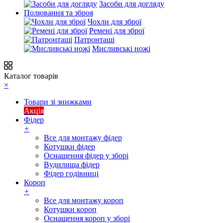
Засоби для догляду
Полювання та зброя
Чохли для зброї
Ремені для зброї
Патронташі
Мисливські ножі
Каталог товарів
×
Товари зі знижками
Акція
Фідер
+
Все для монтажу фідер
Котушки фідер
Оснащення фідер у зборі
Вудилища фідер
Фідер годівниці
Короп
+
Все для монтажу короп
Котушки короп
Оснащення короп у зборі