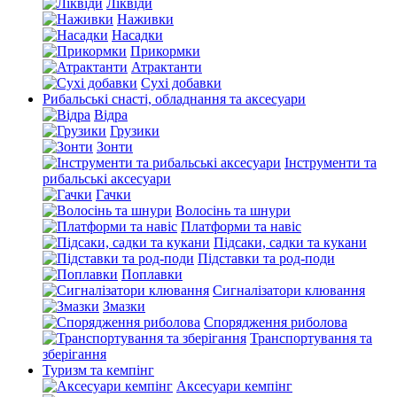
Ліквіди
Наживки
Насадки
Прикормки
Атрактанти
Сухі добавки
Рибальські снасті, обладнання та аксесуари
Відра
Грузики
Зонти
Інструменти та
рибальські аксесуари
Гачки
Волосінь та шнури
Платформи та навіс
Підсаки, садки та кукани
Підставки та род-поди
Поплавки
Сигналізатори клювання
Змазки
Спорядження риболова
Транспортування та
зберігання
Туризм та кемпінг
Аксесуари кемпінг