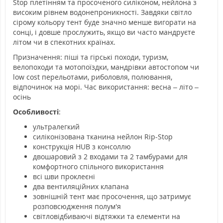
Stop плетінням та просоченого силіконом, нейлона з
високим рівнем водонепроникності. Завдяки світло
сірому кольору тент буде значно менше вигорати на
сонці, і довше прослужить, якщо ви часто мандруєте
літом чи в спекотних країнах.
Призначення: піші та гірські походи, туризм,
велопоходи та мотопоїздки, мандрівки автостопом чи
low cost перельотами, риболовля, полювання,
відпочинок на морі. Час використання: весна – літо –
осінь
Особливості
:
ультралегкий
силіконізована тканина нейлон Rip-Stop
конструкція HUB з консоллю
двошаровий з 2 входами та 2 тамбурами для
комфортного спільного використання
всі шви проклеєні
два вентиляційних клапана
зовнішній тент має просочення, що затримує
розповсюдження полум'я
світловідбиваючі відтяжки та елементи на