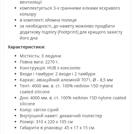
вентиляції
комплектується 3-х гранними кілками яскравого
кольору
в комплекті зйомна полиця
за необхідності, до намету можливо придбати
додаткову підлогу (Footprint) для кращого захисту
його дна
Характеристики
:
Місткість: 3 людини
Повна вага: 2270 г.
Конструкція: HUB з консоллю
Входи і тамбури: 2 входи і 2 тамбури
Каркас: авіаційний алюміній 7071, Ø - 8,5 мм
Тент: 4000 мм. в. ст. 100% нейлон 15D nylone
coated silicone
Дно: 4000 мм. в. ст. 100% нейлон 15D nylone coated
silicone
Колір: світло сірий
Внутрішній намет: дихаючий поліестер
Розмір: 310 х 220 х 105 см
Габарити в упаковці: 45 х 17 х 15 см.