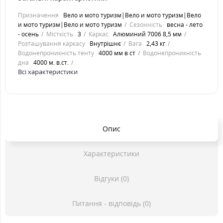
Призначення
Вело и мото туризм|Вело и мото туризм|Вело
и мото туризм|Вело и мото туризм
Сезонність
весна - лето
- осень
Місткість
3
Каркас
Алюминий 7006 8,5 мм
Розташування каркасу
Внутрішнє
Вага
2,43 кг
Водонепроникність тенту
4000 мм в ст
Водонепроникність
дна
4000 м. в.ст.
Всі характеристики
Опис
Характеристики
Відгуки (0)
Питання - відповідь (0)