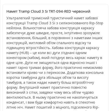
Намет Tramp Cloud 3 Si TRT-094-RED червоний
Ультралегкий тримісний туристичний намет хабової
конструкції Tramp Cloud 3 Si з силіконізованого Rip-Stop
нейлона. Вільностояча хабова конструкція каркасу
забезпечує дуже швидке, просте, інтуїтивно зрозуміле
встановлення, більший, в порівнянні з наметами інших
конструкцій, житловий об'єм спального відсіку та
підвищену вітростійкість. Хабова конструкція каркасу
намету (HUB) – це коли всі дуги з'єднані одним
конектором (хабом), який по'єднує весь каркас намету в
одне ціле. Дуги не зміщуються одна відносно іншої і
намет гарно тримає форму, його практично неможливо
встановити криво чи з перекосом. Додаткова консольна
коротка тамбурна дуга збільшує об'єм та висоту
тамбурів, а також надає намету більш вітрообтічну
форму. Внутрішній намет практично повністю
виконаний з сітки, завдяки чому весь об'єм чудово
вентилюється. В ньому практично не накопичується
конденсат, і вам буде комфортно навіть в спекотню
літню ніч. Намет пошитий з міцного, підсиленого Rip-