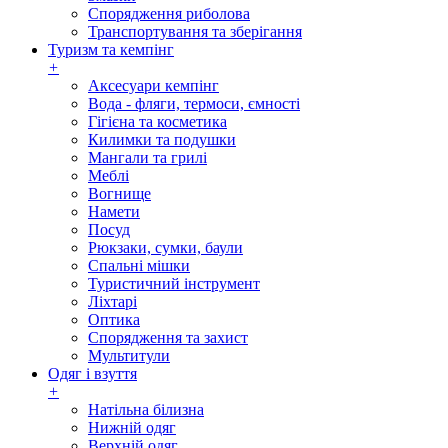
Спорядження риболова
Транспортування та зберігання
Туризм та кемпінг
+
Аксесуари кемпінг
Вода - фляги, термоси, ємності
Гігієна та косметика
Килимки та подушки
Мангали та грилі
Меблі
Вогнище
Намети
Посуд
Рюкзаки, сумки, баули
Спальні мішки
Туристичний інструмент
Ліхтарі
Оптика
Спорядження та захист
Мультитули
Одяг і взуття
+
Натільна білизна
Нижній одяг
Верхній одяг