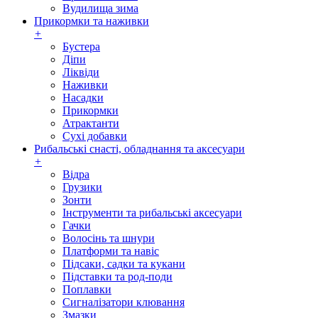
Вудилища зима
Прикормки та наживки
+
Бустера
Діпи
Ліквіди
Наживки
Насадки
Прикормки
Атрактанти
Сухі добавки
Рибальські снасті, обладнання та аксесуари
+
Відра
Грузики
Зонти
Інструменти та рибальські аксесуари
Гачки
Волосінь та шнури
Платформи та навіс
Підсаки, садки та кукани
Підставки та род-поди
Поплавки
Сигналізатори клювання
Змазки