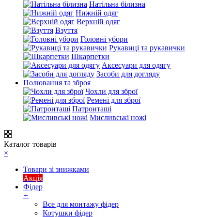
Натільна білизна
Нижній одяг
Верхній одяг
Взуття
Головні убори
Рукавиці та рукавички
Шкарпетки
Аксесуари для одягу
Засоби для догляду
Полювання та зброя
Чохли для зброї
Ремені для зброї
Патронташі
Мисливські ножі
Каталог товарів
×
Товари зі знижками
Акція
Фідер
+
Все для монтажу фідер
Котушки фідер