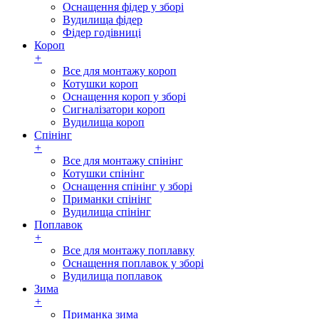
Оснащення фідер у зборі
Вудилища фідер
Фідер годівниці
Короп
+
Все для монтажу короп
Котушки короп
Оснащення короп у зборі
Сигналізатори короп
Вудилища короп
Спінінг
+
Все для монтажу спінінг
Котушки спінінг
Оснащення спінінг у зборі
Приманки спінінг
Вудилища спінінг
Поплавок
+
Все для монтажу поплавку
Оснащення поплавок у зборі
Вудилища поплавок
Зима
+
Приманка зима