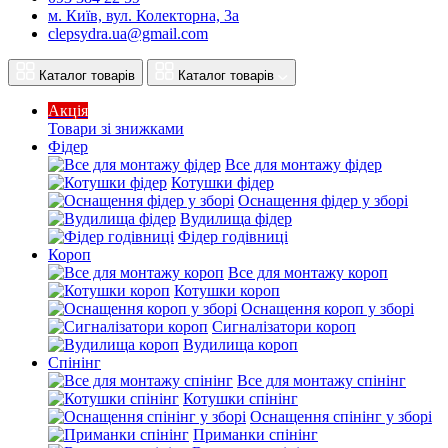
м. Київ, вул. Колекторна, 3а
clepsydra.ua@gmail.com
Каталог товарів
Каталог товарів
Акція
Товари зі знижками
Фідер
Все для монтажу фідер
Котушки фідер
Оснащення фідер у зборі
Вудилища фідер
Фідер годівниці
Короп
Все для монтажу короп
Котушки короп
Оснащення короп у зборі
Сигналізатори короп
Вудилища короп
Спінінг
Все для монтажу спінінг
Котушки спінінг
Оснащення спінінг у зборі
Приманки спінінг