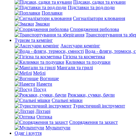
Підсаки, садки та кукани
Підставки та род-поди
Поплавки
Сигналізатори клювання
Змазки
Спорядження риболова
Транспортування та збе
Туризм та кемпінг
Аксесуари кемпінг
Вода - фляги, термоси, 
Гігієна та косметика
Килимки та подушки
Мангали та грилі
Меблі
Вогнище
Намети
Посуд
Рюкзаки, сумки, баули
Спальні мішки
Туристичний інструмент
Ліхтарі
Оптика
Спорядження та захист
Мультитули
Одяг і взуття