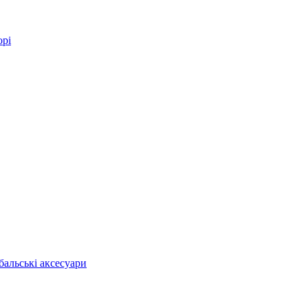
орі
бальські аксесуари