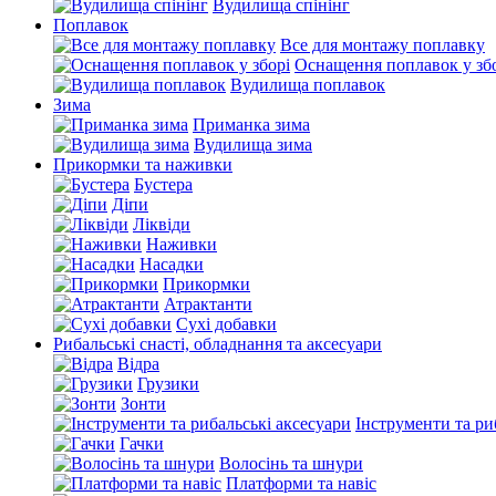
Вудилища спінінг
Поплавок
Все для монтажу поплавку
Оснащення поплавок у зб
Вудилища поплавок
Зима
Приманка зима
Вудилища зима
Прикормки та наживки
Бустера
Діпи
Ліквіди
Наживки
Насадки
Прикормки
Атрактанти
Сухі добавки
Рибальські снасті, обладнання та аксесуари
Відра
Грузики
Зонти
Інструменти та ри
Гачки
Волосінь та шнури
Платформи та навіс