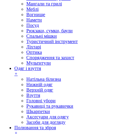
Мангали та грилі
Меблі
Вогнище
Намети
Посуд
Рюкзаки, сумки, баули
Спальні мішки
Туристичний інструмент
Ліхтарі
Оптика
Спорядження та захист
Мультитули
Одяг і взуття
+
Натільна білизна
Нижній одяг
Верхній одяг
Взуття
Головні убори
Рукавиці та рукавички
Шкарпетки
Аксесуари для одягу
Засоби для догляду
Полювання та зброя
+