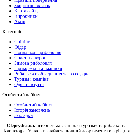
Правила повернення
Зворотній зв’язок
Карта сайту
Виробники
Акції
Категорії
Спінінг
Фідер
Поплавкова риболовля
Снасті на коропа
Зимова риболовля
Прикормки та наживки
Рибальське обладнання та аксесуари
Туризм і кемпінг
Одяг та взуття
Особистий кабінет
Особистий кабінет
Історія замовлень
Закладки
Clepsydra.ua.
Інтернет-магазин для туризму та рибальства
Клепсидра. У нас ви знайдете повний асортимент товарів для