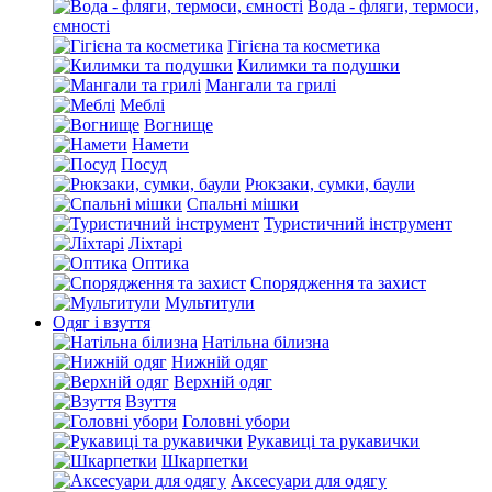
Вода - фляги, термоси,
ємності
Гігієна та косметика
Килимки та подушки
Мангали та грилі
Меблі
Вогнище
Намети
Посуд
Рюкзаки, сумки, баули
Спальні мішки
Туристичний інструмент
Ліхтарі
Оптика
Спорядження та захист
Мультитули
Одяг і взуття
Натільна білизна
Нижній одяг
Верхній одяг
Взуття
Головні убори
Рукавиці та рукавички
Шкарпетки
Аксесуари для одягу