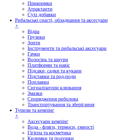
Прикормки
Атрактанти
Сухі добавки
Рибальські снасті, обладнання та аксесуари
+
Відра
Грузики
Зонти
Інструменти та рибальські аксесуари
Гачки
Волосінь та шнури
Платформи та навіс
Підсаки, садки та кукани
Підставки та род-поди
Поплавки
Сигналізатори клювання
Змазки
Спорядження риболова
Транспортування та зберігання
Туризм та кемпінг
+
Аксесуари кемпінг
Вода - фляги, термоси, ємності
Гігієна та косметика
Килимки та подушки