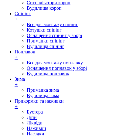
Сигналізатори короп
Вудилища короп
Спінінг
+
Все для монтажу спінінг
Котушки спінінг
Оснащення спінінг у зборі
Приманки спінінг
Вудилища спінінг
Поплавок
+
Все для монтажу поплавку
Оснащення поплавок у зборі
Вудилища поплавок
Зима
+
Приманка зима
Вудилища зима
Прикормки та наживки
+
Бустера
Діпи
Ліквіди
Наживки
Насадки