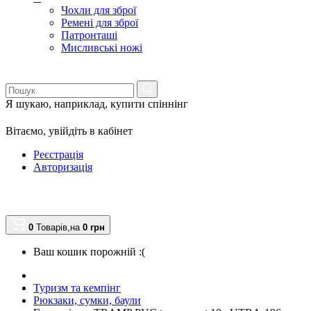
Чохли для зброї
Ремені для зброї
Патронташі
Мисливські ножі
Я шукаю, наприклад,
купити спіннінг
Вітаємо,
увійдіть в кабінет
Реєстрація
Авторизація
0
Товарів,
на
0
грн
Ваш кошик порожній :(
Туризм та кемпінг
Рюкзаки, сумки, баули