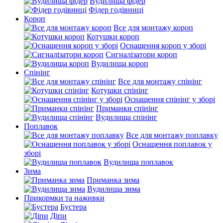
Вудилища фідер
Фідер годівниці
Короп
Все для монтажу короп
Котушки короп
Оснащення короп у зборі
Сигналізатори короп
Вудилища короп
Спінінг
Все для монтажу спінінг
Котушки спінінг
Оснащення спінінг у зборі
Приманки спінінг
Вудилища спінінг
Поплавок
Все для монтажу поплавку
Оснащення поплавок у
зборі
Вудилища поплавок
Зима
Приманка зима
Вудилища зима
Прикормки та наживки
Бустера
Діпи