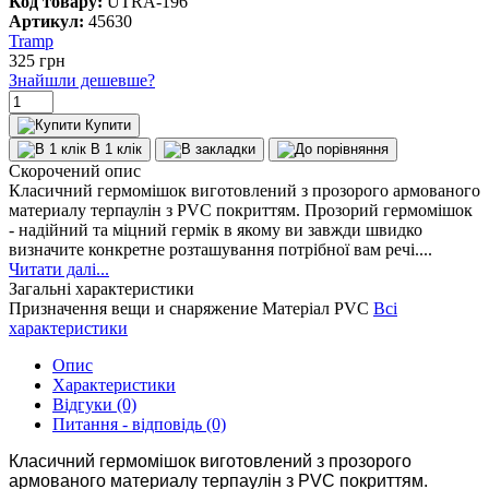
Код товару:
UTRA-196
Артикул:
45630
Tramp
325
грн
Знайшли дешевше?
Купити
В 1 клік
Скорочений опис
Класичний гермомішок виготовлений з прозорого армованого
материалу терпаулін з PVC покриттям. Прозорий гермомішок
- надійний та міцний гермік в якому ви завжди швидко
визначите конкретне розташування потрібної вам речі....
Читати далі...
Загальні характеристики
Призначення
вещи и снаряжение
Матеріал
PVC
Всі
характеристики
Опис
Характеристики
Відгуки (0)
Питання - відповідь (0)
Класичний гермомішок виготовлений з прозорого
армованого материалу терпаулін з PVC покриттям.