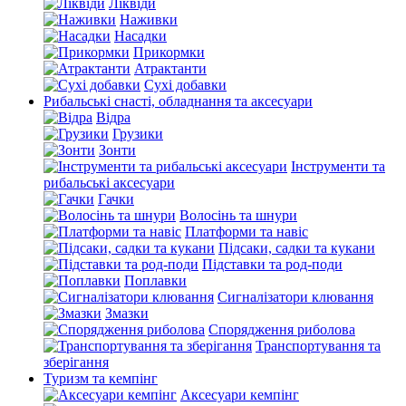
Ліквіди
Наживки
Насадки
Прикормки
Атрактанти
Сухі добавки
Рибальські снасті, обладнання та аксесуари
Відра
Грузики
Зонти
Інструменти та
рибальські аксесуари
Гачки
Волосінь та шнури
Платформи та навіс
Підсаки, садки та кукани
Підставки та род-поди
Поплавки
Сигналізатори клювання
Змазки
Спорядження риболова
Транспортування та
зберігання
Туризм та кемпінг
Аксесуари кемпінг