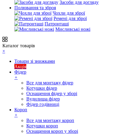
Засоби для догляду
Полювання та зброя
Чохли для зброї
Ремені для зброї
Патронташі
Мисливські ножі
Каталог товарів
×
Товари зі знижками
Акція
Фідер
+
Все для монтажу фідер
Котушки фідер
Оснащення фідер у зборі
Вудилища фідер
Фідер годівниці
Короп
+
Все для монтажу короп
Котушки короп
Оснащення короп у зборі