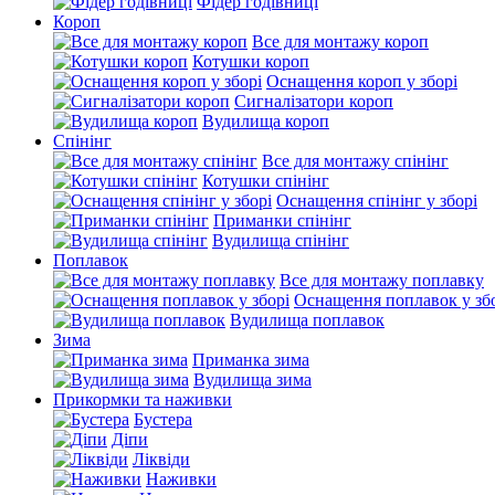
Фідер годівниці
Короп
Все для монтажу короп
Котушки короп
Оснащення короп у зборі
Сигналізатори короп
Вудилища короп
Спінінг
Все для монтажу спінінг
Котушки спінінг
Оснащення спінінг у зборі
Приманки спінінг
Вудилища спінінг
Поплавок
Все для монтажу поплавку
Оснащення поплавок у зб
Вудилища поплавок
Зима
Приманка зима
Вудилища зима
Прикормки та наживки
Бустера
Діпи
Ліквіди
Наживки