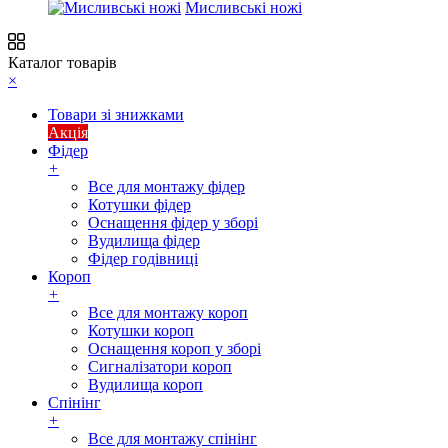
Мисливські ножі
Каталог товарів
×
Товари зі знижками
Акція
Фідер
+
Все для монтажу фідер
Котушки фідер
Оснащення фідер у зборі
Вудилища фідер
Фідер годівниці
Короп
+
Все для монтажу короп
Котушки короп
Оснащення короп у зборі
Сигналізатори короп
Вудилища короп
Спінінг
+
Все для монтажу спінінг