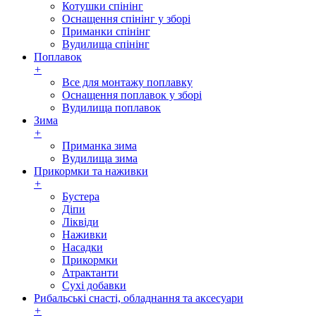
Котушки спінінг
Оснащення спінінг у зборі
Приманки спінінг
Вудилища спінінг
Поплавок
+
Все для монтажу поплавку
Оснащення поплавок у зборі
Вудилища поплавок
Зима
+
Приманка зима
Вудилища зима
Прикормки та наживки
+
Бустера
Діпи
Ліквіди
Наживки
Насадки
Прикормки
Атрактанти
Сухі добавки
Рибальські снасті, обладнання та аксесуари
+