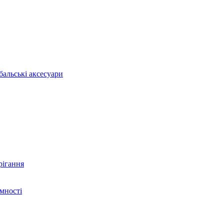
бальські аксесуари
рігання
ємності