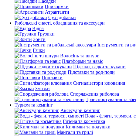
Насадки
Прикормки
Атрактанти
Сухі добавки
Рибальські снасті, обладнання та аксесуари
Відра
Грузики
Зонти
Інструменти та ри
Гачки
Волосінь та шнури
Платформи та навіс
Підсаки, садки та кукани
Підставки та род-поди
Поплавки
Сигналізатори клювання
Змазки
Спорядження риболова
Транспортування та збе
Туризм та кемпінг
Аксесуари кемпінг
Вода - фляги, термоси, 
Гігієна та косметика
Килимки та подушки
Мангали та грилі