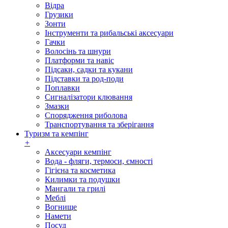
Відра
Грузики
Зонти
Інструменти та рибальські аксесуари
Гачки
Волосінь та шнури
Платформи та навіс
Підсаки, садки та кукани
Підставки та род-поди
Поплавки
Сигналізатори клювання
Змазки
Спорядження риболова
Транспортування та зберігання
Туризм та кемпінг
+
Аксесуари кемпінг
Вода - фляги, термоси, ємності
Гігієна та косметика
Килимки та подушки
Мангали та грилі
Меблі
Вогнище
Намети
Посуд