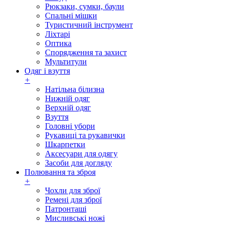
Рюкзаки, сумки, баули
Спальні мішки
Туристичний інструмент
Ліхтарі
Оптика
Спорядження та захист
Мультитули
Одяг і взуття
+
Натільна білизна
Нижній одяг
Верхній одяг
Взуття
Головні убори
Рукавиці та рукавички
Шкарпетки
Аксесуари для одягу
Засоби для догляду
Полювання та зброя
+
Чохли для зброї
Ремені для зброї
Патронташі
Мисливські ножі