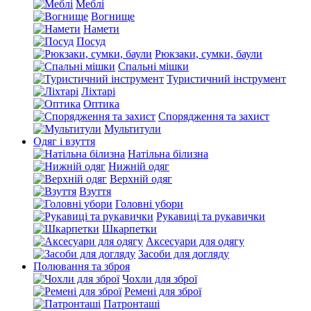
Меблі
Вогнище
Намети
Посуд
Рюкзаки, сумки, баули
Спальні мішки
Туристичний інструмент
Ліхтарі
Оптика
Спорядження та захист
Мультитули
Одяг і взуття
Натільна білизна
Нижній одяг
Верхній одяг
Взуття
Головні убори
Рукавиці та рукавички
Шкарпетки
Аксесуари для одягу
Засоби для догляду
Полювання та зброя
Чохли для зброї
Ремені для зброї
Патронташі