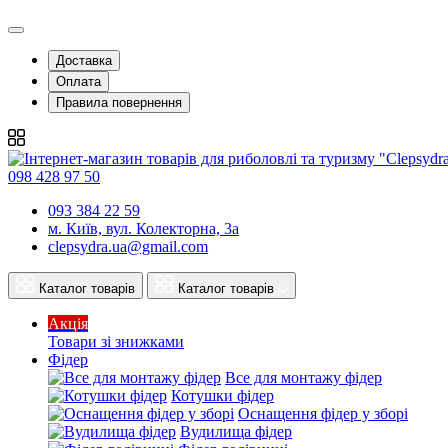
Подивитися
Подивитися
Подивитися
Доставка
Оплата
Правила повернення
098 428 97 50
093 384 22 59
м. Київ, вул. Колекторна, 3а
clepsydra.ua@gmail.com
Каталог товарів
Каталог товарів
Акція
Товари зі знижками
Фідер
Все для монтажу фідер
Котушки фідер
Оснащення фідер у зборі
Вудилища фідер